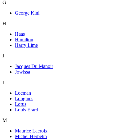
G
George Kini
H
Haas
Hamilton
Harry Lime
J
Jacques Du Manoir
Jowissa
L
Locman
Longines
Lorus
Louis Erard
M
Maurice Lacroix
Michel Herbelin