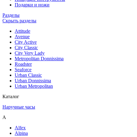
Подарки и ножи
Разделы
Скрыть pазделы
Attitude
Avenue
City Active
City Classic
City Very Lady
Metropolitan Donnissima
Roadster
Seaforce
Urban Classic
Urban Donnissima
Urban Metropolitan
Каталог
Наручные часы
A
Alfex
Alpina