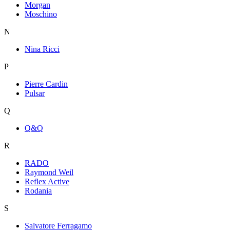
Morgan
Moschino
N
Nina Ricci
P
Pierre Cardin
Pulsar
Q
Q&Q
R
RADO
Raymond Weil
Reflex Active
Rodania
S
Salvatore Ferragamo