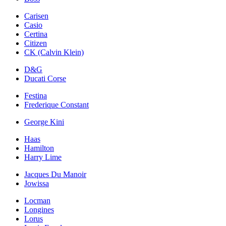
Carisen
Casio
Certina
Citizen
CK (Calvin Klein)
D&G
Ducati Corse
Festina
Frederique Constant
George Kini
Haas
Hamilton
Harry Lime
Jacques Du Manoir
Jowissa
Locman
Longines
Lorus