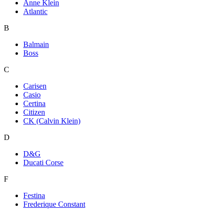
Anne Klein
Atlantic
B
Balmain
Boss
C
Carisen
Casio
Certina
Citizen
CK (Calvin Klein)
D
D&G
Ducati Corse
F
Festina
Frederique Constant