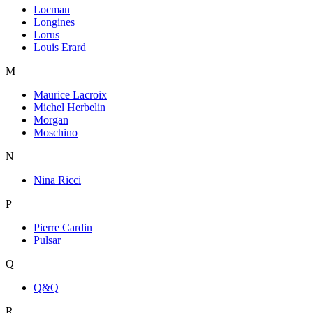
Locman
Longines
Lorus
Louis Erard
M
Maurice Lacroix
Michel Herbelin
Morgan
Moschino
N
Nina Ricci
P
Pierre Cardin
Pulsar
Q
Q&Q
R