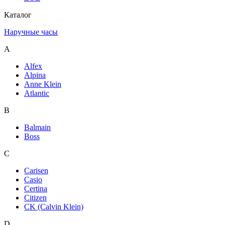
Каталог
Наручные часы
A
Alfex
Alpina
Anne Klein
Atlantic
B
Balmain
Boss
C
Carisen
Casio
Certina
Citizen
CK (Calvin Klein)
D