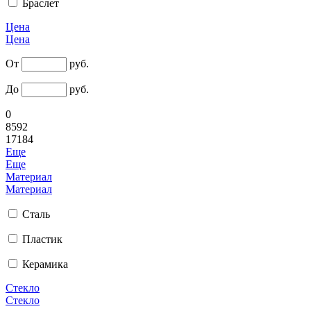
Браслет
Цена
Цена
От
руб.
До
руб.
0
8592
17184
Еще
Еще
Материал
Материал
Сталь
Пластик
Керамика
Стекло
Стекло