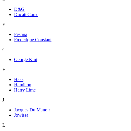
D&G
Ducati Corse
F
Festina
Frederique Constant
G
George Kini
H
Haas
Hamilton
Harry Lime
J
Jacques Du Manoir
Jowissa
L