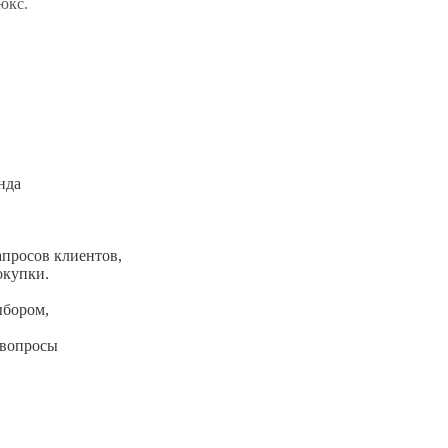
юкс.
енда
апросов клиентов,
окупки.
ыбором,
 вопросы