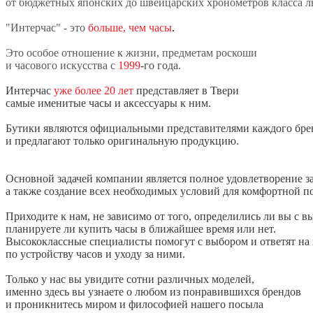
от бюджетных японских до швейцарских хронометров класса л
"Интерчас" - это
больше, чем часы
.
Это особое отношение к жизни, предметам роскоши
и часового искусства c
1999
-
го года.
Интерчас
уже более 20 лет
представляет в Твери
самые именитые часы и аксессуары к ним.
Бутики являются официальными представителями каждого бр
и предлагают только оригинальную продукцию.
Основной задачей компании является полное удовлетворение з
а также создание всех необходимых условий для комфортной п
Приходите к нам, не зависимо от того, определились ли вы с в
планируете ли купить часы в ближайшее время или нет.
Высококлассные специалисты помогут с выбором и ответят на
по устройству часов и уходу за ними.
Только у нас вы увидите сотни различных моделей,
именно здесь вы узнаете о любом из понравившихся брендов
и проникнитесь миром и философией нашего посыла