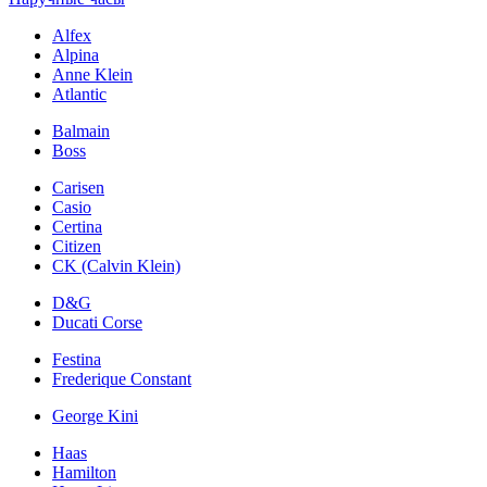
Alfex
Alpina
Anne Klein
Atlantic
Balmain
Boss
Carisen
Casio
Certina
Citizen
CK (Calvin Klein)
D&G
Ducati Corse
Festina
Frederique Constant
George Kini
Haas
Hamilton