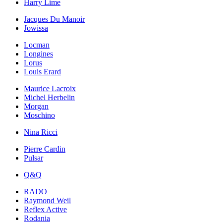
Harry Lime
Jacques Du Manoir
Jowissa
Locman
Longines
Lorus
Louis Erard
Maurice Lacroix
Michel Herbelin
Morgan
Moschino
Nina Ricci
Pierre Cardin
Pulsar
Q&Q
RADO
Raymond Weil
Reflex Active
Rodania