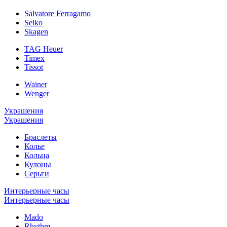
Salvatore Ferragamo
Seiko
Skagen
TAG Heuer
Timex
Tissot
Wainer
Wenger
Украшения
Украшения
Браслеты
Колье
Кольца
Кулоны
Серьги
Интерьерные часы
Интерьерные часы
Mado
Rhythm