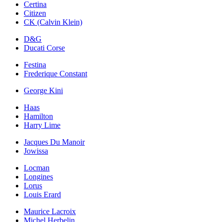
Certina
Citizen
CK (Calvin Klein)
D&G
Ducati Corse
Festina
Frederique Constant
George Kini
Haas
Hamilton
Harry Lime
Jacques Du Manoir
Jowissa
Locman
Longines
Lorus
Louis Erard
Maurice Lacroix
Michel Herbelin