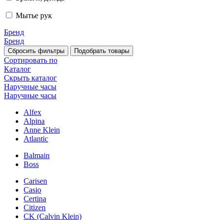
Мытье рук
Бренд
Бренд
Сортировать по
Каталог
Скрыть каталог
Наручные часы
Наручные часы
Alfex
Alpina
Anne Klein
Atlantic
Balmain
Boss
Carisen
Casio
Certina
Citizen
CK (Calvin Klein)