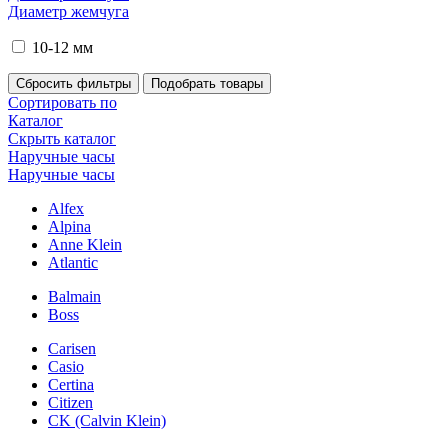
Диаметр жемчуга
10-12 мм
Сортировать по
Каталог
Скрыть каталог
Наручные часы
Наручные часы
Alfex
Alpina
Anne Klein
Atlantic
Balmain
Boss
Carisen
Casio
Certina
Citizen
CK (Calvin Klein)