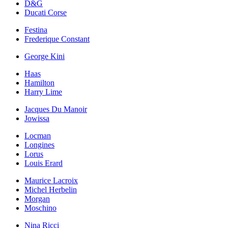
D&G
Ducati Corse
Festina
Frederique Constant
George Kini
Haas
Hamilton
Harry Lime
Jacques Du Manoir
Jowissa
Locman
Longines
Lorus
Louis Erard
Maurice Lacroix
Michel Herbelin
Morgan
Moschino
Nina Ricci