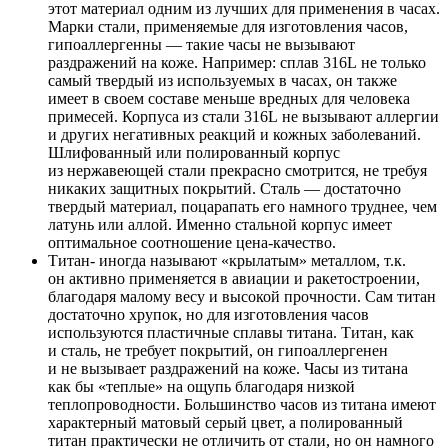
этот материал одним из лучших для применения в часах.
Марки стали, применяемые для изготовления часов,
гипоаллергенны — такие часы не вызывают
раздражений на коже. Например: сплав 316L не только
самый твердый из используемых в часах, он также
имеет в своем составе меньше вредных для человека
примесей. Корпуса из стали 316L не вызывают аллергии
и других негативных реакций и кожных заболеваний.
Шлифованный или полированный корпус
из нержавеющей стали прекрасно смотрится, не требуя
никаких защитных покрытий. Сталь — достаточно
твердый материал, поцарапать его намного труднее, чем
латунь или аллой. Именно стальной корпус имеет
оптимальное соотношение цена-качество.
Титан- иногда называют «крылатым» металлом, т.к.
он активно применяется в авиации и ракетостроении,
благодаря малому весу и высокой прочности. Сам титан
достаточно хрупок, но для изготовления часов
используются пластичные сплавы титана. Титан, как
и сталь, не требует покрытий, он гипоаллергенен
и не вызывает раздражений на коже. Часы из титана
как бы «теплые» на ощупь благодаря низкой
теплопроводности. Большинство часов из титана имеют
характерный матовый серый цвет, а полированный
титан практически не отличить от стали, но он намного