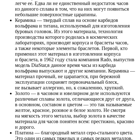
легче ее. Едва ли не единственный недостаток часов
из данного сплава в том, что на них могут появиться
небольшие поверхностные царапины.
Керамика — твердый сплав на основе карбидов
вольфрама и титана, используемый для изготовления
буровых головок. Из этого материала, технология
производства которого родилась в космических
лабораториях, производят корпуса и браслеты часов,
а также некоторые элементы браслетов. Первой, кто
применил этот материал в изготовлении корпуса
и браслета, в 1962 году стала компания Rado, выпустив
модель DiaStar,в данное время часы из карбида
вольфрама выпускают и другие компании. Керамика —
материал прочный, не царапается, при бережной
эксплуатации сохраняет первоначальный блеск,
не вызывает аллергию, но, к сожалению, хрупкий.
Золото — в часовом и ювелирном деле используются
различные сплавы золота, отличающиеся друг от друга,
в основном, составом и цветом — это так называемые
желтое, красное, розовое и белое золото. Не смотря
на мягкость этого металла, выбор золота в качестве
материала для часов понятен всем: престижно, красиво
и дорого.
Платина — благородный металл серо-стального цвета.
Это один из самых тяжелых и самых редких металлов,