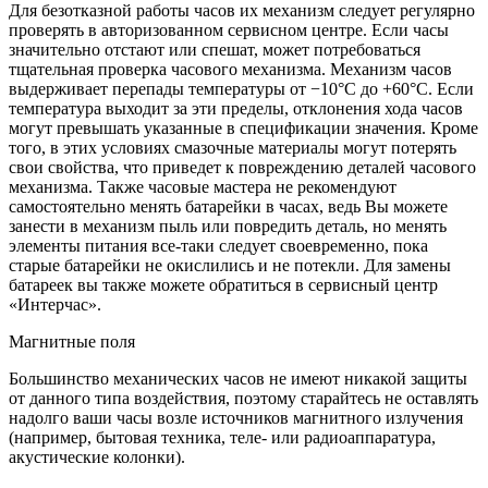
Для безотказной работы часов их механизм следует регулярно
проверять в авторизованном сервисном центре. Если часы
значительно отстают или спешат, может потребоваться
тщательная проверка часового механизма. Механизм часов
выдерживает перепады температуры от −10°C до +60°C. Если
температура выходит за эти пределы, отклонения хода часов
могут превышать указанные в спецификации значения. Кроме
того, в этих условиях смазочные материалы могут потерять
свои свойства, что приведет к повреждению деталей часового
механизма. Также часовые мастера не рекомендуют
самостоятельно менять батарейки в часах, ведь Вы можете
занести в механизм пыль или повредить деталь, но менять
элементы питания все-таки следует своевременно, пока
старые батарейки не окислились и не потекли. Для замены
батареек вы также можете обратиться в сервисный центр
«Интерчас».
Магнитные поля
Большинство механических часов не имеют никакой защиты
от данного типа воздействия, поэтому старайтесь не оставлять
надолго ваши часы возле источников магнитного излучения
(например, бытовая техника, теле- или радиоаппаратура,
акустические колонки).