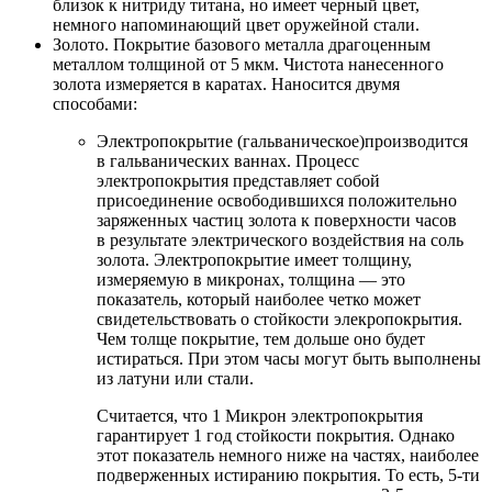
близок к нитриду титана, но имеет черный цвет,
немного напоминающий цвет оружейной стали.
Золото. Покрытие базового металла драгоценным
металлом толщиной от 5 мкм. Чистота нанесенного
золота измеряется в каратах. Наносится двумя
способами:
Электропокрытие (гальваническое)производится
в гальванических ваннах. Процесс
электропокрытия представляет собой
присоединение освободившихся положительно
заряженных частиц золота к поверхности часов
в результате электрического воздействия на соль
золота. Электропокрытие имеет толщину,
измеряемую в микронах, толщина — это
показатель, который наиболее четко может
свидетельствовать о стойкости элекропокрытия.
Чем толще покрытие, тем дольше оно будет
истираться. При этом часы могут быть выполнены
из латуни или стали.
Считается, что 1 Микрон электропокрытия
гарантирует 1 год стойкости покрытия. Однако
этот показатель немного ниже на частях, наиболее
подверженных истиранию покрытия. То есть, 5-ти