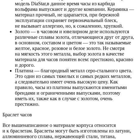
модель DiaStar,в данное время часы из карбида
вольфрама выпускают и другие компании. Керамика —
материал прочный, не царапается, при бережной
эксплуатации сохраняет первоначальный блеск,
не вызывает аллергию, но, к сожалению, хрупкий.
Золото — в часовом и ювелирном деле используются
различные сплавы золота, отличающиеся друг от друга,
в основном, составом и цветом — это так называемые
желтое, красное, розовое и белое золото. Не смотря
на мягкость этого металла, выбор золота в качестве
материала для часов понятен всем: престижно, красиво
и дорого.
Платина — благородный металл серо-стального цвета.
Это один из самых тяжелых и самых редких металлов,
а следовательно имеет очень высокую цену. Как
правило, часы из платины выпускаются именитыми
брендами и ограниченными выпусками, поэтому
иметь их, также как в случае с золотом, очень
престижно.
Браслет часов
Все вышенаписанное о материале корпуса относится
и к браслетам. Браслеты могут быть изготовлены из латуни,
аллюминиевого сплава, нержавеющей стали, титана,