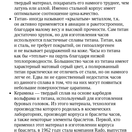
твердый материал, поцарапать его намного труднее, чем
латунь или аллой. Именно стальной корпус имеет
оптимальное соотношение цена-качество.
Титан- иногда называют «крылатым» металлом, т.к.
он активно применяется в авиации и ракетостроении,
благодаря малому весу и высокой прочности. Сам титан
достаточно хрупок, но для изготовления часов
используются пластичные сплавы титана. Титан, как
и сталь, не требует покрытий, он гипоаллергенен
и не вызывает раздражений на коже. Часы из титана
как бы «теплые» на ощупь благодаря низкой
теплопроводности. Большинство часов из титана имеют
характерный матовый серый цвет, а полированный
титан практически не отличить от стали, но он намного
легче ее. Едва ли не единственный недостаток часов
из данного сплава в том, что на них могут появиться
небольшие поверхностные царапины.
Керамика — твердый сплав на основе карбидов
вольфрама и титана, используемый для изготовления
буровых головок. Из этого материала, технология
производства которого родилась в космических
лабораториях, производят корпуса и браслеты часов,
а также некоторые элементы браслетов. Первой, кто
применил этот материал в изготовлении корпуса
и браслета, в 1962 году стала компания Rado, выпустив