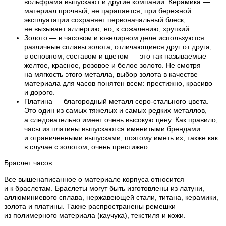
вольфрама выпускают и другие компании. Керамика —
материал прочный, не царапается, при бережной
эксплуатации сохраняет первоначальный блеск,
не вызывает аллергию, но, к сожалению, хрупкий.
Золото — в часовом и ювелирном деле используются
различные сплавы золота, отличающиеся друг от друга,
в основном, составом и цветом — это так называемые
желтое, красное, розовое и белое золото. Не смотря
на мягкость этого металла, выбор золота в качестве
материала для часов понятен всем: престижно, красиво
и дорого.
Платина — благородный металл серо-стального цвета.
Это один из самых тяжелых и самых редких металлов,
а следовательно имеет очень высокую цену. Как правило,
часы из платины выпускаются именитыми брендами
и ограниченными выпусками, поэтому иметь их, также как
в случае с золотом, очень престижно.
Браслет часов
Все вышенаписанное о материале корпуса относится
и к браслетам. Браслеты могут быть изготовлены из латуни,
аллюминиевого сплава, нержавеющей стали, титана, керамики,
золота и платины. Также распространены ремешки
из полимерного материала (каучука), текстиля и кожи.