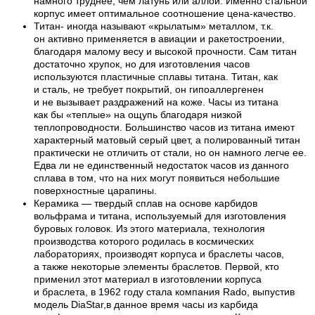
намного труднее, чем латунь или аллой. Именно стальной
корпус имеет оптимальное соотношение цена-качество.
Титан- иногда называют «крылатым» металлом, т.к.
он активно применяется в авиации и ракетостроении,
благодаря малому весу и высокой прочности. Сам титан
достаточно хрупок, но для изготовления часов
используются пластичные сплавы титана. Титан, как
и сталь, не требует покрытий, он гипоаллергенен
и не вызывает раздражений на коже. Часы из титана
как бы «теплые» на ощупь благодаря низкой
теплопроводности. Большинство часов из титана имеют
характерный матовый серый цвет, а полированный титан
практически не отличить от стали, но он намного легче ее.
Едва ли не единственный недостаток часов из данного
сплава в том, что на них могут появиться небольшие
поверхностные царапины.
Керамика — твердый сплав на основе карбидов
вольфрама и титана, используемый для изготовления
буровых головок. Из этого материала, технология
производства которого родилась в космических
лабораториях, производят корпуса и браслеты часов,
а также некоторые элементы браслетов. Первой, кто
применил этот материал в изготовлении корпуса
и браслета, в 1962 году стала компания Rado, выпустив
модель DiaStar,в данное время часы из карбида