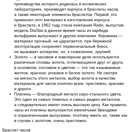
производства которого родилась в космических
лабораториях, производят корпуса и браслеты часов,
а также некоторые элементы браслетов. Первой, кто
применил этот материал в изготовлении корпуса
и браслета, в 1962 году стала компания Rado, выпустив
модель DiaStar,в данное время часы из карбида
вольфрама выпускают и другие компании. Керамика —
материал прочный, не царапается, при бережной
эксплуатации сохраняет первоначальный блеск,
не вызывает аллергию, но, к сожалению, хрупкий.
Золото — в часовом и ювелирном деле используются
различные сплавы золота, отличающиеся друг от друга,
в основном, составом и цветом — это так называемые
желтое, красное, розовое и белое золото. Не смотря
на мягкость этого металла, выбор золота в качестве
материала для часов понятен всем: престижно, красиво
и дорого.
Платина — благородный металл серо-стального цвета.
Это один из самых тяжелых и самых редких металлов,
а следовательно имеет очень высокую цену. Как правило,
часы из платины выпускаются именитыми брендами
и ограниченными выпусками, поэтому иметь их, также как
в случае с золотом, очень престижно.
Браслет часов