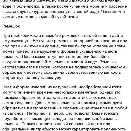
мы рекомендуем чистить их мягкой щеткой с мылом в теплой
воде. После чистки, а также после купания в море или бассейне
часы следует аккуратно ополоснуть в чистой воде. Часы можно
чистить с помощью мягкой сухой ткани.
Ремешок
При необходимости промойте ремешок в теплой воде и дайте
ему высохнуть. Не сушите ремешок на горячей поверхности или
под прямыми лучами солнца, так как быстрое испарение влаги
может привести к нарушению формы и ухудшению качеств
ремешка. После каждого купания в море или бассейне
аккуратно ополаскивайте ремешок в чистой воде. Ремешки
изготавливаются из кожи, которая не подвергалась химической
обработке и поэтому сохранила свою естественную мягкость
и приятную на ощупь текстуру.
Цвет и форма изделий из натуральной необработанной кожи
могут с течением времени несколько изменяться, однако это
никаким образом не отражается на эстетических качествах
самого изделия. Для замены ремешка и пряжки рекомендуем
обращаться в авторизованные сервисные центры или к в любой
из салонов «Интерчас» в Твери. Это позволит Вам избежать
неудобств, возникающих вследствие неправильной замены
ремешка. Только авторизованный сервисный центр или
официальный дистрибьютор может гарантировать подлинность