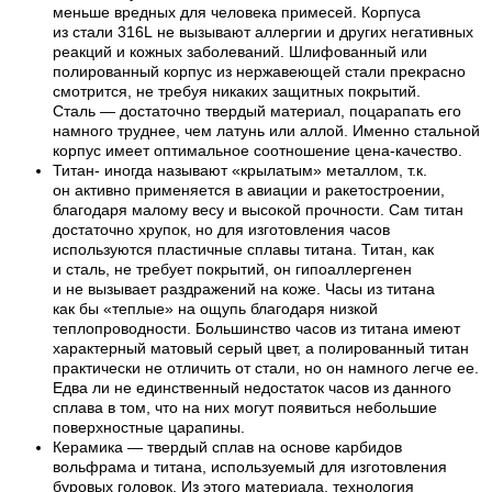
меньше вредных для человека примесей. Корпуса
из стали 316L не вызывают аллергии и других негативных
реакций и кожных заболеваний. Шлифованный или
полированный корпус из нержавеющей стали прекрасно
смотрится, не требуя никаких защитных покрытий.
Сталь — достаточно твердый материал, поцарапать его
намного труднее, чем латунь или аллой. Именно стальной
корпус имеет оптимальное соотношение цена-качество.
Титан- иногда называют «крылатым» металлом, т.к.
он активно применяется в авиации и ракетостроении,
благодаря малому весу и высокой прочности. Сам титан
достаточно хрупок, но для изготовления часов
используются пластичные сплавы титана. Титан, как
и сталь, не требует покрытий, он гипоаллергенен
и не вызывает раздражений на коже. Часы из титана
как бы «теплые» на ощупь благодаря низкой
теплопроводности. Большинство часов из титана имеют
характерный матовый серый цвет, а полированный титан
практически не отличить от стали, но он намного легче ее.
Едва ли не единственный недостаток часов из данного
сплава в том, что на них могут появиться небольшие
поверхностные царапины.
Керамика — твердый сплав на основе карбидов
вольфрама и титана, используемый для изготовления
буровых головок. Из этого материала, технология