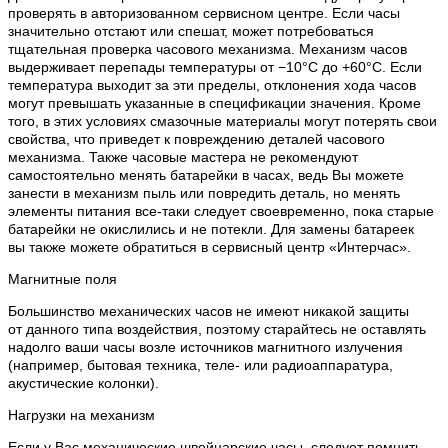
проверять в авторизованном сервисном центре. Если часы
значительно отстают или спешат, может потребоваться
тщательная проверка часового механизма. Механизм часов
выдерживает перепады температуры от −10°C до +60°C. Если
температура выходит за эти пределы, отклонения хода часов
могут превышать указанные в спецификации значения. Кроме
того, в этих условиях смазочные материалы могут потерять свои
свойства, что приведет к повреждению деталей часового
механизма. Также часовые мастера не рекомендуют
самостоятельно менять батарейки в часах, ведь Вы можете
занести в механизм пыль или повредить деталь, но менять
элементы питания все-таки следует своевременно, пока старые
батарейки не окислились и не потекли. Для замены батареек
вы также можете обратиться в сервисный центр «Интерчас».
Магнитные поля
Большинство механических часов не имеют никакой защиты
от данного типа воздействия, поэтому старайтесь не оставлять
надолго ваши часы возле источников магнитного излучения
(например, бытовая техника, теле- или радиоаппаратура,
акустические колонки).
Нагрузки на механизм
Если у Вас механические швейцарские часы, следует помнить