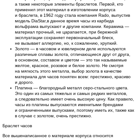
а также некоторые элементы браслетов. Первой, кто
применил этот материал в изготовлении корпуса
и браслета, в 1962 году стала компания Rado, выпустив
модель DiaStar,в данное время часы из карбида
вольфрама выпускают и другие компании. Керамика —
материал прочный, не царапается, при бережной
эксплуатации сохраняет первоначальный блеск,
не вызывает аллергию, но, к сожалению, хрупкий.
Золото — в часовом и ювелирном деле используются
различные сплавы золота, отличающиеся друг от друга,
в основном, составом и цветом — это так называемые
желтое, красное, розовое и белое золото. Не смотря
на мягкость этого металла, выбор золота в качестве
материала для часов понятен всем: престижно, красиво
и дорого.
Платина — благородный металл серо-стального цвета.
Это один из самых тяжелых и самых редких металлов,
а следовательно имеет очень высокую цену. Как правило,
часы из платины выпускаются именитыми брендами
и ограниченными выпусками, поэтому иметь их, также как
в случае с золотом, очень престижно.
Браслет часов
Все вышенаписанное о материале корпуса относится