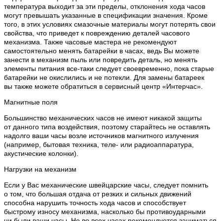
температура выходит за эти пределы, отклонения хода часов
могут превышать указанные в спецификации значения. Кроме
того, в этих условиях смазочные материалы могут потерять свои
свойства, что приведет к повреждению деталей часового
механизма. Также часовые мастера не рекомендуют
самостоятельно менять батарейки в часах, ведь Вы можете
занести в механизм пыль или повредить деталь, но менять
элементы питания все-таки следует своевременно, пока старые
батарейки не окислились и не потекли. Для замены батареек
вы также можете обратиться в сервисный центр «Интерчас».
Магнитные поля
Большинство механических часов не имеют никакой защиты
от данного типа воздействия, поэтому старайтесь не оставлять
надолго ваши часы возле источников магнитного излучения
(например, бытовая техника, теле- или радиоаппаратура,
акустические колонки).
Нагрузки на механизм
Если у Вас механические швейцарские часы, следует помнить
о том, что большая отдача от резких и сильных движений
способна нарушить точность хода часов и способствует
быстрому износу механизма, насколько бы противоударными
ни были ваши часы. Не во всех часах рекомендуется заниматься