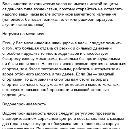
Большинство механических часов не имеют никакой защиты
от данного типа воздействия, поэтому старайтесь не оставлять
надолго ваши часы возле источников магнитного излучения
(например, бытовая техника, теле- или радиоаппаратура,
акустические колонки).
Нагрузки на механизм
Если у Вас механические швейцарские часы, следует помнить
о том, что большая отдача от резких и сильных движений
способна нарушить точность хода часов и способствует
быстрому износу механизма, насколько бы противоударными
ни были ваши часы. Не во всех часах рекомендуется заниматься
спортом, тем более экстремальным, работать инструментами
вроде отбойного молотка и так далее. Если Вы — заядлый
спортсмен, то для занятий спортом вам стоит выбирать
спортивные часы с каучуковыми ремешками вместо кожаных,
с корпусом повышенной прочности и высокой степенью
водозащиты.
Водонепроницаемость
Водонепроницаемость часов следует регулярно проверять
в авторизованном сервисном центре и восстанавливать каждые
два года в ходе текущего обслуживания, а также если корпус
часов открывали. При восстановлении водонепроницаемости