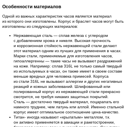
Особенности материалов
Одной из важных характеристик часов является материал
из которого они изготовлены. Корпус и браслет часов могут быть
изготовлены из следующих материалов:
Нержавеющая сталь — сплав железа с углеродом
с добавлением хрома и никеля. Высокая прочность
и коррозионная стойкость нержавеющей стали делают
этот материал одним из лучших для применения в часах.
Марки стали, применяемые для изготовления часов,
гипоаллергенны — такие часы не вызывают раздражений
на коже. Например: сплав 316L не только самый твердый
из используемых в часах, он также имеет в своем составе
меньше вредных для человека примесей. Корпуса
из стали 316L не вызывают аллергии и других негативных
реакций и кожных заболеваний. Шлифованный или
полированный корпус из нержавеющей стали прекрасно
смотрится, не требуя никаких защитных покрытий.
Сталь — достаточно твердый материал, поцарапать его
намного труднее, чем латунь или аллой. Именно стальной
корпус имеет оптимальное соотношение цена-качество.
Титан- иногда называют «крылатым» металлом, т.к.
он активно применяется в авиации и ракетостроении,