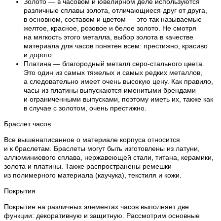
Золото — в часовом и ювелирном деле используются
различные сплавы золота, отличающиеся друг от друга,
в основном, составом и цветом — это так называемые
желтое, красное, розовое и белое золото. Не смотря
на мягкость этого металла, выбор золота в качестве
материала для часов понятен всем: престижно, красиво
и дорого.
Платина — благородный металл серо-стального цвета.
Это один из самых тяжелых и самых редких металлов,
а следовательно имеет очень высокую цену. Как правило,
часы из платины выпускаются именитыми брендами
и ограниченными выпусками, поэтому иметь их, также как
в случае с золотом, очень престижно.
Браслет часов
Все вышенаписанное о материале корпуса относится
и к браслетам. Браслеты могут быть изготовлены из латуни,
аллюминиевого сплава, нержавеющей стали, титана, керамики,
золота и платины. Также распространены ремешки
из полимерного материала (каучука), текстиля и кожи.
Покрытия
Покрытие на различных элементах часов выполняет две
функции: декоративную и защитную. Рассмотрим основные