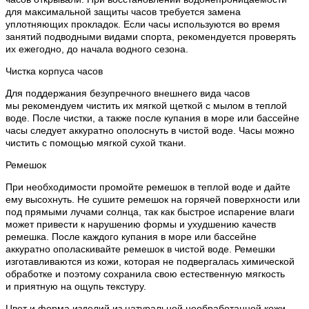
для максимальной защиты часов требуется замена
уплотняющих прокладок. Если часы используются во время
занятий подводными видами спорта, рекомендуется проверять
их ежегодно, до начала водного сезона.
Чистка корпуса часов
Для поддержания безупречного внешнего вида часов
мы рекомендуем чистить их мягкой щеткой с мылом в теплой
воде. После чистки, а также после купания в море или бассейне
часы следует аккуратно ополоснуть в чистой воде. Часы можно
чистить с помощью мягкой сухой ткани.
Ремешок
При необходимости промойте ремешок в теплой воде и дайте
ему высохнуть. Не сушите ремешок на горячей поверхности или
под прямыми лучами солнца, так как быстрое испарение влаги
может привести к нарушению формы и ухудшению качеств
ремешка. После каждого купания в море или бассейне
аккуратно ополаскивайте ремешок в чистой воде. Ремешки
изготавливаются из кожи, которая не подвергалась химической
обработке и поэтому сохранила свою естественную мягкость
и приятную на ощупь текстуру.
Цвет и форма изделий из натуральной необработанной кожи