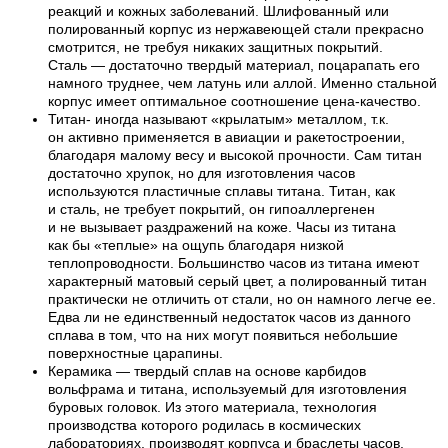
реакций и кожных заболеваний. Шлифованный или
полированный корпус из нержавеющей стали прекрасно
смотрится, не требуя никаких защитных покрытий.
Сталь — достаточно твердый материал, поцарапать его
намного труднее, чем латунь или аллой. Именно стальной
корпус имеет оптимальное соотношение цена-качество.
Титан- иногда называют «крылатым» металлом, т.к.
он активно применяется в авиации и ракетостроении,
благодаря малому весу и высокой прочности. Сам титан
достаточно хрупок, но для изготовления часов
используются пластичные сплавы титана. Титан, как
и сталь, не требует покрытий, он гипоаллергенен
и не вызывает раздражений на коже. Часы из титана
как бы «теплые» на ощупь благодаря низкой
теплопроводности. Большинство часов из титана имеют
характерный матовый серый цвет, а полированный титан
практически не отличить от стали, но он намного легче ее.
Едва ли не единственный недостаток часов из данного
сплава в том, что на них могут появиться небольшие
поверхностные царапины.
Керамика — твердый сплав на основе карбидов
вольфрама и титана, используемый для изготовления
буровых головок. Из этого материала, технология
производства которого родилась в космических
лабораториях, производят корпуса и браслеты часов,