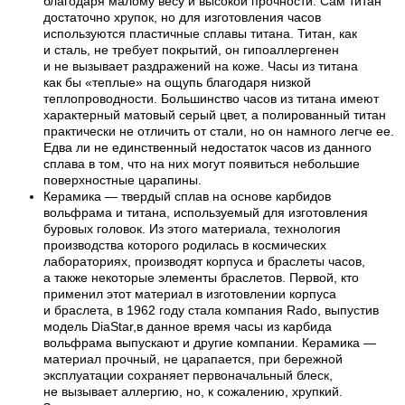
благодаря малому весу и высокой прочности. Сам титан
достаточно хрупок, но для изготовления часов
используются пластичные сплавы титана. Титан, как
и сталь, не требует покрытий, он гипоаллергенен
и не вызывает раздражений на коже. Часы из титана
как бы «теплые» на ощупь благодаря низкой
теплопроводности. Большинство часов из титана имеют
характерный матовый серый цвет, а полированный титан
практически не отличить от стали, но он намного легче ее.
Едва ли не единственный недостаток часов из данного
сплава в том, что на них могут появиться небольшие
поверхностные царапины.
Керамика — твердый сплав на основе карбидов
вольфрама и титана, используемый для изготовления
буровых головок. Из этого материала, технология
производства которого родилась в космических
лабораториях, производят корпуса и браслеты часов,
а также некоторые элементы браслетов. Первой, кто
применил этот материал в изготовлении корпуса
и браслета, в 1962 году стала компания Rado, выпустив
модель DiaStar,в данное время часы из карбида
вольфрама выпускают и другие компании. Керамика —
материал прочный, не царапается, при бережной
эксплуатации сохраняет первоначальный блеск,
не вызывает аллергию, но, к сожалению, хрупкий.