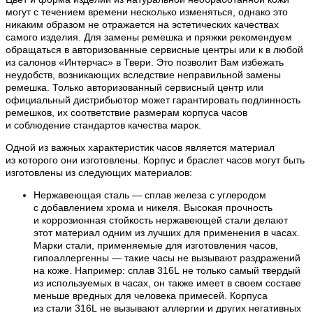
могут с течением времени несколько изменяться, однако это
никаким образом не отражается на эстетических качествах
самого изделия. Для замены ремешка и пряжки рекомендуем
обращаться в авторизованные сервисные центры или к в любой
из салонов «Интерчас» в Твери. Это позволит Вам избежать
неудобств, возникающих вследствие неправильной замены
ремешка. Только авторизованный сервисный центр или
официальный дистрибьютор может гарантировать подлинность
ремешков, их соответствие размерам корпуса часов
и соблюдение стандартов качества марок.
Одной из важных характеристик часов является материал
из которого они изготовлены. Корпус и браслет часов могут быть
изготовлены из следующих материалов:
Нержавеющая сталь — сплав железа с углеродом
с добавлением хрома и никеля. Высокая прочность
и коррозионная стойкость нержавеющей стали делают
этот материал одним из лучших для применения в часах.
Марки стали, применяемые для изготовления часов,
гипоаллергенны — такие часы не вызывают раздражений
на коже. Например: сплав 316L не только самый твердый
из используемых в часах, он также имеет в своем составе
меньше вредных для человека примесей. Корпуса
из стали 316L не вызывают аллергии и других негативных