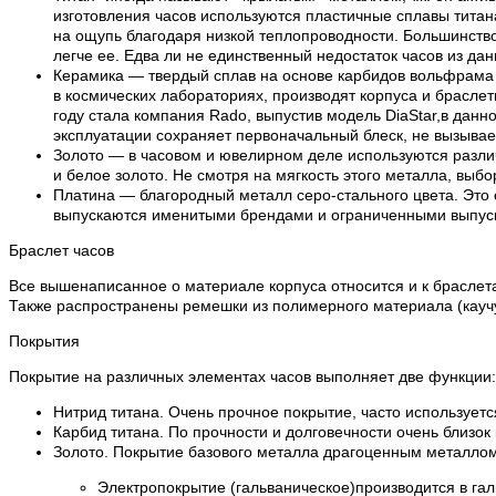
изготовления часов используются пластичные сплавы титана.
на ощупь благодаря низкой теплопроводности. Большинство 
легче ее. Едва ли не единственный недостаток часов из да
Керамика — твердый сплав на основе карбидов вольфрама и
в космических лабораториях, производят корпуса и браслет
году стала компания Rado, выпустив модель DiaStar,в дан
эксплуатации сохраняет первоначальный блеск, не вызывает
Золото — в часовом и ювелирном деле используются различ
и белое золото. Не смотря на мягкость этого металла, выбо
Платина — благородный металл серо-стального цвета. Это 
выпускаются именитыми брендами и ограниченными выпускам
Браслет часов
Все вышенаписанное о материале корпуса относится и к браслета
Также распространены ремешки из полимерного материала (каучук
Покрытия
Покрытие на различных элементах часов выполняет две функции:
Нитрид титана. Очень прочное покрытие, часто используетс
Карбид титана. По прочности и долговечности очень близок
Золото. Покрытие базового металла драгоценным металлом 
Электропокрытие (гальваническое)производится в га