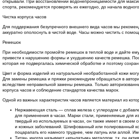
открывали. При восстановлении водонепроницаемости для макси
спорта, рекомендуется проверять их ежегодно, до начала водного
Чистка корпуса часов
Для поддержания безупречного внешнего вида часов мы рекоменду
аккуратно ополоснуть в чистой воде. Часы можно чистить с помощ
Ремешок
При необходимости промойте ремешок в теплой воде и дайте ему
привести к нарушению формы и ухудшению качеств ремешка. Посл
которая не подвергалась химической обработке и поэтому сохран
Цвет и форма изделий из натуральной необработанной кожи могут
Для замены ремешка и пряжки рекомендуем обращаться в авториз
вследствие неправильной замены ремешка. Только авторизованн
корпуса часов и соблюдение стандартов качества марок.
Одной из важных характеристик часов является материал из кото
Нержавеющая сталь — сплав железа с углеродом с добавле
для применения в часах. Марки стали, применяемые для из
твердый из используемых в часах, он также имеет в своем 
и кожных заболеваний. Шлифованный или полированный кор
поцарапать его намного труднее, чем латунь или аллой. И
Титан- иногда называют «крылатым» металлом, т.к. он акти