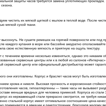
мальной защиты часов требуется замена уплотняющих прокладок.
 сезона.
ем чистить их мягкой щеткой с мылом в теплой воде. После чистки
ью мягкой сухой ткани.
 высохнуть. Не сушите ремешок на горячей поверхности или под п
е каждого купания в море или бассейне аккуратно ополаскивайте 
ила свою естественную мягкость и приятную на ощупь текстуру.
 с течением времени несколько изменяться, однако это никаким об
ованные сервисные центры или к в любой из салонов «Интерчас» 
ый сервисный центр или официальный дистрибьютор может гаранти
рого они изготовлены. Корпус и браслет часов могут быть изготов
нием хрома и никеля. Высокая прочность и коррозионная стойкос
готовления часов, гипоаллергенны — такие часы не вызывают раз
составе меньше вредных для человека примесей. Корпуса из стали
пус из нержавеющей стали прекрасно смотрится, не требуя никак
менно стальной корпус имеет оптимальное соотношение цена-качес
вно применяется в авиации и ракетостроении, благодаря малому ве