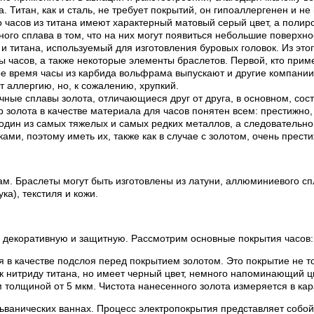
 Титан, как и сталь, не требует покрытий, он гипоаллергенен и н
часов из титана имеют характерный матовый серый цвет, а полиров
нного сплава в том, что на них могут появиться небольшие поверхн
 титана, используемый для изготовления буровых головок. Из этог
ы часов, а также некоторые элементы браслетов. Первой, кто приме
ное время часы из карбида вольфрама выпускают и другие компани
 аллергию, но, к сожалению, хрупкий.
ные сплавы золота, отличающиеся друг от друга, в основном, сост
р золота в качестве материала для часов понятен всем: престижно,
один из самых тяжелых и самых редких металлов, а следовательно 
и, поэтому иметь их, также как в случае с золотом, очень прести
м. Браслеты могут быть изготовлены из латуни, аллюминиевого сп
а), текстиля и кожи.
 декоративную и защитную. Рассмотрим основные покрытия часов:
я в качестве подслоя перед покрытием золотом. Это покрытие не то
 к нитриду титана, но имеет черный цвет, немного напоминающий ц
толщиной от 5 мкм. Чистота нанесенного золота измеряется в кар
льванических ваннах. Процесс электропокрытия представляет соб