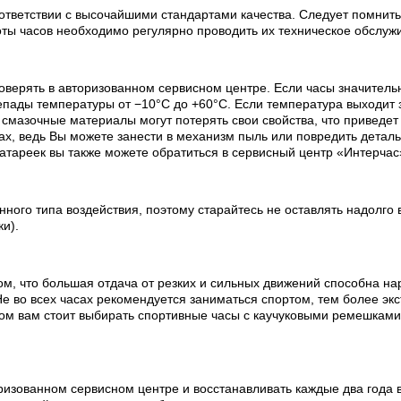
ответствии с высочайшими стандартами качества. Следует помнить
оты часов необходимо регулярно проводить их техническое обслуж
оверять в авторизованном сервисном центре. Если часы значитель
пады температуры от −10°C до +60°C. Если температура выходит з
х смазочные материалы могут потерять свои свойства, что приведе
х, ведь Вы можете занести в механизм пыль или повредить деталь
батареек вы также можете обратиться в сервисный центр «Интерчас
ного типа воздействия, поэтому старайтесь не оставлять надолго 
ки).
ом, что большая отдача от резких и сильных движений способна на
е во всех часах рекомендуется заниматься спортом, тем более эк
ртом вам стоит выбирать спортивные часы с каучуковыми ремешкам
изованном сервисном центре и восстанавливать каждые два года в