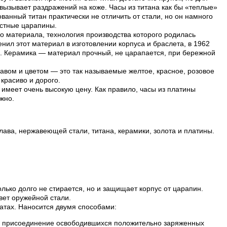
е вызывает раздражений на коже. Часы из титана как бы «теплые»
анный титан практически не отличить от стали, но он намного
остные царапины.
о материала, технология производства которого родилась
нил этот материал в изготовлении корпуса и браслета, в 1962
и. Керамика — материал прочный, не царапается, при бережной
авом и цветом — это так называемые желтое, красное, розовое
 красиво и дорого.
имеет очень высокую цену. Как правило, часы из платины
жно.
лава, нержавеющей стали, титана, керамики, золота и платины.
лько долго не стирается, но и защищает корпус от царапин.
вет оружейной стали.
атах. Наносится двумя способами:
ой присоединение освободившихся положительно заряженных