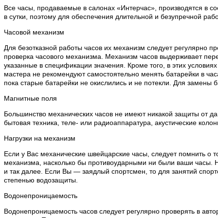
Все часы, продаваемые в салонах «Интерчас», производятся в со
в сутки, поэтому для обеспечения длительной и безупречной раб
Часовой механизм
Для безотказной работы часов их механизм следует регулярно пр
проверка часового механизма. Механизм часов выдерживает пере
указанные в спецификации значения. Кроме того, в этих условия
мастера не рекомендуют самостоятельно менять батарейки в часа
пока старые батарейки не окислились и не потекли. Для замены 
Магнитные поля
Большинство механических часов не имеют никакой защиты от дан
бытовая техника, теле- или радиоаппаратура, акустические колон
Нагрузки на механизм
Если у Вас механические швейцарские часы, следует помнить о т
механизма, насколько бы противоударными ни были ваши часы. Н
и так далее. Если Вы — заядлый спортсмен, то для занятий спо
степенью водозащиты.
Водонепроницаемость
Водонепроницаемость часов следует регулярно проверять в автор