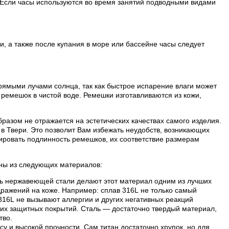
 Если часы используются во время занятий подводными видами
, а также после купания в море или бассейне часы следует
рямыми лучами солнца, так как быстрое испарение влаги может
ремешок в чистой воде. Ремешки изготавливаются из кожи,
разом не отражается на эстетических качествах самого изделия.
в Твери. Это позволит Вам избежать неудобств, возникающих
ровать подлинность ремешков, их соответствие размерам
лены из следующих материалов:
ть нержавеющей стали делают этот материал одним из лучших
дражений на коже. Например: сплав 316L не только самый
 316L не вызывают аллергии и других негативных реакций
их защитных покрытий. Сталь — достаточно твердый материал,
тво.
су и высокой прочности. Сам титан достаточно хрупок, но для