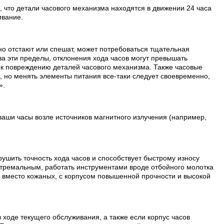
, что детали часового механизма находятся в движении 24 часа
ивание.
но отстают или спешат, может потребоваться тщательная
а эти пределы, отклонения хода часов могут превышать
т к повреждению деталей часового механизма. Также часовые
, но менять элементы питания все-таки следует своевременно,
».
ваши часы возле источников магнитного излучения (например,
рушить точность хода часов и способствует быстрому износу
стремальным, работать инструментами вроде отбойного молотка
и вместо кожаных, с корпусом повышенной прочности и высокой
 ходе текущего обслуживания, а также если корпус часов