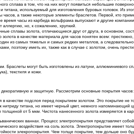
нного сплава в том, что на них могут появиться небольшие поверхн
 титана, используемый для изготовления буровых головок. Из этог
ы часов, а также некоторые элементы браслетов. Первой, кто приме
ное время часы из карбида вольфрама выпускают и другие компани
 аллергию, но, к сожалению, хрупкий.
ные сплавы золота, отличающиеся друг от друга, в основном, сост
р золота в качестве материала для часов понятен всем: престижно,
один из самых тяжелых и самых редких металлов, а следовательно 
и, поэтому иметь их, также как в случае с золотом, очень прести
м. Браслеты могут быть изготовлены из латуни, аллюминиевого сп
а), текстиля и кожи.
 декоративную и защитную. Рассмотрим основные покрытия часов:
я в качестве подслоя перед покрытием золотом. Это покрытие не то
 к нитриду титана, но имеет черный цвет, немного напоминающий ц
толщиной от 5 мкм. Чистота нанесенного золота измеряется в кар
льванических ваннах. Процесс электропокрытия представляет соб
ктрического воздействия на соль золота. Электропокрытие имеет то
тойкости элекропокрытия. Чем толще покрытие, тем дольше оно буд