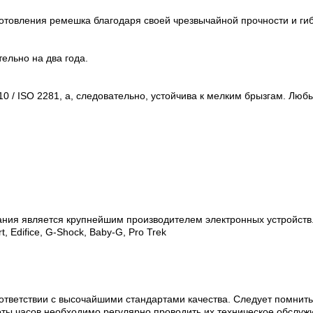
товления ремешка благодаря своей чрезвычайной прочности и гиб
ельно на два года.
0 / ISO 2281, а, следовательно, устойчива к мелким брызгам. Люб
ания является крупнейшим производителем электронных устройств
, Edifice, G-Shock, Baby-G, Pro Trek
ответствии с высочайшими стандартами качества. Следует помнить
оты часов необходимо регулярно проводить их техническое обслуж