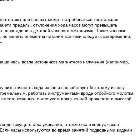
но отстают или спешат, может потребоваться тщательная
а эти пределы, отклонения хода часов могут превышать
т к повреждению деталей часового механизма. Также часовые
, но менять элементы питания все-таки следует своевременно,
».
ваши часы возле источников магнитного излучения (например,
рушить точность хода часов и способствует быстрому износу
стремальным, работать инструментами вроде отбойного молотка
и вместо кожаных, с корпусом повышенной прочности и высокой
 ходе текущего обслуживания, а также если корпус часов
 Если часы используются во время занятий подводными видами