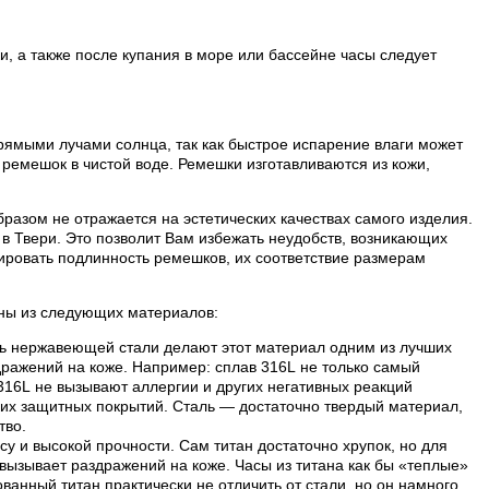
, а также после купания в море или бассейне часы следует
рямыми лучами солнца, так как быстрое испарение влаги может
ремешок в чистой воде. Ремешки изготавливаются из кожи,
разом не отражается на эстетических качествах самого изделия.
в Твери. Это позволит Вам избежать неудобств, возникающих
ровать подлинность ремешков, их соответствие размерам
лены из следующих материалов:
ть нержавеющей стали делают этот материал одним из лучших
дражений на коже. Например: сплав 316L не только самый
 316L не вызывают аллергии и других негативных реакций
их защитных покрытий. Сталь — достаточно твердый материал,
тво.
су и высокой прочности. Сам титан достаточно хрупок, но для
е вызывает раздражений на коже. Часы из титана как бы «теплые»
анный титан практически не отличить от стали, но он намного