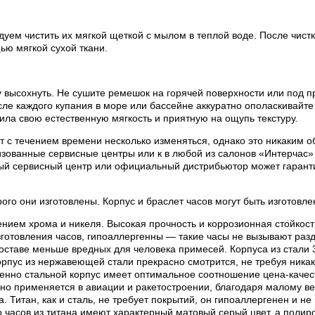
ем чистить их мягкой щеткой с мылом в теплой воде. После чистки
ью мягкой сухой ткани.
 высохнуть. Не сушите ремешок на горячей поверхности или под п
е каждого купания в море или бассейне аккуратно ополаскивайте 
ила свою естественную мягкость и приятную на ощупь текстуру.
 с течением времени несколько изменяться, однако это никаким об
ованные сервисные центры или к в любой из салонов «Интерчас» 
ый сервисный центр или официальный дистрибьютор может гаранти
рого они изготовлены. Корпус и браслет часов могут быть изготов
нием хрома и никеля. Высокая прочность и коррозионная стойкос
готовления часов, гипоаллергенны — такие часы не вызывают раз
составе меньше вредных для человека примесей. Корпуса из стали
пус из нержавеющей стали прекрасно смотрится, не требуя никак
менно стальной корпус имеет оптимальное соотношение цена-качес
вно применяется в авиации и ракетостроении, благодаря малому ве
 Титан, как и сталь, не требует покрытий, он гипоаллергенен и н
часов из титана имеют характерный матовый серый цвет, а полиров