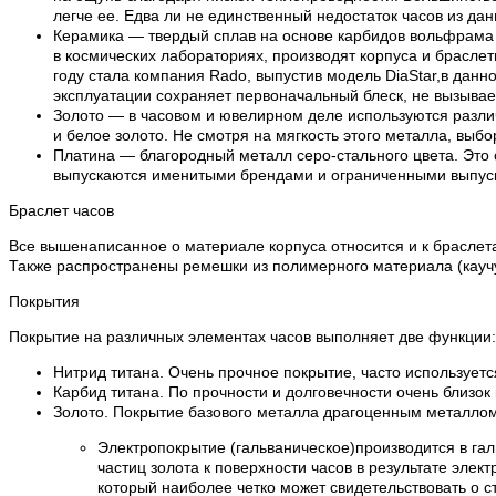
легче ее. Едва ли не единственный недостаток часов из да
Керамика — твердый сплав на основе карбидов вольфрама и
в космических лабораториях, производят корпуса и браслет
году стала компания Rado, выпустив модель DiaStar,в дан
эксплуатации сохраняет первоначальный блеск, не вызывает
Золото — в часовом и ювелирном деле используются различ
и белое золото. Не смотря на мягкость этого металла, выбо
Платина — благородный металл серо-стального цвета. Это 
выпускаются именитыми брендами и ограниченными выпускам
Браслет часов
Все вышенаписанное о материале корпуса относится и к браслета
Также распространены ремешки из полимерного материала (каучук
Покрытия
Покрытие на различных элементах часов выполняет две функции:
Нитрид титана. Очень прочное покрытие, часто используетс
Карбид титана. По прочности и долговечности очень близок
Золото. Покрытие базового металла драгоценным металлом 
Электропокрытие (гальваническое)производится в га
частиц золота к поверхности часов в результате эле
который наиболее четко может свидетельствовать о с