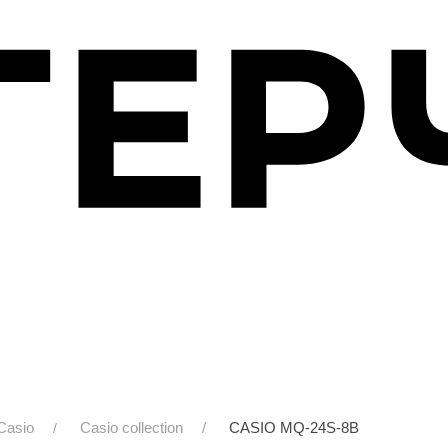
Casio
Casio collection
CASIO MQ-24S-8B