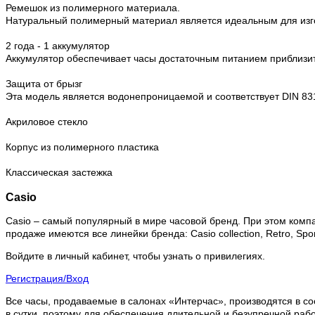
Ремешок из полимерного материала.
Натуральный полимерный материал является идеальным для изго
2 года - 1 аккумулятор
Аккумулятор обеспечивает часы достаточным питанием приблизит
Защита от брызг
Эта модель является водонепроницаемой и соответствует DIN 831
Акриловое стекло
Корпус из полимерного пластика
Классическая застежка
Casio
Casio – самый популярный в мире часовой бренд. При этом комп
продаже имеются все линейки бренда: Casio collection, Retro, Sport
Войдите в личный кабинет, чтобы узнать о привилегиях.
Регистрация/Вход
Все часы, продаваемые в салонах «Интерчас», производятся в со
в сутки, поэтому для обеспечения длительной и безупречной раб