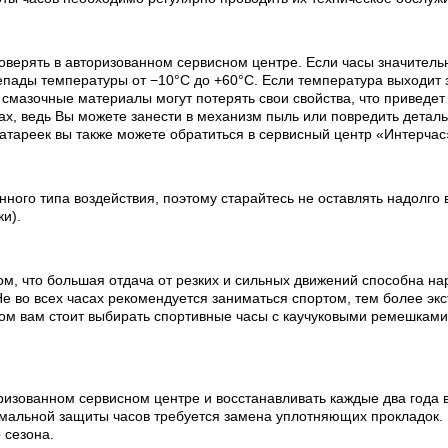
оверять в авторизованном сервисном центре. Если часы значитель
пады температуры от −10°C до +60°C. Если температура выходит з
х смазочные материалы могут потерять свои свойства, что приведе
х, ведь Вы можете занести в механизм пыль или повредить деталь
батареек вы также можете обратиться в сервисный центр «Интерчас
ного типа воздействия, поэтому старайтесь не оставлять надолго 
ки).
ом, что большая отдача от резких и сильных движений способна на
е во всех часах рекомендуется заниматься спортом, тем более эк
ртом вам стоит выбирать спортивные часы с каучуковыми ремешкам
изованном сервисном центре и восстанавливать каждые два года в
мальной защиты часов требуется замена уплотняющих прокладок.
 сезона.