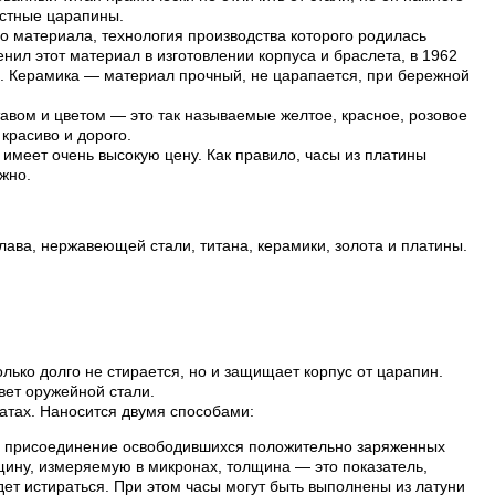
остные царапины.
о материала, технология производства которого родилась
нил этот материал в изготовлении корпуса и браслета, в 1962
и. Керамика — материал прочный, не царапается, при бережной
авом и цветом — это так называемые желтое, красное, розовое
 красиво и дорого.
имеет очень высокую цену. Как правило, часы из платины
жно.
лава, нержавеющей стали, титана, керамики, золота и платины.
лько долго не стирается, но и защищает корпус от царапин.
вет оружейной стали.
атах. Наносится двумя способами:
ой присоединение освободившихся положительно заряженных
лщину, измеряемую в микронах, толщина — это показатель,
ет истираться. При этом часы могут быть выполнены из латуни