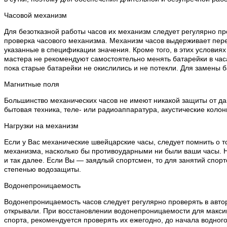
Часовой механизм
Для безотказной работы часов их механизм следует регулярно пр
проверка часового механизма. Механизм часов выдерживает пере
указанные в спецификации значения. Кроме того, в этих условия
мастера не рекомендуют самостоятельно менять батарейки в часа
пока старые батарейки не окислились и не потекли. Для замены 
Магнитные поля
Большинство механических часов не имеют никакой защиты от дан
бытовая техника, теле- или радиоаппаратура, акустические колон
Нагрузки на механизм
Если у Вас механические швейцарские часы, следует помнить о т
механизма, насколько бы противоударными ни были ваши часы. Н
и так далее. Если Вы — заядлый спортсмен, то для занятий спо
степенью водозащиты.
Водонепроницаемость
Водонепроницаемость часов следует регулярно проверять в автор
открывали. При восстановлении водонепроницаемости для макси
спорта, рекомендуется проверять их ежегодно, до начала водного