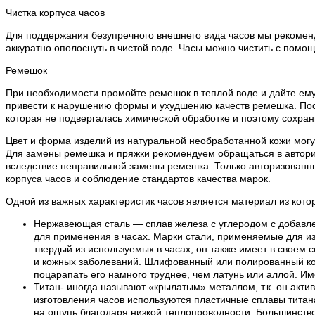
Чистка корпуса часов
Для поддержания безупречного внешнего вида часов мы рекоменду
аккуратно ополоснуть в чистой воде. Часы можно чистить с помощ
Ремешок
При необходимости промойте ремешок в теплой воде и дайте ему
привести к нарушению формы и ухудшению качеств ремешка. Посл
которая не подвергалась химической обработке и поэтому сохран
Цвет и форма изделий из натуральной необработанной кожи могут
Для замены ремешка и пряжки рекомендуем обращаться в авториз
вследствие неправильной замены ремешка. Только авторизованн
корпуса часов и соблюдение стандартов качества марок.
Одной из важных характеристик часов является материал из кото
Нержавеющая сталь — сплав железа с углеродом с добавле
для применения в часах. Марки стали, применяемые для из
твердый из используемых в часах, он также имеет в своем 
и кожных заболеваний. Шлифованный или полированный кор
поцарапать его намного труднее, чем латунь или аллой. И
Титан- иногда называют «крылатым» металлом, т.к. он акти
изготовления часов используются пластичные сплавы титана.
на ощупь благодаря низкой теплопроводности. Большинство 