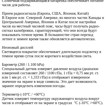
Солнечная подзаряжающаяся батарейка обеспечивает питание
часов для работы.
Прием радиосигнала (Европа, США, Япония, Китай)
В Европе или Северной Америке, во многих частях Канады и
Центральной Америки, Японии и Китае после настройки
часов на местный часовой пояс, часы будут получать радио-
сигнал калибровки, гарантирующий, что они всегда будут
показывать точное время. В большинстве стран переход
летнее и зимнее время также обновляется автоматически.
Неоновый дисплей
Светящееся покрытие обеспечивает длительную подсветку в
темное время суток после короткого воздействия света.
Барометр (260 / 1.100 hPa)
Специальный датчик измеряет давление воздуха (диапазон
измерений составляет 260 / 1100 гПа, 1 гПа = 0,75 мм рт. ст.
или 1 мм рт. ст. = 1,333 гПа) и отображает измеренное
значение на экране в виде символа. Это дает возможность
заранее определить изменения погоды.
Термометр (-10°C / +60°C)
Датчик измеряет температуру окружающего воздуха вокруг
часов и отображает ее на экране в градусах °C (-10°C /+60°C).