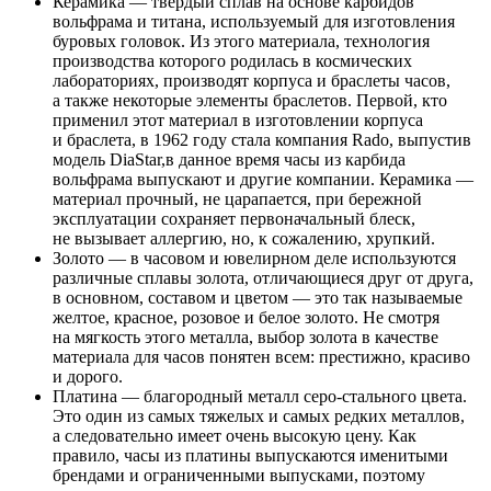
Керамика — твердый сплав на основе карбидов
вольфрама и титана, используемый для изготовления
буровых головок. Из этого материала, технология
производства которого родилась в космических
лабораториях, производят корпуса и браслеты часов,
а также некоторые элементы браслетов. Первой, кто
применил этот материал в изготовлении корпуса
и браслета, в 1962 году стала компания Rado, выпустив
модель DiaStar,в данное время часы из карбида
вольфрама выпускают и другие компании. Керамика —
материал прочный, не царапается, при бережной
эксплуатации сохраняет первоначальный блеск,
не вызывает аллергию, но, к сожалению, хрупкий.
Золото — в часовом и ювелирном деле используются
различные сплавы золота, отличающиеся друг от друга,
в основном, составом и цветом — это так называемые
желтое, красное, розовое и белое золото. Не смотря
на мягкость этого металла, выбор золота в качестве
материала для часов понятен всем: престижно, красиво
и дорого.
Платина — благородный металл серо-стального цвета.
Это один из самых тяжелых и самых редких металлов,
а следовательно имеет очень высокую цену. Как
правило, часы из платины выпускаются именитыми
брендами и ограниченными выпусками, поэтому