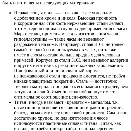
быть изготовлены из следующих материалов:
Нержавеющая сталь — сплав железа с углеродом
с добавлением хрома и никеля. Высокая прочность
и коррозионная стойкость нержавеющей стали делают
этот материал одним из лучших для применения в часах.
Марки стали, применяемые для изготовления часов,
гипоаллергенны — такие часы не вызывают
раздражений на коже. Например: сплав 316L не только
самый твердый из используемых в часах, он также
имеет в своем составе меньше вредных для человека
примесей. Корпуса из стали 316L не вызывают аллергии
и других негативных реакций и кожных заболеваний.
Шлифованный или полированный корпус
из нержавеющей стали прекрасно смотрится, не требуя
никаких защитных покрытий. Сталь — достаточно
твердый материал, поцарапать его намного труднее, чем
латунь или аллой. Именно стальной корпус имеет
оптимальное соотношение цена-качество.
Титан- иногда называют «крылатым» металлом, т.к.
он активно применяется в авиации и ракетостроении,
благодаря малому весу и высокой прочности. Сам титан
достаточно хрупок, но для изготовления часов
используются пластичные сплавы титана. Титан, как
и сталь, не требует покрытий, он гипоаллергенен