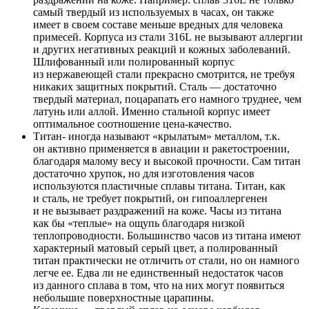
самый твердый из используемых в часах, он также
имеет в своем составе меньше вредных для человека
примесей. Корпуса из стали 316L не вызывают аллергии
и других негативных реакций и кожных заболеваний.
Шлифованный или полированный корпус
из нержавеющей стали прекрасно смотрится, не требуя
никаких защитных покрытий. Сталь — достаточно
твердый материал, поцарапать его намного труднее, чем
латунь или аллой. Именно стальной корпус имеет
оптимальное соотношение цена-качество.
Титан- иногда называют «крылатым» металлом, т.к.
он активно применяется в авиации и ракетостроении,
благодаря малому весу и высокой прочности. Сам титан
достаточно хрупок, но для изготовления часов
используются пластичные сплавы титана. Титан, как
и сталь, не требует покрытий, он гипоаллергенен
и не вызывает раздражений на коже. Часы из титана
как бы «теплые» на ощупь благодаря низкой
теплопроводности. Большинство часов из титана имеют
характерный матовый серый цвет, а полированный
титан практически не отличить от стали, но он намного
легче ее. Едва ли не единственный недостаток часов
из данного сплава в том, что на них могут появиться
небольшие поверхностные царапины.