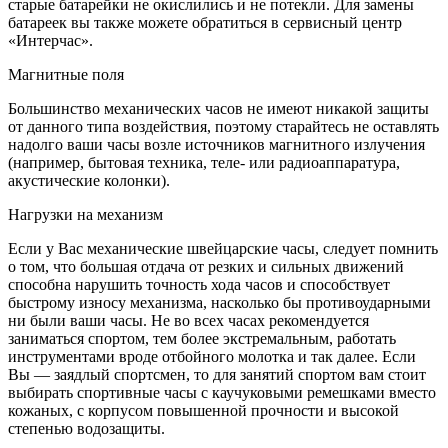
старые батарейки не окислились и не потекли. Для замены
батареек вы также можете обратиться в сервисный центр
«Интерчас».
Магнитные поля
Большинство механических часов не имеют никакой защиты
от данного типа воздействия, поэтому старайтесь не оставлять
надолго ваши часы возле источников магнитного излучения
(например, бытовая техника, теле- или радиоаппаратура,
акустические колонки).
Нагрузки на механизм
Если у Вас механические швейцарские часы, следует помнить
о том, что большая отдача от резких и сильных движений
способна нарушить точность хода часов и способствует
быстрому износу механизма, насколько бы противоударными
ни были ваши часы. Не во всех часах рекомендуется
заниматься спортом, тем более экстремальным, работать
инструментами вроде отбойного молотка и так далее. Если
Вы — заядлый спортсмен, то для занятий спортом вам стоит
выбирать спортивные часы с каучуковыми ремешками вместо
кожаных, с корпусом повышенной прочности и высокой
степенью водозащиты.