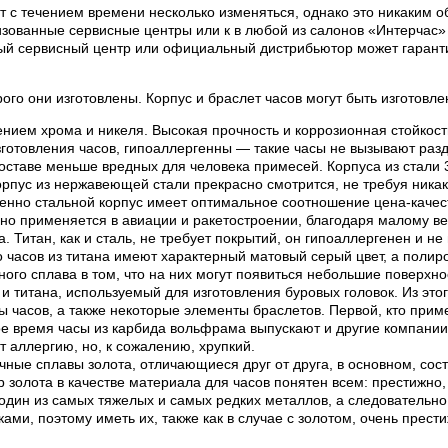
 с течением времени несколько изменяться, однако это никаким об
ованные сервисные центры или к в любой из салонов «Интерчас» 
ый сервисный центр или официальный дистрибьютор может гаранти
рого они изготовлены. Корпус и браслет часов могут быть изготов
нием хрома и никеля. Высокая прочность и коррозионная стойкос
готовления часов, гипоаллергенны — такие часы не вызывают раз
составе меньше вредных для человека примесей. Корпуса из стали
пус из нержавеющей стали прекрасно смотрится, не требуя никак
менно стальной корпус имеет оптимальное соотношение цена-качес
вно применяется в авиации и ракетостроении, благодаря малому ве
 Титан, как и сталь, не требует покрытий, он гипоаллергенен и н
часов из титана имеют характерный матовый серый цвет, а полиров
нного сплава в том, что на них могут появиться небольшие поверхн
 титана, используемый для изготовления буровых головок. Из этог
ы часов, а также некоторые элементы браслетов. Первой, кто приме
ное время часы из карбида вольфрама выпускают и другие компани
 аллергию, но, к сожалению, хрупкий.
ные сплавы золота, отличающиеся друг от друга, в основном, сост
р золота в качестве материала для часов понятен всем: престижно,
один из самых тяжелых и самых редких металлов, а следовательно 
и, поэтому иметь их, также как в случае с золотом, очень прести