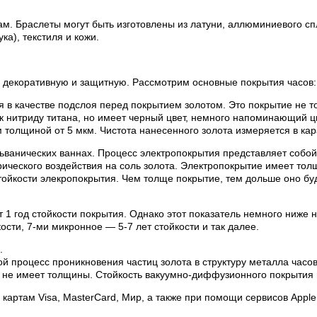
м. Браслеты могут быть изготовлены из латуни, аллюминиевого сп
а), текстиля и кожи.
 декоративную и защитную. Рассмотрим основные покрытия часов:
я в качестве подслоя перед покрытием золотом. Это покрытие не то
 к нитриду титана, но имеет черный цвет, немного напоминающий ц
толщиной от 5 мкм. Чистота нанесенного золота измеряется в кар
льванических ваннах. Процесс электропокрытия представляет соб
ктрического воздействия на соль золота. Электропокрытие имеет то
тойкости элекропокрытия. Чем толще покрытие, тем дольше оно буд
т 1 год стойкости покрытия. Однако этот показатель немного ниже 
ости, 7-ми микронное — 5-7 лет стойкости и так далее.
.
й процесс проникновения частиц золота в структуру металла час
 не имеет толщины. Стойкость вакуумно-диффузионного покрытия 
артам Visa, MasterCard, Мир, а также при помощи сервисов Apple