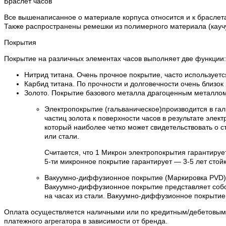
Браслет часов
Все вышенаписанное о материале корпуса относится и к браслета
Также распространены ремешки из полимерного материала (каучук
Покрытия
Покрытие на различных элементах часов выполняет две функции:
Нитрид титана. Очень прочное покрытие, часто используетс
Карбид титана. По прочности и долговечности очень близок
Золото. Покрытие базового металла драгоценным металлом 
Электропокрытие (гальваническое)производится в га
частиц золота к поверхности часов в результате эле
который наиболее четко может свидетельствовать о с
или стали.
Считается, что 1 Микрон электропокрытия гарантируе
5-ти микронное покрытие гарантирует — 3-5 лет стойк
Вакуумно-диффузионное покрытие (Маркировка PVD)
Вакуумно-диффузионное покрытие представляет собо
на часах из стали. Вакуумно-диффузионное покрытие
Оплата осуществляется наличными или по кредитным/дебетовым к
платежного агрегатора в зависимости от бренда.