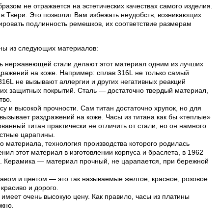
разом не отражается на эстетических качествах самого изделия.
в Твери. Это позволит Вам избежать неудобств, возникающих
ровать подлинность ремешков, их соответствие размерам
лены из следующих материалов:
ть нержавеющей стали делают этот материал одним из лучших
дражений на коже. Например: сплав 316L не только самый
 316L не вызывают аллергии и других негативных реакций
их защитных покрытий. Сталь — достаточно твердый материал,
тво.
су и высокой прочности. Сам титан достаточно хрупок, но для
е вызывает раздражений на коже. Часы из титана как бы «теплые»
анный титан практически не отличить от стали, но он намного
остные царапины.
о материала, технология производства которого родилась
нил этот материал в изготовлении корпуса и браслета, в 1962
и. Керамика — материал прочный, не царапается, при бережной
авом и цветом — это так называемые желтое, красное, розовое
 красиво и дорого.
имеет очень высокую цену. Как правило, часы из платины
жно.