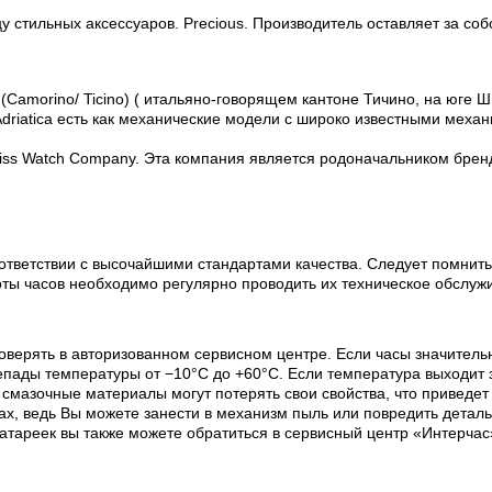
у стильных аксессуаров. Precious. Производитель оставляет за соб
(Camorino/ Ticino) ( итальяно-говорящем кантоне Тичино, на юге Ш
riatica есть как механические модели с широко известными механи
Swiss Watch Company. Эта компания является родоначальником бренда
ответствии с высочайшими стандартами качества. Следует помнить
оты часов необходимо регулярно проводить их техническое обслуж
оверять в авторизованном сервисном центре. Если часы значитель
пады температуры от −10°C до +60°C. Если температура выходит з
х смазочные материалы могут потерять свои свойства, что приведе
х, ведь Вы можете занести в механизм пыль или повредить деталь
батареек вы также можете обратиться в сервисный центр «Интерчас