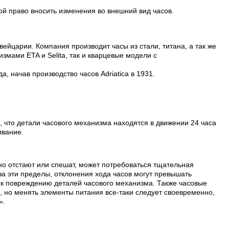
ой право вносить изменения во внешний вид часов.
вейцарии. Компания производит часы из стали, титана, а так же
змами ETA и Selita, так и кварцевые модели с
, начав производство часов Adriatica в 1931.
, что детали часового механизма находятся в движении 24 часа
ивание.
но отстают или спешат, может потребоваться тщательная
а эти пределы, отклонения хода часов могут превышать
т к повреждению деталей часового механизма. Также часовые
, но менять элементы питания все-таки следует своевременно,
».