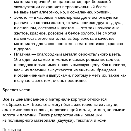
материал прочный, не царапается, при бережной
эксплуатации сохраняет первоначальный блеск,
не вызывает аллергию, но, к сожалению, хрупкий.
Золото — в часовом и ювелирном деле используются
различные сплавы золота, отличающиеся друг от друга,
в основном, составом и цветом — это так называемые
желтое, красное, розовое и белое золото. Не смотря
на мягкость этого металла, выбор золота в качестве
материала для часов понятен всем: престижно, красиво
и дорого.
Платина — благородный металл серо-стального цвета.
Это один из самых тяжелых и самых редких металлов,
а следовательно имеет очень высокую цену. Как правило,
часы из платины выпускаются именитыми брендами
и ограниченными выпусками, поэтому иметь их, также как
в случае с золотом, очень престижно.
Браслет часов
Все вышенаписанное о материале корпуса относится
и к браслетам. Браслеты могут быть изготовлены из латуни,
аллюминиевого сплава, нержавеющей стали, титана, керамики,
золота и платины. Также распространены ремешки
из полимерного материала (каучука), текстиля и кожи.
Покрытия