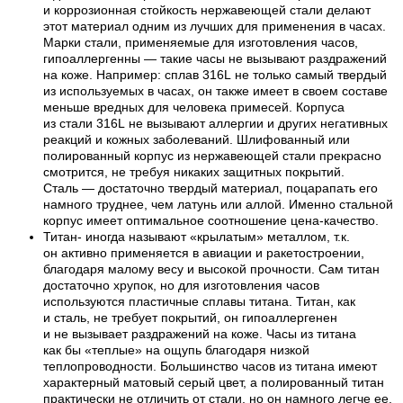
и коррозионная стойкость нержавеющей стали делают
этот материал одним из лучших для применения в часах.
Марки стали, применяемые для изготовления часов,
гипоаллергенны — такие часы не вызывают раздражений
на коже. Например: сплав 316L не только самый твердый
из используемых в часах, он также имеет в своем составе
меньше вредных для человека примесей. Корпуса
из стали 316L не вызывают аллергии и других негативных
реакций и кожных заболеваний. Шлифованный или
полированный корпус из нержавеющей стали прекрасно
смотрится, не требуя никаких защитных покрытий.
Сталь — достаточно твердый материал, поцарапать его
намного труднее, чем латунь или аллой. Именно стальной
корпус имеет оптимальное соотношение цена-качество.
Титан- иногда называют «крылатым» металлом, т.к.
он активно применяется в авиации и ракетостроении,
благодаря малому весу и высокой прочности. Сам титан
достаточно хрупок, но для изготовления часов
используются пластичные сплавы титана. Титан, как
и сталь, не требует покрытий, он гипоаллергенен
и не вызывает раздражений на коже. Часы из титана
как бы «теплые» на ощупь благодаря низкой
теплопроводности. Большинство часов из титана имеют
характерный матовый серый цвет, а полированный титан
практически не отличить от стали, но он намного легче ее.