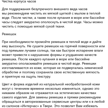
Чистка корпуса часов
Для поддержания безупречного внешнего вида часов
мы рекомендуем чистить их мягкой щеткой с мылом в теплой
воде. После чистки, а также после купания в море или бассейне
часы следует аккуратно ополоснуть в чистой воде. Часы можно
чистить с помощью мягкой сухой ткани.
Ремешок
При необходимости промойте ремешок в теплой воде и дайте
ему высохнуть. Не сушите ремешок на горячей поверхности или
под прямыми лучами солнца, так как быстрое испарение влаги
может привести к нарушению формы и ухудшению качеств
ремешка. После каждого купания в море или бассейне
аккуратно ополаскивайте ремешок в чистой воде. Ремешки
изготавливаются из кожи, которая не подвергалась химической
обработке и поэтому сохранила свою естественную мягкость
и приятную на ощупь текстуру.
Цвет и форма изделий из натуральной необработанной кожи
могут с течением времени несколько изменяться, однако это
никаким образом не отражается на эстетических качествах
самого изделия. Для замены ремешка и пряжки рекомендуем
обращаться в авторизованные сервисные центры или к в любой
из салонов «Интерчас» в Твери. Это позволит Вам избежать