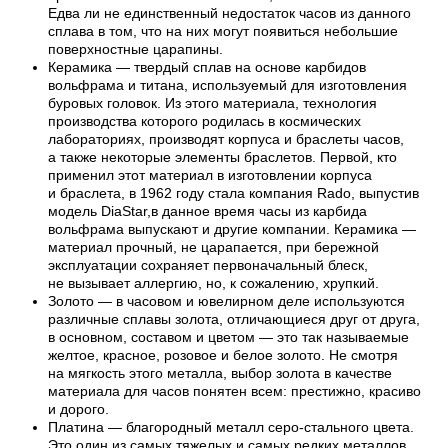
Едва ли не единственный недостаток часов из данного
сплава в том, что на них могут появиться небольшие
поверхностные царапины.
Керамика — твердый сплав на основе карбидов
вольфрама и титана, используемый для изготовления
буровых головок. Из этого материала, технология
производства которого родилась в космических
лабораториях, производят корпуса и браслеты часов,
а также некоторые элементы браслетов. Первой, кто
применил этот материал в изготовлении корпуса
и браслета, в 1962 году стала компания Rado, выпустив
модель DiaStar,в данное время часы из карбида
вольфрама выпускают и другие компании. Керамика —
материал прочный, не царапается, при бережной
эксплуатации сохраняет первоначальный блеск,
не вызывает аллергию, но, к сожалению, хрупкий.
Золото — в часовом и ювелирном деле используются
различные сплавы золота, отличающиеся друг от друга,
в основном, составом и цветом — это так называемые
желтое, красное, розовое и белое золото. Не смотря
на мягкость этого металла, выбор золота в качестве
материала для часов понятен всем: престижно, красиво
и дорого.
Платина — благородный металл серо-стального цвета.
Это один из самых тяжелых и самых редких металлов,