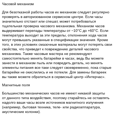
Часовой механизм
Для безотказной работы часов их механизм следует регулярно
проверять в авторизованном сервисном центре. Если часы
значительно отстают или спешат, может потребоваться
тщательная проверка часового механизма. Механизм часов
выдерживает перепады температуры от −10°C до +60°C. Если
температура выходит за эти пределы, отклонения хода часов
могут превышать указанные в спецификации значения. Кроме
того, в этих условиях смазочные материалы могут потерять свои
свойства, что приведет к повреждению деталей часового
механизма. Также часовые мастера не рекомендуют
самостоятельно менять батарейки в часах, ведь Вы можете
занести в механизм пыль или повредить деталь, но менять
элементы питания все-таки следует своевременно, пока старые
батарейки не окислились и не потекли. Для замены батареек
вы также можете обратиться в сервисный центр «Интерчас».
Магнитные поля
Большинство механических часов не имеют никакой защиты
от данного типа воздействия, поэтому старайтесь не оставлять
надолго ваши часы возле источников магнитного излучения
(например, бытовая техника, теле- или радиоаппаратура,
акустические колонки).