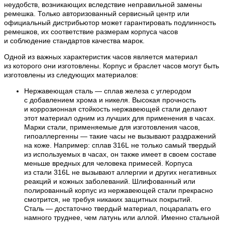
неудобств, возникающих вследствие неправильной замены
ремешка. Только авторизованный сервисный центр или
официальный дистрибьютор может гарантировать подлинность
ремешков, их соответствие размерам корпуса часов
и соблюдение стандартов качества марок.
Одной из важных характеристик часов является материал
из которого они изготовлены. Корпус и браслет часов могут быть
изготовлены из следующих материалов:
Нержавеющая сталь — сплав железа с углеродом
с добавлением хрома и никеля. Высокая прочность
и коррозионная стойкость нержавеющей стали делают
этот материал одним из лучших для применения в часах.
Марки стали, применяемые для изготовления часов,
гипоаллергенны — такие часы не вызывают раздражений
на коже. Например: сплав 316L не только самый твердый
из используемых в часах, он также имеет в своем составе
меньше вредных для человека примесей. Корпуса
из стали 316L не вызывают аллергии и других негативных
реакций и кожных заболеваний. Шлифованный или
полированный корпус из нержавеющей стали прекрасно
смотрится, не требуя никаких защитных покрытий.
Сталь — достаточно твердый материал, поцарапать его
намного труднее, чем латунь или аллой. Именно стальной