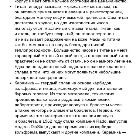
корпус имеет оптимальное соотношение цена-качество.
Титан- иногда называют «крылатым» металлом, т.к.
он активно применяется в авиации и ракетостроении,
благодаря малому весу и высокой прочности. Сам титан
достаточно хрупок, но для изготовления часов
используются пластичные сплавы титана. Титан, как
и сталь, не требует покрытий, он гипоаллергенен
и не вызывает раздражений на коже. Часы из титана
как бы «теплые» на ощупь благодаря низкой
теплопроводности. Большинство часов из титана имеют
характерный матовый серый цвет, а полированный титан
практически не отличить от стали, но он намного легче ее.
Едва ли не единственный недостаток часов из данного
сплава в том, что на них могут появиться небольшие
поверхностные царапины.
Керамика — твердый сплав на основе карбидов
вольфрама и титана, используемый для изготовления
буровых головок. Из этого материала, технология
производства которого родилась в космических
лабораториях, производят корпуса и браслеты часов,
а также некоторые элементы браслетов. Первой, кто
применил этот материал в изготовлении корпуса
и браслета, в 1962 году стала компания Rado, выпустив
модель DiaStar,в данное время часы из карбида
вольфрама выпускают и другие компании. Керамика —