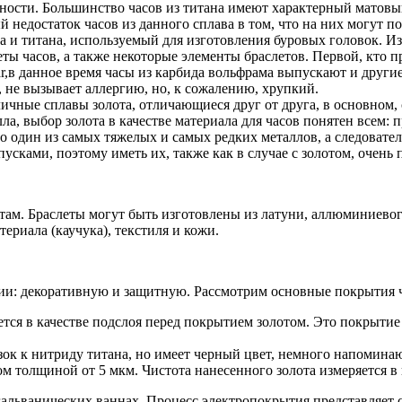
ности. Большинство часов из титана имеют характерный матовы
ный недостаток часов из данного сплава в том, что на них могут
 и титана, используемый для изготовления буровых головок. Из 
еты часов, а также некоторые элементы браслетов. Первой, кто п
ar,в данное время часы из карбида вольфрама выпускают и друг
 не вызывает аллергию, но, к сожалению, хрупкий.
ичные сплавы золота, отличающиеся друг от друга, в основном, 
лла, выбор золота в качестве материала для часов понятен всем: 
о один из самых тяжелых и самых редких металлов, а следовател
ками, поэтому иметь их, также как в случае с золотом, очень 
там. Браслеты могут быть изготовлены из латуни, аллюминиевог
риала (каучука), текстиля и кожи.
ии: декоративную и защитную. Рассмотрим основные покрытия ч
тся в качестве подслоя перед покрытием золотом. Это покрытие 
зок к нитриду титана, но имеет черный цвет, немного напомин
м толщиной от 5 мкм. Чистота нанесенного золота измеряется в 
гальванических ваннах. Процесс электропокрытия представляе