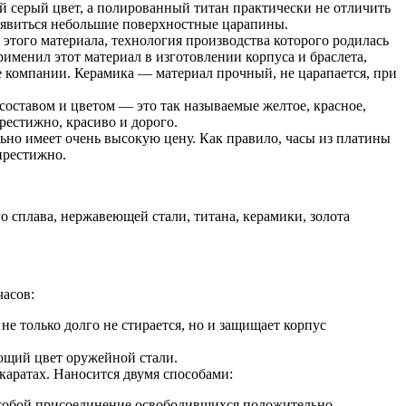
й серый цвет, а полированный титан практически не отличить
 появиться небольшие поверхностные царапины.
этого материала, технология производства которого родилась
рименил этот материал в изготовлении корпуса и браслета,
ие компании. Керамика — материал прочный, не царапается, при
составом и цветом — это так называемые желтое, красное,
престижно, красиво и дорого.
ьно имеет очень высокую цену. Как правило, часы из платины
престижно.
о сплава, нержавеющей стали, титана, керамики, золота
асов:
не только долго не стирается, но и защищает корпус
ающий цвет оружейной стали.
каратах. Наносится двумя способами:
т собой присоединение освободившихся положительно