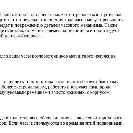
ельно отстают или спешат, может потребоваться тщательная
ит за эти пределы, отклонения хода часов могут превышать
иведет к повреждению деталей часового механизма. Также
ить деталь, но менять элементы питания все-таки следует
ый центр «Интерчас».
долго ваши часы возле источников магнитного излучения
а нарушить точность хода часов и способствует быстрому
м более экстремальным, работать инструментами вроде
с каучуковыми ремешками вместо кожаных, с корпусом
а в ходе текущего обслуживания, а также если корпус часов
ок. Если часы используются во время занятий подводными