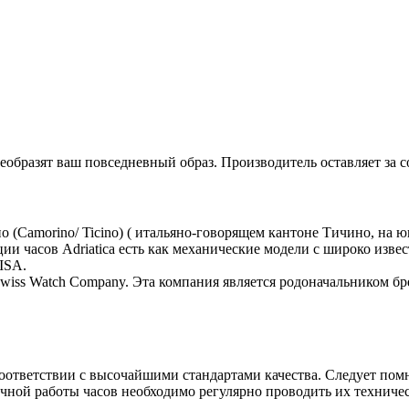
образят ваш повседневный образ. Производитель оставляет за с
но (Camorino/ Ticino) ( итальяно-говорящем кантоне Тичино, на 
и часов Adriatica есть как механические модели с широко извес
ISA.
 Swiss Watch Company. Эта компания является родоначальником бре
соответствии с высочайшими стандартами качества. Следует помн
речной работы часов необходимо регулярно проводить их техниче