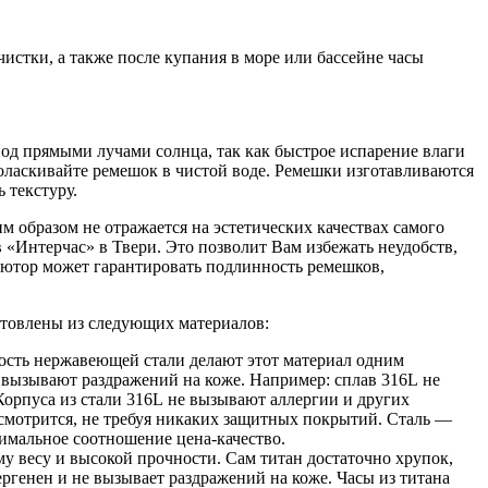
истки, а также после купания в море или бассейне часы
од прямыми лучами солнца, так как быстрое испарение влаги
оласкивайте ремешок в чистой воде. Ремешки изготавливаются
 текстуру.
м образом не отражается на эстетических качествах самого
 «Интерчас» в Твери. Это позволит Вам избежать неудобств,
ютор может гарантировать подлинность ремешков,
готовлены из следующих материалов:
кость нержавеющей стали делают этот материал одним
 вызывают раздражений на коже. Например: сплав 316L не
Корпуса из стали 316L не вызывают аллергии и других
мотрится, не требуя никаких защитных покрытий. Сталь —
тимальное соотношение цена-качество.
му весу и высокой прочности. Сам титан достаточно хрупок,
ергенен и не вызывает раздражений на коже. Часы из титана