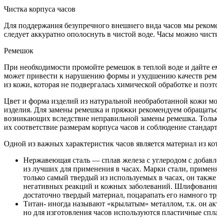
Чистка корпуса часов
Для поддержания безупречного внешнего вида часов мы рекомен
следует аккуратно ополоснуть в чистой воде. Часы можно чист
Ремешок
При необходимости промойте ремешок в теплой воде и дайте е
может привести к нарушению формы и ухудшению качеств реме
из кожи, которая не подвергалась химической обработке и поэ
Цвет и форма изделий из натуральной необработанной кожи мог
изделия. Для замены ремешка и пряжки рекомендуем обращатьс
возникающих вследствие неправильной замены ремешка. Толь
их соответствие размерам корпуса часов и соблюдение стандарт
Одной из важных характеристик часов является материал из ко
Нержавеющая сталь — сплав железа с углеродом с добавл
из лучших для применения в часах. Марки стали, примен
только самый твердый из используемых в часах, он также
негативных реакций и кожных заболеваний. Шлифованны
достаточно твердый материал, поцарапать его намного тр
Титан- иногда называют «крылатым» металлом, т.к. он ак
но для изготовления часов используются пластичные спла