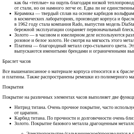
как бы «теплые» на ощупь благодаря низкой теплопровод
от стали, но он намного легче ее. Едва ли не единствен
Керамика — твердый сплав на основе карбидов вольфрама
в космических лабораториях, производят корпуса и брасл
в 1962 году стала компания Rado, выпустив модель DiaSt
бережной эксплуатации сохраняет первоначальный блеск,
Золото — в часовом и ювелирном деле используются разл
розовое и белое золото. Не смотря на мягкость этого мета
Платина — благородный металл серо-стального цвета. Эт
выпускаются именитыми брендами и ограниченными выпус
Браслет часов
Все вышенаписанное о материале корпуса относится и к брасле
и платины. Также распространены ремешки из полимерного мате
Покрытия
Покрытие на различных элементах часов выполняет две функц
Нитрид титана. Очень прочное покрытие, часто используе
от царапин.
Карбид титана. По прочности и долговечности очень бли
Золото. Покрытие базового металла драгоценным металло
Электропокрытие (гальваническое)производится в 