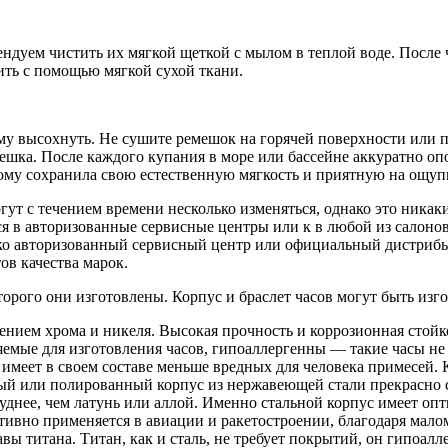
дуем чистить их мягкой щеткой с мылом в теплой воде. После ч
ить с помощью мягкой сухой ткани.
му высохнуть. Не сушите ремешок на горячей поверхности или п
шка. После каждого купания в море или бассейне аккуратно оп
тому сохранила свою естественную мягкость и приятную на ощупь
ут с течением времени несколько изменяться, однако это никаки
я в авторизованные сервисные центры или к в любой из салонов
ко авторизованный сервисный центр или официальный дистрибь
ов качества марок.
торого они изготовлены. Корпус и браслет часов могут быть из
ением хрома и никеля. Высокая прочность и коррозионная стой
яемые для изготовления часов, гипоаллергенны — такие часы не
 имеет в своем составе меньше вредных для человека примесей. 
й или полированный корпус из нержавеющей стали прекрасно с
уднее, чем латунь или аллой. Именно стальной корпус имеет оп
тивно применяется в авиации и ракетостроении, благодаря мало
вы титана. Титан, как и сталь, не требует покрытий, он гипоалл