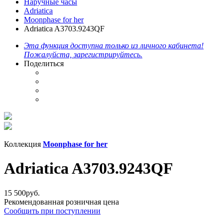
Наручные часы
Adriatica
Moonphase for her
Adriatica A3703.9243QF
Эта функция доступна только из личного кабинета!
Пожалуйста, зарегистрируйтесь.
Поделиться
Коллекция
Moonphase for her
Adriatica A3703.9243QF
15 500
руб.
Рекомендованная розничная цена
Сообщить при поступлении