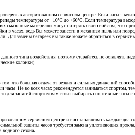
проверять в авторизованном сервисном центре. Если часы значит
репады температуры от −10°C до +60°C. Если температура выход
иях смазочные материалы могут потерять свои свойства, что пр
ки в часах, ведь Вы можете занести в механизм пыль или повред
кли. Для замены батареек вы также можете обратиться в сервисн
данного типа воздействия, поэтому старайтесь не оставлять на
ические колонки).
 том, что большая отдача от резких и сильных движений способн
 часы. Не во всех часах рекомендуется заниматься спортом, те
, то для занятий спортом вам стоит выбирать спортивные часы 
оризованном сервисном центре и восстанавливать каждые два год
симальной защиты часов требуется замена уплотняющих проклад
а водного сезона.