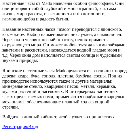
Настенные часы от Mado наделены особой философией. Они
олицетворяют собой глубокий и многогранный, как сама
жизнь, мир красоты, изысканности и практичности,
гармонию добра и радость бытия.
Название настенных часов "mado" переводится с японского,
как «окно». Выбор наименования не случаен, а символичен.
Через окно человек познаёт красоту, неповторимость
окружающего мира. Он может любоваться далекими звёздами,
закатами и рассветами, наслаждаться водной гладью моря и
т.д. Через окна дом наполняется светом солнца и чудесными
звуками природы.
Японские настенные часы Mado делаются из различных пород
дерева: кедра, бука, тополя, платана, бамбука, сосны. При их
производстве используются также и другие материалы:
минеральное стекло, кварцевый песок, металл, керамика,
муляжи растений и насекомых. В интерьерных настенных
часах предлагаемых нами, применяются надёжные кварцевые
механизмы, обеспечивающие плавный ход секундной
стрелки.
Войдите в личный кабинет, чтобы узнать о привилегиях.
Регистрация/Вход