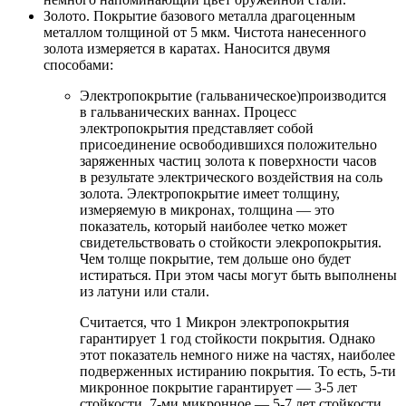
Золото. Покрытие базового металла драгоценным
металлом толщиной от 5 мкм. Чистота нанесенного
золота измеряется в каратах. Наносится двумя
способами:
Электропокрытие (гальваническое)производится
в гальванических ваннах. Процесс
электропокрытия представляет собой
присоединение освободившихся положительно
заряженных частиц золота к поверхности часов
в результате электрического воздействия на соль
золота. Электропокрытие имеет толщину,
измеряемую в микронах, толщина — это
показатель, который наиболее четко может
свидетельствовать о стойкости элекропокрытия.
Чем толще покрытие, тем дольше оно будет
истираться. При этом часы могут быть выполнены
из латуни или стали.
Считается, что 1 Микрон электропокрытия
гарантирует 1 год стойкости покрытия. Однако
этот показатель немного ниже на частях, наиболее
подверженных истиранию покрытия. То есть, 5-ти
микронное покрытие гарантирует — 3-5 лет
стойкости, 7-ми микронное — 5-7 лет стойкости