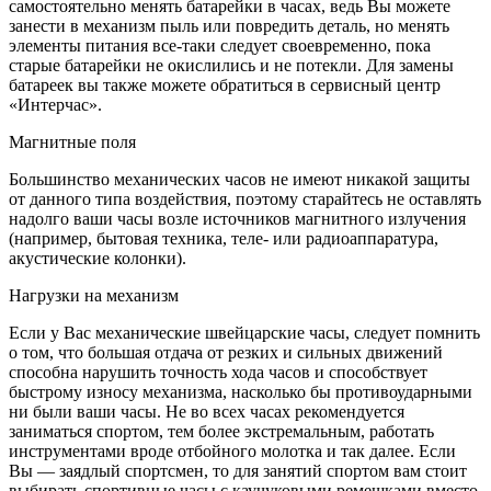
самостоятельно менять батарейки в часах, ведь Вы можете
занести в механизм пыль или повредить деталь, но менять
элементы питания все-таки следует своевременно, пока
старые батарейки не окислились и не потекли. Для замены
батареек вы также можете обратиться в сервисный центр
«Интерчас».
Магнитные поля
Большинство механических часов не имеют никакой защиты
от данного типа воздействия, поэтому старайтесь не оставлять
надолго ваши часы возле источников магнитного излучения
(например, бытовая техника, теле- или радиоаппаратура,
акустические колонки).
Нагрузки на механизм
Если у Вас механические швейцарские часы, следует помнить
о том, что большая отдача от резких и сильных движений
способна нарушить точность хода часов и способствует
быстрому износу механизма, насколько бы противоударными
ни были ваши часы. Не во всех часах рекомендуется
заниматься спортом, тем более экстремальным, работать
инструментами вроде отбойного молотка и так далее. Если
Вы — заядлый спортсмен, то для занятий спортом вам стоит
выбирать спортивные часы с каучуковыми ремешками вместо