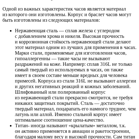
Одной из важных характеристик часов является материал
из которого они изготовлены. Корпус и браслет часов могут
быть изготовлены из следующих материалов:
Нержавеющая сталь — сплав железа с углеродом
с добавлением хрома и никеля. Высокая прочность
и коррозионная стойкость нержавеющей стали делают
этот материал одним из лучших для применения в часах.
Марки стали, применяемые для изготовления часов,
гипоаллергенны — такие часы не вызывают
раздражений на коже. Например: сплав 316L не только
самый твердый из используемых в часах, он также
имеет в своем составе меньше вредных для человека
примесей. Корпуса из стали 316L не вызывают аллергии
и других негативных реакций и кожных заболеваний.
Шлифованный или полированный корпус
из нержавеющей стали прекрасно смотрится, не требуя
никаких защитных покрытий. Сталь — достаточно
твердый материал, поцарапать его намного труднее, чем
латунь или аллой. Именно стальной корпус имеет
оптимальное соотношение цена-качество.
Титан- иногда называют «крылатым» металлом, т.к.
он активно применяется в авиации и ракетостроении,
благодаря малому весу и высокой прочности. Сам титан