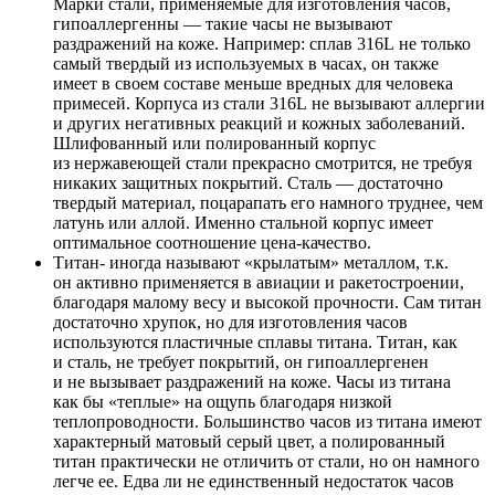
Марки стали, применяемые для изготовления часов,
гипоаллергенны — такие часы не вызывают
раздражений на коже. Например: сплав 316L не только
самый твердый из используемых в часах, он также
имеет в своем составе меньше вредных для человека
примесей. Корпуса из стали 316L не вызывают аллергии
и других негативных реакций и кожных заболеваний.
Шлифованный или полированный корпус
из нержавеющей стали прекрасно смотрится, не требуя
никаких защитных покрытий. Сталь — достаточно
твердый материал, поцарапать его намного труднее, чем
латунь или аллой. Именно стальной корпус имеет
оптимальное соотношение цена-качество.
Титан- иногда называют «крылатым» металлом, т.к.
он активно применяется в авиации и ракетостроении,
благодаря малому весу и высокой прочности. Сам титан
достаточно хрупок, но для изготовления часов
используются пластичные сплавы титана. Титан, как
и сталь, не требует покрытий, он гипоаллергенен
и не вызывает раздражений на коже. Часы из титана
как бы «теплые» на ощупь благодаря низкой
теплопроводности. Большинство часов из титана имеют
характерный матовый серый цвет, а полированный
титан практически не отличить от стали, но он намного
легче ее. Едва ли не единственный недостаток часов