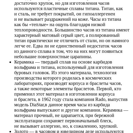
достаточно хрупок, но для изготовления часов
используются пластичные сплавы титана. Титан, как
и сталь, не требует покрытий, он гипоаллергенен
и не вызывает раздражений на коже. Часы из титана
как бы «теплые» на ощупь благодаря низкой
теплопроводности. Большинство часов из титана имеют
характерный матовый серый цвет, а полированный
титан практически не отличить от стали, но он намного
легче ее. Едва ли не единственный недостаток часов
из данного сплава в том, что на них могут появиться
небольшие поверхностные царапины.
Керамика — твердый сплав на основе карбидов
вольфрама и титана, используемый для изготовления
буровых головок. Из этого материала, технология
производства которого родилась в космических
лабораториях, производят корпуса и браслеты часов,
а также некоторые элементы браслетов. Первой, кто
применил этот материал в изготовлении корпуса
и браслета, в 1962 году стала компания Rado, выпустив
модель DiaStar,в данное время часы из карбида
вольфрама выпускают и другие компании. Керамика —
материал прочный, не царапается, при бережной
эксплуатации сохраняет первоначальный блеск,
не вызывает аллергию, но, к сожалению, хрупкий.
Золото — в часовом и ювелирном деле используются