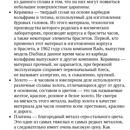
из данного сплава в том, что на них могут появиться
небольшие поверхностные царапины.
Керамика — твердый сплав на основе карбидов
вольфрама и титана, используемый для изготовления
буровых головок. Из этого материала, технология
производства которого родилась в космических
лабораториях, производят корпуса и браслеты часов,
а также некоторые элементы браслетов. Первой, кто
применил этот материал в изготовлении корпуса
и браслета, в 1962 году стала компания Rado, выпустив
модель DiaStar,в данное время часы из карбида
вольфрама выпускают и другие компании. Керамика —
материал прочный, не царапается, при бережной
эксплуатации сохраняет первоначальный блеск,
не вызывает аллергию, но, к сожалению, хрупкий.
Золото — в часовом и ювелирном деле используются
различные сплавы золота, отличающиеся друг от друга,
в основном, составом и цветом — это так называемые
желтое, красное, розовое и белое золото. Не смотря
на мягкость этого металла, выбор золота в качестве
материала для часов понятен всем: престижно, красиво
и дорого.
Платина — благородный металл серо-стального цвета.
Это один из самых тяжелых и самых редких металлов,
а следовательно имеет очень высокую цену. Как