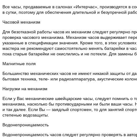
Все часы, продаваемые в салонах «Интерчас», производятся в со
в сутки, поэтому для обеспечения длительной и безупречной раб
Часовой механизм
Для безотказной работы часов их механизм следует регулярно пр
проверка часового механизма. Механизм часов выдерживает пере
указанные в спецификации значения. Кроме того, в этих условия
мастера не рекомендуют самостоятельно менять батарейки в часа
пока старые батарейки не окислились и не потекли. Для замены 
Магнитные поля
Большинство механических часов не имеют никакой защиты от дан
бытовая техника, теле- или радиоаппаратура, акустические колон
Нагрузки на механизм
Если у Вас механические швейцарские часы, следует помнить о т
механизма, насколько бы противоударными ни были ваши часы. Н
и так далее. Если Вы — заядлый спортсмен, то для занятий спо
степенью водозащиты.
Водонепроницаемость
Водонепроницаемость часов следует регулярно проверять в автор