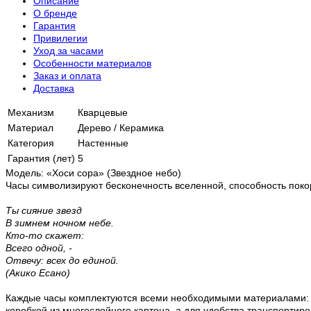
Описание
О бренде
Гарантия
Привилегии
Уход за часами
Особенности материалов
Заказ и оплата
Доставка
Механизм
Кварцевые
Материал
Дерево / Керамика
Категория
Настенные
Гарантия (лет)
5
Модель: «Хоси сора» (Звездное небо)
Часы символизируют бесконечность вселенной, способность поко
Ты сияние звезд
В зимнем ночном небе.
Кто-то скажет:
Всего одной, -
Отвечу: всех до единой.
(Акико Есано)
Каждые часы комплектуются всеми необходимыми материалами: н
коробкой из многослойного картона, а для удобства транспорти