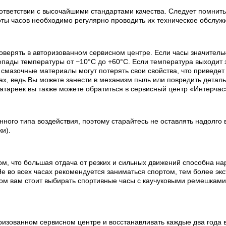
ответствии с высочайшими стандартами качества. Следует помнить
оты часов необходимо регулярно проводить их техническое обслуж
оверять в авторизованном сервисном центре. Если часы значитель
пады температуры от −10°C до +60°C. Если температура выходит з
х смазочные материалы могут потерять свои свойства, что приведе
х, ведь Вы можете занести в механизм пыль или повредить деталь
батареек вы также можете обратиться в сервисный центр «Интерчас
ного типа воздействия, поэтому старайтесь не оставлять надолго 
ки).
ом, что большая отдача от резких и сильных движений способна на
е во всех часах рекомендуется заниматься спортом, тем более эк
ртом вам стоит выбирать спортивные часы с каучуковыми ремешкам
изованном сервисном центре и восстанавливать каждые два года в