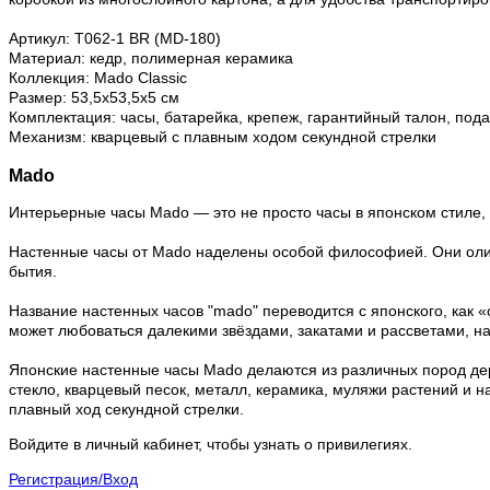
Артикул: Т062-1 BR (MD-180)
Материал: кедр, полимерная керамика
Коллекция: Mado Classic
Размер: 53,5х53,5х5 см
Комплектация: часы, батарейка, крепеж, гарантийный талон, под
Механизм: кварцевый с плавным ходом секундной стрелки
Mado
Интерьерные часы Mado — это не просто часы в японском стиле,
Настенные часы от Mado наделены особой философией. Они олице
бытия.
Название настенных часов "mado" переводится с японского, как 
может любоваться далекими звёздами, закатами и рассветами, на
Японские настенные часы Mado делаются из различных пород дере
стекло, кварцевый песок, металл, керамика, муляжи растений 
плавный ход секундной стрелки.
Войдите в личный кабинет, чтобы узнать о привилегиях.
Регистрация/Вход