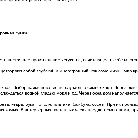
арочная сумка
 это настоящее произведение искусства, сочетающее в себе мног
творяют собой глубокий и многогранный, как сама жизнь, мир кра
«окно». Выбор наименования не случаен, а символичен. Через окно
слаждаться водной гладью моря и т.д. Через окна дом наполняетс
ва: кедра, бука, тополя, платана, бамбука, сосны. При их произв
и насекомых. В интерьерных настенных часах предлагаемых нами,