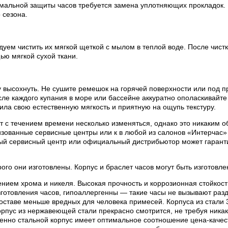
мальной защиты часов требуется замена уплотняющих прокладок.
 сезона.
ем чистить их мягкой щеткой с мылом в теплой воде. После чистки
ью мягкой сухой ткани.
 высохнуть. Не сушите ремешок на горячей поверхности или под п
е каждого купания в море или бассейне аккуратно ополаскивайте 
ила свою естественную мягкость и приятную на ощупь текстуру.
 с течением времени несколько изменяться, однако это никаким об
ованные сервисные центры или к в любой из салонов «Интерчас» 
ый сервисный центр или официальный дистрибьютор может гаранти
рого они изготовлены. Корпус и браслет часов могут быть изготов
нием хрома и никеля. Высокая прочность и коррозионная стойкос
готовления часов, гипоаллергенны — такие часы не вызывают раз
составе меньше вредных для человека примесей. Корпуса из стали
пус из нержавеющей стали прекрасно смотрится, не требуя никак
менно стальной корпус имеет оптимальное соотношение цена-качес