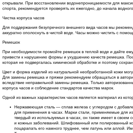
открывали. При восстановлении водонепроницаемости для макси
спорта, рекомендуется проверять их ежегодно, до начала водного
Чистка корпуса часов
Для поддержания безупречного внешнего вида часов мы рекоменду
аккуратно ополоснуть в чистой воде. Часы можно чистить с помощ
Ремешок
При необходимости промойте ремешок в теплой воде и дайте ему
привести к нарушению формы и ухудшению качеств ремешка. Посл
которая не подвергалась химической обработке и поэтому сохран
Цвет и форма изделий из натуральной необработанной кожи могут
Для замены ремешка и пряжки рекомендуем обращаться в авториз
вследствие неправильной замены ремешка. Только авторизованн
корпуса часов и соблюдение стандартов качества марок.
Одной из важных характеристик часов является материал из кото
Нержавеющая сталь — сплав железа с углеродом с добавле
для применения в часах. Марки стали, применяемые для из
твердый из используемых в часах, он также имеет в своем 
и кожных заболеваний. Шлифованный или полированный кор
поцарапать его намного труднее, чем латунь или аллой. И