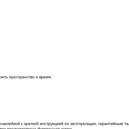
рять пространство и время.
аклейкой с краткой инструкцией по эксплуатации, гарантийным т
ровки предусмотрена фирменная сумка.