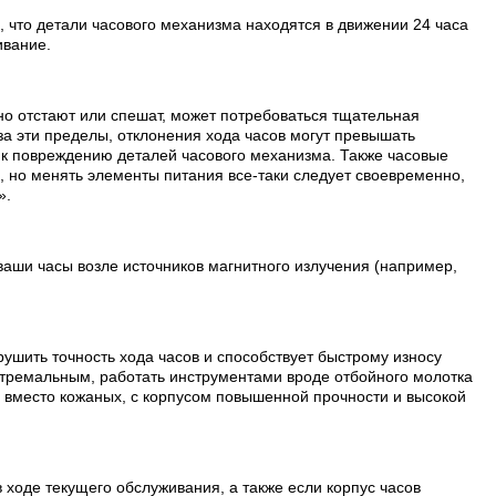
, что детали часового механизма находятся в движении 24 часа
ивание.
но отстают или спешат, может потребоваться тщательная
а эти пределы, отклонения хода часов могут превышать
т к повреждению деталей часового механизма. Также часовые
, но менять элементы питания все-таки следует своевременно,
».
ваши часы возле источников магнитного излучения (например,
рушить точность хода часов и способствует быстрому износу
стремальным, работать инструментами вроде отбойного молотка
и вместо кожаных, с корпусом повышенной прочности и высокой
 ходе текущего обслуживания, а также если корпус часов