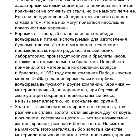
характерный матовый серый цвет, а полированный титан
практически не отличить от стали, но он намного легче ее.
Едва ли не единственный недостаток часов из данного
сплава в том, что на них могут появиться небольшие
поверхностные царапины.
Керамика — твердый сплав на основе карбидов
вольфрама и титана, используемый для изготовления
буровых головок. Из этого материала, технология
производства которого родилась в космических
лабораториях, производят корпуса и браслеты часов,
а также некоторые элементы браслетов. Первой, кто
применил этот материал в изготовлении корпуса
и браслета, в 1962 году стала компания Rado, выпустив
модель DiaStar,в данное время часы из карбида
вольфрама выпускают и другие компании. Керамика —
материал прочный, не царапается, при бережной
эксплуатации сохраняет первоначальный блеск,
не вызывает аллергию, но, к сожалению, хрупкий.
Золото — в часовом и ювелирном деле используются
различные сплавы золота, отличающиеся друг от друга,
в основном, составом и цветом — это так называемые
желтое, красное, розовое и белое золото. Не смотря
на мягкость этого металла, выбор золота в качестве
материала для часов понятен всем: престижно, красиво