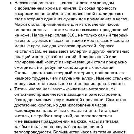
Нержавеющая сталь — сплав железа с углеродом
с добавлением хрома и никеля. Высокая прочность
и коррозионная стойкость нержавеющей стали делают
этот материал одним из лучших для применения в часах.
Марки стали, применяемые для изготовления часов,
гипоаллергенны — такие часы не вызывают раздражений
на коже. Например: сплав 316L не только самый твердый
из используемых в часах, он также имеет в своем составе
меньше вредных для человека примесей. Корпуса
из стали 316L не вызывают аллергии и других негативных
реакций и кожных заболеваний. Шлифованный или
полированный корпус из нержавеющей стали прекрасно
смотрится, не требуя никаких защитных покрытий.
Сталь — достаточно твердый материал, поцарапать его
намного труднее, чем латунь или аллой. Именно стальной
корпус имеет оптимальное соотношение цена-качество.
Титан- иногда называют «крылатым» металлом, т.к.
он активно применяется в авиации и ракетостроении,
благодаря малому весу и высокой прочности. Сам титан
достаточно хрупок, но для изготовления часов
используются пластичные сплавы титана. Титан, как
и сталь, не требует покрытий, он гипоаллергенен
и не вызывает раздражений на коже. Часы из титана
как бы «теплые» на ощупь благодаря низкой
теплопроводности. Большинство часов из титана имеют