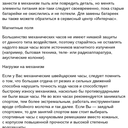
занести в механизм пыль или повредить деталь, но менять
элементы питания все-таки следует своевременно, пока старые
батарейки не окислились и не потекли. Для замены батареек
вы также можете обратиться в сервисный центр «Интерчас».
Магнитные поля
Большинство механических часов не имеют никакой защиты
от данного типа воздействия, поэтому старайтесь не оставлять
надолго ваши часы возле источников магнитного излучения
(например, бытовая техника, теле- или радиоаппаратура,
акустические колонки).
Нагрузки на механизм
Если у Вас механические швейцарские часы, следует помнить
о том, что большая отдача от резких и сильных движений
способна нарушить точность хода часов и способствует
быстрому износу механизма, насколько бы противоударными
ни были ваши часы. Не во всех часах рекомендуется заниматься
спортом, тем более экстремальным, работать инструментами
вроде отбойного молотка и так далее. Если Вы — заядлый
спортсмен, то для занятий спортом вам стоит выбирать
спортивные часы с каучуковыми ремешками вместо кожаных,
с корпусом повышенной прочности и высокой степенью
водозащиты.