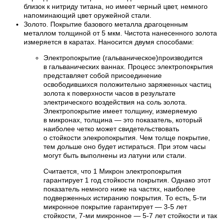
близок к нитриду титана, но имеет черный цвет, немного
напоминающий цвет оружейной стали.
Золото. Покрытие базового металла драгоценным
металлом толщиной от 5 мкм. Чистота нанесенного золота
измеряется в каратах. Наносится двумя способами:
Электропокрытие (гальваническое)производится
в гальванических ваннах. Процесс электропокрытия
представляет собой присоединение
освободившихся положительно заряженных частиц
золота к поверхности часов в результате
электрического воздействия на соль золота.
Электропокрытие имеет толщину, измеряемую
в микронах, толщина — это показатель, который
наиболее четко может свидетельствовать
о стойкости элекропокрытия. Чем толще покрытие,
тем дольше оно будет истираться. При этом часы
могут быть выполнены из латуни или стали.
Считается, что 1 Микрон электропокрытия
гарантирует 1 год стойкости покрытия. Однако этот
показатель немного ниже на частях, наиболее
подверженных истиранию покрытия. То есть, 5-ти
микронное покрытие гарантирует — 3-5 лет
стойкости, 7-ми микронное — 5-7 лет стойкости и так