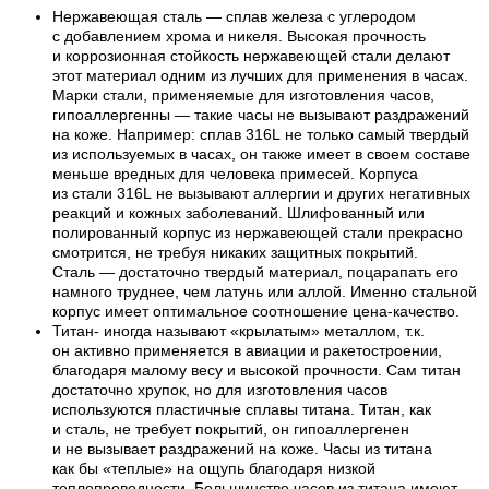
Нержавеющая сталь — сплав железа с углеродом
с добавлением хрома и никеля. Высокая прочность
и коррозионная стойкость нержавеющей стали делают
этот материал одним из лучших для применения в часах.
Марки стали, применяемые для изготовления часов,
гипоаллергенны — такие часы не вызывают раздражений
на коже. Например: сплав 316L не только самый твердый
из используемых в часах, он также имеет в своем составе
меньше вредных для человека примесей. Корпуса
из стали 316L не вызывают аллергии и других негативных
реакций и кожных заболеваний. Шлифованный или
полированный корпус из нержавеющей стали прекрасно
смотрится, не требуя никаких защитных покрытий.
Сталь — достаточно твердый материал, поцарапать его
намного труднее, чем латунь или аллой. Именно стальной
корпус имеет оптимальное соотношение цена-качество.
Титан- иногда называют «крылатым» металлом, т.к.
он активно применяется в авиации и ракетостроении,
благодаря малому весу и высокой прочности. Сам титан
достаточно хрупок, но для изготовления часов
используются пластичные сплавы титана. Титан, как
и сталь, не требует покрытий, он гипоаллергенен
и не вызывает раздражений на коже. Часы из титана
как бы «теплые» на ощупь благодаря низкой
теплопроводности. Большинство часов из титана имеют