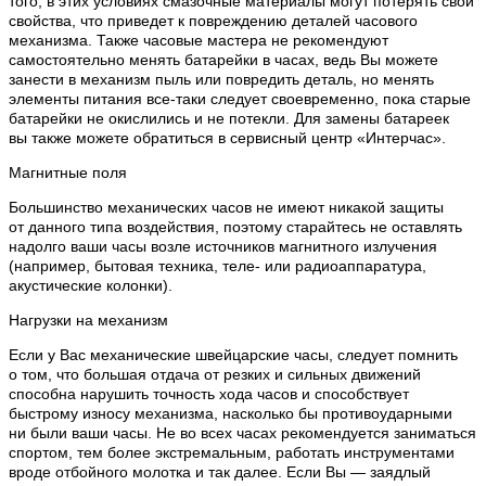
того, в этих условиях смазочные материалы могут потерять свои
свойства, что приведет к повреждению деталей часового
механизма. Также часовые мастера не рекомендуют
самостоятельно менять батарейки в часах, ведь Вы можете
занести в механизм пыль или повредить деталь, но менять
элементы питания все-таки следует своевременно, пока старые
батарейки не окислились и не потекли. Для замены батареек
вы также можете обратиться в сервисный центр «Интерчас».
Магнитные поля
Большинство механических часов не имеют никакой защиты
от данного типа воздействия, поэтому старайтесь не оставлять
надолго ваши часы возле источников магнитного излучения
(например, бытовая техника, теле- или радиоаппаратура,
акустические колонки).
Нагрузки на механизм
Если у Вас механические швейцарские часы, следует помнить
о том, что большая отдача от резких и сильных движений
способна нарушить точность хода часов и способствует
быстрому износу механизма, насколько бы противоударными
ни были ваши часы. Не во всех часах рекомендуется заниматься
спортом, тем более экстремальным, работать инструментами
вроде отбойного молотка и так далее. Если Вы — заядлый