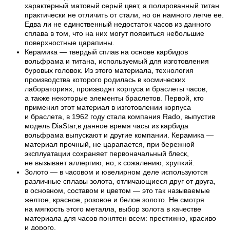
характерный матовый серый цвет, а полированный титан
практически не отличить от стали, но он намного легче ее.
Едва ли не единственный недостаток часов из данного
сплава в том, что на них могут появиться небольшие
поверхностные царапины.
Керамика — твердый сплав на основе карбидов
вольфрама и титана, используемый для изготовления
буровых головок. Из этого материала, технология
производства которого родилась в космических
лабораториях, производят корпуса и браслеты часов,
а также некоторые элементы браслетов. Первой, кто
применил этот материал в изготовлении корпуса
и браслета, в 1962 году стала компания Rado, выпустив
модель DiaStar,в данное время часы из карбида
вольфрама выпускают и другие компании. Керамика —
материал прочный, не царапается, при бережной
эксплуатации сохраняет первоначальный блеск,
не вызывает аллергию, но, к сожалению, хрупкий.
Золото — в часовом и ювелирном деле используются
различные сплавы золота, отличающиеся друг от друга,
в основном, составом и цветом — это так называемые
желтое, красное, розовое и белое золото. Не смотря
на мягкость этого металла, выбор золота в качестве
материала для часов понятен всем: престижно, красиво
и дорого.