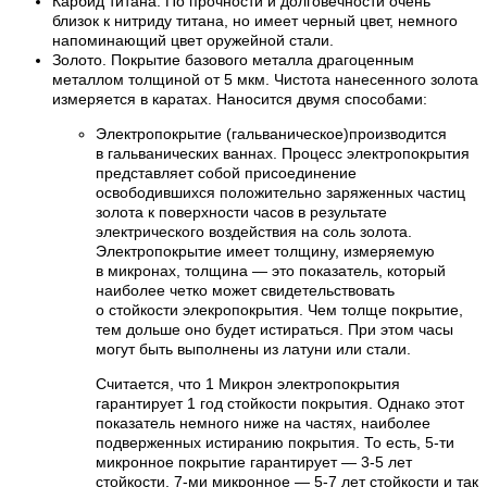
Карбид титана. По прочности и долговечности очень
близок к нитриду титана, но имеет черный цвет, немного
напоминающий цвет оружейной стали.
Золото. Покрытие базового металла драгоценным
металлом толщиной от 5 мкм. Чистота нанесенного золота
измеряется в каратах. Наносится двумя способами:
Электропокрытие (гальваническое)производится
в гальванических ваннах. Процесс электропокрытия
представляет собой присоединение
освободившихся положительно заряженных частиц
золота к поверхности часов в результате
электрического воздействия на соль золота.
Электропокрытие имеет толщину, измеряемую
в микронах, толщина — это показатель, который
наиболее четко может свидетельствовать
о стойкости элекропокрытия. Чем толще покрытие,
тем дольше оно будет истираться. При этом часы
могут быть выполнены из латуни или стали.
Считается, что 1 Микрон электропокрытия
гарантирует 1 год стойкости покрытия. Однако этот
показатель немного ниже на частях, наиболее
подверженных истиранию покрытия. То есть, 5-ти
микронное покрытие гарантирует — 3-5 лет
стойкости, 7-ми микронное — 5-7 лет стойкости и так