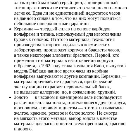
характерный матовый серый цвет, а полированный
титан практически не отличить от стали, но он намного
легче ее. Едва ли не единственный недостаток часов
из данного сплава в том, что на них могут появиться
небольшие поверхностные царапины.
Керамика — твердый сплав на основе карбидов
вольфрама и титана, используемый для изготовления
буровых головок. Из этого материала, технология
производства которого родилась в космических
лабораториях, производят корпуса и браслеты часов,
а также некоторые элементы браслетов. Первой, кто
применил этот материал в изготовлении корпуса
и браслета, в 1962 году стала компания Rado, выпустив
модель DiaStar,в данное время часы из карбида
вольфрама выпускают и другие компании. Керамика —
материал прочный, не царапается, при бережной
эксплуатации сохраняет первоначальный блеск,
не вызывает аллергию, но, к сожалению, хрупкий.
Золото — в часовом и ювелирном деле используются
различные сплавы золота, отличающиеся друг от друга,
в основном, составом и цветом — это так называемые
желтое, красное, розовое и белое золото. Не смотря
на мягкость этого металла, выбор золота в качестве
материала для часов понятен всем: престижно, красиво
и дорого.