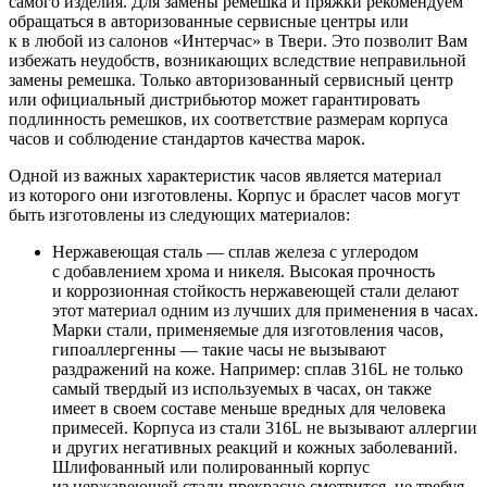
самого изделия. Для замены ремешка и пряжки рекомендуем
обращаться в авторизованные сервисные центры или
к в любой из салонов «Интерчас» в Твери. Это позволит Вам
избежать неудобств, возникающих вследствие неправильной
замены ремешка. Только авторизованный сервисный центр
или официальный дистрибьютор может гарантировать
подлинность ремешков, их соответствие размерам корпуса
часов и соблюдение стандартов качества марок.
Одной из важных характеристик часов является материал
из которого они изготовлены. Корпус и браслет часов могут
быть изготовлены из следующих материалов:
Нержавеющая сталь — сплав железа с углеродом
с добавлением хрома и никеля. Высокая прочность
и коррозионная стойкость нержавеющей стали делают
этот материал одним из лучших для применения в часах.
Марки стали, применяемые для изготовления часов,
гипоаллергенны — такие часы не вызывают
раздражений на коже. Например: сплав 316L не только
самый твердый из используемых в часах, он также
имеет в своем составе меньше вредных для человека
примесей. Корпуса из стали 316L не вызывают аллергии
и других негативных реакций и кожных заболеваний.
Шлифованный или полированный корпус
из нержавеющей стали прекрасно смотрится, не требуя