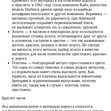
применил этот материал в изготовлении корпуса
и браслета, в 1962 году стала компания Rado, выпустив
модель DiaStar,в данное время часы из карбида
вольфрама выпускают и другие компании. Керамика —
материал прочный, не царапается, при бережной
эксплуатации сохраняет первоначальный блеск,
не вызывает аллергию, но, к сожалению, хрупкий.
Золото — в часовом и ювелирном деле используются
различные сплавы золота, отличающиеся друг от друга,
в основном, составом и цветом — это так называемые
желтое, красное, розовое и белое золото. Не смотря
на мягкость этого металла, выбор золота в качестве
материала для часов понятен всем: престижно, красиво
и дорого.
Платина — благородный металл серо-стального цвета.
Это один из самых тяжелых и самых редких металлов,
а следовательно имеет очень высокую цену. Как
правило, часы из платины выпускаются именитыми
брендами и ограниченными выпусками, поэтому
иметь их, также как в случае с золотом, очень
престижно.
Браслет часов
Все вышенаписанное о материале корпуса относится
и к браслетам. Браслеты могут быть изготовлены из латуни,