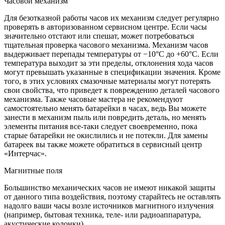
Часовой механизм
Для безотказной работы часов их механизм следует регулярно
проверять в авторизованном сервисном центре. Если часы
значительно отстают или спешат, может потребоваться
тщательная проверка часового механизма. Механизм часов
выдерживает перепады температуры от −10°C до +60°C. Если
температура выходит за эти пределы, отклонения хода часов
могут превышать указанные в спецификации значения. Кроме
того, в этих условиях смазочные материалы могут потерять
свои свойства, что приведет к повреждению деталей часового
механизма. Также часовые мастера не рекомендуют
самостоятельно менять батарейки в часах, ведь Вы можете
занести в механизм пыль или повредить деталь, но менять
элементы питания все-таки следует своевременно, пока
старые батарейки не окислились и не потекли. Для замены
батареек вы также можете обратиться в сервисный центр
«Интерчас».
Магнитные поля
Большинство механических часов не имеют никакой защиты
от данного типа воздействия, поэтому старайтесь не оставлять
надолго ваши часы возле источников магнитного излучения
(например, бытовая техника, теле- или радиоаппаратура,
акустические колонки).