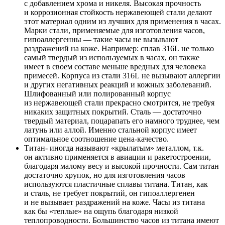
с добавлением хрома и никеля. Высокая прочность
и коррозионная стойкость нержавеющей стали делают
этот материал одним из лучших для применения в часах.
Марки стали, применяемые для изготовления часов,
гипоаллергенны — такие часы не вызывают
раздражений на коже. Например: сплав 316L не только
самый твердый из используемых в часах, он также
имеет в своем составе меньше вредных для человека
примесей. Корпуса из стали 316L не вызывают аллергии
и других негативных реакций и кожных заболеваний.
Шлифованный или полированный корпус
из нержавеющей стали прекрасно смотрится, не требуя
никаких защитных покрытий. Сталь — достаточно
твердый материал, поцарапать его намного труднее, чем
латунь или аллой. Именно стальной корпус имеет
оптимальное соотношение цена-качество.
Титан- иногда называют «крылатым» металлом, т.к.
он активно применяется в авиации и ракетостроении,
благодаря малому весу и высокой прочности. Сам титан
достаточно хрупок, но для изготовления часов
используются пластичные сплавы титана. Титан, как
и сталь, не требует покрытий, он гипоаллергенен
и не вызывает раздражений на коже. Часы из титана
как бы «теплые» на ощупь благодаря низкой
теплопроводности. Большинство часов из титана имеют