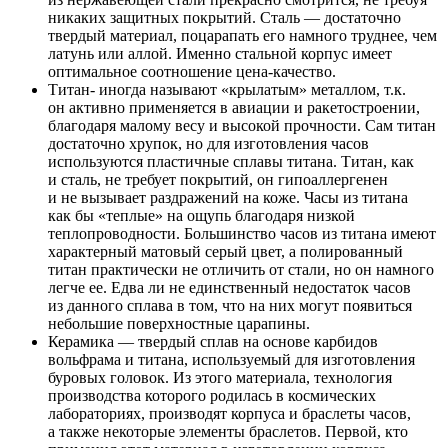
никаких защитных покрытий. Сталь — достаточно
твердый материал, поцарапать его намного труднее, чем
латунь или аллой. Именно стальной корпус имеет
оптимальное соотношение цена-качество.
Титан- иногда называют «крылатым» металлом, т.к.
он активно применяется в авиации и ракетостроении,
благодаря малому весу и высокой прочности. Сам титан
достаточно хрупок, но для изготовления часов
используются пластичные сплавы титана. Титан, как
и сталь, не требует покрытий, он гипоаллергенен
и не вызывает раздражений на коже. Часы из титана
как бы «теплые» на ощупь благодаря низкой
теплопроводности. Большинство часов из титана имеют
характерный матовый серый цвет, а полированный
титан практически не отличить от стали, но он намного
легче ее. Едва ли не единственный недостаток часов
из данного сплава в том, что на них могут появиться
небольшие поверхностные царапины.
Керамика — твердый сплав на основе карбидов
вольфрама и титана, используемый для изготовления
буровых головок. Из этого материала, технология
производства которого родилась в космических
лабораториях, производят корпуса и браслеты часов,
а также некоторые элементы браслетов. Первой, кто