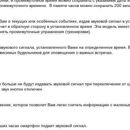
нки, и промежуточное время можно сохранить с указанием даты и 
промежуточного времени. В памяти часов можно сохранить 200 зап
Вам о текущих или особенных событиях, издав звуковой сигнал в 
отсчет в обратную сторону в установленное время. Эта модель име
нять промежуточные упражнения (тренировки).
укового сигнала, установленного Вами на определенное время. В
висимых будильников для оповещения о важных встречах.
сы больше не будут издавать звуковой сигнал при переключении от
звук кнопок отключен.
жение, которое позволит Вам легко считать информацию с маленьк
ших часах смартфон подает звуковой сигнал.