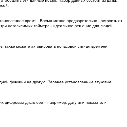
отобразить эти данные позже. Набор данных состоит из даты,
исей.
установленное время. Время можно предварительно настроить от
ет три независимых таймера - идеальное решение для людей,
ы также можете активировать почасовой сигнал времени,
 одной функции на другую. Заранее установленные звуковые
их цифровых дисплеев – например, дату или показатели