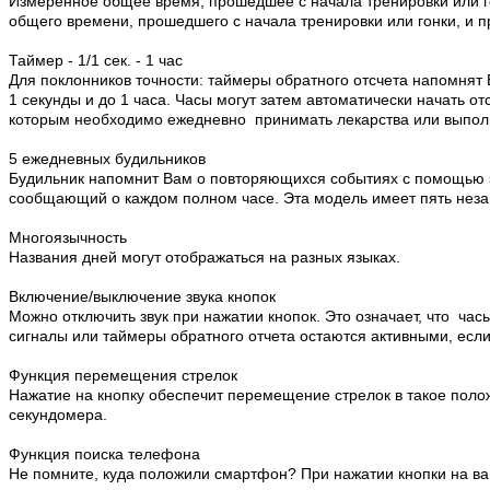
Измеренное общее время, прошедшее с начала тренировки или го
общего времени, прошедшего с начала тренировки или гонки, и 
Таймер - 1/1 сек. - 1 час
Для поклонников точности: таймеры обратного отсчета напомнят 
1 секунды и до 1 часа. Часы могут затем автоматически начать 
которым необходимо ежедневно принимать лекарства или выпол
5 ежедневных будильников
Будильник напомнит Вам о повторяющихся событиях с помощью зв
сообщающий о каждом полном часе. Эта модель имеет пять неза
Многоязычность
Названия дней могут отображаться на разных языках.
Включение/выключение звука кнопок
Можно отключить звук при нажатии кнопок. Это означает, что ча
сигналы или таймеры обратного отчета остаются активными, если 
Функция перемещения стрелок
Нажатие на кнопку обеспечит перемещение стрелок в такое поло
секундомера.
Функция поиска телефона
Не помните, куда положили смартфон? При нажатии кнопки на ва