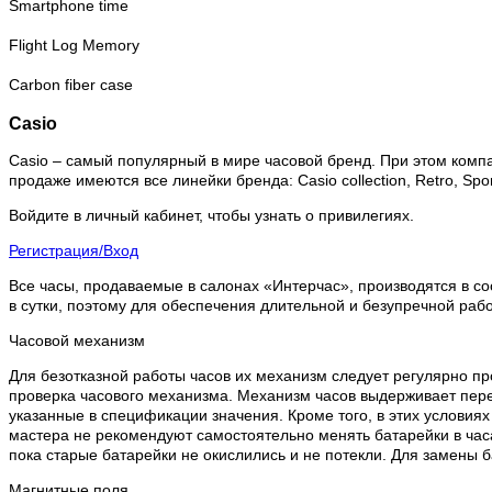
Smartphone time
Flight Log Memory
Carbon fiber case
Casio
Casio – самый популярный в мире часовой бренд. При этом комп
продаже имеются все линейки бренда: Casio collection, Retro, Sport
Войдите в личный кабинет, чтобы узнать о привилегиях.
Регистрация/Вход
Все часы, продаваемые в салонах «Интерчас», производятся в со
в сутки, поэтому для обеспечения длительной и безупречной раб
Часовой механизм
Для безотказной работы часов их механизм следует регулярно пр
проверка часового механизма. Механизм часов выдерживает пере
указанные в спецификации значения. Кроме того, в этих условия
мастера не рекомендуют самостоятельно менять батарейки в часа
пока старые батарейки не окислились и не потекли. Для замены 
Магнитные поля