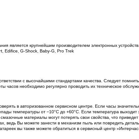
ания является крупнейшим производителем электронных устройств
, Edifice, G-Shock, Baby-G, Pro Trek
ответствии с высочайшими стандартами качества. Следует помнить
оты часов необходимо регулярно проводить их техническое обслуж
оверять в авторизованном сервисном центре. Если часы значитель
пады температуры от −10°C до +60°C. Если температура выходит з
х смазочные материалы могут потерять свои свойства, что приведе
х, ведь Вы можете занести в механизм пыль или повредить деталь
батареек вы также можете обратиться в сервисный центр «Интерчас