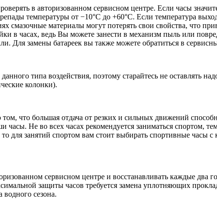
проверять в авторизованном сервисном центре. Если часы значит
репады температуры от −10°C до +60°C. Если температура выход
иях смазочные материалы могут потерять свои свойства, что пр
ки в часах, ведь Вы можете занести в механизм пыль или повред
кли. Для замены батареек вы также можете обратиться в сервисн
данного типа воздействия, поэтому старайтесь не оставлять на
ические колонки).
 том, что большая отдача от резких и сильных движений способн
 часы. Не во всех часах рекомендуется заниматься спортом, те
, то для занятий спортом вам стоит выбирать спортивные часы 
оризованном сервисном центре и восстанавливать каждые два год
симальной защиты часов требуется замена уплотняющих проклад
а водного сезона.