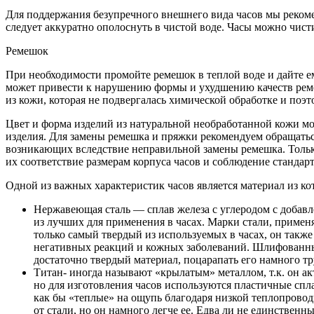
Для поддержания безупречного внешнего вида часов мы рекомен
следует аккуратно ополоснуть в чистой воде. Часы можно чист
Ремешок
При необходимости промойте ремешок в теплой воде и дайте е
может привести к нарушению формы и ухудшению качеств реме
из кожи, которая не подвергалась химической обработке и поэ
Цвет и форма изделий из натуральной необработанной кожи мог
изделия. Для замены ремешка и пряжки рекомендуем обращатьс
возникающих вследствие неправильной замены ремешка. Толь
их соответствие размерам корпуса часов и соблюдение стандарт
Одной из важных характеристик часов является материал из ко
Нержавеющая сталь — сплав железа с углеродом с добавл
из лучших для применения в часах. Марки стали, примен
только самый твердый из используемых в часах, он также
негативных реакций и кожных заболеваний. Шлифованны
достаточно твердый материал, поцарапать его намного тр
Титан- иногда называют «крылатым» металлом, т.к. он ак
но для изготовления часов используются пластичные спла
как бы «теплые» на ощупь благодаря низкой теплопровод
от стали, но он намного легче ее. Едва ли не единствен