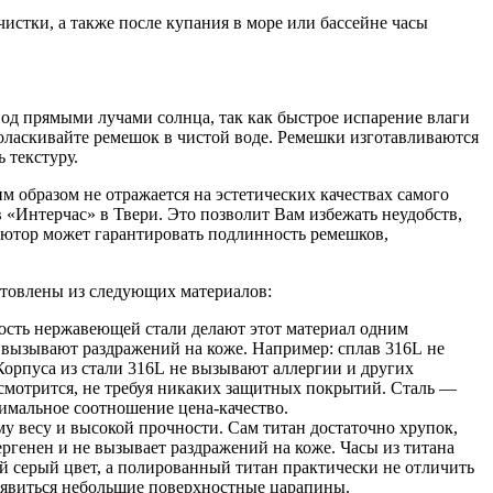
истки, а также после купания в море или бассейне часы
од прямыми лучами солнца, так как быстрое испарение влаги
оласкивайте ремешок в чистой воде. Ремешки изготавливаются
 текстуру.
м образом не отражается на эстетических качествах самого
 «Интерчас» в Твери. Это позволит Вам избежать неудобств,
ютор может гарантировать подлинность ремешков,
готовлены из следующих материалов:
кость нержавеющей стали делают этот материал одним
 вызывают раздражений на коже. Например: сплав 316L не
Корпуса из стали 316L не вызывают аллергии и других
мотрится, не требуя никаких защитных покрытий. Сталь —
тимальное соотношение цена-качество.
му весу и высокой прочности. Сам титан достаточно хрупок,
ергенен и не вызывает раздражений на коже. Часы из титана
й серый цвет, а полированный титан практически не отличить
 появиться небольшие поверхностные царапины.