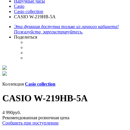
Наручные часы
Casio
Casio collection
CASIO W-219HB-5A
Эта функция доступна только из личного кабинета!
Пожалуйста, зарегистрируйтесь.
Поделиться
Коллекция
Casio collection
CASIO W-219HB-5A
4 990
руб.
Рекомендованная розничная цена
Сообщить при поступлении