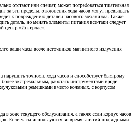
ельно отстают или спешат, может потребоваться тщательная
ит за эти пределы, отклонения хода часов могут превышать
иведет к повреждению деталей часового механизма. Также
ить деталь, но менять элементы питания все-таки следует
ый центр «Интерчас».
долго ваши часы возле источников магнитного излучения
а нарушить точность хода часов и способствует быстрому
м более экстремальным, работать инструментами вроде
с каучуковыми ремешками вместо кожаных, с корпусом
а в ходе текущего обслуживания, а также если корпус часов
ок. Если часы используются во время занятий подводными