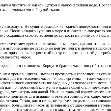
дуем чистить их мягкой щеткой с мылом в теплой воде. После ч
ить с помощью мягкой сухой ткани.
му высохнуть. Не сушите ремешок на горячей поверхности или п
шка. После каждого купания в море или бассейне аккуратно оп
тому сохранила свою естественную мягкость и приятную на ощупь
ут с течением времени несколько изменяться, однако это никаки
я в авторизованные сервисные центры или к в любой из салонов
ко авторизованный сервисный центр или официальный дистрибь
ов качества марок.
торого они изготовлены. Корпус и браслет часов могут быть из
ением хрома и никеля. Высокая прочность и коррозионная стой
яемые для изготовления часов, гипоаллергенны — такие часы не
 имеет в своем составе меньше вредных для человека примесей. 
й или полированный корпус из нержавеющей стали прекрасно с
уднее, чем латунь или аллой. Именно стальной корпус имеет оп
тивно применяется в авиации и ракетостроении, благодаря мало
вы титана. Титан, как и сталь, не требует покрытий, он гипоалл
ности. Большинство часов из титана имеют характерный матовы
ный недостаток часов из данного сплава в том, что на них могут