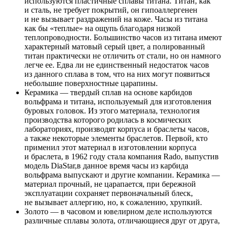
используются пластичные сплавы титана. Титан, как
и сталь, не требует покрытий, он гипоаллергенен
и не вызывает раздражений на коже. Часы из титана
как бы «теплые» на ощупь благодаря низкой
теплопроводности. Большинство часов из титана имеют
характерный матовый серый цвет, а полированный
титан практически не отличить от стали, но он намного
легче ее. Едва ли не единственный недостаток часов
из данного сплава в том, что на них могут появиться
небольшие поверхностные царапины.
Керамика — твердый сплав на основе карбидов
вольфрама и титана, используемый для изготовления
буровых головок. Из этого материала, технология
производства которого родилась в космических
лабораториях, производят корпуса и браслеты часов,
а также некоторые элементы браслетов. Первой, кто
применил этот материал в изготовлении корпуса
и браслета, в 1962 году стала компания Rado, выпустив
модель DiaStar,в данное время часы из карбида
вольфрама выпускают и другие компании. Керамика —
материал прочный, не царапается, при бережной
эксплуатации сохраняет первоначальный блеск,
не вызывает аллергию, но, к сожалению, хрупкий.
Золото — в часовом и ювелирном деле используются
различные сплавы золота, отличающиеся друг от друга,