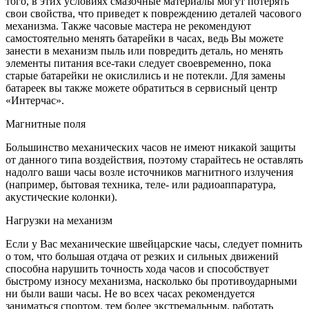
того, в этих условиях смазочные материалы могут потерять
свои свойства, что приведет к повреждению деталей часового
механизма. Также часовые мастера не рекомендуют
самостоятельно менять батарейки в часах, ведь Вы можете
занести в механизм пыль или повредить деталь, но менять
элементы питания все-таки следует своевременно, пока
старые батарейки не окислились и не потекли. Для замены
батареек вы также можете обратиться в сервисный центр
«Интерчас».
Магнитные поля
Большинство механических часов не имеют никакой защиты
от данного типа воздействия, поэтому старайтесь не оставлять
надолго ваши часы возле источников магнитного излучения
(например, бытовая техника, теле- или радиоаппаратура,
акустические колонки).
Нагрузки на механизм
Если у Вас механические швейцарские часы, следует помнить
о том, что большая отдача от резких и сильных движений
способна нарушить точность хода часов и способствует
быстрому износу механизма, насколько бы противоударными
ни были ваши часы. Не во всех часах рекомендуется
заниматься спортом, тем более экстремальным, работать