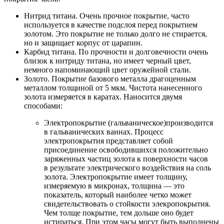
Нитрид титана. Очень прочное покрытие, часто
используется в качестве подслоя перед покрытием
золотом. Это покрытие не только долго не стирается,
но и защищает корпус от царапин.
Карбид титана. По прочности и долговечности очень
близок к нитриду титана, но имеет черный цвет,
немного напоминающий цвет оружейной стали.
Золото. Покрытие базового металла драгоценным
металлом толщиной от 5 мкм. Чистота нанесенного
золота измеряется в каратах. Наносится двумя
способами:
Электропокрытие (гальваническое)производится
в гальванических ваннах. Процесс
электропокрытия представляет собой
присоединение освободившихся положительно
заряженных частиц золота к поверхности часов
в результате электрического воздействия на соль
золота. Электропокрытие имеет толщину,
измеряемую в микронах, толщина — это
показатель, который наиболее четко может
свидетельствовать о стойкости элекропокрытия.
Чем толще покрытие, тем дольше оно будет
истираться. При этом часы могут быть выполнены