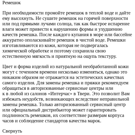
Ремешок
При необходимости промойте ремешок в теплой воде и дайте
ему высохнуть. Не сушите ремешок на горячей поверхности
или под прямыми лучами солнца, так как быстрое испарение
влаги может привести к нарушению формы и ухудшению
качеств ремешка. После каждого купания в море или бассейне
аккуратно ополаскивайте ремешок в чистой воде. Ремешки
изготавливаются из кожи, которая не подвергалась
химической обработке и поэтому сохранила свою
естественную мягкость и приятную на ощупь текстуру.
Цвет и форма изделий из натуральной необработанной кожи
могут с течением времени несколько изменяться, однако это
никаким образом не отражается на эстетических качествах
самого изделия. Для замены ремешка и пряжки рекомендуем
обращаться в авторизованные сервисные центры или
к в любой из салонов «Интерчас» в Твери. Это позволит Вам
избежать неудобств, возникающих вследствие неправильной
замены ремешка. Только авторизованный сервисный центр
или официальный дистрибьютор может гарантировать
подлинность ремешков, их соответствие размерам корпуса
часов и соблюдение стандартов качества марок.
Свернуть