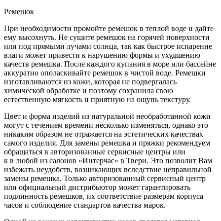
Ремешок
При необходимости промойте ремешок в теплой воде и дайте
ему высохнуть. Не сушите ремешок на горячей поверхности
или под прямыми лучами солнца, так как быстрое испарение
влаги может привести к нарушению формы и ухудшению
качеств ремешка. После каждого купания в море или бассейне
аккуратно ополаскивайте ремешок в чистой воде. Ремешки
изготавливаются из кожи, которая не подвергалась
химической обработке и поэтому сохранила свою
естественную мягкость и приятную на ощупь текстуру.
Цвет и форма изделий из натуральной необработанной кожи
могут с течением времени несколько изменяться, однако это
никаким образом не отражается на эстетических качествах
самого изделия. Для замены ремешка и пряжки рекомендуем
обращаться в авторизованные сервисные центры или
к в любой из салонов «Интерчас» в Твери. Это позволит Вам
избежать неудобств, возникающих вследствие неправильной
замены ремешка. Только авторизованный сервисный центр
или официальный дистрибьютор может гарантировать
подлинность ремешков, их соответствие размерам корпуса
часов и соблюдение стандартов качества марок.