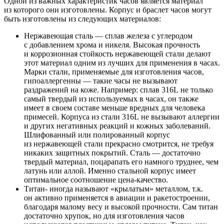
Одной из важных характеристик часов является материал
из которого они изготовлены. Корпус и браслет часов могут
быть изготовлены из следующих материалов:
Нержавеющая сталь — сплав железа с углеродом
с добавлением хрома и никеля. Высокая прочность
и коррозионная стойкость нержавеющей стали делают
этот материал одним из лучших для применения в часах.
Марки стали, применяемые для изготовления часов,
гипоаллергенны — такие часы не вызывают
раздражений на коже. Например: сплав 316L не только
самый твердый из используемых в часах, он также
имеет в своем составе меньше вредных для человека
примесей. Корпуса из стали 316L не вызывают аллергии
и других негативных реакций и кожных заболеваний.
Шлифованный или полированный корпус
из нержавеющей стали прекрасно смотрится, не требуя
никаких защитных покрытий. Сталь — достаточно
твердый материал, поцарапать его намного труднее, чем
латунь или аллой. Именно стальной корпус имеет
оптимальное соотношение цена-качество.
Титан- иногда называют «крылатым» металлом, т.к.
он активно применяется в авиации и ракетостроении,
благодаря малому весу и высокой прочности. Сам титан
достаточно хрупок, но для изготовления часов