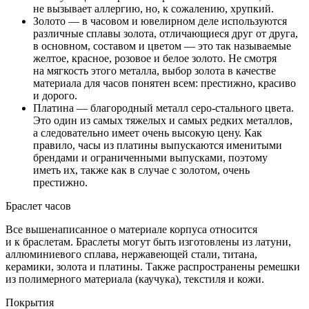
не вызывает аллергию, но, к сожалению, хрупкий.
Золото — в часовом и ювелирном деле используются
различные сплавы золота, отличающиеся друг от друга,
в основном, составом и цветом — это так называемые
желтое, красное, розовое и белое золото. Не смотря
на мягкость этого металла, выбор золота в качестве
материала для часов понятен всем: престижно, красиво
и дорого.
Платина — благородный металл серо-стального цвета.
Это один из самых тяжелых и самых редких металлов,
а следовательно имеет очень высокую цену. Как
правило, часы из платины выпускаются именитыми
брендами и ограниченными выпусками, поэтому
иметь их, также как в случае с золотом, очень
престижно.
Браслет часов
Все вышенаписанное о материале корпуса относится
и к браслетам. Браслеты могут быть изготовлены из латуни,
аллюминиевого сплава, нержавеющей стали, титана,
керамики, золота и платины. Также распространены ремешки
из полимерного материала (каучука), текстиля и кожи.
Покрытия