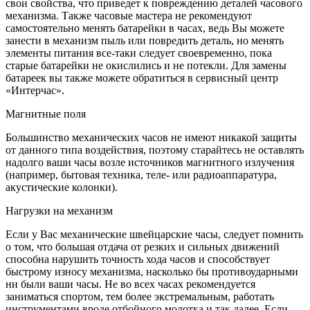
свои свойства, что приведет к повреждению деталей часового
механизма. Также часовые мастера не рекомендуют
самостоятельно менять батарейки в часах, ведь Вы можете
занести в механизм пыль или повредить деталь, но менять
элементы питания все-таки следует своевременно, пока
старые батарейки не окислились и не потекли. Для замены
батареек вы также можете обратиться в сервисный центр
«Интерчас».
Магнитные поля
Большинство механических часов не имеют никакой защиты
от данного типа воздействия, поэтому старайтесь не оставлять
надолго ваши часы возле источников магнитного излучения
(например, бытовая техника, теле- или радиоаппаратура,
акустические колонки).
Нагрузки на механизм
Если у Вас механические швейцарские часы, следует помнить
о том, что большая отдача от резких и сильных движений
способна нарушить точность хода часов и способствует
быстрому износу механизма, насколько бы противоударными
ни были ваши часы. Не во всех часах рекомендуется
заниматься спортом, тем более экстремальным, работать
инструментами вроде отбойного молотка и так далее. Если