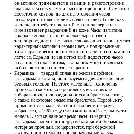
он активно применяется в авиации и ракетостроении,
благодаря малому весу и высокой прочности. Сам титан
достаточно хрупок, но для изготовления часов
используются пластичные сплавы титана. Титан, как
и сталь, не требует покрытий, он гипоаллергенен
и не вызывает раздражений на коже. Часы из титана
как бы «теплые» на ощупь благодаря низкой
теплопроводности. Большинство часов из титана имеют
характерный матовый серый цвет, а полированный
титан практически не отличить от стали, но он намного
легче ее. Едва ли не единственный недостаток часов
из данного сплава в том, что на них могут появиться
небольшие поверхностные царапины.
Керамика — твердый сплав на основе карбидов
вольфрама и титана, используемый для изготовления
буровых головок. Из этого материала, технология
производства которого родилась в космических
лабораториях, производят корпуса и браслеты часов,
а также некоторые элементы браслетов. Первой, кто
применил этот материал в изготовлении корпуса
и браслета, в 1962 году стала компания Rado, выпустив
модель DiaStar,в данное время часы из карбида
вольфрама выпускают и другие компании. Керамика —
материал прочный, не царапается, при бережной
эксплуатации сохраняет первоначальный блеск,