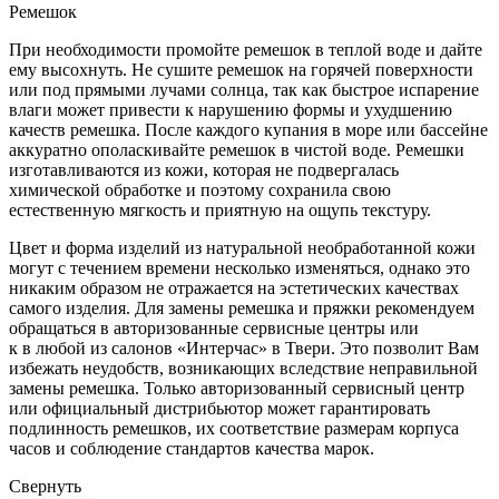
Ремешок
При необходимости промойте ремешок в теплой воде и дайте
ему высохнуть. Не сушите ремешок на горячей поверхности
или под прямыми лучами солнца, так как быстрое испарение
влаги может привести к нарушению формы и ухудшению
качеств ремешка. После каждого купания в море или бассейне
аккуратно ополаскивайте ремешок в чистой воде. Ремешки
изготавливаются из кожи, которая не подвергалась
химической обработке и поэтому сохранила свою
естественную мягкость и приятную на ощупь текстуру.
Цвет и форма изделий из натуральной необработанной кожи
могут с течением времени несколько изменяться, однако это
никаким образом не отражается на эстетических качествах
самого изделия. Для замены ремешка и пряжки рекомендуем
обращаться в авторизованные сервисные центры или
к в любой из салонов «Интерчас» в Твери. Это позволит Вам
избежать неудобств, возникающих вследствие неправильной
замены ремешка. Только авторизованный сервисный центр
или официальный дистрибьютор может гарантировать
подлинность ремешков, их соответствие размерам корпуса
часов и соблюдение стандартов качества марок.
Свернуть