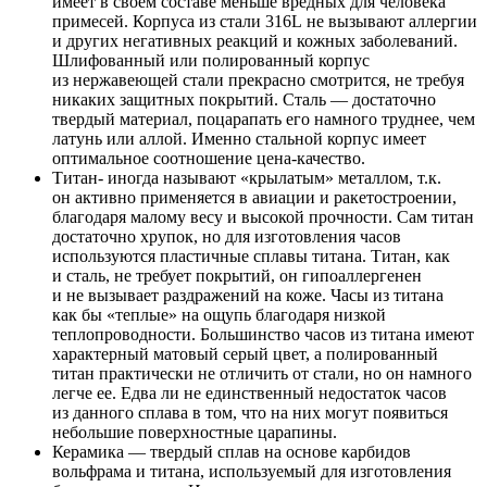
имеет в своем составе меньше вредных для человека
примесей. Корпуса из стали 316L не вызывают аллергии
и других негативных реакций и кожных заболеваний.
Шлифованный или полированный корпус
из нержавеющей стали прекрасно смотрится, не требуя
никаких защитных покрытий. Сталь — достаточно
твердый материал, поцарапать его намного труднее, чем
латунь или аллой. Именно стальной корпус имеет
оптимальное соотношение цена-качество.
Титан- иногда называют «крылатым» металлом, т.к.
он активно применяется в авиации и ракетостроении,
благодаря малому весу и высокой прочности. Сам титан
достаточно хрупок, но для изготовления часов
используются пластичные сплавы титана. Титан, как
и сталь, не требует покрытий, он гипоаллергенен
и не вызывает раздражений на коже. Часы из титана
как бы «теплые» на ощупь благодаря низкой
теплопроводности. Большинство часов из титана имеют
характерный матовый серый цвет, а полированный
титан практически не отличить от стали, но он намного
легче ее. Едва ли не единственный недостаток часов
из данного сплава в том, что на них могут появиться
небольшие поверхностные царапины.
Керамика — твердый сплав на основе карбидов
вольфрама и титана, используемый для изготовления