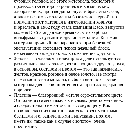
буровых головок. Из этого материала, технология
производства которого родилась в космических
лабораториях, производят корпуса и браслеты часов,
а также некоторые элементы браслетов. Первой, кто
применил этот материал в изготовлении корпуса
и браслета, в 1962 году стала компания Rado, выпустив
модель DiaStar,в данное время часы из карбида
вольфрама выпускают и другие компании. Керамика —
материал прочный, не царапается, при бережной
эксплуатации сохраняет первоначальный блеск,
не вызывает аллергию, но, к сожалению, хрупкий.
Золото — в часовом и ювелирном деле используются
различные сплавы золота, отличающиеся друг от друга,
в основном, составом и цветом — это так называемые
желтое, красное, розовое и белое золото. Не смотря
на мягкость этого металла, выбор золота в качестве
материала для часов понятен всем: престижно, красиво
и дорого.
Платина — благородный металл серо-стального цвета.
Это один из самых тяжелых и самых редких металлов,
а следовательно имеет очень высокую цену. Как
правило, часы из платины выпускаются именитыми
брендами и ограниченными выпусками, поэтому
иметь их, также как в случае с золотом, очень
престижно.