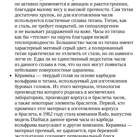
он активно применяется в авиации и ракетостроении,
благодаря малому весу и высокой прочности. Сам титан
достаточно хрупок, но для изготовления часов
используются пластичные сплавы титана. Титан, как
и сталь, не требует покрытий, он гипоаллергенен
и не вызывает раздражений на коже. Часы из титана
как бы «теплые» на ощупь благодаря низкой
теплопроводности. Большинство часов из титана имеют
характерный матовый серый цвет, а полированный
титан практически не отличить от стали, но он намного
легче ее. Едва ли не единственный недостаток часов
из данного сплава в том, что на них могут появиться
небольшие поверхностные царапины.
Керамика — твердый сплав на основе карбидов
вольфрама и титана, используемый для изготовления
буровых головок. Из этого материала, технология
производства которого родилась в космических
лабораториях, производят корпуса и браслеты часов,
а также некоторые элементы браслетов. Первой, кто
применил этот материал в изготовлении корпуса
и браслета, в 1962 году стала компания Rado, выпустив
модель DiaStar,в данное время часы из карбида
вольфрама выпускают и другие компании. Керамика —
материал прочный, не царапается, при бережной
эксплуатации сохраняет первоначальный блеск,