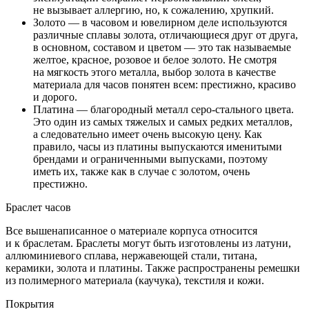
не вызывает аллергию, но, к сожалению, хрупкий.
Золото — в часовом и ювелирном деле используются
различные сплавы золота, отличающиеся друг от друга,
в основном, составом и цветом — это так называемые
желтое, красное, розовое и белое золото. Не смотря
на мягкость этого металла, выбор золота в качестве
материала для часов понятен всем: престижно, красиво
и дорого.
Платина — благородный металл серо-стального цвета.
Это один из самых тяжелых и самых редких металлов,
а следовательно имеет очень высокую цену. Как
правило, часы из платины выпускаются именитыми
брендами и ограниченными выпусками, поэтому
иметь их, также как в случае с золотом, очень
престижно.
Браслет часов
Все вышенаписанное о материале корпуса относится
и к браслетам. Браслеты могут быть изготовлены из латуни,
аллюминиевого сплава, нержавеющей стали, титана,
керамики, золота и платины. Также распространены ремешки
из полимерного материала (каучука), текстиля и кожи.
Покрытия