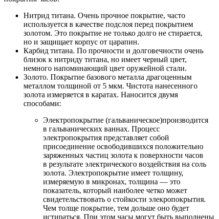
Нитрид титана. Очень прочное покрытие, часто
используется в качестве подслоя перед покрытием
золотом. Это покрытие не только долго не стирается,
но и защищает корпус от царапин.
Карбид титана. По прочности и долговечности очень
близок к нитриду титана, но имеет черный цвет,
немного напоминающий цвет оружейной стали.
Золото. Покрытие базового металла драгоценным
металлом толщиной от 5 мкм. Чистота нанесенного
золота измеряется в каратах. Наносится двумя
способами:
Электропокрытие (гальваническое)производится
в гальванических ваннах. Процесс
электропокрытия представляет собой
присоединение освободившихся положительно
заряженных частиц золота к поверхности часов
в результате электрического воздействия на соль
золота. Электропокрытие имеет толщину,
измеряемую в микронах, толщина — это
показатель, который наиболее четко может
свидетельствовать о стойкости элекропокрытия.
Чем толще покрытие, тем дольше оно будет
истираться. При этом часы могут быть выполнены