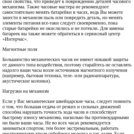
свои свойства, что приведет к повреждению деталей часового
механизма. Также часовые мастера не рекомендуют
самостоятельно менять батарейки в часах, ведь Вы можете
занести в механизм пыль или повредить деталь, но менять
элементы питания все-таки следует своевременно, пока
старые батарейки не окислились и не потекли. Для замены
батареек вы также можете обратиться в сервисный центр
«Интерчас».
Магнитные поля
Большинство механических часов не имеют никакой защиты
от данного типа воздействия, поэтому старайтесь не оставлять
надолго ваши часы возле источников магнитного излучения
(например, бытовая техника, теле- или радиоаппаратура,
акустические колонки).
Нагрузки на механизм
Если у Вас механические швейцарские часы, следует помнить
о том, что большая отдача от резких и сильных движений
способна нарушить точность хода часов и способствует
быстрому износу механизма, насколько бы противоударными
ни были ваши часы. Не во всех часах рекомендуется
заниматься спортом, тем более экстремальным, работать
инструментами вроде отбойного молотка и так далее. Если