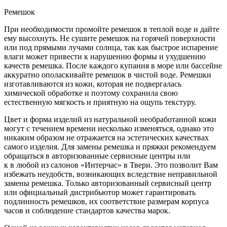
Ремешок
При необходимости промойте ремешок в теплой воде и дайте
ему высохнуть. Не сушите ремешок на горячей поверхности
или под прямыми лучами солнца, так как быстрое испарение
влаги может привести к нарушению формы и ухудшению
качеств ремешка. После каждого купания в море или бассейне
аккуратно ополаскивайте ремешок в чистой воде. Ремешки
изготавливаются из кожи, которая не подвергалась
химической обработке и поэтому сохранила свою
естественную мягкость и приятную на ощупь текстуру.
Цвет и форма изделий из натуральной необработанной кожи
могут с течением времени несколько изменяться, однако это
никаким образом не отражается на эстетических качествах
самого изделия. Для замены ремешка и пряжки рекомендуем
обращаться в авторизованные сервисные центры или
к в любой из салонов «Интерчас» в Твери. Это позволит Вам
избежать неудобств, возникающих вследствие неправильной
замены ремешка. Только авторизованный сервисный центр
или официальный дистрибьютор может гарантировать
подлинность ремешков, их соответствие размерам корпуса
часов и соблюдение стандартов качества марок.