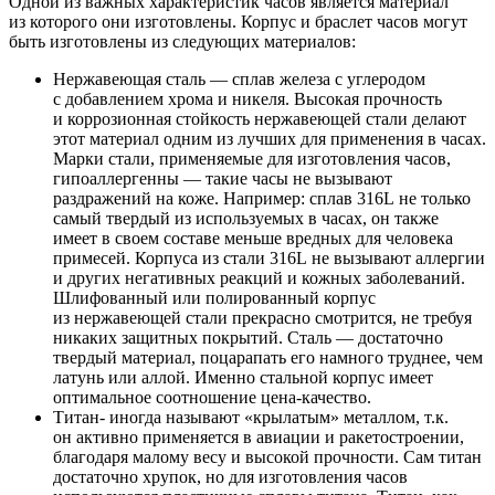
Одной из важных характеристик часов является материал
из которого они изготовлены. Корпус и браслет часов могут
быть изготовлены из следующих материалов:
Нержавеющая сталь — сплав железа с углеродом
с добавлением хрома и никеля. Высокая прочность
и коррозионная стойкость нержавеющей стали делают
этот материал одним из лучших для применения в часах.
Марки стали, применяемые для изготовления часов,
гипоаллергенны — такие часы не вызывают
раздражений на коже. Например: сплав 316L не только
самый твердый из используемых в часах, он также
имеет в своем составе меньше вредных для человека
примесей. Корпуса из стали 316L не вызывают аллергии
и других негативных реакций и кожных заболеваний.
Шлифованный или полированный корпус
из нержавеющей стали прекрасно смотрится, не требуя
никаких защитных покрытий. Сталь — достаточно
твердый материал, поцарапать его намного труднее, чем
латунь или аллой. Именно стальной корпус имеет
оптимальное соотношение цена-качество.
Титан- иногда называют «крылатым» металлом, т.к.
он активно применяется в авиации и ракетостроении,
благодаря малому весу и высокой прочности. Сам титан
достаточно хрупок, но для изготовления часов