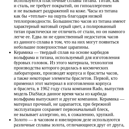
используются пластичные сплавы титана. Титан, как
и сталь, не требует покрытий, он гипоаллергенен
и не вызывает раздражений на коже. Часы из титана
как бы «теплые» на ощупь благодаря низкой
теплопроводности. Большинство часов из титана имеют
характерный матовый серый цвет, а полированный
титан практически не отличить от стали, но он намного
легче ее. Едва ли не единственный недостаток часов
из данного сплава в том, что на них могут появиться
небольшие поверхностные царапины.
Керамика — твердый сплав на основе карбидов
вольфрама и титана, используемый для изготовления
буровых головок. Из этого материала, технология
производства которого родилась в космических
лабораториях, производят корпуса и браслеты часов,
а также некоторые элементы браслетов. Первой, кто
применил этот материал в изготовлении корпуса
и браслета, в 1962 году стала компания Rado, выпустив
модель DiaStar,в данное время часы из карбида
вольфрама выпускают и другие компании. Керамика —
материал прочный, не царапается, при бережной
эксплуатации сохраняет первоначальный блеск,
не вызывает аллергию, но, к сожалению, хрупкий.
Золото — в часовом и ювелирном деле используются
различные сплавы золота, отличающиеся друг от друга,