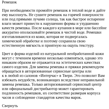
Ремешок
При необходимости промойте ремешок в теплой воде и дайте
ему высохнуть. Не сушите ремешок на горячей поверхности
или под прямыми лучами солнца, так как быстрое испарение
влаги может привести к нарушению формы и ухудшению
качеств ремешка. После каждого купания в море или бассейне
аккуратно ополаскивайте ремешок в чистой воде. Ремешки
изготавливаются из кожи, которая не подвергалась
химической обработке и поэтому сохранила свою
естественную мягкость и приятную на ощупь текстуру.
Цвет и форма изделий из натуральной необработанной кожи
могут с течением времени несколько изменяться, однако это
никаким образом не отражается на эстетических качествах
самого изделия. Для замены ремешка и пряжки рекомендуем
обращаться в авторизованные сервисные центры или
к в любой из салонов «Интерчас» в Твери. Это позволит Вам
избежать неудобств, возникающих вследствие неправильной
замены ремешка. Только авторизованный сервисный центр
или официальный дистрибьютор может гарантировать
подлинность ремешков, их соответствие размерам корпуса
часов и соблюдение стандартов качества марок.
Свернуть