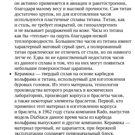
он активно применяется в авиации и ракетостроении,
благодаря малому весу и высокой прочности. Сам титан
достаточно хрупок, но для изготовления часов
используются пластичные сплавы титана. Титан, как
и сталь, не требует покрытий, он гипоаллергенен
и не вызывает раздражений на коже. Часы из титана
как бы «теплые» на ощупь благодаря низкой
теплопроводности. Большинство часов из титана имеют
характерный матовый серый цвет, а полированный
титан практически не отличить от стали, но он намного
легче ее. Едва ли не единственный недостаток часов
из данного сплава в том, что на них могут появиться
небольшие поверхностные царапины.
Керамика — твердый сплав на основе карбидов
вольфрама и титана, используемый для изготовления
буровых головок. Из этого материала, технология
производства которого родилась в космических
лабораториях, производят корпуса и браслеты часов,
а также некоторые элементы браслетов. Первой, кто
применил этот материал в изготовлении корпуса
и браслета, в 1962 году стала компания Rado, выпустив
модель DiaStar,в данное время часы из карбида
вольфрама выпускают и другие компании. Керамика —
материал прочный, не царапается, при бережной
эксплуатации сохраняет первоначальный блеск,