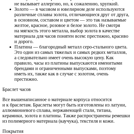
не вызывает аллергию, но, к сожалению, хрупкий.
Золото — в часовом и ювелирном деле используются
различные сплавы золота, отличающиеся друг от друга,
в основном, составом и цветом — это так называемые
желтое, красное, розовое и белое золото. Не смотря
на мягкость этого металла, выбор золота в качестве
материала для часов понятен всем: престижно, красиво
и дорого.
Платина — благородный металл серо-стального цвета.
Это один из самых тяжелых и самых редких металлов,
а следовательно имеет очень высокую цену. Как
правило, часы из платины выпускаются именитыми
брендами и ограниченными выпусками, поэтому
иметь их, также как в случае с золотом, очень
престижно.
Браслет часов
Все вышенаписанное о материале корпуса относится
и к браслетам. Браслеты могут быть изготовлены из латуни,
аллюминиевого сплава, нержавеющей стали, титана,
керамики, золота и платины. Также распространены ремешки
из полимерного материала (каучука), текстиля и кожи.
Покрытия