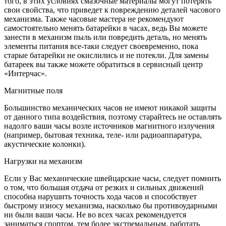
того, в этих условиях смазочные материалы могут потерять
свои свойства, что приведет к повреждению деталей часового
механизма. Также часовые мастера не рекомендуют
самостоятельно менять батарейки в часах, ведь Вы можете
занести в механизм пыль или повредить деталь, но менять
элементы питания все-таки следует своевременно, пока
старые батарейки не окислились и не потекли. Для замены
батареек вы также можете обратиться в сервисный центр
«Интерчас».
Магнитные поля
Большинство механических часов не имеют никакой защиты
от данного типа воздействия, поэтому старайтесь не оставлять
надолго ваши часы возле источников магнитного излучения
(например, бытовая техника, теле- или радиоаппаратура,
акустические колонки).
Нагрузки на механизм
Если у Вас механические швейцарские часы, следует помнить
о том, что большая отдача от резких и сильных движений
способна нарушить точность хода часов и способствует
быстрому износу механизма, насколько бы противоударными
ни были ваши часы. Не во всех часах рекомендуется
заниматься спортом, тем более экстремальным, работать