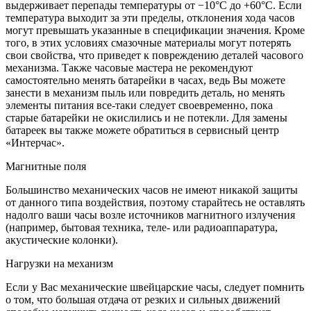
выдерживает перепады температуры от −10°C до +60°C. Если
температура выходит за эти пределы, отклонения хода часов
могут превышать указанные в спецификации значения. Кроме
того, в этих условиях смазочные материалы могут потерять
свои свойства, что приведет к повреждению деталей часового
механизма. Также часовые мастера не рекомендуют
самостоятельно менять батарейки в часах, ведь Вы можете
занести в механизм пыль или повредить деталь, но менять
элементы питания все-таки следует своевременно, пока
старые батарейки не окислились и не потекли. Для замены
батареек вы также можете обратиться в сервисный центр
«Интерчас».
Магнитные поля
Большинство механических часов не имеют никакой защиты
от данного типа воздействия, поэтому старайтесь не оставлять
надолго ваши часы возле источников магнитного излучения
(например, бытовая техника, теле- или радиоаппаратура,
акустические колонки).
Нагрузки на механизм
Если у Вас механические швейцарские часы, следует помнить
о том, что большая отдача от резких и сильных движений