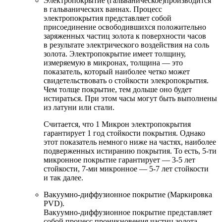
Электропокрытие (гальваническое)производится
в гальванических ваннах. Процесс
электропокрытия представляет собой
присоединение освободившихся положительно
заряженных частиц золота к поверхности часов
в результате электрического воздействия на соль
золота. Электропокрытие имеет толщину,
измеряемую в микронах, толщина — это
показатель, который наиболее четко может
свидетельствовать о стойкости элекропокрытия.
Чем толще покрытие, тем дольше оно будет
истираться. При этом часы могут быть выполнены
из латуни или стали.
Считается, что 1 Микрон электропокрытия
гарантирует 1 год стойкости покрытия. Однако
этот показатель немного ниже на частях, наиболее
подверженных истиранию покрытия. То есть, 5-ти
микронное покрытие гарантирует — 3-5 лет
стойкости, 7-ми микронное — 5-7 лет стойкости
и так далее.
Вакуумно-диффузионное покрытие (Маркировка
PVD).
Вакуумно-диффузионное покрытие представляет
собой процесс проникновения частиц золота