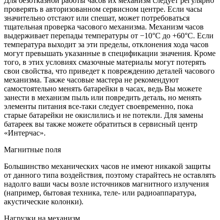
Для безотказной работы часов их механизм следует регулярно
проверять в авторизованном сервисном центре. Если часы
значительно отстают или спешат, может потребоваться
тщательная проверка часового механизма. Механизм часов
выдерживает перепады температуры от −10°C до +60°C. Если
температура выходит за эти пределы, отклонения хода часов
могут превышать указанные в спецификации значения. Кроме
того, в этих условиях смазочные материалы могут потерять
свои свойства, что приведет к повреждению деталей часового
механизма. Также часовые мастера не рекомендуют
самостоятельно менять батарейки в часах, ведь Вы можете
занести в механизм пыль или повредить деталь, но менять
элементы питания все-таки следует своевременно, пока
старые батарейки не окислились и не потекли. Для замены
батареек вы также можете обратиться в сервисный центр
«Интерчас».
Магнитные поля
Большинство механических часов не имеют никакой защиты
от данного типа воздействия, поэтому старайтесь не оставлять
надолго ваши часы возле источников магнитного излучения
(например, бытовая техника, теле- или радиоаппаратура,
акустические колонки).
Нагрузки на механизм