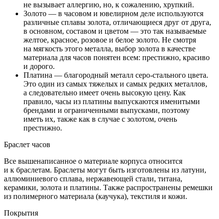
не вызывает аллергию, но, к сожалению, хрупкий.
Золото — в часовом и ювелирном деле используются
различные сплавы золота, отличающиеся друг от друга,
в основном, составом и цветом — это так называемые
желтое, красное, розовое и белое золото. Не смотря
на мягкость этого металла, выбор золота в качестве
материала для часов понятен всем: престижно, красиво
и дорого.
Платина — благородный металл серо-стального цвета.
Это один из самых тяжелых и самых редких металлов,
а следовательно имеет очень высокую цену. Как
правило, часы из платины выпускаются именитыми
брендами и ограниченными выпусками, поэтому
иметь их, также как в случае с золотом, очень
престижно.
Браслет часов
Все вышенаписанное о материале корпуса относится
и к браслетам. Браслеты могут быть изготовлены из латуни,
аллюминиевого сплава, нержавеющей стали, титана,
керамики, золота и платины. Также распространены ремешки
из полимерного материала (каучука), текстиля и кожи.
Покрытия