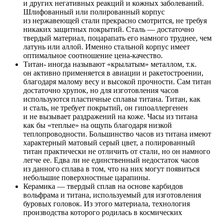
и других негативных реакций и кожных заболеваний.
Шлифованный или полированный корпус
из нержавеющей стали прекрасно смотрится, не требуя
никаких защитных покрытий. Сталь — достаточно
твердый материал, поцарапать его намного труднее, чем
латунь или аллой. Именно стальной корпус имеет
оптимальное соотношение цена-качество.
Титан- иногда называют «крылатым» металлом, т.к.
он активно применяется в авиации и ракетостроении,
благодаря малому весу и высокой прочности. Сам титан
достаточно хрупок, но для изготовления часов
используются пластичные сплавы титана. Титан, как
и сталь, не требует покрытий, он гипоаллергенен
и не вызывает раздражений на коже. Часы из титана
как бы «теплые» на ощупь благодаря низкой
теплопроводности. Большинство часов из титана имеют
характерный матовый серый цвет, а полированный
титан практически не отличить от стали, но он намного
легче ее. Едва ли не единственный недостаток часов
из данного сплава в том, что на них могут появиться
небольшие поверхностные царапины.
Керамика — твердый сплав на основе карбидов
вольфрама и титана, используемый для изготовления
буровых головок. Из этого материала, технология
производства которого родилась в космических