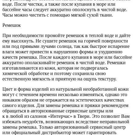
воде. После чистки, а также после купания в море или
бассейне часы следует аккуратно ополоснуть в чистой воде.
Часы можно чистить с помощью мягкой сухой ткани.
Ремешок
При необходимости промойте ремешок в теплой воде и дайте
ему высохнуть. Не сушите ремешок на горячей поверхности
или под прямыми лучами солнца, так как быстрое испарение
влаги может привести к нарушению формы и ухудшению
качеств ремешка. После каждого купания в море или бассейне
аккуратно ополаскивайте ремешок в чистой воде. Ремешки
изготавливаются из кожи, которая не подвергалась
химической обработке и поэтому сохранила свою
естественную мягкость и приятную на ощупь текстуру.
Цвет и форма изделий из натуральной необработанной кожи
могут с течением времени несколько изменяться, однако это
никаким образом не отражается на эстетических качествах
самого изделия. Для замены ремешка и пряжки рекомендуем
обращаться в авторизованные сервисные центры или
к в любой из салонов «Интерчас» в Твери. Это позволит Вам
избежать неудобств, возникающих вследствие неправильной
замены ремешка. Только авторизованный сервисный центр
или официальный дистрибьютор может гарантировать