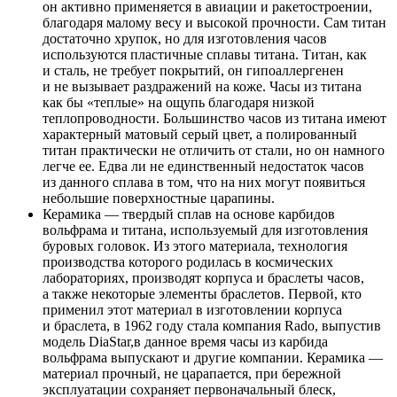
он активно применяется в авиации и ракетостроении,
благодаря малому весу и высокой прочности. Сам титан
достаточно хрупок, но для изготовления часов
используются пластичные сплавы титана. Титан, как
и сталь, не требует покрытий, он гипоаллергенен
и не вызывает раздражений на коже. Часы из титана
как бы «теплые» на ощупь благодаря низкой
теплопроводности. Большинство часов из титана имеют
характерный матовый серый цвет, а полированный
титан практически не отличить от стали, но он намного
легче ее. Едва ли не единственный недостаток часов
из данного сплава в том, что на них могут появиться
небольшие поверхностные царапины.
Керамика — твердый сплав на основе карбидов
вольфрама и титана, используемый для изготовления
буровых головок. Из этого материала, технология
производства которого родилась в космических
лабораториях, производят корпуса и браслеты часов,
а также некоторые элементы браслетов. Первой, кто
применил этот материал в изготовлении корпуса
и браслета, в 1962 году стала компания Rado, выпустив
модель DiaStar,в данное время часы из карбида
вольфрама выпускают и другие компании. Керамика —
материал прочный, не царапается, при бережной
эксплуатации сохраняет первоначальный блеск,