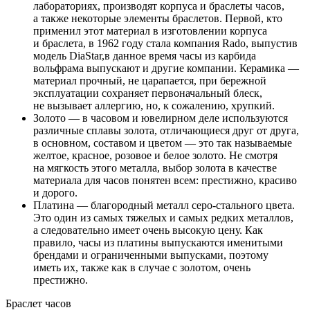
лабораториях, производят корпуса и браслеты часов,
а также некоторые элементы браслетов. Первой, кто
применил этот материал в изготовлении корпуса
и браслета, в 1962 году стала компания Rado, выпустив
модель DiaStar,в данное время часы из карбида
вольфрама выпускают и другие компании. Керамика —
материал прочный, не царапается, при бережной
эксплуатации сохраняет первоначальный блеск,
не вызывает аллергию, но, к сожалению, хрупкий.
Золото — в часовом и ювелирном деле используются
различные сплавы золота, отличающиеся друг от друга,
в основном, составом и цветом — это так называемые
желтое, красное, розовое и белое золото. Не смотря
на мягкость этого металла, выбор золота в качестве
материала для часов понятен всем: престижно, красиво
и дорого.
Платина — благородный металл серо-стального цвета.
Это один из самых тяжелых и самых редких металлов,
а следовательно имеет очень высокую цену. Как
правило, часы из платины выпускаются именитыми
брендами и ограниченными выпусками, поэтому
иметь их, также как в случае с золотом, очень
престижно.
Браслет часов