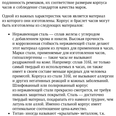
подлинность ремешков, их соответствие размерам корпуса
часов и соблюдение стандартов качества марок.
Одной из важных характеристик часов является материал
из которого они изготовлены. Корпус и браслет часов могут
быть изготовлены из следующих материалов:
Нержавеющая сталь — сплав железа с углеродом
с добавлением хрома и никеля. Высокая прочность
и коррозионная стойкость нержавеющей стали делают
этот материал одним из лучших для применения в часах.
Марки стали, применяемые для изготовления часов,
гипоаллергенны — такие часы не вызывают
раздражений на коже. Например: сплав 316L не только
самый твердый из используемых в часах, он также
имеет в своем составе меньше вредных для человека
примесей. Корпуса из стали 316L не вызывают аллергии
и других негативных реакций и кожных заболеваний.
Шлифованный или полированный корпус
из нержавеющей стали прекрасно смотрится, не требуя
никаких защитных покрытий. Сталь — достаточно
твердый материал, поцарапать его намного труднее, чем
латунь или аллой. Именно стальной корпус имеет
оптимальное соотношение цена-качество.
Титан- иногда называют «крылатым» металлом, т.к.