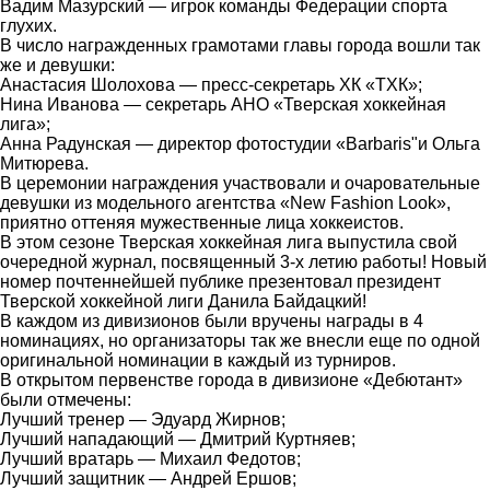
Вадим Мазурский — игрок команды Федерации спорта
глухих.
В число награжденных грамотами главы города вошли так
же и девушки:
Анастасия Шолохова — пресс-секретарь ХК «ТХК»;
Нина Иванова — секретарь АНО «Тверская хоккейная
лига»;
Анна Радунская — директор фотостудии «Barbaris"и Ольга
Митюрева.
В церемонии награждения участвовали и очаровательные
девушки из модельного агентства «New Fashion Look»,
приятно оттеняя мужественные лица хоккеистов.
В этом сезоне Тверская хоккейная лига выпустила свой
очередной журнал, посвященный 3-х летию работы! Новый
номер почтеннейшей публике презентовал президент
Тверской хоккейной лиги Данила Байдацкий!
В каждом из дивизионов были вручены награды в 4
номинациях, но организаторы так же внесли еще по одной
оригинальной номинации в каждый из турниров.
В открытом первенстве города в дивизионе «Дебютант»
были отмечены:
Лучший тренер — Эдуард Жирнов;
Лучший нападающий — Дмитрий Куртняев;
Лучший вратарь — Михаил Федотов;
Лучший защитник — Андрей Ершов;