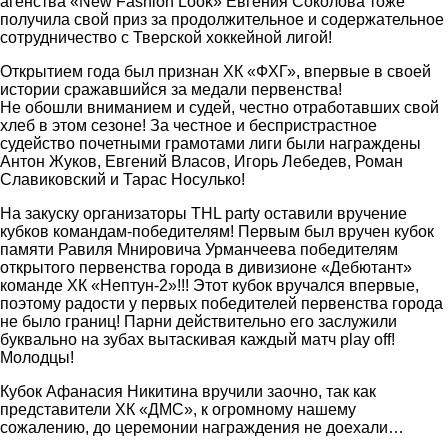
агенства «New Fashion Look» Евгения Соколова тоже
получила свой приз за продолжительное и содержательное
сотрудничество с Тверской хоккейной лигой!
Открытием года был признан ХК «ФХГ», впервые в своей
истории сражавшийся за медали первенства!
Не обошли вниманием и судей, честно отработавших свой
хлеб в этом сезоне! За честное и беспристрастное
судейство почетными грамотами лиги были награждены
Антон Жуков, Евгений Власов, Игорь Лебедев, Роман
Славиковский и Тарас Носулько!
На закуску организаторы THL party оставили вручение
кубков командам-победителям! Первым был вручен кубок
памяти Равиля Мнировича Урманчеева победителям
открытого первенства города в дивизионе «Дебютант»
команде ХК «Нептун-2»!!! Этот кубок вручался впервые,
поэтому радости у первых победителей первенства города
не было границ! Парни действительно его заслужили
буквально на зубах вытаскивая каждый матч play off!
Молодцы!
Кубок Афанасия Никитина вручили заочно, так как
представители ХК «ДМС», к огромному нашему
сожалению, до церемонии награждения не доехали…