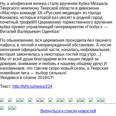
Ну, а апофеозом вечера стало вручение Кубка Михаила
Тверского чемпиону Тверской области в дивизионе
«Мастер» команде ХК «Русские медведи» из города
Конаково, которые второй раз увозят в родной город
почетный трофей!!! Церемонию торжественного вручения
кубка провел управляющий гипермаркетом «Глобус» —
Виталий Валерьевич Оденбах!
По обыкновению, вся церемония проходила без лишнего
пафоса, в теплой и непринужденной обстановке. А после
окончания официальной части, началась неформальная,
которая закончилась у некоторых гостей под утро…)
Мы от всей души благодарим всех наших людей за
доверие, внимание и любовь к нашему общему делу! И
напоминаем, что совсем скоро новый сезон, а Тверская
хоккейная лига — выбор сильных!
Увидимся в сезоне 2016/17!
Текст:
http://tvhl.ru/news/224
Вернуться к списку новостей