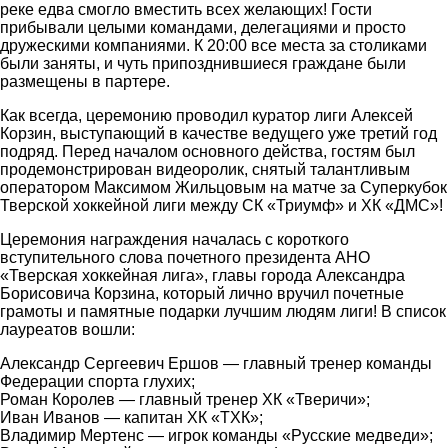
реке едва смогло вместить всех желающих! Гости
прибывали целыми командами, делегациями и просто
дружескими компаниями. К 20:00 все места за столиками
были заняты, и чуть припозднившиеся граждане были
размещены в партере.
Как всегда, церемонию проводил куратор лиги Алексей
Корзин, выступающий в качестве ведущего уже третий год
подряд. Перед началом основного действа, гостям был
продемонстрирован видеоролик, снятый талантливым
оператором Максимом Жильцовым на матче за Суперкубок
Тверской хоккейной лиги между СК «Триумф» и ХК «ДМС»!
Церемония награждения началась с короткого
вступительного слова почетного президента АНО
«Тверская хоккейная лига», главы города Александра
Борисовича Корзина, который лично вручил почетные
грамоты и памятные подарки лучшим людям лиги! В список
лауреатов вошли:
Александр Сергеевич Ершов — главный тренер команды
Федерации спорта глухих;
Роман Королев — главный тренер ХК «Тверичи»;
Иван Иванов — капитан ХК «ТХК»;
Владимир Мертенс — игрок команды «Русские медведи»;