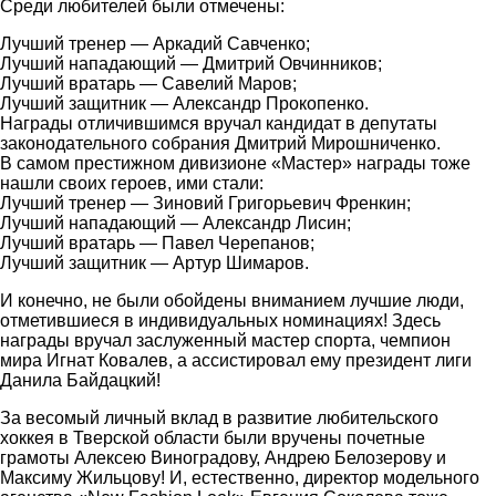
Среди любителей были отмечены:
Лучший тренер — Аркадий Савченко;
Лучший нападающий — Дмитрий Овчинников;
Лучший вратарь — Савелий Маров;
Лучший защитник — Александр Прокопенко.
Награды отличившимся вручал кандидат в депутаты
законодательного собрания Дмитрий Мирошниченко.
В самом престижном дивизионе «Мастер» награды тоже
нашли своих героев, ими стали:
Лучший тренер — Зиновий Григорьевич Френкин;
Лучший нападающий — Александр Лисин;
Лучший вратарь — Павел Черепанов;
Лучший защитник — Артур Шимаров.
И конечно, не были обойдены вниманием лучшие люди,
отметившиеся в индивидуальных номинациях! Здесь
награды вручал заслуженный мастер спорта, чемпион
мира Игнат Ковалев, а ассистировал ему президент лиги
Данила Байдацкий!
За весомый личный вклад в развитие любительского
хоккея в Тверской области были вручены почетные
грамоты Алексею Виноградову, Андрею Белозерову и
Максиму Жильцову! И, естественно, директор модельного