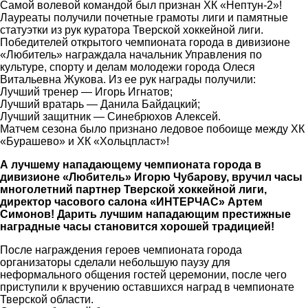
Самой волевой командой был признан ХК «Нептун-2»!
Лауреаты получили почетные грамоты лиги и памятные
статуэтки из рук куратора Тверской хоккейной лиги.
Победителей открытого чемпионата города в дивизионе
«Любитель» награждала начальник Управления по
культуре, спорту и делам молодежи города Олеся
Витальевна Жукова. Из ее рук награды получили:
Лучший тренер — Игорь Игнатов;
Лучший вратарь — Данила Байдацкий;
Лучший защитник — Синебрюхов Алексей.
Матчем сезона было признано ледовое побоище между ХК
«Бурашево» и ХК «Хольцпласт»!
А лучшему нападающему чемпионата города в
дивизионе «Любитель» Игорю Чубарову, вручил часы
многолетний партнер Тверской хоккейной лиги,
директор часового салона «ИНТЕРЧАС» Артем
Симонов! Дарить лучшим нападающим престижные
наградные часы становится хорошей традицией!
После награждения героев чемпионата города
организаторы сделали небольшую паузу для
неформального общения гостей церемонии, после чего
приступили к вручению оставшихся наград в чемпионате
Тверской области.