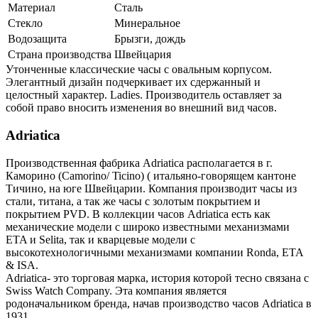
Материал
Сталь
Стекло
Минеральное
Водозащита
Брызги, дождь
Страна производства
Швейцария
Утонченные классические часы с овальным корпусом.
Элегантный дизайн подчеркивает их сдержанный и
целостный характер. Ladies. Производитель оставляет за
собой право вносить изменения во внешний вид часов.
Adriatica
Производственная фабрика Adriatica располагается в г.
Каморино (Camorino/ Ticino) ( итальяно-говорящем кантоне
Тичино, на юге Швейцарии. Компания производит часы из
стали, титана, а так же часы с золотым покрытием и
покрытием PVD. В коллекции часов Adriatica есть как
механические модели с широко известными механизмами
ETA и Selita, так и кварцевые модели с
высокотехнологичными механизмами компании Ronda, ETA
& ISA.
Adriatica- это торговая марка, история которой тесно связана с
Swiss Watch Company. Эта компания является
родоначальником бренда, начав производство часов Adriatica в
1931.