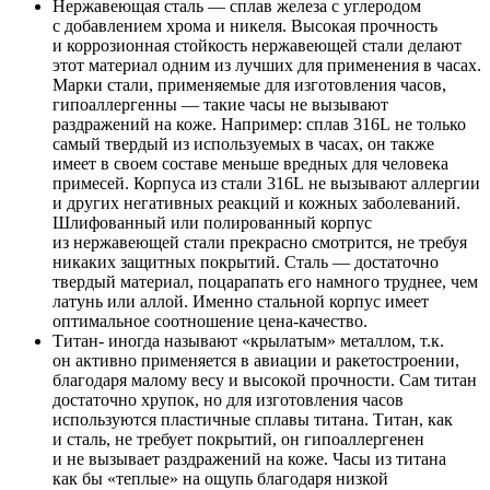
Нержавеющая сталь — сплав железа с углеродом
с добавлением хрома и никеля. Высокая прочность
и коррозионная стойкость нержавеющей стали делают
этот материал одним из лучших для применения в часах.
Марки стали, применяемые для изготовления часов,
гипоаллергенны — такие часы не вызывают
раздражений на коже. Например: сплав 316L не только
самый твердый из используемых в часах, он также
имеет в своем составе меньше вредных для человека
примесей. Корпуса из стали 316L не вызывают аллергии
и других негативных реакций и кожных заболеваний.
Шлифованный или полированный корпус
из нержавеющей стали прекрасно смотрится, не требуя
никаких защитных покрытий. Сталь — достаточно
твердый материал, поцарапать его намного труднее, чем
латунь или аллой. Именно стальной корпус имеет
оптимальное соотношение цена-качество.
Титан- иногда называют «крылатым» металлом, т.к.
он активно применяется в авиации и ракетостроении,
благодаря малому весу и высокой прочности. Сам титан
достаточно хрупок, но для изготовления часов
используются пластичные сплавы титана. Титан, как
и сталь, не требует покрытий, он гипоаллергенен
и не вызывает раздражений на коже. Часы из титана
как бы «теплые» на ощупь благодаря низкой