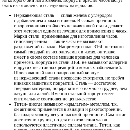
из которого они изготовлены. Корпус и браслет часов могут
быть изготовлены из следующих материалов:
Нержавеющая сталь — сплав железа с углеродом
с добавлением хрома и никеля. Высокая прочность
и коррозионная стойкость нержавеющей стали делают
этот материал одним из лучших для применения в часах.
Марки стали, применяемые для изготовления часов,
гипоаллергенны — такие часы не вызывают
раздражений на коже. Например: сплав 316L не только
самый твердый из используемых в часах, он также
имеет в своем составе меньше вредных для человека
примесей. Корпуса из стали 316L не вызывают аллергии
и других негативных реакций и кожных заболеваний.
Шлифованный или полированный корпус
из нержавеющей стали прекрасно смотрится, не требуя
никаких защитных покрытий. Сталь — достаточно
твердый материал, поцарапать его намного труднее, чем
латунь или аллой. Именно стальной корпус имеет
оптимальное соотношение цена-качество.
Титан- иногда называют «крылатым» металлом, т.к.
он активно применяется в авиации и ракетостроении,
благодаря малому весу и высокой прочности. Сам титан
достаточно хрупок, но для изготовления часов
используются пластичные сплавы титана. Титан, как