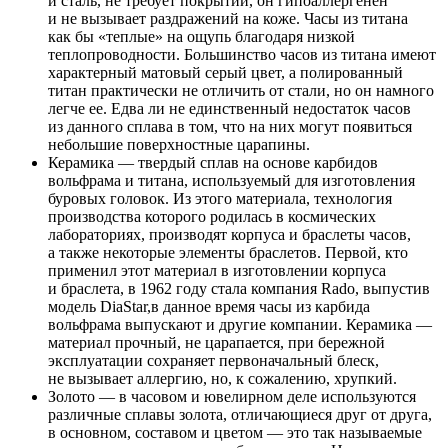
и сталь, не требует покрытий, он гипоаллергенен
и не вызывает раздражений на коже. Часы из титана
как бы «теплые» на ощупь благодаря низкой
теплопроводности. Большинство часов из титана имеют
характерный матовый серый цвет, а полированный
титан практически не отличить от стали, но он намного
легче ее. Едва ли не единственный недостаток часов
из данного сплава в том, что на них могут появиться
небольшие поверхностные царапины.
Керамика — твердый сплав на основе карбидов
вольфрама и титана, используемый для изготовления
буровых головок. Из этого материала, технология
производства которого родилась в космических
лабораториях, производят корпуса и браслеты часов,
а также некоторые элементы браслетов. Первой, кто
применил этот материал в изготовлении корпуса
и браслета, в 1962 году стала компания Rado, выпустив
модель DiaStar,в данное время часы из карбида
вольфрама выпускают и другие компании. Керамика —
материал прочный, не царапается, при бережной
эксплуатации сохраняет первоначальный блеск,
не вызывает аллергию, но, к сожалению, хрупкий.
Золото — в часовом и ювелирном деле используются
различные сплавы золота, отличающиеся друг от друга,
в основном, составом и цветом — это так называемые