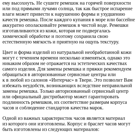
ему высохнуть. Не сушите ремешок на горячей поверхности
или под прямыми лучами солнца, так как быстрое испарение
влаги может привести к нарушению формы и ухудшению
качеств ремешка. После каждого купания в море или бассейне
аккуратно ополаскивайте ремешок в чистой воде. Ремешки
изготавливаются из кожи, которая не подвергалась
химической обработке и поэтому сохранила свою
естественную мягкость и приятную на ощупь текстуру.
Цвет и форма изделий из натуральной необработанной кожи
могут с течением времени несколько изменяться, однако это
никаким образом не отражается на эстетических качествах
самого изделия. Для замены ремешка и пряжки рекомендуем
обращаться в авторизованные сервисные центры или
к в любой из салонов «Интерчас» в Твери. Это позволит Вам
избежать неудобств, возникающих вследствие неправильной
замены ремешка. Только авторизованный сервисный центр
или официальный дистрибьютор может гарантировать
подлинность ремешков, их соответствие размерам корпуса
часов и соблюдение стандартов качества марок.
Одной из важных характеристик часов является материал
из которого они изготовлены. Корпус и браслет часов могут
быть изготовлены из следующих материалов: