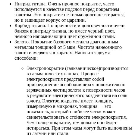
Нитрид титана. Очень прочное покрытие, часто
используется в качестве подслоя перед покрытием
золотом. Это покрытие не только долго не стирается,
но и защищает корпус от царапин.
Карбид титана. По прочности и долговечности очень
близок к нитриду титана, но имеет черный цвет,
немного напоминающий цвет оружейной стали.
Золото. Покрытие базового металла драгоценным
металлом толщиной от 5 мкм. Чистота нанесенного
золота измеряется в каратах. Наносится двумя
способами:
Электропокрытие (гальваническое)производится
в гальванических ваннах. Процесс
электропокрытия представляет собой
присоединение освободившихся положительно
заряженных частиц золота к поверхности часов
в результате электрического воздействия на соль
золота. Электропокрытие имеет толщину,
измеряемую в микронах, толщина — это
показатель, который наиболее четко может
свидетельствовать о стойкости элекропокрытия.
Чем толще покрытие, тем дольше оно будет
истираться. При этом часы могут быть выполнены
из латуни или стали.