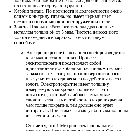
золотом. Это покрытие не только долго не стирается,
но и защищает корпус от царапин.
Карбид титана. По прочности и долговечности очень
близок к нитриду титана, но имеет черный цвет,
немного напоминающий цвет оружейной стали.
Золото. Покрытие базового металла драгоценным
металлом толщиной от 5 мкм. Чистота нанесенного
золота измеряется в каратах. Наносится двумя
способами:
Электропокрытие (гальваническое)производится
в гальванических ваннах. Процесс
электропокрытия представляет собой
присоединение освободившихся положительно
заряженных частиц золота к поверхности часов
в результате электрического воздействия на соль
золота. Электропокрытие имеет толщину,
измеряемую в микронах, толщина — это
показатель, который наиболее четко может
свидетельствовать о стойкости элекропокрытия.
Чем толще покрытие, тем дольше оно будет
истираться. При этом часы могут быть выполнены
из латуни или стали.
Считается, что 1 Микрон электропокрытия
гарантирует 1 год стойкости покрытия. Однако