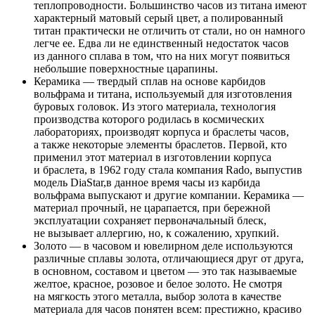
теплопроводности. Большинство часов из титана имеют
характерный матовый серый цвет, а полированный
титан практически не отличить от стали, но он намного
легче ее. Едва ли не единственный недостаток часов
из данного сплава в том, что на них могут появиться
небольшие поверхностные царапины.
Керамика — твердый сплав на основе карбидов
вольфрама и титана, используемый для изготовления
буровых головок. Из этого материала, технология
производства которого родилась в космических
лабораториях, производят корпуса и браслеты часов,
а также некоторые элементы браслетов. Первой, кто
применил этот материал в изготовлении корпуса
и браслета, в 1962 году стала компания Rado, выпустив
модель DiaStar,в данное время часы из карбида
вольфрама выпускают и другие компании. Керамика —
материал прочный, не царапается, при бережной
эксплуатации сохраняет первоначальный блеск,
не вызывает аллергию, но, к сожалению, хрупкий.
Золото — в часовом и ювелирном деле используются
различные сплавы золота, отличающиеся друг от друга,
в основном, составом и цветом — это так называемые
желтое, красное, розовое и белое золото. Не смотря
на мягкость этого металла, выбор золота в качестве
материала для часов понятен всем: престижно, красиво