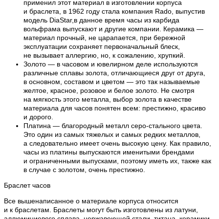
применил этот материал в изготовлении корпуса
и браслета, в 1962 году стала компания Rado, выпустив
модель DiaStar,в данное время часы из карбида
вольфрама выпускают и другие компании. Керамика —
материал прочный, не царапается, при бережной
эксплуатации сохраняет первоначальный блеск,
не вызывает аллергию, но, к сожалению, хрупкий.
Золото — в часовом и ювелирном деле используются
различные сплавы золота, отличающиеся друг от друга,
в основном, составом и цветом — это так называемые
желтое, красное, розовое и белое золото. Не смотря
на мягкость этого металла, выбор золота в качестве
материала для часов понятен всем: престижно, красиво
и дорого.
Платина — благородный металл серо-стального цвета.
Это один из самых тяжелых и самых редких металлов,
а следовательно имеет очень высокую цену. Как правило,
часы из платины выпускаются именитыми брендами
и ограниченными выпусками, поэтому иметь их, также как
в случае с золотом, очень престижно.
Браслет часов
Все вышенаписанное о материале корпуса относится
и к браслетам. Браслеты могут быть изготовлены из латуни,
аллюминиевого сплава, нержавеющей стали, титана, керамики,