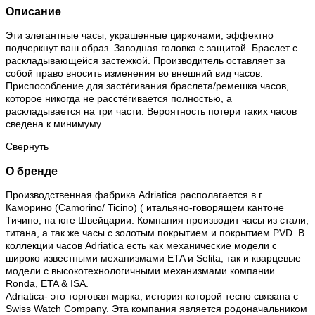
Описание
Эти элегантные часы, украшенные цирконами, эффектно
подчеркнут ваш образ. Заводная головка с защитой. Браслет с
раскладывающейся застежкой. Производитель оставляет за
собой право вносить изменения во внешний вид часов.
Приспособление для застёгивания браслета/ремешка часов,
которое никогда не расстёгивается полностью, а
раскладывается на три части. Вероятность потери таких часов
сведена к минимуму.
Свернуть
О бренде
Производственная фабрика Adriatica располагается в г.
Каморино (Camorino/ Ticino) ( итальяно-говорящем кантоне
Тичино, на юге Швейцарии. Компания производит часы из стали,
титана, а так же часы с золотым покрытием и покрытием PVD. В
коллекции часов Adriatica есть как механические модели с
широко известными механизмами ETA и Selita, так и кварцевые
модели с высокотехнологичными механизмами компании
Ronda, ETA & ISA.
Adriatica- это торговая марка, история которой тесно связана с
Swiss Watch Company. Эта компания является родоначальником