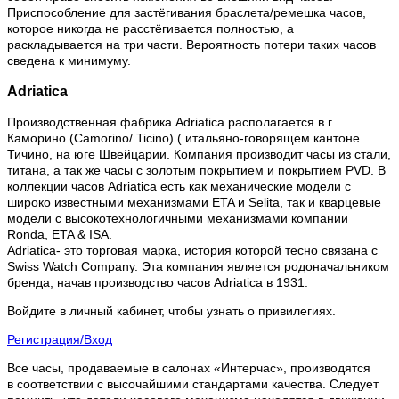
Приспособление для застёгивания браслета/ремешка часов,
которое никогда не расстёгивается полностью, а
раскладывается на три части. Вероятность потери таких часов
сведена к минимуму.
Adriatica
Производственная фабрика Adriatica располагается в г.
Каморино (Camorino/ Ticino) ( итальяно-говорящем кантоне
Тичино, на юге Швейцарии. Компания производит часы из стали,
титана, а так же часы с золотым покрытием и покрытием PVD. В
коллекции часов Adriatica есть как механические модели с
широко известными механизмами ETA и Selita, так и кварцевые
модели с высокотехнологичными механизмами компании
Ronda, ETA & ISA.
Adriatica- это торговая марка, история которой тесно связана с
Swiss Watch Company. Эта компания является родоначальником
бренда, начав производство часов Adriatica в 1931.
Войдите в личный кабинет, чтобы узнать о привилегиях.
Регистрация/Вход
Все часы, продаваемые в салонах «Интерчас», производятся
в соответствии с высочайшими стандартами качества. Следует