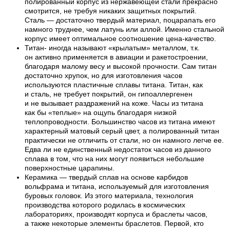
полированный корпус из нержавеющей стали прекрасно
смотрится, не требуя никаких защитных покрытий.
Сталь — достаточно твердый материал, поцарапать его
намного труднее, чем латунь или аллой. Именно стальной
корпус имеет оптимальное соотношение цена-качество.
Титан- иногда называют «крылатым» металлом, т.к.
он активно применяется в авиации и ракетостроении,
благодаря малому весу и высокой прочности. Сам титан
достаточно хрупок, но для изготовления часов
используются пластичные сплавы титана. Титан, как
и сталь, не требует покрытий, он гипоаллергенен
и не вызывает раздражений на коже. Часы из титана
как бы «теплые» на ощупь благодаря низкой
теплопроводности. Большинство часов из титана имеют
характерный матовый серый цвет, а полированный титан
практически не отличить от стали, но он намного легче ее.
Едва ли не единственный недостаток часов из данного
сплава в том, что на них могут появиться небольшие
поверхностные царапины.
Керамика — твердый сплав на основе карбидов
вольфрама и титана, используемый для изготовления
буровых головок. Из этого материала, технология
производства которого родилась в космических
лабораториях, производят корпуса и браслеты часов,
а также некоторые элементы браслетов. Первой, кто