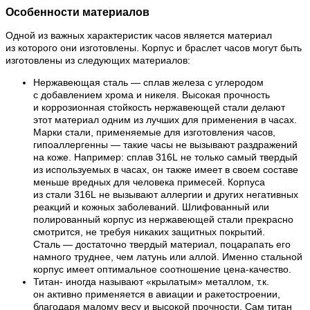
Особенности материалов
Одной из важных характеристик часов является материал
из которого они изготовлены. Корпус и браслет часов могут быть
изготовлены из следующих материалов:
Нержавеющая сталь — сплав железа с углеродом
с добавлением хрома и никеля. Высокая прочность
и коррозионная стойкость нержавеющей стали делают
этот материал одним из лучших для применения в часах.
Марки стали, применяемые для изготовления часов,
гипоаллергенны — такие часы не вызывают раздражений
на коже. Например: сплав 316L не только самый твердый
из используемых в часах, он также имеет в своем составе
меньше вредных для человека примесей. Корпуса
из стали 316L не вызывают аллергии и других негативных
реакций и кожных заболеваний. Шлифованный или
полированный корпус из нержавеющей стали прекрасно
смотрится, не требуя никаких защитных покрытий.
Сталь — достаточно твердый материал, поцарапать его
намного труднее, чем латунь или аллой. Именно стальной
корпус имеет оптимальное соотношение цена-качество.
Титан- иногда называют «крылатым» металлом, т.к.
он активно применяется в авиации и ракетостроении,
благодаря малому весу и высокой прочности. Сам титан