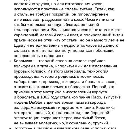
достаточно хрупок, но для изготовления часов
используются пластичные сплавы титана. Титан, как
и сталь, не требует покрытий, он гипоаллергенен
и не вызывает раздражений на коже. Часы из титана
как бы «теплые» на ощупь благодаря низкой
теплопроводности. Большинство часов из титана имеют
характерный матовый серый цвет, а полированный титан
практически не отличить от стали, но он намного легче ее.
Едва ли не единственный недостаток часов из данного
сплава в том, что на них могут появиться небольшие
поверхностные царапины.
Керамика — твердый сплав на основе карбидов
вольфрама и титана, используемый для изготовления
буровых головок. Из этого материала, технология
производства которого родилась в космических
лабораториях, производят корпуса и браслеты часов,
а также некоторые элементы браслетов. Первой, кто
применил этот материал в изготовлении корпуса
и браслета, в 1962 году стала компания Rado, выпустив
модель DiaStar,в данное время часы из карбида
вольфрама выпускают и другие компании. Керамика —
материал прочный, не царапается, при бережной
эксплуатации сохраняет первоначальный блеск,
не вызывает аллергию, но, к сожалению, хрупкий.
Золото — в часовом и ювелирном деле используются