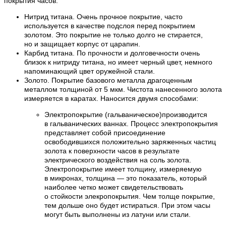
покрытия часов:
Нитрид титана. Очень прочное покрытие, часто
используется в качестве подслоя перед покрытием
золотом. Это покрытие не только долго не стирается,
но и защищает корпус от царапин.
Карбид титана. По прочности и долговечности очень
близок к нитриду титана, но имеет черный цвет, немного
напоминающий цвет оружейной стали.
Золото. Покрытие базового металла драгоценным
металлом толщиной от 5 мкм. Чистота нанесенного золота
измеряется в каратах. Наносится двумя способами:
Электропокрытие (гальваническое)производится
в гальванических ваннах. Процесс электропокрытия
представляет собой присоединение
освободившихся положительно заряженных частиц
золота к поверхности часов в результате
электрического воздействия на соль золота.
Электропокрытие имеет толщину, измеряемую
в микронах, толщина — это показатель, который
наиболее четко может свидетельствовать
о стойкости элекропокрытия. Чем толще покрытие,
тем дольше оно будет истираться. При этом часы
могут быть выполнены из латуни или стали.