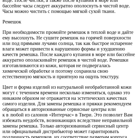
воде. После чистки, а также после купания в море или
бассейне часы следует аккуратно ополоснуть в чистой воде.
Часы можно чистить с помощью мягкой сухой ткани.
Ремешок
При необходимости промойте ремешок в теплой воде и дайте
ему высохнуть. Не сушите ремешок на горячей поверхности
или под прямыми лучами солнца, так как быстрое испарение
влаги может привести к нарушению формы и ухудшению
качеств ремешка. После каждого купания в море или бассейне
аккуратно ополаскивайте ремешок в чистой воде. Ремешки
изготавливаются из кожи, которая не подвергалась
химической обработке и поэтому сохранила свою
естественную мягкость и приятную на ощупь текстуру.
Цвет и форма изделий из натуральной необработанной кожи
могут с течением времени несколько изменяться, однако это
никаким образом не отражается на эстетических качествах
самого изделия. Для замены ремешка и пряжки рекомендуем
обращаться в авторизованные сервисные центры или
к в любой из салонов «Интерчас» в Твери. Это позволит Вам
избежать неудобств, возникающих вследствие неправильной
замены ремешка. Только авторизованный сервисный центр
или официальный дистрибьютор может гарантировать
подлинность ремешков, их соответствие размерам корпуса