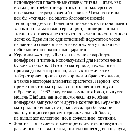
используются пластичные сплавы титана. Титан, как
и сталь, не требует покрытий, он гипоаллергенен
и не вызывает раздражений на коже. Часы из титана
как бы «теплые» на ощупь благодаря низкой
теплопроводности. Большинство часов из титана имеют
характерный матовый серый цвет, а полированный
титан практически не отличить от стали, но он намного
легче ее. Едва ли не единственный недостаток часов
из данного сплава в том, что на них могут появиться
небольшие поверхностные царапины.
Керамика — твердый сплав на основе карбидов
вольфрама и титана, используемый для изготовления
буровых головок. Из этого материала, технология
производства которого родилась в космических
лабораториях, производят корпуса и браслеты часов,
а также некоторые элементы браслетов. Первой, кто
применил этот материал в изготовлении корпуса
и браслета, в 1962 году стала компания Rado, выпустив
модель DiaStar,в данное время часы из карбида
вольфрама выпускают и другие компании. Керамика —
материал прочный, не царапается, при бережной
эксплуатации сохраняет первоначальный блеск,
не вызывает аллергию, но, к сожалению, хрупкий.
Золото — в часовом и ювелирном деле используются
различные сплавы золота, отличающиеся друг от друга,