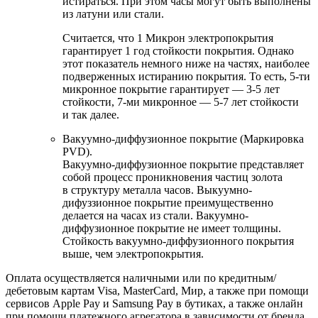
истираться. При этом часы могут быть выполнены
из латуни или стали.
Считается, что 1 Микрон электропокрытия
гарантирует 1 год стойкости покрытия. Однако
этот показатель немного ниже на частях, наиболее
подверженных истиранию покрытия. То есть, 5-ти
микронное покрытие гарантирует — 3-5 лет
стойкости, 7-ми микронное — 5-7 лет стойкости
и так далее.
Вакуумно-диффузионное покрытие (Маркировка
PVD).
Вакуумно-диффузионное покрытие представляет
собой процесс проникновения частиц золота
в структуру металла часов. Выкуумно-
дифуззионное покрытие преимущественно
делается на часах из стали. Вакуумно-
диффузионное покрытие не имеет толщины.
Стойкость вакуумно-диффузионного покрытия
выше, чем электропокрытия.
Оплата осуществляется наличными или по кредитным/
дебетовым картам Visa, MasterCard, Мир, а также при помощи
сервисов Apple Pay и Samsung Pay в бутиках, а также онлайн
при помощи платежного агрегатора в зависимости от бренда.