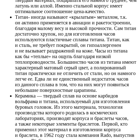
твердый материал, поцарапать его намного труднее, чем
латунь или аллой. Именно стальной корпус имеет
оптимальное соотношение цена-качество.
Титан- иногда называют «крылатым» металлом, т.к.
он активно применяется в авиации и ракетостроении,
благодаря малому весу и высокой прочности. Сам титан
достаточно хрупок, но для изготовления часов
используются пластичные сплавы титана. Титан, как
и сталь, не требует покрытий, он гипоаллергенен
и не вызывает раздражений на коже. Часы из титана
как бы «теплые» на ощупь благодаря низкой
теплопроводности. Большинство часов из титана имеют
характерный матовый серый цвет, а полированный
титан практически не отличить от стали, но он намного
легче ее. Едва ли не единственный недостаток часов
из данного сплава в том, что на них могут появиться
небольшие поверхностные царапины.
Керамика — твердый сплав на основе карбидов
вольфрама и титана, используемый для изготовления
буровых головок. Из этого материала, технология
производства которого родилась в космических
лабораториях, производят корпуса и браслеты часов,
а также некоторые элементы браслетов. Первой, кто
применил этот материал в изготовлении корпуса
и браслета, в 1962 году стала компания Rado, выпустив