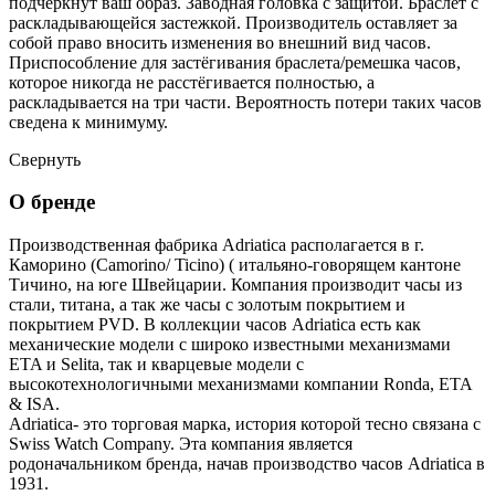
подчеркнут ваш образ. Заводная головка с защитой. Браслет с
раскладывающейся застежкой. Производитель оставляет за
собой право вносить изменения во внешний вид часов.
Приспособление для застёгивания браслета/ремешка часов,
которое никогда не расстёгивается полностью, а
раскладывается на три части. Вероятность потери таких часов
сведена к минимуму.
Свернуть
О бренде
Производственная фабрика Adriatica располагается в г.
Каморино (Camorino/ Ticino) ( итальяно-говорящем кантоне
Тичино, на юге Швейцарии. Компания производит часы из
стали, титана, а так же часы с золотым покрытием и
покрытием PVD. В коллекции часов Adriatica есть как
механические модели с широко известными механизмами
ETA и Selita, так и кварцевые модели с
высокотехнологичными механизмами компании Ronda, ETA
& ISA.
Adriatica- это торговая марка, история которой тесно связана с
Swiss Watch Company. Эта компания является
родоначальником бренда, начав производство часов Adriatica в
1931.