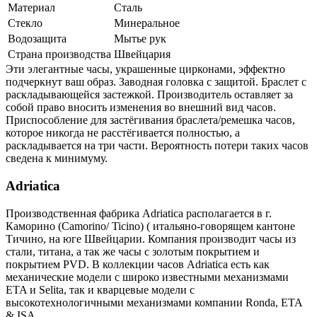
Материал
Сталь
Стекло
Минеральное
Водозащита
Мытье рук
Страна производства
Швейцария
Эти элегантные часы, украшенные цирконами, эффектно
подчеркнут ваш образ. Заводная головка с защитой. Браслет с
раскладывающейся застежкой. Производитель оставляет за
собой право вносить изменения во внешний вид часов.
Приспособление для застёгивания браслета/ремешка часов,
которое никогда не расстёгивается полностью, а
раскладывается на три части. Вероятность потери таких часов
сведена к минимуму.
Adriatica
Производственная фабрика Adriatica располагается в г.
Каморино (Camorino/ Ticino) ( итальяно-говорящем кантоне
Тичино, на юге Швейцарии. Компания производит часы из
стали, титана, а так же часы с золотым покрытием и
покрытием PVD. В коллекции часов Adriatica есть как
механические модели с широко известными механизмами
ETA и Selita, так и кварцевые модели с
высокотехнологичными механизмами компании Ronda, ETA
& ISA.