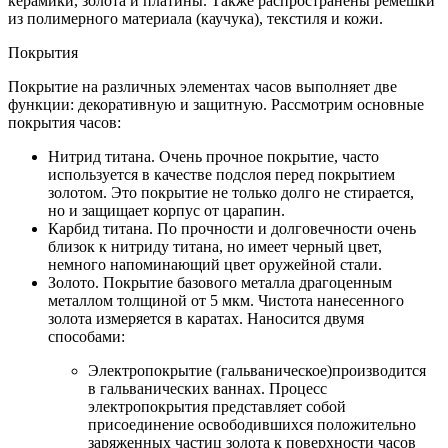
керамики, золота и платины. Также распространены ремешки
из полимерного материала (каучука), текстиля и кожи.
Покрытия
Покрытие на различных элементах часов выполняет две
функции: декоративную и защитную. Рассмотрим основные
покрытия часов:
Нитрид титана. Очень прочное покрытие, часто
используется в качестве подслоя перед покрытием
золотом. Это покрытие не только долго не стирается,
но и защищает корпус от царапин.
Карбид титана. По прочности и долговечности очень
близок к нитриду титана, но имеет черный цвет,
немного напоминающий цвет оружейной стали.
Золото. Покрытие базового металла драгоценным
металлом толщиной от 5 мкм. Чистота нанесенного
золота измеряется в каратах. Наносится двумя
способами:
Электропокрытие (гальваническое)производится
в гальванических ваннах. Процесс
электропокрытия представляет собой
присоединение освободившихся положительно
заряженных частиц золота к поверхности часов