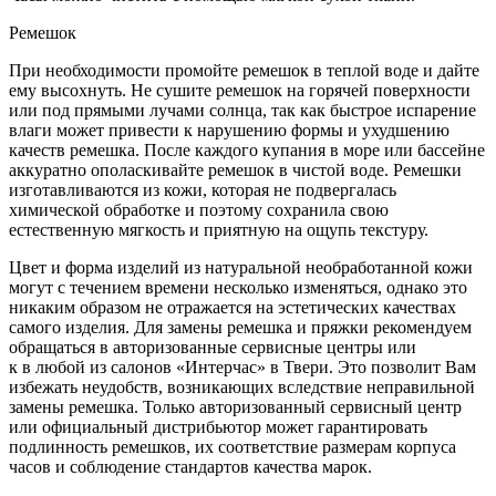
Ремешок
При необходимости промойте ремешок в теплой воде и дайте
ему высохнуть. Не сушите ремешок на горячей поверхности
или под прямыми лучами солнца, так как быстрое испарение
влаги может привести к нарушению формы и ухудшению
качеств ремешка. После каждого купания в море или бассейне
аккуратно ополаскивайте ремешок в чистой воде. Ремешки
изготавливаются из кожи, которая не подвергалась
химической обработке и поэтому сохранила свою
естественную мягкость и приятную на ощупь текстуру.
Цвет и форма изделий из натуральной необработанной кожи
могут с течением времени несколько изменяться, однако это
никаким образом не отражается на эстетических качествах
самого изделия. Для замены ремешка и пряжки рекомендуем
обращаться в авторизованные сервисные центры или
к в любой из салонов «Интерчас» в Твери. Это позволит Вам
избежать неудобств, возникающих вследствие неправильной
замены ремешка. Только авторизованный сервисный центр
или официальный дистрибьютор может гарантировать
подлинность ремешков, их соответствие размерам корпуса
часов и соблюдение стандартов качества марок.