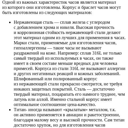
Одной из важных характеристик часов является материал
из которого они изготовлены. Корпус и браслет часов могут
быть изготовлены из следующих материалов:
Нержавеющая сталь — сплав железа с углеродом
с добавлением хрома и никеля. Высокая прочность
и коррозионная стойкость нержавеющей стали делают
этот материал одним из лучших для применения в часах.
Марки стали, применяемые для изготовления часов,
гипоаллергенны — такие часы не вызывают
раздражений на коже. Например: сплав 316L не только
самый твердый из используемых в часах, он также
имеет в своем составе меньше вредных для человека
примесей. Корпуса из стали 316L не вызывают аллергии
и других негативных реакций и кожных заболеваний.
Шлифованный или полированный корпус
из нержавеющей стали прекрасно смотрится, не требуя
никаких защитных покрытий. Сталь — достаточно
твердый материал, поцарапать его намного труднее, чем
латунь или аллой. Именно стальной корпус имеет
оптимальное соотношение цена-качество.
Титан- иногда называют «крылатым» металлом, т.к.
он активно применяется в авиации и ракетостроении,
благодаря малому весу и высокой прочности. Сам титан
достаточно хрупок, но для изготовления часов