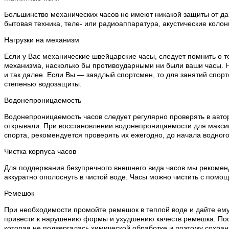
Большинство механических часов не имеют никакой защиты от дан
бытовая техника, теле- или радиоаппаратура, акустические колон
Нагрузки на механизм
Если у Вас механические швейцарские часы, следует помнить о т
механизма, насколько бы противоударными ни были ваши часы. Н
и так далее. Если Вы — заядлый спортсмен, то для занятий спо
степенью водозащиты.
Водонепроницаемость
Водонепроницаемость часов следует регулярно проверять в автор
открывали. При восстановлении водонепроницаемости для макси
спорта, рекомендуется проверять их ежегодно, до начала водного
Чистка корпуса часов
Для поддержания безупречного внешнего вида часов мы рекоменду
аккуратно ополоснуть в чистой воде. Часы можно чистить с помощ
Ремешок
При необходимости промойте ремешок в теплой воде и дайте ему
привести к нарушению формы и ухудшению качеств ремешка. Посл
которая не подвергалась химической обработке и поэтому сохран