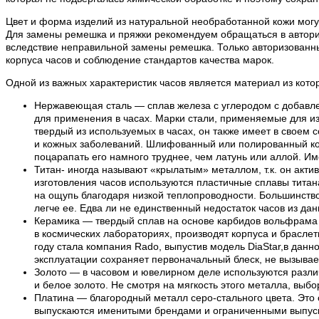
Цвет и форма изделий из натуральной необработанной кожи могут
Для замены ремешка и пряжки рекомендуем обращаться в авториз
вследствие неправильной замены ремешка. Только авторизованн
корпуса часов и соблюдение стандартов качества марок.
Одной из важных характеристик часов является материал из кото
Нержавеющая сталь — сплав железа с углеродом с добавле
для применения в часах. Марки стали, применяемые для из
твердый из используемых в часах, он также имеет в своем 
и кожных заболеваний. Шлифованный или полированный кор
поцарапать его намного труднее, чем латунь или аллой. И
Титан- иногда называют «крылатым» металлом, т.к. он акти
изготовления часов используются пластичные сплавы титана.
на ощупь благодаря низкой теплопроводности. Большинство 
легче ее. Едва ли не единственный недостаток часов из да
Керамика — твердый сплав на основе карбидов вольфрама и
в космических лабораториях, производят корпуса и браслет
году стала компания Rado, выпустив модель DiaStar,в дан
эксплуатации сохраняет первоначальный блеск, не вызывает
Золото — в часовом и ювелирном деле используются различ
и белое золото. Не смотря на мягкость этого металла, выбо
Платина — благородный металл серо-стального цвета. Это 
выпускаются именитыми брендами и ограниченными выпускам