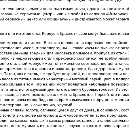
 с течением времени несколько изменяться, однако это никаким об
ованные сервисные центры или к в любой из салонов «Интерчас» 
ый сервисный центр или официальный дистрибьютор может гаранти
рого они изготовлены. Корпус и браслет часов могут быть изготов
нием хрома и никеля. Высокая прочность и коррозионная стойкос
готовления часов, гипоаллергенны — такие часы не вызывают раз
составе меньше вредных для человека примесей. Корпуса из стали
пус из нержавеющей стали прекрасно смотрится, не требуя никак
менно стальной корпус имеет оптимальное соотношение цена-качес
вно применяется в авиации и ракетостроении, благодаря малому ве
 Титан, как и сталь, не требует покрытий, он гипоаллергенен и н
часов из титана имеют характерный матовый серый цвет, а полиров
нного сплава в том, что на них могут появиться небольшие поверхн
 титана, используемый для изготовления буровых головок. Из этог
ы часов, а также некоторые элементы браслетов. Первой, кто приме
ное время часы из карбида вольфрама выпускают и другие компани
 аллергию, но, к сожалению, хрупкий.
ные сплавы золота, отличающиеся друг от друга, в основном, сост
р золота в качестве материала для часов понятен всем: престижно,
один из самых тяжелых и самых редких металлов, а следовательно 
и, поэтому иметь их, также как в случае с золотом, очень прести