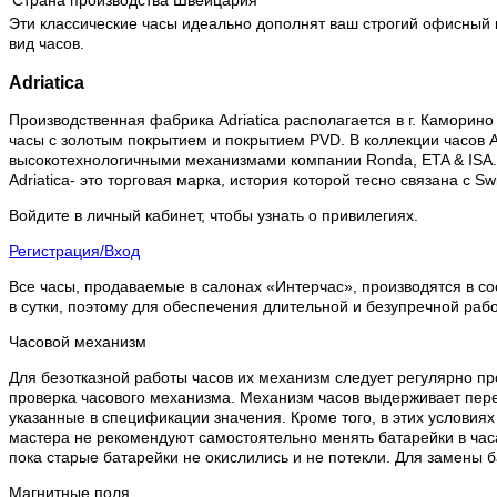
Страна производства
Швейцария
Эти классические часы идеально дополнят ваш строгий офисный 
вид часов.
Adriatica
Производственная фабрика Adriatica располагается в г. Каморино 
часы с золотым покрытием и покрытием PVD. В коллекции часов Ad
высокотехнологичными механизмами компании Ronda, ETA & ISA.
Adriatica- это торговая марка, история которой тесно связана с 
Войдите в личный кабинет, чтобы узнать о привилегиях.
Регистрация/Вход
Все часы, продаваемые в салонах «Интерчас», производятся в со
в сутки, поэтому для обеспечения длительной и безупречной раб
Часовой механизм
Для безотказной работы часов их механизм следует регулярно пр
проверка часового механизма. Механизм часов выдерживает пере
указанные в спецификации значения. Кроме того, в этих условия
мастера не рекомендуют самостоятельно менять батарейки в часа
пока старые батарейки не окислились и не потекли. Для замены 
Магнитные поля