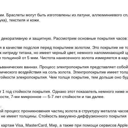
м. Браслеты могут быть изготовлены из латуни, аллюминиевого сп
а), текстиля и кожи.
 декоративную и защитную. Рассмотрим основные покрытия часов:
я в качестве подслоя перед покрытием золотом. Это покрытие не то
 к нитриду титана, но имеет черный цвет, немного напоминающий ц
толщиной от 5 мкм. Чистота нанесенного золота измеряется в кар
льванических ваннах. Процесс электропокрытия представляет соб
ктрического воздействия на соль золота. Электропокрытие имеет то
тойкости элекропокрытия. Чем толще покрытие, тем дольше оно буд
т 1 год стойкости покрытия. Однако этот показатель немного ниже 
ости, 7-ми микронное — 5-7 лет стойкости и так далее.
.
й процесс проникновения частиц золота в структуру металла час
 не имеет толщины. Стойкость вакуумно-диффузионного покрытия 
артам Visa, MasterCard, Мир, а также при помощи сервисов Apple