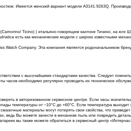
костюм. Имеется женский вариант модели A3141.9263Q. Производи
(Camorino/ Ticino) ( итальяно-говорящем кантоне Тичино, на юге Ш
riatica есть как механические модели с широко известными механи
Swiss Watch Company. Эта компания является родоначальником бренда
ответствии с высочайшими стандартами качества. Следует помнить
оты часов необходимо регулярно проводить их техническое обслуж
оверять в авторизованном сервисном центре. Если часы значитель
пады температуры от −10°C до +60°C. Если температура выходит з
х смазочные материалы могут потерять свои свойства, что приведе
х, ведь Вы можете занести в механизм пыль или повредить деталь
батареек вы также можете обратиться в сервисный центр «Интерчас