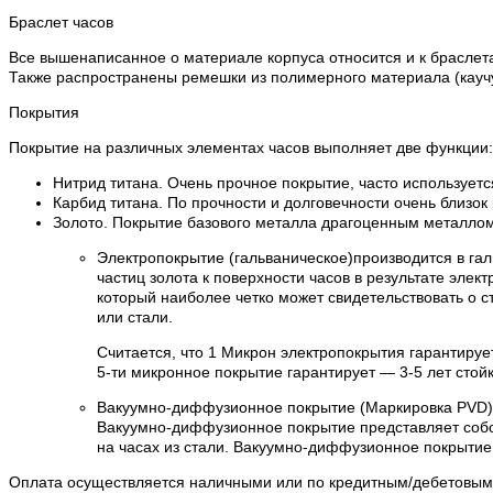
Браслет часов
Все вышенаписанное о материале корпуса относится и к браслета
Также распространены ремешки из полимерного материала (каучук
Покрытия
Покрытие на различных элементах часов выполняет две функции:
Нитрид титана. Очень прочное покрытие, часто используетс
Карбид титана. По прочности и долговечности очень близок
Золото. Покрытие базового металла драгоценным металлом 
Электропокрытие (гальваническое)производится в га
частиц золота к поверхности часов в результате эле
который наиболее четко может свидетельствовать о с
или стали.
Считается, что 1 Микрон электропокрытия гарантируе
5-ти микронное покрытие гарантирует — 3-5 лет стойк
Вакуумно-диффузионное покрытие (Маркировка PVD)
Вакуумно-диффузионное покрытие представляет собо
на часах из стали. Вакуумно-диффузионное покрытие
Оплата осуществляется наличными или по кредитным/дебетовым к