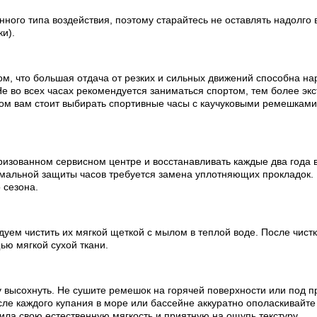
ного типа воздействия, поэтому старайтесь не оставлять надолго 
ки).
ом, что большая отдача от резких и сильных движений способна на
е во всех часах рекомендуется заниматься спортом, тем более эк
ртом вам стоит выбирать спортивные часы с каучуковыми ремешкам
изованном сервисном центре и восстанавливать каждые два года в
мальной защиты часов требуется замена уплотняющих прокладок.
 сезона.
ем чистить их мягкой щеткой с мылом в теплой воде. После чистки
ью мягкой сухой ткани.
 высохнуть. Не сушите ремешок на горячей поверхности или под п
е каждого купания в море или бассейне аккуратно ополаскивайте 
ила свою естественную мягкость и приятную на ощупь текстуру.