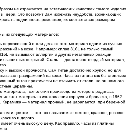
разом не отражается на эстетических качествах самого изделия.
в Твери. Это позволит Вам избежать неудобств, возникающих
ровать подлинность ремешков, их соответствие размерам
лены из следующих материалов:
ть нержавеющей стали делают этот материал одним из лучших
дражений на коже. Например: сплав 316L не только самый
 316L не вызывают аллергии и других негативных реакций
их защитных покрытий. Сталь — достаточно твердый материал,
тво.
су и высокой прочности. Сам титан достаточно хрупок, но для
е вызывает раздражений на коже. Часы из титана как бы «теплые»
анный титан практически не отличить от стали, но он намного
остные царапины.
о материала, технология производства которого родилась
нил этот материал в изготовлении корпуса и браслета, в 1962
и. Керамика — материал прочный, не царапается, при бережной
авом и цветом — это так называемые желтое, красное, розовое
 красиво и дорого.
имеет очень высокую цену. Как правило, часы из платины
жно.