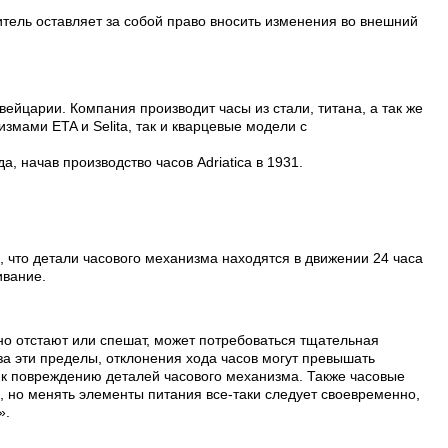
тель оставляет за собой право вносить изменения во внешний
вейцарии. Компания производит часы из стали, титана, а так же
змами ETA и Selita, так и кварцевые модели с
, начав производство часов Adriatica в 1931.
, что детали часового механизма находятся в движении 24 часа
ивание.
но отстают или спешат, может потребоваться тщательная
а эти пределы, отклонения хода часов могут превышать
т к повреждению деталей часового механизма. Также часовые
, но менять элементы питания все-таки следует своевременно,
».