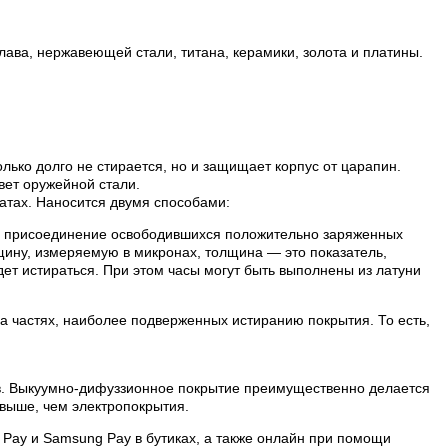
лава, нержавеющей стали, титана, керамики, золота и платины.
лько долго не стирается, но и защищает корпус от царапин.
вет оружейной стали.
атах. Наносится двумя способами:
ой присоединение освободившихся положительно заряженных
лщину, измеряемую в микронах, толщина — это показатель,
ет истираться. При этом часы могут быть выполнены из латуни
на частях, наиболее подверженных истиранию покрытия. То есть,
ов. Выкуумно-дифуззионное покрытие преимущественно делается
выше, чем электропокрытия.
 Pay и Samsung Pay в бутиках, а также онлайн при помощи