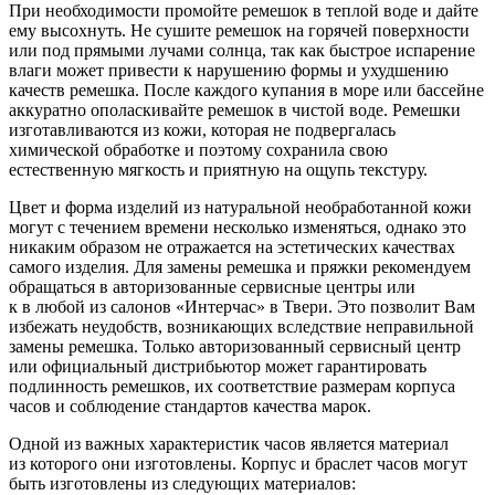
При необходимости промойте ремешок в теплой воде и дайте
ему высохнуть. Не сушите ремешок на горячей поверхности
или под прямыми лучами солнца, так как быстрое испарение
влаги может привести к нарушению формы и ухудшению
качеств ремешка. После каждого купания в море или бассейне
аккуратно ополаскивайте ремешок в чистой воде. Ремешки
изготавливаются из кожи, которая не подвергалась
химической обработке и поэтому сохранила свою
естественную мягкость и приятную на ощупь текстуру.
Цвет и форма изделий из натуральной необработанной кожи
могут с течением времени несколько изменяться, однако это
никаким образом не отражается на эстетических качествах
самого изделия. Для замены ремешка и пряжки рекомендуем
обращаться в авторизованные сервисные центры или
к в любой из салонов «Интерчас» в Твери. Это позволит Вам
избежать неудобств, возникающих вследствие неправильной
замены ремешка. Только авторизованный сервисный центр
или официальный дистрибьютор может гарантировать
подлинность ремешков, их соответствие размерам корпуса
часов и соблюдение стандартов качества марок.
Одной из важных характеристик часов является материал
из которого они изготовлены. Корпус и браслет часов могут
быть изготовлены из следующих материалов: