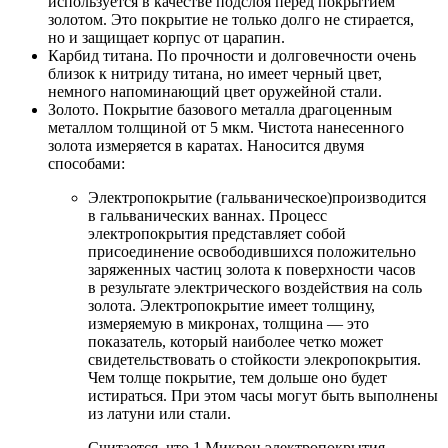
используется в качестве подслоя перед покрытием
золотом. Это покрытие не только долго не стирается,
но и защищает корпус от царапин.
Карбид титана. По прочности и долговечности очень
близок к нитриду титана, но имеет черный цвет,
немного напоминающий цвет оружейной стали.
Золото. Покрытие базового металла драгоценным
металлом толщиной от 5 мкм. Чистота нанесенного
золота измеряется в каратах. Наносится двумя
способами:
Электропокрытие (гальваническое)производится
в гальванических ваннах. Процесс
электропокрытия представляет собой
присоединение освободившихся положительно
заряженных частиц золота к поверхности часов
в результате электрического воздействия на соль
золота. Электропокрытие имеет толщину,
измеряемую в микронах, толщина — это
показатель, который наиболее четко может
свидетельствовать о стойкости элекропокрытия.
Чем толще покрытие, тем дольше оно будет
истираться. При этом часы могут быть выполнены
из латуни или стали.
Считается, что 1 Микрон электропокрытия