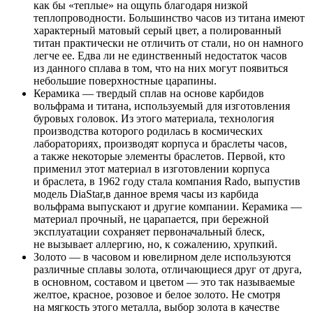
как бы «теплые» на ощупь благодаря низкой
теплопроводности. Большинство часов из титана имеют
характерный матовый серый цвет, а полированный
титан практически не отличить от стали, но он намного
легче ее. Едва ли не единственный недостаток часов
из данного сплава в том, что на них могут появиться
небольшие поверхностные царапины.
Керамика — твердый сплав на основе карбидов
вольфрама и титана, используемый для изготовления
буровых головок. Из этого материала, технология
производства которого родилась в космических
лабораториях, производят корпуса и браслеты часов,
а также некоторые элементы браслетов. Первой, кто
применил этот материал в изготовлении корпуса
и браслета, в 1962 году стала компания Rado, выпустив
модель DiaStar,в данное время часы из карбида
вольфрама выпускают и другие компании. Керамика —
материал прочный, не царапается, при бережной
эксплуатации сохраняет первоначальный блеск,
не вызывает аллергию, но, к сожалению, хрупкий.
Золото — в часовом и ювелирном деле используются
различные сплавы золота, отличающиеся друг от друга,
в основном, составом и цветом — это так называемые
желтое, красное, розовое и белое золото. Не смотря
на мягкость этого металла, выбор золота в качестве