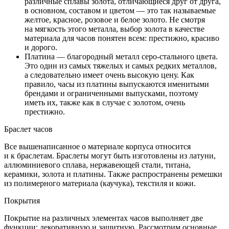
различные сплавы золота, отличающиеся друг от друга,
в основном, составом и цветом — это так называемые
желтое, красное, розовое и белое золото. Не смотря
на мягкость этого металла, выбор золота в качестве
материала для часов понятен всем: престижно, красиво
и дорого.
Платина — благородный металл серо-стального цвета.
Это один из самых тяжелых и самых редких металлов,
а следовательно имеет очень высокую цену. Как
правило, часы из платины выпускаются именитыми
брендами и ограниченными выпусками, поэтому
иметь их, также как в случае с золотом, очень
престижно.
Браслет часов
Все вышенаписанное о материале корпуса относится
и к браслетам. Браслеты могут быть изготовлены из латуни,
аллюминиевого сплава, нержавеющей стали, титана,
керамики, золота и платины. Также распространены ремешки
из полимерного материала (каучука), текстиля и кожи.
Покрытия
Покрытие на различных элементах часов выполняет две
функции: декоративную и защитную. Рассмотрим основные