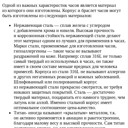
Одной из важных характеристик часов является материал
из которого они изготовлены. Корпус и браслет часов могут
быть изготовлены из следующих материалов:
Нержавеющая сталь — сплав железа с углеродом
с добавлением хрома и никеля. Высокая прочность
и коррозионная стойкость нержавеющей стали делают
этот материал одним из лучших для применения в часах.
Марки стали, применяемые для изготовления часов,
гипоаллергенны — такие часы не вызывают
раздражений на коже. Например: сплав 316L не только
самый твердый из используемых в часах, он также
имеет в своем составе меньше вредных для человека
примесей. Корпуса из стали 316L не вызывают аллергии
и других негативных реакций и кожных заболеваний.
Шлифованный или полированный корпус
из нержавеющей стали прекрасно смотрится, не требуя
никаких защитных покрытий. Сталь — достаточно
твердый материал, поцарапать его намного труднее, чем
латунь или аллой. Именно стальной корпус имеет
оптимальное соотношение цена-качество.
Титан- иногда называют «крылатым» металлом, т.к.
он активно применяется в авиации и ракетостроении,
благодаря малому весу и высокой прочности. Сам титан