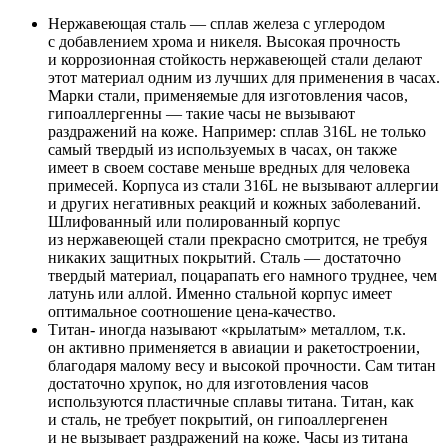
Нержавеющая сталь — сплав железа с углеродом
с добавлением хрома и никеля. Высокая прочность
и коррозионная стойкость нержавеющей стали делают
этот материал одним из лучших для применения в часах.
Марки стали, применяемые для изготовления часов,
гипоаллергенны — такие часы не вызывают
раздражений на коже. Например: сплав 316L не только
самый твердый из используемых в часах, он также
имеет в своем составе меньше вредных для человека
примесей. Корпуса из стали 316L не вызывают аллергии
и других негативных реакций и кожных заболеваний.
Шлифованный или полированный корпус
из нержавеющей стали прекрасно смотрится, не требуя
никаких защитных покрытий. Сталь — достаточно
твердый материал, поцарапать его намного труднее, чем
латунь или аллой. Именно стальной корпус имеет
оптимальное соотношение цена-качество.
Титан- иногда называют «крылатым» металлом, т.к.
он активно применяется в авиации и ракетостроении,
благодаря малому весу и высокой прочности. Сам титан
достаточно хрупок, но для изготовления часов
используются пластичные сплавы титана. Титан, как
и сталь, не требует покрытий, он гипоаллергенен
и не вызывает раздражений на коже. Часы из титана