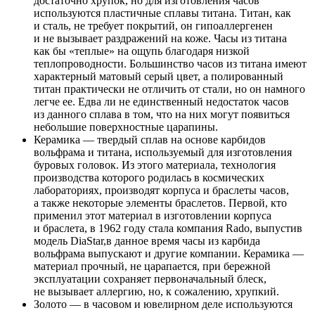
достаточно хрупок, но для изготовления часов
используются пластичные сплавы титана. Титан, как
и сталь, не требует покрытий, он гипоаллергенен
и не вызывает раздражений на коже. Часы из титана
как бы «теплые» на ощупь благодаря низкой
теплопроводности. Большинство часов из титана имеют
характерный матовый серый цвет, а полированный
титан практически не отличить от стали, но он намного
легче ее. Едва ли не единственный недостаток часов
из данного сплава в том, что на них могут появиться
небольшие поверхностные царапины.
Керамика — твердый сплав на основе карбидов
вольфрама и титана, используемый для изготовления
буровых головок. Из этого материала, технология
производства которого родилась в космических
лабораториях, производят корпуса и браслеты часов,
а также некоторые элементы браслетов. Первой, кто
применил этот материал в изготовлении корпуса
и браслета, в 1962 году стала компания Rado, выпустив
модель DiaStar,в данное время часы из карбида
вольфрама выпускают и другие компании. Керамика —
материал прочный, не царапается, при бережной
эксплуатации сохраняет первоначальный блеск,
не вызывает аллергию, но, к сожалению, хрупкий.
Золото — в часовом и ювелирном деле используются