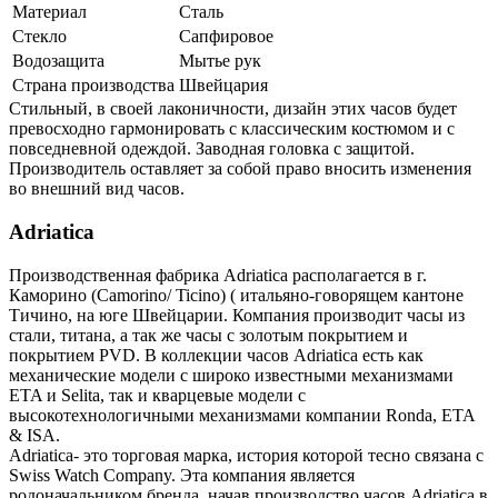
Материал
Сталь
Стекло
Сапфировое
Водозащита
Мытье рук
Страна производства
Швейцария
Стильный, в своей лаконичности, дизайн этих часов будет
превосходно гармонировать с классическим костюмом и с
повседневной одеждой. Заводная головка с защитой.
Производитель оставляет за собой право вносить изменения
во внешний вид часов.
Adriatica
Производственная фабрика Adriatica располагается в г.
Каморино (Camorino/ Ticino) ( итальяно-говорящем кантоне
Тичино, на юге Швейцарии. Компания производит часы из
стали, титана, а так же часы с золотым покрытием и
покрытием PVD. В коллекции часов Adriatica есть как
механические модели с широко известными механизмами
ETA и Selita, так и кварцевые модели с
высокотехнологичными механизмами компании Ronda, ETA
& ISA.
Adriatica- это торговая марка, история которой тесно связана с
Swiss Watch Company. Эта компания является
родоначальником бренда, начав производство часов Adriatica в