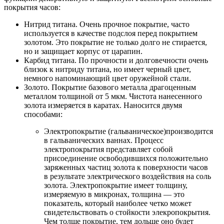
покрытия часов:
Нитрид титана. Очень прочное покрытие, часто
используется в качестве подслоя перед покрытием
золотом. Это покрытие не только долго не стирается,
но и защищает корпус от царапин.
Карбид титана. По прочности и долговечности очень
близок к нитриду титана, но имеет черный цвет,
немного напоминающий цвет оружейной стали.
Золото. Покрытие базового металла драгоценным
металлом толщиной от 5 мкм. Чистота нанесенного
золота измеряется в каратах. Наносится двумя
способами:
Электропокрытие (гальваническое)производится
в гальванических ваннах. Процесс
электропокрытия представляет собой
присоединение освободившихся положительно
заряженных частиц золота к поверхности часов
в результате электрического воздействия на соль
золота. Электропокрытие имеет толщину,
измеряемую в микронах, толщина — это
показатель, который наиболее четко может
свидетельствовать о стойкости элекропокрытия.
Чем толще покрытие, тем дольше оно будет