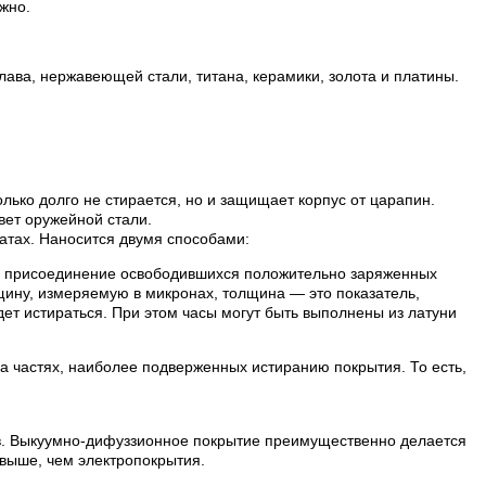
жно.
лава, нержавеющей стали, титана, керамики, золота и платины.
лько долго не стирается, но и защищает корпус от царапин.
вет оружейной стали.
атах. Наносится двумя способами:
ой присоединение освободившихся положительно заряженных
лщину, измеряемую в микронах, толщина — это показатель,
ет истираться. При этом часы могут быть выполнены из латуни
на частях, наиболее подверженных истиранию покрытия. То есть,
ов. Выкуумно-дифуззионное покрытие преимущественно делается
выше, чем электропокрытия.