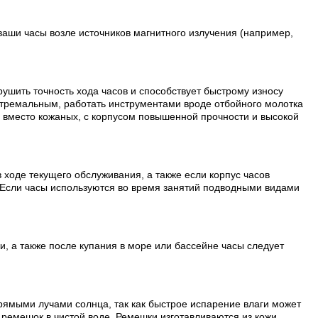
ваши часы возле источников магнитного излучения (например,
рушить точность хода часов и способствует быстрому износу
стремальным, работать инструментами вроде отбойного молотка
и вместо кожаных, с корпусом повышенной прочности и высокой
 ходе текущего обслуживания, а также если корпус часов
 Если часы используются во время занятий подводными видами
, а также после купания в море или бассейне часы следует
рямыми лучами солнца, так как быстрое испарение влаги может
ремешок в чистой воде. Ремешки изготавливаются из кожи,