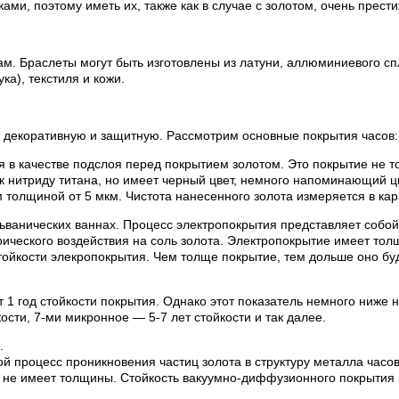
и, поэтому иметь их, также как в случае с золотом, очень прести
м. Браслеты могут быть изготовлены из латуни, аллюминиевого сп
а), текстиля и кожи.
 декоративную и защитную. Рассмотрим основные покрытия часов:
я в качестве подслоя перед покрытием золотом. Это покрытие не то
 к нитриду титана, но имеет черный цвет, немного напоминающий ц
толщиной от 5 мкм. Чистота нанесенного золота измеряется в кар
льванических ваннах. Процесс электропокрытия представляет соб
ктрического воздействия на соль золота. Электропокрытие имеет то
тойкости элекропокрытия. Чем толще покрытие, тем дольше оно буд
т 1 год стойкости покрытия. Однако этот показатель немного ниже 
ости, 7-ми микронное — 5-7 лет стойкости и так далее.
.
й процесс проникновения частиц золота в структуру металла час
 не имеет толщины. Стойкость вакуумно-диффузионного покрытия 