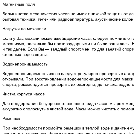
Магнитные поля
Большинство механических часов не имеют никакой защиты от дан
бытовая техника, теле- или радиоаппаратура, акустические колон
Нагрузки на механизм
Если у Вас механические швейцарские часы, следует помнить о т
механизма, насколько бы противоударными ни были ваши часы. Н
и так далее. Если Вы — заядлый спортсмен, то для занятий спо
степенью водозащиты.
Водонепроницаемость
Водонепроницаемость часов следует регулярно проверять в автор
открывали. При восстановлении водонепроницаемости для макси
спорта, рекомендуется проверять их ежегодно, до начала водного
Чистка корпуса часов
Для поддержания безупречного внешнего вида часов мы рекоменду
аккуратно ополоснуть в чистой воде. Часы можно чистить с помощ
Ремешок
При необходимости промойте ремешок в теплой воде и дайте ему
привести к нарушению формы и ухудшению качеств ремешка. Посл