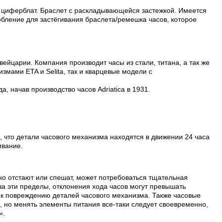
й циферблат. Браслет с раскладывающейся застежкой. Имеется
бление для застёгивания браслета/ремешка часов, которое
вейцарии. Компания производит часы из стали, титана, а так же
змами ETA и Selita, так и кварцевые модели с
, начав производство часов Adriatica в 1931.
, что детали часового механизма находятся в движении 24 часа
ивание.
но отстают или спешат, может потребоваться тщательная
а эти пределы, отклонения хода часов могут превышать
т к повреждению деталей часового механизма. Также часовые
, но менять элементы питания все-таки следует своевременно,
».