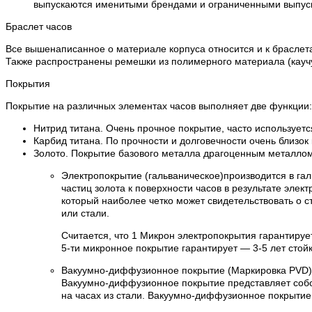
выпускаются именитыми брендами и ограниченными выпускам
Браслет часов
Все вышенаписанное о материале корпуса относится и к браслета
Также распространены ремешки из полимерного материала (каучук
Покрытия
Покрытие на различных элементах часов выполняет две функции:
Нитрид титана. Очень прочное покрытие, часто используетс
Карбид титана. По прочности и долговечности очень близок
Золото. Покрытие базового металла драгоценным металлом 
Электропокрытие (гальваническое)производится в га
частиц золота к поверхности часов в результате эле
который наиболее четко может свидетельствовать о с
или стали.
Считается, что 1 Микрон электропокрытия гарантируе
5-ти микронное покрытие гарантирует — 3-5 лет стойк
Вакуумно-диффузионное покрытие (Маркировка PVD)
Вакуумно-диффузионное покрытие представляет собо
на часах из стали. Вакуумно-диффузионное покрытие