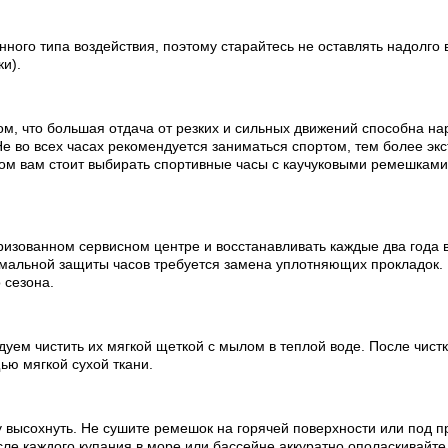
ного типа воздействия, поэтому старайтесь не оставлять надолго 
ки).
ом, что большая отдача от резких и сильных движений способна на
е во всех часах рекомендуется заниматься спортом, тем более эк
ртом вам стоит выбирать спортивные часы с каучуковыми ремешкам
изованном сервисном центре и восстанавливать каждые два года в
мальной защиты часов требуется замена уплотняющих прокладок.
 сезона.
ем чистить их мягкой щеткой с мылом в теплой воде. После чистки
ью мягкой сухой ткани.
 высохнуть. Не сушите ремешок на горячей поверхности или под п
е каждого купания в море или бассейне аккуратно ополаскивайте 