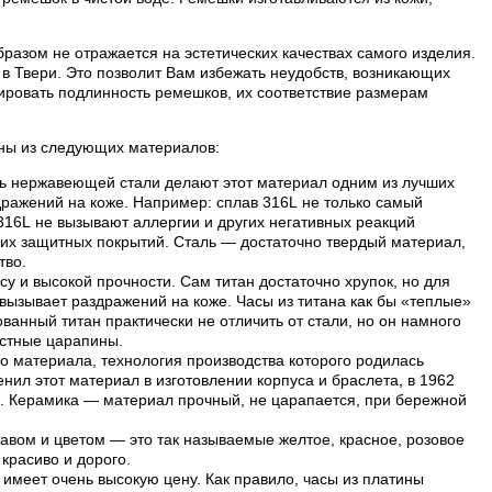
разом не отражается на эстетических качествах самого изделия.
в Твери. Это позволит Вам избежать неудобств, возникающих
ровать подлинность ремешков, их соответствие размерам
лены из следующих материалов:
ть нержавеющей стали делают этот материал одним из лучших
дражений на коже. Например: сплав 316L не только самый
 316L не вызывают аллергии и других негативных реакций
их защитных покрытий. Сталь — достаточно твердый материал,
тво.
су и высокой прочности. Сам титан достаточно хрупок, но для
е вызывает раздражений на коже. Часы из титана как бы «теплые»
анный титан практически не отличить от стали, но он намного
остные царапины.
о материала, технология производства которого родилась
нил этот материал в изготовлении корпуса и браслета, в 1962
и. Керамика — материал прочный, не царапается, при бережной
авом и цветом — это так называемые желтое, красное, розовое
 красиво и дорого.
имеет очень высокую цену. Как правило, часы из платины