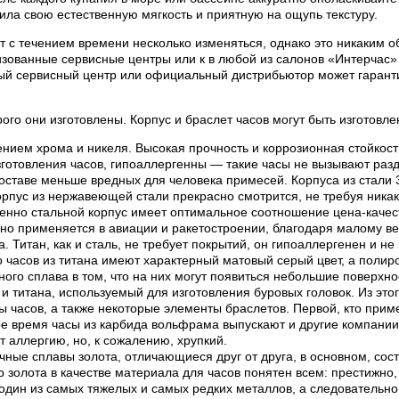
ила свою естественную мягкость и приятную на ощупь текстуру.
 с течением времени несколько изменяться, однако это никаким об
ованные сервисные центры или к в любой из салонов «Интерчас» 
ый сервисный центр или официальный дистрибьютор может гаранти
рого они изготовлены. Корпус и браслет часов могут быть изготов
нием хрома и никеля. Высокая прочность и коррозионная стойкос
готовления часов, гипоаллергенны — такие часы не вызывают раз
составе меньше вредных для человека примесей. Корпуса из стали
пус из нержавеющей стали прекрасно смотрится, не требуя никак
менно стальной корпус имеет оптимальное соотношение цена-качес
вно применяется в авиации и ракетостроении, благодаря малому ве
 Титан, как и сталь, не требует покрытий, он гипоаллергенен и н
часов из титана имеют характерный матовый серый цвет, а полиров
нного сплава в том, что на них могут появиться небольшие поверхн
 титана, используемый для изготовления буровых головок. Из этог
ы часов, а также некоторые элементы браслетов. Первой, кто приме
ное время часы из карбида вольфрама выпускают и другие компани
 аллергию, но, к сожалению, хрупкий.
ные сплавы золота, отличающиеся друг от друга, в основном, сост
р золота в качестве материала для часов понятен всем: престижно,
один из самых тяжелых и самых редких металлов, а следовательно 