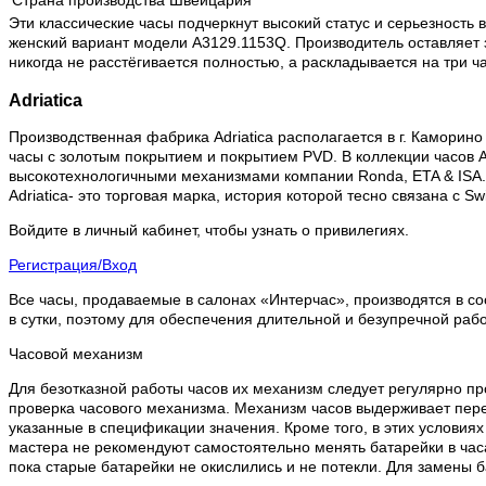
Страна производства
Швейцария
Эти классические часы подчеркнут высокий статус и серьезность
женский вариант модели A3129.1153Q. Производитель оставляет 
никогда не расстёгивается полностью, а раскладывается на три ч
Adriatica
Производственная фабрика Adriatica располагается в г. Каморино 
часы с золотым покрытием и покрытием PVD. В коллекции часов Ad
высокотехнологичными механизмами компании Ronda, ETA & ISA.
Adriatica- это торговая марка, история которой тесно связана с 
Войдите в личный кабинет, чтобы узнать о привилегиях.
Регистрация/Вход
Все часы, продаваемые в салонах «Интерчас», производятся в со
в сутки, поэтому для обеспечения длительной и безупречной раб
Часовой механизм
Для безотказной работы часов их механизм следует регулярно пр
проверка часового механизма. Механизм часов выдерживает пере
указанные в спецификации значения. Кроме того, в этих условия
мастера не рекомендуют самостоятельно менять батарейки в часа
пока старые батарейки не окислились и не потекли. Для замены 