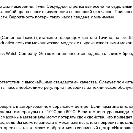
 ваших намерений. Twin. Секундная стрелка вынесена на отдельны
за собой право вносить изменения во внешний вид часов. Приспосо
асти. Вероятность потери таких часов сведена к минимуму.
(Camorino/ Ticino) ( итальяно-говорящем кантоне Тичино, на юге Ш
riatica есть как механические модели с широко известными механи
Swiss Watch Company. Эта компания является родоначальником бренда
ответствии с высочайшими стандартами качества. Следует помнить
оты часов необходимо регулярно проводить их техническое обслуж
оверять в авторизованном сервисном центре. Если часы значитель
пады температуры от −10°C до +60°C. Если температура выходит з
х смазочные материалы могут потерять свои свойства, что приведе
х, ведь Вы можете занести в механизм пыль или повредить деталь
батареек вы также можете обратиться в сервисный центр «Интерчас