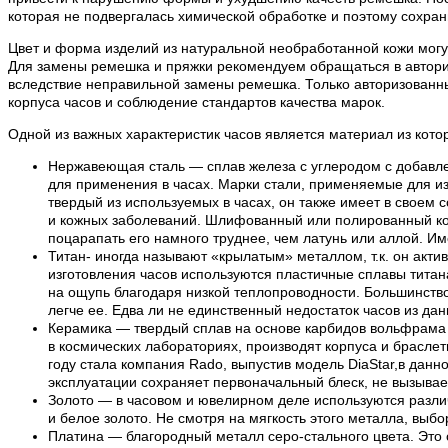
которая не подвергалась химической обработке и поэтому сохран
Цвет и форма изделий из натуральной необработанной кожи могут
Для замены ремешка и пряжки рекомендуем обращаться в авториз
вследствие неправильной замены ремешка. Только авторизованн
корпуса часов и соблюдение стандартов качества марок.
Одной из важных характеристик часов является материал из кото
Нержавеющая сталь — сплав железа с углеродом с добавле
для применения в часах. Марки стали, применяемые для из
твердый из используемых в часах, он также имеет в своем 
и кожных заболеваний. Шлифованный или полированный кор
поцарапать его намного труднее, чем латунь или аллой. И
Титан- иногда называют «крылатым» металлом, т.к. он акти
изготовления часов используются пластичные сплавы титана.
на ощупь благодаря низкой теплопроводности. Большинство 
легче ее. Едва ли не единственный недостаток часов из да
Керамика — твердый сплав на основе карбидов вольфрама и
в космических лабораториях, производят корпуса и браслет
году стала компания Rado, выпустив модель DiaStar,в дан
эксплуатации сохраняет первоначальный блеск, не вызывает
Золото — в часовом и ювелирном деле используются различ
и белое золото. Не смотря на мягкость этого металла, выбо
Платина — благородный металл серо-стального цвета. Это 