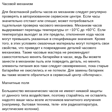
Часовой механизм
Для безотказной работы часов их механизм следует регулярно
проверять в авторизованном сервисном центре. Если часы
значительно отстают или спешат, может потребоваться
тщательная проверка часового механизма. Механизм часов
выдерживает перепады температуры от −10°C до +60°C. Если
температура выходит за эти пределы, отклонения хода часов
могут превышать указанные в спецификации значения. Кроме
того, в этих условиях смазочные материалы могут потерять свои
свойства, что приведет к повреждению деталей часового
механизма. Также часовые мастера не рекомендуют
самостоятельно менять батарейки в часах, ведь Вы можете
занести в механизм пыль или повредить деталь, но менять
элементы питания все-таки следует своевременно, пока старые
батарейки не окислились и не потекли. Для замены батареек
вы также можете обратиться в сервисный центр «Интерчас».
Магнитные поля
Большинство механических часов не имеют никакой защиты
от данного типа воздействия, поэтому старайтесь не оставлять
надолго ваши часы возле источников магнитного излучения
(например, бытовая техника, теле- или радиоаппаратура,
акустические колонки).