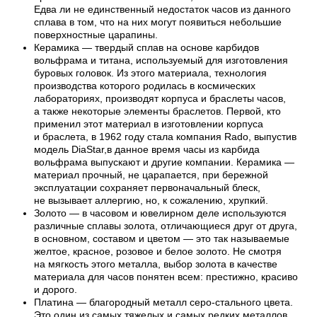
Едва ли не единственный недостаток часов из данного
сплава в том, что на них могут появиться небольшие
поверхностные царапины.
Керамика — твердый сплав на основе карбидов
вольфрама и титана, используемый для изготовления
буровых головок. Из этого материала, технология
производства которого родилась в космических
лабораториях, производят корпуса и браслеты часов,
а также некоторые элементы браслетов. Первой, кто
применил этот материал в изготовлении корпуса
и браслета, в 1962 году стала компания Rado, выпустив
модель DiaStar,в данное время часы из карбида
вольфрама выпускают и другие компании. Керамика —
материал прочный, не царапается, при бережной
эксплуатации сохраняет первоначальный блеск,
не вызывает аллергию, но, к сожалению, хрупкий.
Золото — в часовом и ювелирном деле используются
различные сплавы золота, отличающиеся друг от друга,
в основном, составом и цветом — это так называемые
желтое, красное, розовое и белое золото. Не смотря
на мягкость этого металла, выбор золота в качестве
материала для часов понятен всем: престижно, красиво
и дорого.
Платина — благородный металл серо-стального цвета.
Это один из самых тяжелых и самых редких металлов,