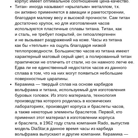
корпус имеет оптимальное соотношение цена-качество.
Титан- иногда называют «крылатым» металлом, т.к.
он активно применяется в авиации и ракетостроении,
благодаря малому весу и высокой прочности. Сам титан
достаточно хрупок, но для изготовления часов
используются пластичные сплавы титана. Титан, как
и сталь, не требует покрытий, он гипоаллергенен
и не вызывает раздражений на коже. Часы из титана
как бы «теплые» на ощупь благодаря низкой
теплопроводности. Большинство часов из титана имеют
характерный матовый серый цвет, а полированный титан
практически не отличить от стали, но он намного легче ее.
Едва ли не единственный недостаток часов из данного
сплава в том, что на них могут появиться небольшие
поверхностные царапины.
Керамика — твердый сплав на основе карбидов
вольфрама и титана, используемый для изготовления
буровых головок. Из этого материала, технология
производства которого родилась в космических
лабораториях, производят корпуса и браслеты часов,
а также некоторые элементы браслетов. Первой, кто
применил этот материал в изготовлении корпуса
и браслета, в 1962 году стала компания Rado, выпустив
модель DiaStar,в данное время часы из карбида
вольфрама выпускают и другие компании. Керамика —