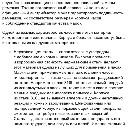
неудобств, возникающих вследствие неправильной замены
ремешка. Только авторизованный сервисный центр или
официальный дистрибьютор может гарантировать подлинность
ремешков, их соответствие размерам корпуса часов
и соблюдение стандартов качества марок.
Одной из важных характеристик часов является материал
из которого они изготовлены. Корпус и браслет часов могут быть
изготовлены из следующих материалов:
Нержавеющая сталь — сплав железа с углеродом
с добавлением хрома и никеля. Высокая прочность
и коррозионная стойкость нержавеющей стали делают
этот материал одним из лучших для применения в часах.
Марки стали, применяемые для изготовления часов,
гипоаллергенны — такие часы не вызывают раздражений
на коже. Например: сплав 316L не только самый твердый
из используемых в часах, он также имеет в своем составе
меньше вредных для человека примесей. Корпуса
из стали 316L не вызывают аллергии и других негативных
реакций и кожных заболеваний. Шлифованный или
полированный корпус из нержавеющей стали прекрасно
смотрится, не требуя никаких защитных покрытий.
Сталь — достаточно твердый материал, поцарапать его
намного труднее, чем латунь или аллой. Именно стальной