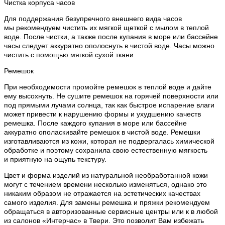
Чистка корпуса часов
Для поддержания безупречного внешнего вида часов
мы рекомендуем чистить их мягкой щеткой с мылом в теплой
воде. После чистки, а также после купания в море или бассейне
часы следует аккуратно ополоснуть в чистой воде. Часы можно
чистить с помощью мягкой сухой ткани.
Ремешок
При необходимости промойте ремешок в теплой воде и дайте
ему высохнуть. Не сушите ремешок на горячей поверхности или
под прямыми лучами солнца, так как быстрое испарение влаги
может привести к нарушению формы и ухудшению качеств
ремешка. После каждого купания в море или бассейне
аккуратно ополаскивайте ремешок в чистой воде. Ремешки
изготавливаются из кожи, которая не подвергалась химической
обработке и поэтому сохранила свою естественную мягкость
и приятную на ощупь текстуру.
Цвет и форма изделий из натуральной необработанной кожи
могут с течением времени несколько изменяться, однако это
никаким образом не отражается на эстетических качествах
самого изделия. Для замены ремешка и пряжки рекомендуем
обращаться в авторизованные сервисные центры или к в любой
из салонов «Интерчас» в Твери. Это позволит Вам избежать