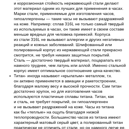
и коррозионная стойкость нержавеющей стали делают
этот материал одним из лучших для применения в часах.
Марки стали, применяемые для изготовления часов,
гипоаллергенны — такие часы не вызывают раздражений
на коже. Например: сплав 316L не только самый твердый
из используемых в часах, он также имеет в своем составе
меньше вредных для человека примесей. Корпуса
из стали 316L не вызывают аллергии и других негативных
реакций и кожных заболеваний. Шлифованный или
полированный корпус из нержавеющей стали прекрасно
смотрится, не требуя никаких защитных покрытий.
Сталь — достаточно твердый материал, поцарапать его
намного труднее, чем латунь или аллой. Именно стальной
корпус имеет оптимальное соотношение цена-качество.
Титан- иногда называют «крылатым» металлом, т.к.
он активно применяется в авиации и ракетостроении,
благодаря малому весу и высокой прочности. Сам титан
достаточно хрупок, но для изготовления часов
используются пластичные сплавы титана. Титан, как
и сталь, не требует покрытий, он гипоаллергенен
и не вызывает раздражений на коже. Часы из титана
как бы «теплые» на ощупь благодаря низкой
теплопроводности. Большинство часов из титана имеют
характерный матовый серый цвет, а полированный титан
практически не отличить от стали, но он намного легче ее.