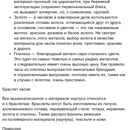
материал прочный, не царапается, при бережной
эксплуатации сохраняет первоначальный блеск,
не вызывает аллергию, но, к сожалению, хрупкий.
Золото — в часовом и ювелирном деле используются
различные сплавы золота, отличающиеся друг от друга,
в основном, составом и цветом — это так называемые
желтое, красное, розовое и белое золото. Не смотря
на мягкость этого металла, выбор золота в качестве
материала для часов понятен всем: престижно, красиво
и дорого.
Платина — благородный металл серо-стального цвета.
Это один из самых тяжелых и самых редких металлов,
а следовательно имеет очень высокую цену. Как правило,
часы из платины выпускаются именитыми брендами
и ограниченными выпусками, поэтому иметь их, также как
в случае с золотом, очень престижно.
Браслет часов
Все вышенаписанное о материале корпуса относится
и к браслетам. Браслеты могут быть изготовлены из латуни,
аллюминиевого сплава, нержавеющей стали, титана, керамики,
золота и платины. Также распространены ремешки
из полимерного материала (каучука), текстиля и кожи.
Покрытия