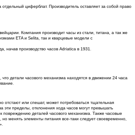
а отдельный циферблат. Производитель оставляет за собой право
вейцарии. Компания производит часы из стали, титана, а так же
змами ETA и Selita, так и кварцевые модели с
, начав производство часов Adriatica в 1931.
, что детали часового механизма находятся в движении 24 часа
ивание.
но отстают или спешат, может потребоваться тщательная
а эти пределы, отклонения хода часов могут превышать
т к повреждению деталей часового механизма. Также часовые
, но менять элементы питания все-таки следует своевременно,
».