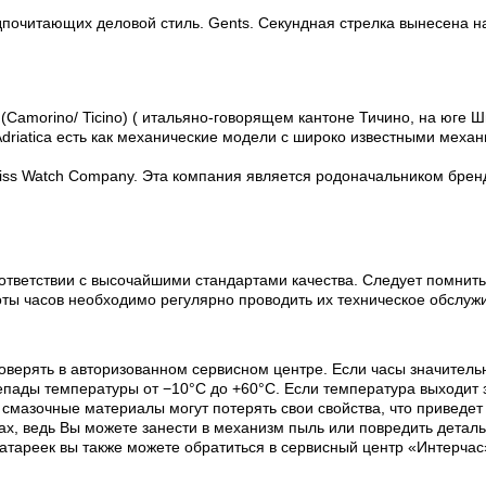
едпочитающих деловой стиль. Gents. Секундная стрелка вынесена н
(Camorino/ Ticino) ( итальяно-говорящем кантоне Тичино, на юге Ш
riatica есть как механические модели с широко известными механи
Swiss Watch Company. Эта компания является родоначальником бренда
ответствии с высочайшими стандартами качества. Следует помнить
оты часов необходимо регулярно проводить их техническое обслуж
оверять в авторизованном сервисном центре. Если часы значитель
пады температуры от −10°C до +60°C. Если температура выходит з
х смазочные материалы могут потерять свои свойства, что приведе
х, ведь Вы можете занести в механизм пыль или повредить деталь
батареек вы также можете обратиться в сервисный центр «Интерчас