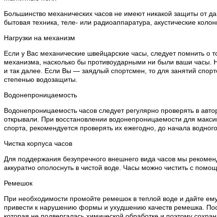
Большинство механических часов не имеют никакой защиты от дан
бытовая техника, теле- или радиоаппаратура, акустические колон
Нагрузки на механизм
Если у Вас механические швейцарские часы, следует помнить о т
механизма, насколько бы противоударными ни были ваши часы. Н
и так далее. Если Вы — заядлый спортсмен, то для занятий спо
степенью водозащиты.
Водонепроницаемость
Водонепроницаемость часов следует регулярно проверять в автор
открывали. При восстановлении водонепроницаемости для макси
спорта, рекомендуется проверять их ежегодно, до начала водного
Чистка корпуса часов
Для поддержания безупречного внешнего вида часов мы рекоменду
аккуратно ополоснуть в чистой воде. Часы можно чистить с помощ
Ремешок
При необходимости промойте ремешок в теплой воде и дайте ему
привести к нарушению формы и ухудшению качеств ремешка. Посл
которая не подвергалась химической обработке и поэтому сохран