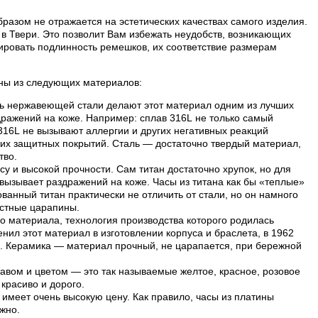
разом не отражается на эстетических качествах самого изделия.
в Твери. Это позволит Вам избежать неудобств, возникающих
ровать подлинность ремешков, их соответствие размерам
лены из следующих материалов:
ть нержавеющей стали делают этот материал одним из лучших
дражений на коже. Например: сплав 316L не только самый
 316L не вызывают аллергии и других негативных реакций
их защитных покрытий. Сталь — достаточно твердый материал,
тво.
су и высокой прочности. Сам титан достаточно хрупок, но для
е вызывает раздражений на коже. Часы из титана как бы «теплые»
анный титан практически не отличить от стали, но он намного
остные царапины.
о материала, технология производства которого родилась
нил этот материал в изготовлении корпуса и браслета, в 1962
и. Керамика — материал прочный, не царапается, при бережной
авом и цветом — это так называемые желтое, красное, розовое
 красиво и дорого.
имеет очень высокую цену. Как правило, часы из платины
жно.