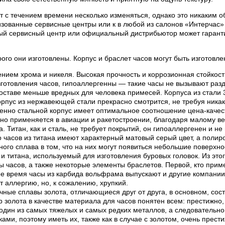
 с течением времени несколько изменяться, однако это никаким об
ованные сервисные центры или к в любой из салонов «Интерчас» 
ый сервисный центр или официальный дистрибьютор может гаранти
рого они изготовлены. Корпус и браслет часов могут быть изготов
нием хрома и никеля. Высокая прочность и коррозионная стойкос
готовления часов, гипоаллергенны — такие часы не вызывают раз
составе меньше вредных для человека примесей. Корпуса из стали
пус из нержавеющей стали прекрасно смотрится, не требуя никак
менно стальной корпус имеет оптимальное соотношение цена-качес
вно применяется в авиации и ракетостроении, благодаря малому ве
 Титан, как и сталь, не требует покрытий, он гипоаллергенен и н
часов из титана имеют характерный матовый серый цвет, а полиров
нного сплава в том, что на них могут появиться небольшие поверхн
 титана, используемый для изготовления буровых головок. Из этог
ы часов, а также некоторые элементы браслетов. Первой, кто приме
ное время часы из карбида вольфрама выпускают и другие компани
 аллергию, но, к сожалению, хрупкий.
ные сплавы золота, отличающиеся друг от друга, в основном, сост
р золота в качестве материала для часов понятен всем: престижно,
один из самых тяжелых и самых редких металлов, а следовательно 
и, поэтому иметь их, также как в случае с золотом, очень прести