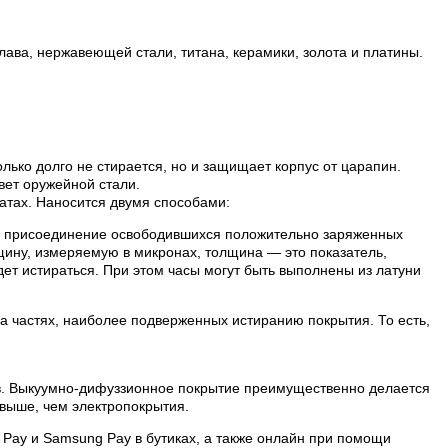
лава, нержавеющей стали, титана, керамики, золота и платины.
лько долго не стирается, но и защищает корпус от царапин.
вет оружейной стали.
атах. Наносится двумя способами:
ой присоединение освободившихся положительно заряженных
лщину, измеряемую в микронах, толщина — это показатель,
ет истираться. При этом часы могут быть выполнены из латуни
на частях, наиболее подверженных истиранию покрытия. То есть,
ов. Выкуумно-дифуззионное покрытие преимущественно делается
выше, чем электропокрытия.
 Pay и Samsung Pay в бутиках, а также онлайн при помощи