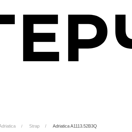
Adriatica
Strap
Adriatica A1113.52B3Q