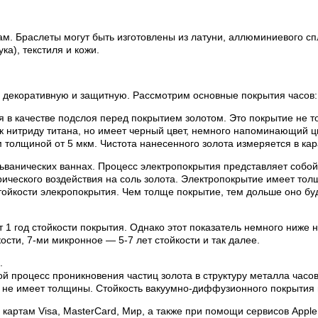
м. Браслеты могут быть изготовлены из латуни, аллюминиевого сп
а), текстиля и кожи.
 декоративную и защитную. Рассмотрим основные покрытия часов:
я в качестве подслоя перед покрытием золотом. Это покрытие не то
 к нитриду титана, но имеет черный цвет, немного напоминающий ц
толщиной от 5 мкм. Чистота нанесенного золота измеряется в кар
льванических ваннах. Процесс электропокрытия представляет соб
ктрического воздействия на соль золота. Электропокрытие имеет то
тойкости элекропокрытия. Чем толще покрытие, тем дольше оно буд
т 1 год стойкости покрытия. Однако этот показатель немного ниже 
ости, 7-ми микронное — 5-7 лет стойкости и так далее.
.
й процесс проникновения частиц золота в структуру металла час
 не имеет толщины. Стойкость вакуумно-диффузионного покрытия 
артам Visa, MasterCard, Мир, а также при помощи сервисов Apple