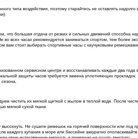
ного типа воздействия, поэтому старайтесь не оставлять надолго 
ки).
ом, что большая отдача от резких и сильных движений способна на
е во всех часах рекомендуется заниматься спортом, тем более эк
ртом вам стоит выбирать спортивные часы с каучуковыми ремешкам
изованном сервисном центре и восстанавливать каждые два года в
мальной защиты часов требуется замена уплотняющих прокладок.
 сезона.
ем чистить их мягкой щеткой с мылом в теплой воде. После чистки
ью мягкой сухой ткани.
 высохнуть. Не сушите ремешок на горячей поверхности или под п
е каждого купания в море или бассейне аккуратно ополаскивайте 
ила свою естественную мягкость и приятную на ощупь текстуру.