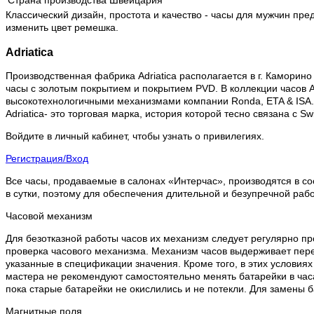
Страна производства
Швейцария
Классический дизайн, простота и качество - часы для мужчин пр
изменить цвет ремешка.
Adriatica
Производственная фабрика Adriatica располагается в г. Каморино 
часы с золотым покрытием и покрытием PVD. В коллекции часов Ad
высокотехнологичными механизмами компании Ronda, ETA & ISA.
Adriatica- это торговая марка, история которой тесно связана с 
Войдите в личный кабинет, чтобы узнать о привилегиях.
Регистрация/Вход
Все часы, продаваемые в салонах «Интерчас», производятся в со
в сутки, поэтому для обеспечения длительной и безупречной раб
Часовой механизм
Для безотказной работы часов их механизм следует регулярно пр
проверка часового механизма. Механизм часов выдерживает пере
указанные в спецификации значения. Кроме того, в этих условия
мастера не рекомендуют самостоятельно менять батарейки в часа
пока старые батарейки не окислились и не потекли. Для замены 
Магнитные поля