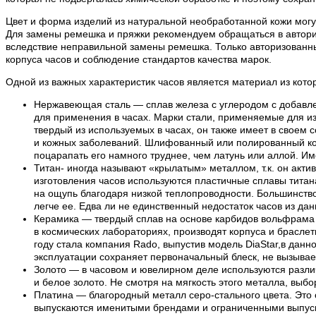
Цвет и форма изделий из натуральной необработанной кожи могут
Для замены ремешка и пряжки рекомендуем обращаться в авториз
вследствие неправильной замены ремешка. Только авторизованн
корпуса часов и соблюдение стандартов качества марок.
Одной из важных характеристик часов является материал из кото
Нержавеющая сталь — сплав железа с углеродом с добавле
для применения в часах. Марки стали, применяемые для из
твердый из используемых в часах, он также имеет в своем 
и кожных заболеваний. Шлифованный или полированный кор
поцарапать его намного труднее, чем латунь или аллой. И
Титан- иногда называют «крылатым» металлом, т.к. он акти
изготовления часов используются пластичные сплавы титана.
на ощупь благодаря низкой теплопроводности. Большинство 
легче ее. Едва ли не единственный недостаток часов из да
Керамика — твердый сплав на основе карбидов вольфрама и
в космических лабораториях, производят корпуса и браслет
году стала компания Rado, выпустив модель DiaStar,в дан
эксплуатации сохраняет первоначальный блеск, не вызывает
Золото — в часовом и ювелирном деле используются различ
и белое золото. Не смотря на мягкость этого металла, выбо
Платина — благородный металл серо-стального цвета. Это 
выпускаются именитыми брендами и ограниченными выпускам