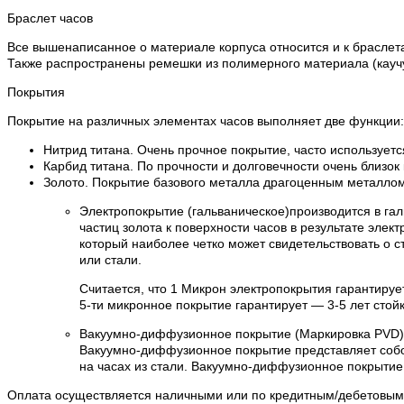
Браслет часов
Все вышенаписанное о материале корпуса относится и к браслета
Также распространены ремешки из полимерного материала (каучук
Покрытия
Покрытие на различных элементах часов выполняет две функции:
Нитрид титана. Очень прочное покрытие, часто используетс
Карбид титана. По прочности и долговечности очень близок
Золото. Покрытие базового металла драгоценным металлом 
Электропокрытие (гальваническое)производится в га
частиц золота к поверхности часов в результате эле
который наиболее четко может свидетельствовать о с
или стали.
Считается, что 1 Микрон электропокрытия гарантируе
5-ти микронное покрытие гарантирует — 3-5 лет стойк
Вакуумно-диффузионное покрытие (Маркировка PVD)
Вакуумно-диффузионное покрытие представляет собо
на часах из стали. Вакуумно-диффузионное покрытие
Оплата осуществляется наличными или по кредитным/дебетовым к