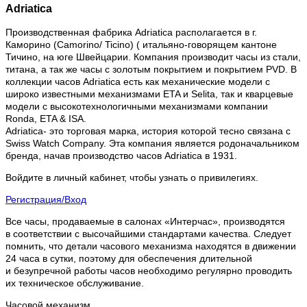
Adriatica
Производственная фабрика Adriatica располагается в г.
Каморино (Camorino/ Ticino) ( итальяно-говорящем кантоне
Тичино, на юге Швейцарии. Компания производит часы из стали,
титана, а так же часы с золотым покрытием и покрытием PVD. В
коллекции часов Adriatica есть как механические модели с
широко известными механизмами ETA и Selita, так и кварцевые
модели с высокотехнологичными механизмами компании
Ronda, ETA & ISA.
Adriatica- это торговая марка, история которой тесно связана с
Swiss Watch Company. Эта компания является родоначальником
бренда, начав производство часов Adriatica в 1931.
Войдите в личный кабинет, чтобы узнать о привилегиях.
Регистрация/Вход
Все часы, продаваемые в салонах «Интерчас», производятся
в соответствии с высочайшими стандартами качества. Следует
помнить, что детали часового механизма находятся в движении
24 часа в сутки, поэтому для обеспечения длительной
и безупречной работы часов необходимо регулярно проводить
их техническое обслуживание.
Часовой механизм