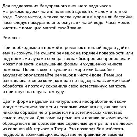
Для поддержания безупречного внешнего вида часов
мы рекомендуем чистить их мягкой щеткой с мылом в теплой
воде. После чистки, а также после купания в море или бассейне
часы следует аккуратно ополоснуть в чистой воде. Часы можно
чистить с помощью мягкой сухой ткани.
Ремешок
При необходимости промойте ремешок в теплой воде и дайте
ему высохнуть. Не сушите ремешок на горячей поверхности или
под прямыми лучами солнца, так как быстрое испарение влаги
может привести к нарушению формы и ухудшению качеств
ремешка. После каждого купания в море или бассейне
аккуратно ополаскивайте ремешок в чистой воде. Ремешки
изготавливаются из кожи, которая не подвергалась химической
обработке и поэтому сохранила свою естественную мягкость
и приятную на ощупь текстуру.
Цвет и форма изделий из натуральной необработанной кожи
могут с течением времени несколько изменяться, однако это
никаким образом не отражается на эстетических качествах
самого изделия. Для замены ремешка и пряжки рекомендуем
обращаться в авторизованные сервисные центры или к в любой
из салонов «Интерчас» в Твери. Это позволит Вам избежать
неудобств, возникающих вследствие неправильной замены