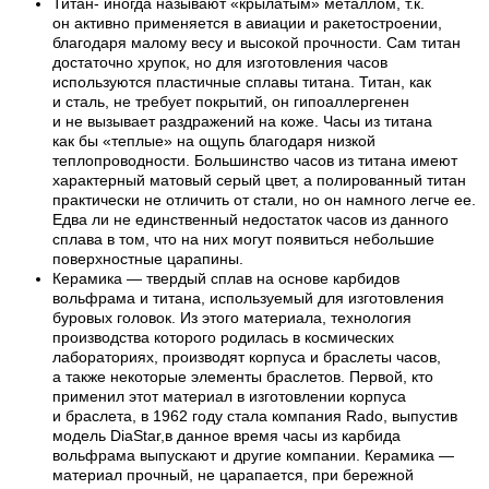
Титан- иногда называют «крылатым» металлом, т.к.
он активно применяется в авиации и ракетостроении,
благодаря малому весу и высокой прочности. Сам титан
достаточно хрупок, но для изготовления часов
используются пластичные сплавы титана. Титан, как
и сталь, не требует покрытий, он гипоаллергенен
и не вызывает раздражений на коже. Часы из титана
как бы «теплые» на ощупь благодаря низкой
теплопроводности. Большинство часов из титана имеют
характерный матовый серый цвет, а полированный титан
практически не отличить от стали, но он намного легче ее.
Едва ли не единственный недостаток часов из данного
сплава в том, что на них могут появиться небольшие
поверхностные царапины.
Керамика — твердый сплав на основе карбидов
вольфрама и титана, используемый для изготовления
буровых головок. Из этого материала, технология
производства которого родилась в космических
лабораториях, производят корпуса и браслеты часов,
а также некоторые элементы браслетов. Первой, кто
применил этот материал в изготовлении корпуса
и браслета, в 1962 году стала компания Rado, выпустив
модель DiaStar,в данное время часы из карбида
вольфрама выпускают и другие компании. Керамика —
материал прочный, не царапается, при бережной