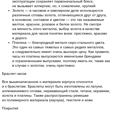
эксплуатации сохраняет первоначальный блеск,
не вызывает аллергию, но, к сожалению, хрупкий.
Золото — в часовом и ювелирном деле используются
различные сплавы золота, отличающиеся друг от друга,
в основном, составом и цветом — это так называемые
желтое, красное, розовое и белое золото. Не смотря
на мягкость этого металла, выбор золота в качестве
материала для часов понятен всем: престижно, красиво
и дорого.
Платина — благородный металл серо-стального цвета.
Это один из самых тяжелых и самых редких металлов,
а следовательно имеет очень высокую цену. Как правило,
часы из платины выпускаются именитыми брендами
и ограниченными выпусками, поэтому иметь их, также как
в случае с золотом, очень престижно.
Браслет часов
Все вышенаписанное о материале корпуса относится
и к браслетам. Браслеты могут быть изготовлены из латуни,
аллюминиевого сплава, нержавеющей стали, титана, керамики,
золота и платины. Также распространены ремешки
из полимерного материала (каучука), текстиля и кожи.
Покрытия