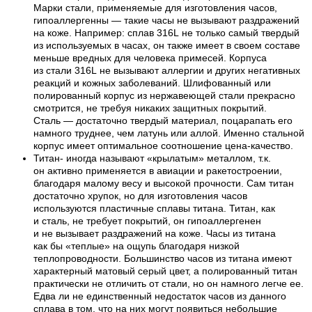
Марки стали, применяемые для изготовления часов,
гипоаллергенны — такие часы не вызывают раздражений
на коже. Например: сплав 316L не только самый твердый
из используемых в часах, он также имеет в своем составе
меньше вредных для человека примесей. Корпуса
из стали 316L не вызывают аллергии и других негативных
реакций и кожных заболеваний. Шлифованный или
полированный корпус из нержавеющей стали прекрасно
смотрится, не требуя никаких защитных покрытий.
Сталь — достаточно твердый материал, поцарапать его
намного труднее, чем латунь или аллой. Именно стальной
корпус имеет оптимальное соотношение цена-качество.
Титан- иногда называют «крылатым» металлом, т.к.
он активно применяется в авиации и ракетостроении,
благодаря малому весу и высокой прочности. Сам титан
достаточно хрупок, но для изготовления часов
используются пластичные сплавы титана. Титан, как
и сталь, не требует покрытий, он гипоаллергенен
и не вызывает раздражений на коже. Часы из титана
как бы «теплые» на ощупь благодаря низкой
теплопроводности. Большинство часов из титана имеют
характерный матовый серый цвет, а полированный титан
практически не отличить от стали, но он намного легче ее.
Едва ли не единственный недостаток часов из данного
сплава в том, что на них могут появиться небольшие