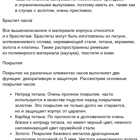
и ограниченными выпусками, поэтому иметь их, также как
в случае с золотом, очень престижно.
Браслет часов
Все вышенаписанное о материале корпуса относится
и к браслетам. Браслеты могут быть изготовлены из латуни,
аллюминиевого сплава, нержавеющей стали, титана, керамики,
золота и платины. Также распространены ремешки
из полимерного материала (каучука), текстиля и кожи.
Покрытия
Покрытие на различных элементах часов выполняет две
функции: декоративную и защитную. Рассмотрим основные
покрытия часов:
Нитрид титана. Очень прочное покрытие, часто
используется в качестве подслоя перед покрытием
золотом. Это покрытие не только долго не стирается,
но и защищает корпус от царапин.
Карбид титана. По прочности и долговечности очень
близок к нитриду титана, но имеет черный цвет, немного
напоминающий цвет оружейной стали.
Золото. Покрытие базового металла драгоценным
металлом толщиной от 5 мкм. Чистота нанесенного золота