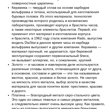
поверхностные царапины.
Керамика — твердый сплав на основе карбидов
вольфрама и титана, используемый для изготовления
буровых головок. Из этого материала, технология
производства которого родилась в космических
лабораториях, производят корпуса и браслеты часов,
а также некоторые элементы браслетов. Первой, кто
применил этот материал в изготовлении корпуса
и браслета, в 1962 году стала компания Rado, выпустив
модель DiaStar,в данное время часы из карбида
вольфрама выпускают и другие компании. Керамика —
материал прочный, не царапается, при бережной
эксплуатации сохраняет первоначальный блеск,
не вызывает аллергию, но, к сожалению, хрупкий.
Золото — в часовом и ювелирном деле используются
различные сплавы золота, отличающиеся друг от друга,
в основном, составом и цветом — это так называемые
желтое, красное, розовое и белое золото. Не смотря
на мягкость этого металла, выбор золота в качестве
материала для часов понятен всем: престижно, красиво
и дорого.
Платина — благородный металл серо-стального цвета.
Это один из самых тяжелых и самых редких металлов,
а следовательно имеет очень высокую цену. Как правило,
часы из платины выпускаются именитыми брендами