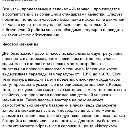
Все часы, продаваемые в салонах «Интерчас», производятся
в соответствии с высочайшими стандартами качества. Следует
помнить, что детали часового механизма находятся в движении
24 часа в сутки, поэтому для обеспечения длительной
и безупречной работы часов необходимо регулярно проводить
их техническое обслуживание.
Часовой механизм
Для безотказной работы часов их механизм следует регулярно
проверять в авторизованном сервисном центре. Если часы
значительно отстают или спешат, может потребоваться
тщательная проверка часового механизма. Механизм часов
выдерживает перепады температуры от −10°C до +60°C. Если
температура выходит за эти пределы, отклонения хода часов
могут превышать указанные в спецификации значения. Кроме
того, в этих условиях смазочные материалы могут потерять свои
свойства, что приведет к повреждению деталей часового
механизма. Также часовые мастера не рекомендуют
самостоятельно менять батарейки в часах, ведь Вы можете
занести в механизм пыль или повредить деталь, но менять
элементы питания все-таки следует своевременно, пока старые
батарейки не окислились и не потекли. Для замены батареек
вы также можете обратиться в сервисный центр «Интерчас».