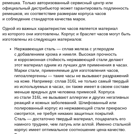
ремешка. Только авторизованный сервисный центр или
официальный дистрибьютор может гарантировать подлинность
ремешков, их соответствие размерам корпуса часов
и соблюдение стандартов качества марок.
Одной из важных характеристик часов является материал
из которого они изготовлены. Корпус и браслет часов могут быть
изготовлены из следующих материалов:
Нержавеющая сталь — сплав железа с углеродом
с добавлением хрома и никеля. Высокая прочность
и коррозионная стойкость нержавеющей стали делают
этот материал одним из лучших для применения в часах.
Марки стали, применяемые для изготовления часов,
гипоаллергенны — такие часы не вызывают раздражений
на коже. Например: сплав 316L не только самый твердый
из используемых в часах, он также имеет в своем составе
меньше вредных для человека примесей. Корпуса
из стали 316L не вызывают аллергии и других негативных
реакций и кожных заболеваний. Шлифованный или
полированный корпус из нержавеющей стали прекрасно
смотрится, не требуя никаких защитных покрытий.
Сталь — достаточно твердый материал, поцарапать его
намного труднее, чем латунь или аллой. Именно стальной
корпус имеет оптимальное соотношение цена-качество.