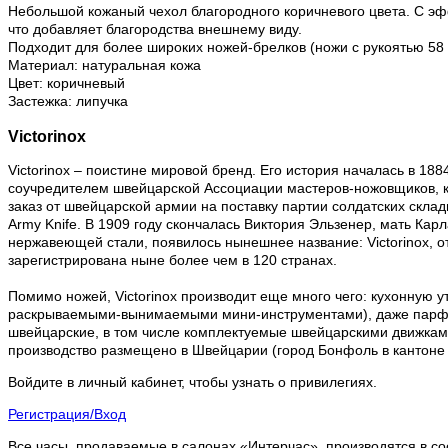
Небольшой кожаный чехол благородного коричневого цвета. С эфф
что добавляет благородства внешнему виду.
Подходит для более широких ножей-брелков (ножи с рукоятью 58 м
Материал: натуральная кожа
Цвет: коричневый
Застежка: липучка
Victorinox
Victorinox – поистине мировой бренд. Его история началась в 18
соучредителем швейцарской Ассоциации мастеров-ножовщиков, ко
заказ от швейцарской армии на поставку партии солдатских склад
Army Knife. В 1909 году скончалась Виктория Эльзенер, мать Карл
нержавеющей стали, появилось нынешнее название: Victorinox, от
зарегистрирована ныне более чем в 120 странах.
Помимо ножей, Victorinox производит еще много чего: кухонную 
раскрываемыми-вынимаемыми мини-инструментами), даже парфюм. 
швейцарские, в том числе комплектуемые швейцарскими движками, 
производство размещено в Швейцарии (город Бонфоль в кантоне
Войдите в личный кабинет, чтобы узнать о привилегиях.
Регистрация/Вход
Все часы, продаваемые в салонах «Интерчас», производятся в со