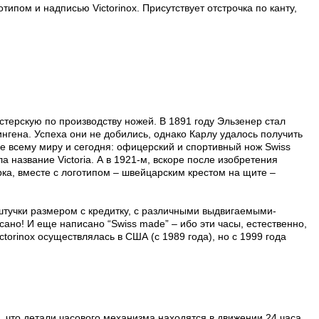
пом и надписью Victorinox. Присутствует отстрочка по канту,
астерскую по производству ножей. В 1891 году Эльзенер стал
гена. Успеха они не добились, однако Карлу удалось получить
ое всему миру и сегодня: офицерский и спортивный нож Swiss
а название Victoria. А в 1921-м, вскоре после изобретения
рка, вместе с логотипом – швейцарским крестом на щите –
 штучки размером с кредитку, с различными выдвигаемыми-
но! И еще написано “Swiss made” – ибо эти часы, естественно,
torinox осуществлялась в США (с 1989 года), но с 1999 года
, что детали часового механизма находятся в движении 24 часа