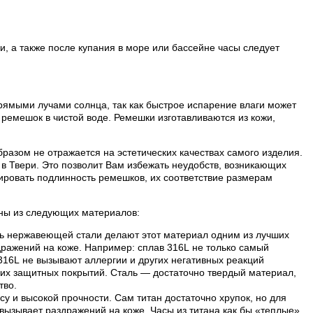
, а также после купания в море или бассейне часы следует
рямыми лучами солнца, так как быстрое испарение влаги может
ремешок в чистой воде. Ремешки изготавливаются из кожи,
разом не отражается на эстетических качествах самого изделия.
в Твери. Это позволит Вам избежать неудобств, возникающих
ровать подлинность ремешков, их соответствие размерам
лены из следующих материалов:
ть нержавеющей стали делают этот материал одним из лучших
дражений на коже. Например: сплав 316L не только самый
 316L не вызывают аллергии и других негативных реакций
их защитных покрытий. Сталь — достаточно твердый материал,
тво.
су и высокой прочности. Сам титан достаточно хрупок, но для
е вызывает раздражений на коже. Часы из титана как бы «теплые»