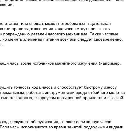
ивание.
но отстают или спешат, может потребоваться тщательная
а эти пределы, отклонения хода часов могут превышать
т к повреждению деталей часового механизма. Также часовые
, но менять элементы питания все-таки следует своевременно,
».
ваши часы возле источников магнитного излучения (например,
рушить точность хода часов и способствует быстрому износу
стремальным, работать инструментами вроде отбойного молотка
и вместо кожаных, с корпусом повышенной прочности и высокой
 ходе текущего обслуживания, а также если корпус часов
 Если часы используются во время занятий подводными видами