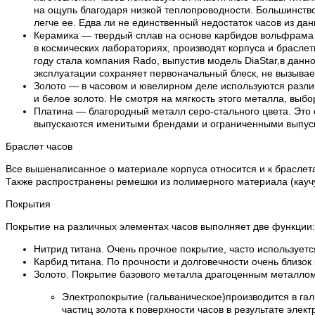
на ощупь благодаря низкой теплопроводности. Большинство 
легче ее. Едва ли не единственный недостаток часов из да
Керамика — твердый сплав на основе карбидов вольфрама и
в космических лабораториях, производят корпуса и браслет
году стала компания Rado, выпустив модель DiaStar,в дан
эксплуатации сохраняет первоначальный блеск, не вызывает
Золото — в часовом и ювелирном деле используются различ
и белое золото. Не смотря на мягкость этого металла, выбо
Платина — благородный металл серо-стального цвета. Это 
выпускаются именитыми брендами и ограниченными выпускам
Браслет часов
Все вышенаписанное о материале корпуса относится и к браслета
Также распространены ремешки из полимерного материала (каучук
Покрытия
Покрытие на различных элементах часов выполняет две функции:
Нитрид титана. Очень прочное покрытие, часто используетс
Карбид титана. По прочности и долговечности очень близок
Золото. Покрытие базового металла драгоценным металлом 
Электропокрытие (гальваническое)производится в га
частиц золота к поверхности часов в результате эле