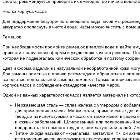
спорта, рекомендуется проверять их ежегодно, до начала водного
Чистка корпуса часов
Для поддержания безупречного внешнего вида часов мы рекоменду
аккуратно ополоснуть в чистой воде. Часы можно чистить с помощ
Ремешок
При необходимости промойте ремешок в теплой воде и дайте ему
привести к нарушению формы и ухудшению качеств ремешка. Посл
которая не подвергалась химической обработке и поэтому сохран
Цвет и форма изделий из натуральной необработанной кожи могут
Для замены ремешка и пряжки рекомендуем обращаться в авториз
вследствие неправильной замены ремешка. Только авторизованн
корпуса часов и соблюдение стандартов качества марок.
Одной из важных характеристик часов является материал из кото
Нержавеющая сталь — сплав железа с углеродом с добавле
для применения в часах. Марки стали, применяемые для из
твердый из используемых в часах, он также имеет в своем 
и кожных заболеваний. Шлифованный или полированный кор
поцарапать его намного труднее, чем латунь или аллой. И
Титан- иногда называют «крылатым» металлом, т.к. он акти
изготовления часов используются пластичные сплавы титана.