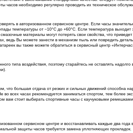
оты часов необходимо регулярно проводить их техническое обслуж
оверять в авторизованном сервисном центре. Если часы значитель
пады температуры от −10°C до +60°C. Если температура выходит з
х смазочные материалы могут потерять свои свойства, что приведе
х, ведь Вы можете занести в механизм пыль или повредить деталь
батареек вы также можете обратиться в сервисный центр «Интерчас
ного типа воздействия, поэтому старайтесь не оставлять надолго 
ки).
ом, что большая отдача от резких и сильных движений способна на
е во всех часах рекомендуется заниматься спортом, тем более эк
ртом вам стоит выбирать спортивные часы с каучуковыми ремешкам
изованном сервисном центре и восстанавливать каждые два года в
мальной защиты часов требуется замена уплотняющих прокладок.