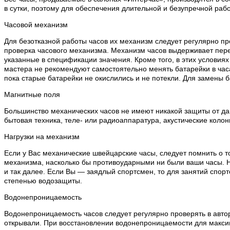
в сутки, поэтому для обеспечения длительной и безупречной раб
Часовой механизм
Для безотказной работы часов их механизм следует регулярно пр
проверка часового механизма. Механизм часов выдерживает пере
указанные в спецификации значения. Кроме того, в этих условия
мастера не рекомендуют самостоятельно менять батарейки в часа
пока старые батарейки не окислились и не потекли. Для замены 
Магнитные поля
Большинство механических часов не имеют никакой защиты от дан
бытовая техника, теле- или радиоаппаратура, акустические колон
Нагрузки на механизм
Если у Вас механические швейцарские часы, следует помнить о т
механизма, насколько бы противоударными ни были ваши часы. Н
и так далее. Если Вы — заядлый спортсмен, то для занятий спо
степенью водозащиты.
Водонепроницаемость
Водонепроницаемость часов следует регулярно проверять в автор
открывали. При восстановлении водонепроницаемости для макси