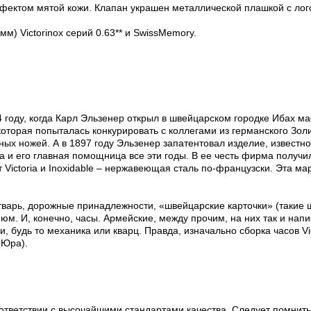
ектом мятой кожи. Клапан украшен металлической плашкой с логоти
м) Victorinox серий 0.63** и SwissMemory.
84 году, когда Карл Эльзенер открыл в швейцарском городке Ибах м
торая попыталась конкурировать с коллегами из германского Золин
ных ножей. А в 1897 году Эльзенер запатентовал изделие, известн
а и его главная помощница все эти годы. В ее честь фирма получил
 Victoria и Inoxidable – нержавеющая сталь по-французски. Эта ма
утварь, дорожные принадлежности, «швейцарские карточки» (такие
И, конечно, часы. Армейские, между прочим, на них так и написа
будь то механика или кварц. Правда, изначально сборка часов Vic
 Юра).
ответствии с высочайшими стандартами качества. Следует помнить