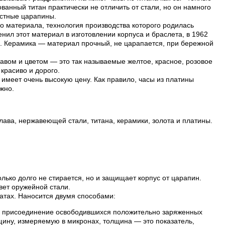
анный титан практически не отличить от стали, но он намного
остные царапины.
о материала, технология производства которого родилась
нил этот материал в изготовлении корпуса и браслета, в 1962
и. Керамика — материал прочный, не царапается, при бережной
авом и цветом — это так называемые желтое, красное, розовое
 красиво и дорого.
имеет очень высокую цену. Как правило, часы из платины
жно.
лава, нержавеющей стали, титана, керамики, золота и платины.
лько долго не стирается, но и защищает корпус от царапин.
вет оружейной стали.
атах. Наносится двумя способами:
ой присоединение освободившихся положительно заряженных
лщину, измеряемую в микронах, толщина — это показатель,