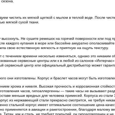
 сезона.
ем чистить их мягкой щеткой с мылом в теплой воде. После чистки
ью мягкой сухой ткани.
 высохнуть. Не сушите ремешок на горячей поверхности или под п
е каждого купания в море или бассейне аккуратно ополаскивайте 
ила свою естественную мягкость и приятную на ощупь текстуру.
 с течением времени несколько изменяться, однако это никаким об
ованные сервисные центры или к в любой из салонов «Интерчас» 
ый сервисный центр или официальный дистрибьютор может гаранти
рого они изготовлены. Корпус и браслет часов могут быть изготов
нием хрома и никеля. Высокая прочность и коррозионная стойкос
готовления часов, гипоаллергенны — такие часы не вызывают раз
составе меньше вредных для человека примесей. Корпуса из стали
пус из нержавеющей стали прекрасно смотрится, не требуя никак
менно стальной корпус имеет оптимальное соотношение цена-качес
вно применяется в авиации и ракетостроении, благодаря малому ве
 Титан, как и сталь, не требует покрытий, он гипоаллергенен и н