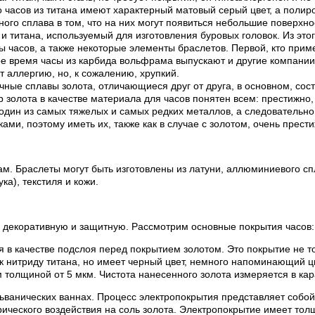
часов из титана имеют характерный матовый серый цвет, а полиров
нного сплава в том, что на них могут появиться небольшие поверхн
 титана, используемый для изготовления буровых головок. Из этог
ы часов, а также некоторые элементы браслетов. Первой, кто приме
ное время часы из карбида вольфрама выпускают и другие компани
 аллергию, но, к сожалению, хрупкий.
ные сплавы золота, отличающиеся друг от друга, в основном, сост
р золота в качестве материала для часов понятен всем: престижно,
один из самых тяжелых и самых редких металлов, а следовательно 
и, поэтому иметь их, также как в случае с золотом, очень прести
м. Браслеты могут быть изготовлены из латуни, аллюминиевого сп
а), текстиля и кожи.
 декоративную и защитную. Рассмотрим основные покрытия часов:
я в качестве подслоя перед покрытием золотом. Это покрытие не то
 к нитриду титана, но имеет черный цвет, немного напоминающий ц
толщиной от 5 мкм. Чистота нанесенного золота измеряется в кар
льванических ваннах. Процесс электропокрытия представляет соб
ктрического воздействия на соль золота. Электропокрытие имеет то