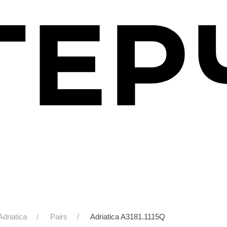
Adriatica
Pairs
Adriatica A3181.1115Q