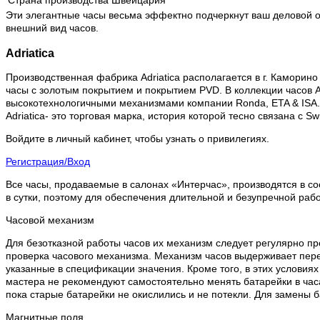
Страна производства
Швейцария
Эти элегантные часы весьма эффектно подчеркнут ваш деловой о
внешний вид часов.
Adriatica
Производственная фабрика Adriatica располагается в г. Каморино 
часы с золотым покрытием и покрытием PVD. В коллекции часов Ad
высокотехнологичными механизмами компании Ronda, ETA & ISA.
Adriatica- это торговая марка, история которой тесно связана с 
Войдите в личный кабинет, чтобы узнать о привилегиях.
Регистрация/Вход
Все часы, продаваемые в салонах «Интерчас», производятся в со
в сутки, поэтому для обеспечения длительной и безупречной раб
Часовой механизм
Для безотказной работы часов их механизм следует регулярно пр
проверка часового механизма. Механизм часов выдерживает пере
указанные в спецификации значения. Кроме того, в этих условия
мастера не рекомендуют самостоятельно менять батарейки в часа
пока старые батарейки не окислились и не потекли. Для замены 
Магнитные поля