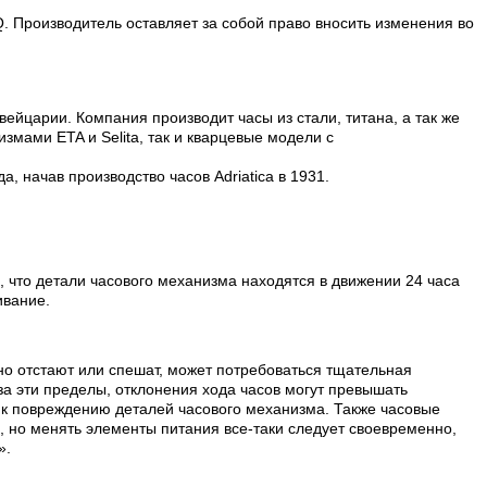
. Производитель оставляет за собой право вносить изменения во
вейцарии. Компания производит часы из стали, титана, а так же
змами ETA и Selita, так и кварцевые модели с
, начав производство часов Adriatica в 1931.
, что детали часового механизма находятся в движении 24 часа
ивание.
но отстают или спешат, может потребоваться тщательная
а эти пределы, отклонения хода часов могут превышать
т к повреждению деталей часового механизма. Также часовые
, но менять элементы питания все-таки следует своевременно,
».