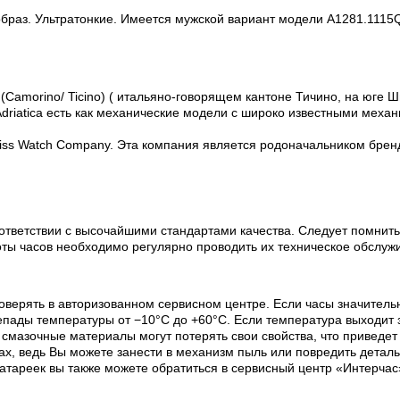
браз. Ультратонкие. Имеется мужской вариант модели A1281.1115Q
(Camorino/ Ticino) ( итальяно-говорящем кантоне Тичино, на юге Ш
riatica есть как механические модели с широко известными механи
Swiss Watch Company. Эта компания является родоначальником бренда
ответствии с высочайшими стандартами качества. Следует помнить
оты часов необходимо регулярно проводить их техническое обслуж
оверять в авторизованном сервисном центре. Если часы значитель
пады температуры от −10°C до +60°C. Если температура выходит з
х смазочные материалы могут потерять свои свойства, что приведе
х, ведь Вы можете занести в механизм пыль или повредить деталь
батареек вы также можете обратиться в сервисный центр «Интерчас