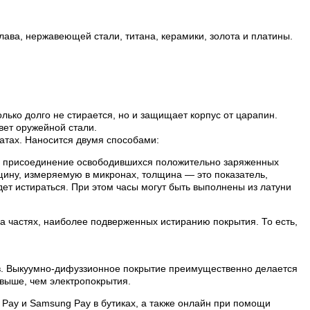
лава, нержавеющей стали, титана, керамики, золота и платины.
лько долго не стирается, но и защищает корпус от царапин.
вет оружейной стали.
атах. Наносится двумя способами:
ой присоединение освободившихся положительно заряженных
лщину, измеряемую в микронах, толщина — это показатель,
ет истираться. При этом часы могут быть выполнены из латуни
на частях, наиболее подверженных истиранию покрытия. То есть,
ов. Выкуумно-дифуззионное покрытие преимущественно делается
выше, чем электропокрытия.
 Pay и Samsung Pay в бутиках, а также онлайн при помощи