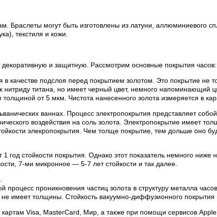
м. Браслеты могут быть изготовлены из латуни, аллюминиевого сп
а), текстиля и кожи.
 декоративную и защитную. Рассмотрим основные покрытия часов:
я в качестве подслоя перед покрытием золотом. Это покрытие не то
 к нитриду титана, но имеет черный цвет, немного напоминающий ц
толщиной от 5 мкм. Чистота нанесенного золота измеряется в кар
льванических ваннах. Процесс электропокрытия представляет соб
ктрического воздействия на соль золота. Электропокрытие имеет то
тойкости элекропокрытия. Чем толще покрытие, тем дольше оно буд
т 1 год стойкости покрытия. Однако этот показатель немного ниже 
ости, 7-ми микронное — 5-7 лет стойкости и так далее.
.
й процесс проникновения частиц золота в структуру металла час
 не имеет толщины. Стойкость вакуумно-диффузионного покрытия 
артам Visa, MasterCard, Мир, а также при помощи сервисов Apple