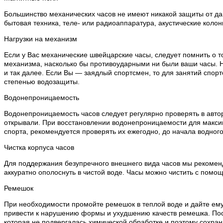
Большинство механических часов не имеют никакой защиты от дан
бытовая техника, теле- или радиоаппаратура, акустические колон
Нагрузки на механизм
Если у Вас механические швейцарские часы, следует помнить о т
механизма, насколько бы противоударными ни были ваши часы. Н
и так далее. Если Вы — заядлый спортсмен, то для занятий спо
степенью водозащиты.
Водонепроницаемость
Водонепроницаемость часов следует регулярно проверять в автор
открывали. При восстановлении водонепроницаемости для макси
спорта, рекомендуется проверять их ежегодно, до начала водного
Чистка корпуса часов
Для поддержания безупречного внешнего вида часов мы рекоменду
аккуратно ополоснуть в чистой воде. Часы можно чистить с помощ
Ремешок
При необходимости промойте ремешок в теплой воде и дайте ему
привести к нарушению формы и ухудшению качеств ремешка. Посл
которая не подвергалась химической обработке и поэтому сохран