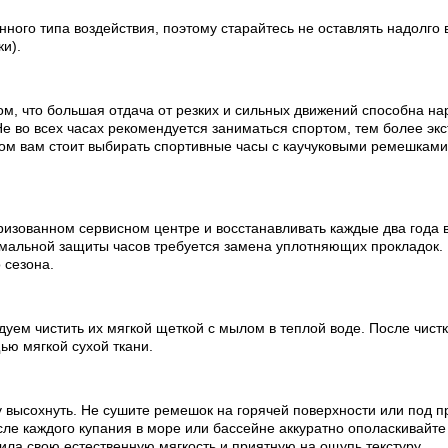
ного типа воздействия, поэтому старайтесь не оставлять надолго 
ки).
ом, что большая отдача от резких и сильных движений способна на
е во всех часах рекомендуется заниматься спортом, тем более эк
ртом вам стоит выбирать спортивные часы с каучуковыми ремешкам
изованном сервисном центре и восстанавливать каждые два года в
мальной защиты часов требуется замена уплотняющих прокладок.
 сезона.
ем чистить их мягкой щеткой с мылом в теплой воде. После чистки
ью мягкой сухой ткани.
 высохнуть. Не сушите ремешок на горячей поверхности или под п
е каждого купания в море или бассейне аккуратно ополаскивайте 
ила свою естественную мягкость и приятную на ощупь текстуру.