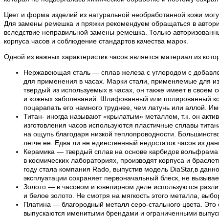
Цвет и форма изделий из натуральной необработанной кожи могут
Для замены ремешка и пряжки рекомендуем обращаться в авториз
вследствие неправильной замены ремешка. Только авторизованн
корпуса часов и соблюдение стандартов качества марок.
Одной из важных характеристик часов является материал из кото
Нержавеющая сталь — сплав железа с углеродом с добавле
для применения в часах. Марки стали, применяемые для из
твердый из используемых в часах, он также имеет в своем 
и кожных заболеваний. Шлифованный или полированный кор
поцарапать его намного труднее, чем латунь или аллой. И
Титан- иногда называют «крылатым» металлом, т.к. он акти
изготовления часов используются пластичные сплавы титана.
на ощупь благодаря низкой теплопроводности. Большинство 
легче ее. Едва ли не единственный недостаток часов из да
Керамика — твердый сплав на основе карбидов вольфрама и
в космических лабораториях, производят корпуса и браслет
году стала компания Rado, выпустив модель DiaStar,в дан
эксплуатации сохраняет первоначальный блеск, не вызывает
Золото — в часовом и ювелирном деле используются различ
и белое золото. Не смотря на мягкость этого металла, выбо
Платина — благородный металл серо-стального цвета. Это 
выпускаются именитыми брендами и ограниченными выпускам