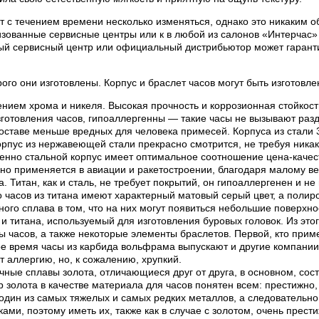
 с течением времени несколько изменяться, однако это никаким об
ованные сервисные центры или к в любой из салонов «Интерчас» 
ый сервисный центр или официальный дистрибьютор может гаранти
рого они изготовлены. Корпус и браслет часов могут быть изготов
нием хрома и никеля. Высокая прочность и коррозионная стойкос
готовления часов, гипоаллергенны — такие часы не вызывают раз
составе меньше вредных для человека примесей. Корпуса из стали
пус из нержавеющей стали прекрасно смотрится, не требуя никак
менно стальной корпус имеет оптимальное соотношение цена-качес
вно применяется в авиации и ракетостроении, благодаря малому ве
 Титан, как и сталь, не требует покрытий, он гипоаллергенен и н
часов из титана имеют характерный матовый серый цвет, а полиров
нного сплава в том, что на них могут появиться небольшие поверхн
 титана, используемый для изготовления буровых головок. Из этог
ы часов, а также некоторые элементы браслетов. Первой, кто приме
ное время часы из карбида вольфрама выпускают и другие компани
 аллергию, но, к сожалению, хрупкий.
ные сплавы золота, отличающиеся друг от друга, в основном, сост
р золота в качестве материала для часов понятен всем: престижно,
один из самых тяжелых и самых редких металлов, а следовательно 
и, поэтому иметь их, также как в случае с золотом, очень прести