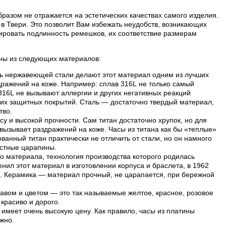
разом не отражается на эстетических качествах самого изделия.
в Твери. Это позволит Вам избежать неудобств, возникающих
ровать подлинность ремешков, их соответствие размерам
лены из следующих материалов:
ть нержавеющей стали делают этот материал одним из лучших
дражений на коже. Например: сплав 316L не только самый
 316L не вызывают аллергии и других негативных реакций
их защитных покрытий. Сталь — достаточно твердый материал,
тво.
су и высокой прочности. Сам титан достаточно хрупок, но для
е вызывает раздражений на коже. Часы из титана как бы «теплые»
анный титан практически не отличить от стали, но он намного
остные царапины.
о материала, технология производства которого родилась
нил этот материал в изготовлении корпуса и браслета, в 1962
и. Керамика — материал прочный, не царапается, при бережной
авом и цветом — это так называемые желтое, красное, розовое
 красиво и дорого.
имеет очень высокую цену. Как правило, часы из платины
жно.