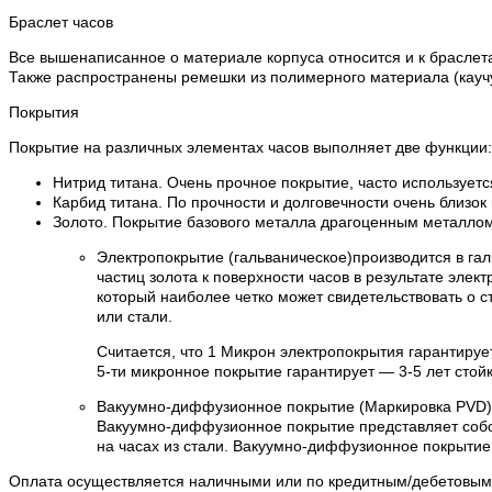
Браслет часов
Все вышенаписанное о материале корпуса относится и к браслета
Также распространены ремешки из полимерного материала (каучук
Покрытия
Покрытие на различных элементах часов выполняет две функции:
Нитрид титана. Очень прочное покрытие, часто используетс
Карбид титана. По прочности и долговечности очень близок
Золото. Покрытие базового металла драгоценным металлом 
Электропокрытие (гальваническое)производится в га
частиц золота к поверхности часов в результате эле
который наиболее четко может свидетельствовать о с
или стали.
Считается, что 1 Микрон электропокрытия гарантируе
5-ти микронное покрытие гарантирует — 3-5 лет стойк
Вакуумно-диффузионное покрытие (Маркировка PVD)
Вакуумно-диффузионное покрытие представляет собо
на часах из стали. Вакуумно-диффузионное покрытие
Оплата осуществляется наличными или по кредитным/дебетовым к