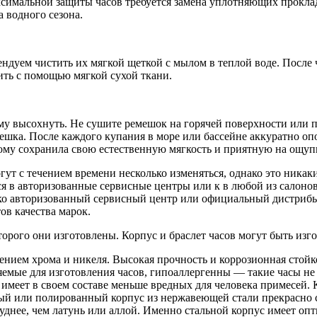
симальной защиты часов требуется замена уплотняющих проклад
а водного сезона.
дуем чистить их мягкой щеткой с мылом в теплой воде. После ч
ить с помощью мягкой сухой ткани.
му высохнуть. Не сушите ремешок на горячей поверхности или п
шка. После каждого купания в море или бассейне аккуратно оп
тому сохранила свою естественную мягкость и приятную на ощупь
ут с течением времени несколько изменяться, однако это никаки
я в авторизованные сервисные центры или к в любой из салонов
ко авторизованный сервисный центр или официальный дистрибь
ов качества марок.
торого они изготовлены. Корпус и браслет часов могут быть из
ением хрома и никеля. Высокая прочность и коррозионная стой
яемые для изготовления часов, гипоаллергенны — такие часы не
 имеет в своем составе меньше вредных для человека примесей. 
й или полированный корпус из нержавеющей стали прекрасно с
уднее, чем латунь или аллой. Именно стальной корпус имеет оп