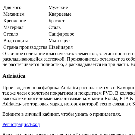
Для кого
Мужские
Механизм
Кварцевые
Крепление
Браслет
Материал
Сталь
Стекло
Сапфировое
Водозащита
Мытье рук
Страна производства
Швейцария
Отличное сочетание классических элементов, элегантности и п
раскладывающейся застежкой. Производитель оставляет за собо
не расстёгивается полностью, а раскладывается на три части. 
Adriatica
Производственная фабрика Adriatica располагается в г. Камори
так же часы с золотым покрытием и покрытием PVD. В коллекци
высокотехнологичными механизмами компании Ronda, ETA & 
Adriatica- это торговая марка, история которой тесно связана с
Войдите в личный кабинет, чтобы узнать о привилегиях.
Регистрация/Вход
Все часы, продаваемые в салонах «Интерчас», производятся в 