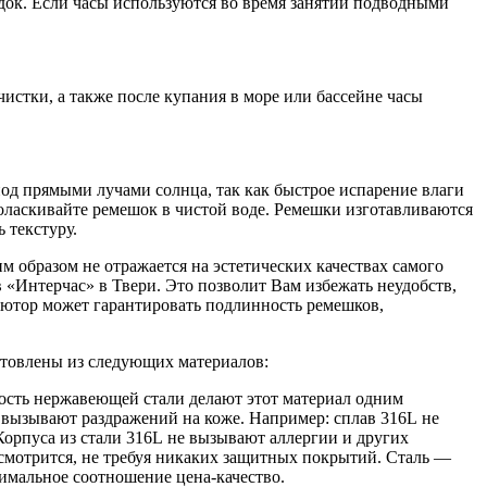
ок. Если часы используются во время занятий подводными
истки, а также после купания в море или бассейне часы
од прямыми лучами солнца, так как быстрое испарение влаги
оласкивайте ремешок в чистой воде. Ремешки изготавливаются
 текстуру.
м образом не отражается на эстетических качествах самого
 «Интерчас» в Твери. Это позволит Вам избежать неудобств,
ютор может гарантировать подлинность ремешков,
готовлены из следующих материалов:
кость нержавеющей стали делают этот материал одним
 вызывают раздражений на коже. Например: сплав 316L не
Корпуса из стали 316L не вызывают аллергии и других
мотрится, не требуя никаких защитных покрытий. Сталь —
тимальное соотношение цена-качество.