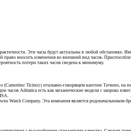
рактичности. Эти часы будут актуальны в любой обстановке. Им
й право вносить изменения во внешний вид часов. Приспособлен
Вероятность потери таких часов сведена к минимуму.
но (Camorino/ Ticino) ( итальяно-говорящем кантоне Тичино, на 
и часов Adriatica есть как механические модели с широко извес
ISA.
 Swiss Watch Company. Эта компания является родоначальником бре
соответствии с высочайшими стандартами качества. Следует помн