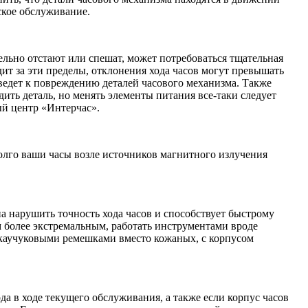
ское обслуживание.
ельно отстают или спешат, может потребоваться тщательная
ит за эти пределы, отклонения хода часов могут превышать
иведет к повреждению деталей часового механизма. Также
ить деталь, но менять элементы питания все-таки следует
ый центр «Интерчас».
долго ваши часы возле источников магнитного излучения
а нарушить точность хода часов и способствует быстрому
м более экстремальным, работать инструментами вроде
с каучуковыми ремешками вместо кожаных, с корпусом
а в ходе текущего обслуживания, а также если корпус часов