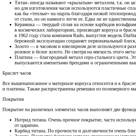
Титан- иногда называют «крылатым» металлом, т.к. он ак
но для изготовления часов используются пластичные спла
как бы «теплые» на ощупь благодаря низкой теплопровод
от стали, но он намного легче ее. Едва ли не единствен
Керамика — твердый сплав на основе карбидов вольфрама
в космических лабораториях, производят корпуса и брасл
в 1962 году стала компания Rado, выпустив модель DiaSt
бережной эксплуатации сохраняет первоначальный блеск,
Золото — в часовом и ювелирном деле используются разл
розовое и белое золото. Не смотря на мягкость этого мета
Платина — благородный металл серо-стального цвета. Эт
выпускаются именитыми брендами и ограниченными выпус
Браслет часов
Все вышенаписанное о материале корпуса относится и к брасле
и платины. Также распространены ремешки из полимерного мате
Покрытия
Покрытие на различных элементах часов выполняет две функц
Нитрид титана. Очень прочное покрытие, часто используе
от царапин.
Карбид титана. По прочности и долговечности очень бли