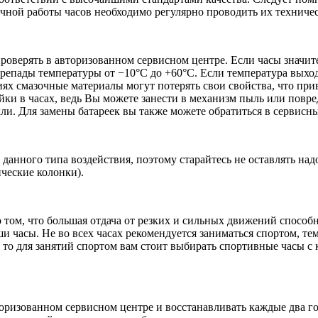
речной работы часов необходимо регулярно проводить их техниче
проверять в авторизованном сервисном центре. Если часы значит
репады температуры от −10°C до +60°C. Если температура выход
иях смазочные материалы могут потерять свои свойства, что пр
ки в часах, ведь Вы можете занести в механизм пыль или повред
кли. Для замены батареек вы также можете обратиться в сервисн
данного типа воздействия, поэтому старайтесь не оставлять на
ические колонки).
 том, что большая отдача от резких и сильных движений способн
 часы. Не во всех часах рекомендуется заниматься спортом, те
, то для занятий спортом вам стоит выбирать спортивные часы 
оризованном сервисном центре и восстанавливать каждые два год