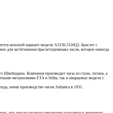
еется женский вариант модели A3156.5116Q2. Браслет с
ие для застёгивания браслета/ремешка часов, которое никогда
юге Швейцарии. Компания производит часы из стали, титана, а
тными механизмами ETA и Selita, так и кварцевые модели с
нда, начав производство часов Adriatica в 1931.
ить, что детали часового механизма находятся в движении