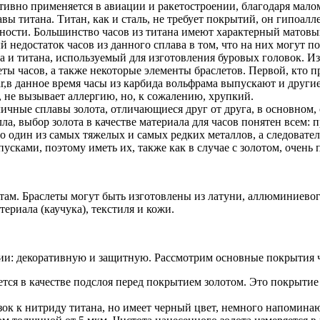
тивно применяется в авиации и ракетостроении, благодаря мало
вы титана. Титан, как и сталь, не требует покрытий, он гипоалл
ности. Большинство часов из титана имеют характерный матовы
ный недостаток часов из данного сплава в том, что на них могут
 и титана, используемый для изготовления буровых головок. Из 
еты часов, а также некоторые элементы браслетов. Первой, кто п
ar,в данное время часы из карбида вольфрама выпускают и друг
 не вызывает аллергию, но, к сожалению, хрупкий.
ичные сплавы золота, отличающиеся друг от друга, в основном, 
лла, выбор золота в качестве материала для часов понятен всем: 
о один из самых тяжелых и самых редких металлов, а следовател
ками, поэтому иметь их, также как в случае с золотом, очень 
там. Браслеты могут быть изготовлены из латуни, аллюминиевог
риала (каучука), текстиля и кожи.
ии: декоративную и защитную. Рассмотрим основные покрытия ч
тся в качестве подслоя перед покрытием золотом. Это покрытие 
зок к нитриду титана, но имеет черный цвет, немного напомин