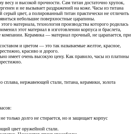
му весу и высокой прочности. Сам титан достаточно хрупок,
ергенен и не вызывает раздражений на коже. Часы из титана
й серый цвет, а полированный титан практически не отличить
 появиться небольшие поверхностные царапины.
этого материала, технология производства которого родилась
рименил этот материал в изготовлении корпуса и браслета,
ие компании. Керамика — материал прочный, не царапается, при
составом и цветом — это так называемые желтое, красное,
престижно, красиво и дорого.
ьно имеет очень высокую цену. Как правило, часы из платины
престижно.
о сплава, нержавеющей стали, титана, керамики, золота
асов:
не только долго не стирается, но и защищает корпус
ающий цвет оружейной стали.