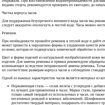
открывали. При восстановлении водонепроницаемости для мак
видами спорта, рекомендуется проверять их ежегодно, до начал
Чистка корпуса часов
Для поддержания безупречного внешнего вида часов мы рекомен
следует аккуратно ополоснуть в чистой воде. Часы можно чист
Ремешок
При необходимости промойте ремешок в теплой воде и дайте е
может привести к нарушению формы и ухудшению качеств реме
из кожи, которая не подвергалась химической обработке и поэ
Цвет и форма изделий из натуральной необработанной кожи мог
изделия. Для замены ремешка и пряжки рекомендуем обращатьс
возникающих вследствие неправильной замены ремешка. Толь
их соответствие размерам корпуса часов и соблюдение стандарт
Одной из важных характеристик часов является материал из ко
Нержавеющая сталь — сплав железа с углеродом с добавл
из лучших для применения в часах. Марки стали, примен
только самый твердый из используемых в часах, он также
негативных реакций и кожных заболеваний. Шлифованны
достаточно твердый материал, поцарапать его намного тр