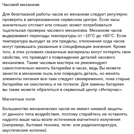
Часовой механизм
Для безотказной работы часов их механизм следует регулярно
проверять в авторизованном сервисном центре. Если часы
значительно отстают или спешат, может потребоваться
тщательная проверка часового механизма. Механизм часов
выдерживает перепады температуры от −10°C до +60°C. Если
температура выходит за эти пределы, отклонения хода часов
могут превышать указанные в спецификации значения. Кроме
того, в этих условиях смазочные материалы могут потерять свои
свойства, что приведет к повреждению деталей часового
механизма. Также часовые мастера не рекомендуют
самостоятельно менять батарейки в часах, ведь Вы можете
занести в механизм пыль или повредить деталь, но менять
элементы питания все-таки следует своевременно, пока старые
батарейки не окислились и не потекли. Для замены батареек
вы также можете обратиться в сервисный центр «Интерчас».
Магнитные поля
Большинство механических часов не имеют никакой защиты
от данного типа воздействия, поэтому старайтесь не оставлять
надолго ваши часы возле источников магнитного излучения
(например, бытовая техника, теле- или радиоаппаратура,
акустические колонки).