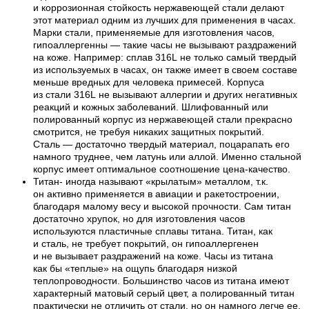
и коррозионная стойкость нержавеющей стали делают
этот материал одним из лучших для применения в часах.
Марки стали, применяемые для изготовления часов,
гипоаллергенны — такие часы не вызывают раздражений
на коже. Например: сплав 316L не только самый твердый
из используемых в часах, он также имеет в своем составе
меньше вредных для человека примесей. Корпуса
из стали 316L не вызывают аллергии и других негативных
реакций и кожных заболеваний. Шлифованный или
полированный корпус из нержавеющей стали прекрасно
смотрится, не требуя никаких защитных покрытий.
Сталь — достаточно твердый материал, поцарапать его
намного труднее, чем латунь или аллой. Именно стальной
корпус имеет оптимальное соотношение цена-качество.
Титан- иногда называют «крылатым» металлом, т.к.
он активно применяется в авиации и ракетостроении,
благодаря малому весу и высокой прочности. Сам титан
достаточно хрупок, но для изготовления часов
используются пластичные сплавы титана. Титан, как
и сталь, не требует покрытий, он гипоаллергенен
и не вызывает раздражений на коже. Часы из титана
как бы «теплые» на ощупь благодаря низкой
теплопроводности. Большинство часов из титана имеют
характерный матовый серый цвет, а полированный титан
практически не отличить от стали, но он намного легче ее.