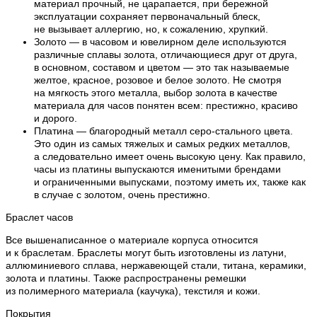
материал прочный, не царапается, при бережной
эксплуатации сохраняет первоначальный блеск,
не вызывает аллергию, но, к сожалению, хрупкий.
Золото — в часовом и ювелирном деле используются
различные сплавы золота, отличающиеся друг от друга,
в основном, составом и цветом — это так называемые
желтое, красное, розовое и белое золото. Не смотря
на мягкость этого металла, выбор золота в качестве
материала для часов понятен всем: престижно, красиво
и дорого.
Платина — благородный металл серо-стального цвета.
Это один из самых тяжелых и самых редких металлов,
а следовательно имеет очень высокую цену. Как правило,
часы из платины выпускаются именитыми брендами
и ограниченными выпусками, поэтому иметь их, также как
в случае с золотом, очень престижно.
Браслет часов
Все вышенаписанное о материале корпуса относится
и к браслетам. Браслеты могут быть изготовлены из латуни,
аллюминиевого сплава, нержавеющей стали, титана, керамики,
золота и платины. Также распространены ремешки
из полимерного материала (каучука), текстиля и кожи.
Покрытия