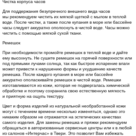
Чистка корпуса часов
Для поддержания безупречного внешнего вида часов
мы рекомендуем чистить их мягкой щеткой с мылом в теплой
воде. После чистки, а также после купания в море или бассейне
часы следует аккуратно ополоснуть в чистой воде. Часы можно
чистить с помощью мягкой сухой ткани.
Ремешок
При необходимости промойте ремешок в теплой воде и дайте
ему высохнуть. Не сушите ремешок на горячей поверхности или
под прямыми лучами солнца, так как быстрое испарение влаги
может привести к нарушению формы и ухудшению качеств
ремешка. После каждого купания в море или бассейне
аккуратно ополаскивайте ремешок в чистой воде. Ремешки
изготавливаются из кожи, которая не подвергалась химической
обработке и поэтому сохранила свою естественную мягкость
и приятную на ощупь текстуру.
Цвет и форма изделий из натуральной необработанной кожи
могут с течением времени несколько изменяться, однако это
никаким образом не отражается на эстетических качествах
самого изделия. Для замены ремешка и пряжки рекомендуем
обращаться в авторизованные сервисные центры или к в любой
из салонов «Интерчас» в Твери. Это позволит Вам избежать