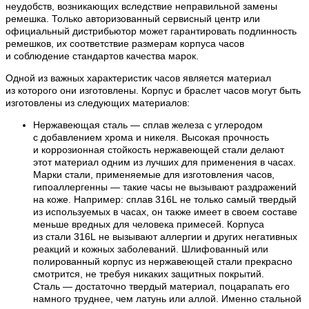
неудобств, возникающих вследствие неправильной замены
ремешка. Только авторизованный сервисный центр или
официальный дистрибьютор может гарантировать подлинность
ремешков, их соответствие размерам корпуса часов
и соблюдение стандартов качества марок.
Одной из важных характеристик часов является материал
из которого они изготовлены. Корпус и браслет часов могут быть
изготовлены из следующих материалов:
Нержавеющая сталь — сплав железа с углеродом
с добавлением хрома и никеля. Высокая прочность
и коррозионная стойкость нержавеющей стали делают
этот материал одним из лучших для применения в часах.
Марки стали, применяемые для изготовления часов,
гипоаллергенны — такие часы не вызывают раздражений
на коже. Например: сплав 316L не только самый твердый
из используемых в часах, он также имеет в своем составе
меньше вредных для человека примесей. Корпуса
из стали 316L не вызывают аллергии и других негативных
реакций и кожных заболеваний. Шлифованный или
полированный корпус из нержавеющей стали прекрасно
смотрится, не требуя никаких защитных покрытий.
Сталь — достаточно твердый материал, поцарапать его
намного труднее, чем латунь или аллой. Именно стальной