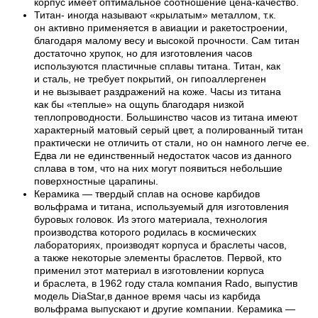
корпус имеет оптимальное соотношение цена-качество.
Титан- иногда называют «крылатым» металлом, т.к.
он активно применяется в авиации и ракетостроении,
благодаря малому весу и высокой прочности. Сам титан
достаточно хрупок, но для изготовления часов
используются пластичные сплавы титана. Титан, как
и сталь, не требует покрытий, он гипоаллергенен
и не вызывает раздражений на коже. Часы из титана
как бы «теплые» на ощупь благодаря низкой
теплопроводности. Большинство часов из титана имеют
характерный матовый серый цвет, а полированный титан
практически не отличить от стали, но он намного легче ее.
Едва ли не единственный недостаток часов из данного
сплава в том, что на них могут появиться небольшие
поверхностные царапины.
Керамика — твердый сплав на основе карбидов
вольфрама и титана, используемый для изготовления
буровых головок. Из этого материала, технология
производства которого родилась в космических
лабораториях, производят корпуса и браслеты часов,
а также некоторые элементы браслетов. Первой, кто
применил этот материал в изготовлении корпуса
и браслета, в 1962 году стала компания Rado, выпустив
модель DiaStar,в данное время часы из карбида
вольфрама выпускают и другие компании. Керамика —