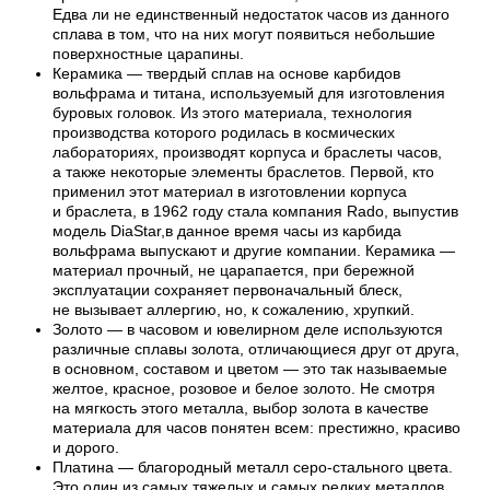
Едва ли не единственный недостаток часов из данного
сплава в том, что на них могут появиться небольшие
поверхностные царапины.
Керамика — твердый сплав на основе карбидов
вольфрама и титана, используемый для изготовления
буровых головок. Из этого материала, технология
производства которого родилась в космических
лабораториях, производят корпуса и браслеты часов,
а также некоторые элементы браслетов. Первой, кто
применил этот материал в изготовлении корпуса
и браслета, в 1962 году стала компания Rado, выпустив
модель DiaStar,в данное время часы из карбида
вольфрама выпускают и другие компании. Керамика —
материал прочный, не царапается, при бережной
эксплуатации сохраняет первоначальный блеск,
не вызывает аллергию, но, к сожалению, хрупкий.
Золото — в часовом и ювелирном деле используются
различные сплавы золота, отличающиеся друг от друга,
в основном, составом и цветом — это так называемые
желтое, красное, розовое и белое золото. Не смотря
на мягкость этого металла, выбор золота в качестве
материала для часов понятен всем: престижно, красиво
и дорого.
Платина — благородный металл серо-стального цвета.
Это один из самых тяжелых и самых редких металлов,