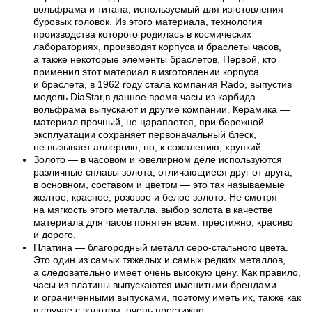
вольфрама и титана, используемый для изготовления
буровых головок. Из этого материала, технология
производства которого родилась в космических
лабораториях, производят корпуса и браслеты часов,
а также некоторые элементы браслетов. Первой, кто
применил этот материал в изготовлении корпуса
и браслета, в 1962 году стала компания Rado, выпустив
модель DiaStar,в данное время часы из карбида
вольфрама выпускают и другие компании. Керамика —
материал прочный, не царапается, при бережной
эксплуатации сохраняет первоначальный блеск,
не вызывает аллергию, но, к сожалению, хрупкий.
Золото — в часовом и ювелирном деле используются
различные сплавы золота, отличающиеся друг от друга,
в основном, составом и цветом — это так называемые
желтое, красное, розовое и белое золото. Не смотря
на мягкость этого металла, выбор золота в качестве
материала для часов понятен всем: престижно, красиво
и дорого.
Платина — благородный металл серо-стального цвета.
Это один из самых тяжелых и самых редких металлов,
а следовательно имеет очень высокую цену. Как правило,
часы из платины выпускаются именитыми брендами
и ограниченными выпусками, поэтому иметь их, также как
в случае с золотом, очень престижно.