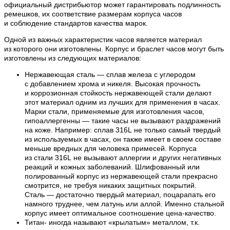
официальный дистрибьютор может гарантировать подлинность
ремешков, их соответствие размерам корпуса часов
и соблюдение стандартов качества марок.
Одной из важных характеристик часов является материал
из которого они изготовлены. Корпус и браслет часов могут быть
изготовлены из следующих материалов:
Нержавеющая сталь — сплав железа с углеродом
с добавлением хрома и никеля. Высокая прочность
и коррозионная стойкость нержавеющей стали делают
этот материал одним из лучших для применения в часах.
Марки стали, применяемые для изготовления часов,
гипоаллергенны — такие часы не вызывают раздражений
на коже. Например: сплав 316L не только самый твердый
из используемых в часах, он также имеет в своем составе
меньше вредных для человека примесей. Корпуса
из стали 316L не вызывают аллергии и других негативных
реакций и кожных заболеваний. Шлифованный или
полированный корпус из нержавеющей стали прекрасно
смотрится, не требуя никаких защитных покрытий.
Сталь — достаточно твердый материал, поцарапать его
намного труднее, чем латунь или аллой. Именно стальной
корпус имеет оптимальное соотношение цена-качество.
Титан- иногда называют «крылатым» металлом, т.к.