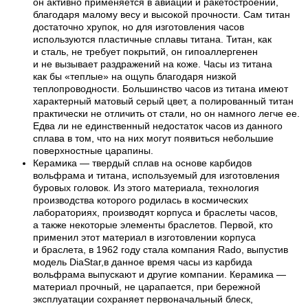
он активно применяется в авиации и ракетостроении,
благодаря малому весу и высокой прочности. Сам титан
достаточно хрупок, но для изготовления часов
используются пластичные сплавы титана. Титан, как
и сталь, не требует покрытий, он гипоаллергенен
и не вызывает раздражений на коже. Часы из титана
как бы «теплые» на ощупь благодаря низкой
теплопроводности. Большинство часов из титана имеют
характерный матовый серый цвет, а полированный титан
практически не отличить от стали, но он намного легче ее.
Едва ли не единственный недостаток часов из данного
сплава в том, что на них могут появиться небольшие
поверхностные царапины.
Керамика — твердый сплав на основе карбидов
вольфрама и титана, используемый для изготовления
буровых головок. Из этого материала, технология
производства которого родилась в космических
лабораториях, производят корпуса и браслеты часов,
а также некоторые элементы браслетов. Первой, кто
применил этот материал в изготовлении корпуса
и браслета, в 1962 году стала компания Rado, выпустив
модель DiaStar,в данное время часы из карбида
вольфрама выпускают и другие компании. Керамика —
материал прочный, не царапается, при бережной
эксплуатации сохраняет первоначальный блеск,