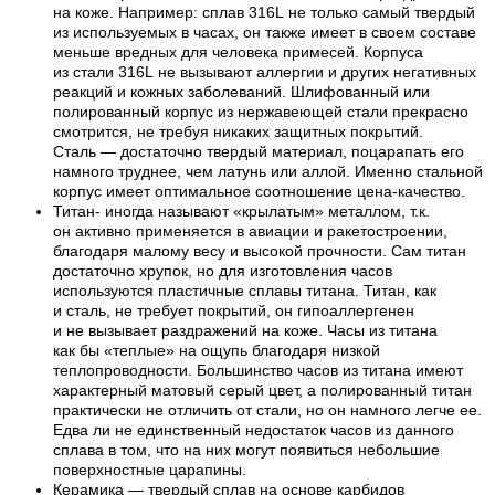
на коже. Например: сплав 316L не только самый твердый
из используемых в часах, он также имеет в своем составе
меньше вредных для человека примесей. Корпуса
из стали 316L не вызывают аллергии и других негативных
реакций и кожных заболеваний. Шлифованный или
полированный корпус из нержавеющей стали прекрасно
смотрится, не требуя никаких защитных покрытий.
Сталь — достаточно твердый материал, поцарапать его
намного труднее, чем латунь или аллой. Именно стальной
корпус имеет оптимальное соотношение цена-качество.
Титан- иногда называют «крылатым» металлом, т.к.
он активно применяется в авиации и ракетостроении,
благодаря малому весу и высокой прочности. Сам титан
достаточно хрупок, но для изготовления часов
используются пластичные сплавы титана. Титан, как
и сталь, не требует покрытий, он гипоаллергенен
и не вызывает раздражений на коже. Часы из титана
как бы «теплые» на ощупь благодаря низкой
теплопроводности. Большинство часов из титана имеют
характерный матовый серый цвет, а полированный титан
практически не отличить от стали, но он намного легче ее.
Едва ли не единственный недостаток часов из данного
сплава в том, что на них могут появиться небольшие
поверхностные царапины.
Керамика — твердый сплав на основе карбидов