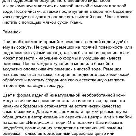
Для поддержания безупречного внешнего вида часов
мы рекомендуем чистить их мягкой щеткой с мылом в теплой
воде. После чистки, а также после купания в море или бассейне
часы следует аккуратно ополоснуть в чистой воде. Часы можно
чистить с помощью мягкой сухой ткани.
Ремешок
При необходимости промойте ремешок в теплой воде и дайте
ему высохнуть. Не сушите ремешок на горячей поверхности или
под прямыми лучами солнца, так как быстрое испарение влаги
может привести к нарушению формы и ухудшению качеств
ремешка. После каждого купания в море или бассейне
аккуратно ополаскивайте ремешок в чистой воде. Ремешки
изготавливаются из кожи, которая не подвергалась химической
обработке и поэтому сохранила свою естественную мягкость
и приятную на ощупь текстуру.
Цвет и форма изделий из натуральной необработанной кожи
могут с течением времени несколько изменяться, однако это
никаким образом не отражается на эстетических качествах
самого изделия. Для замены ремешка и пряжки рекомендуем
обращаться в авторизованные сервисные центры или к в любой
из салонов «Интерчас» в Твери. Это позволит Вам избежать
неудобств, возникающих вследствие неправильной замены
ремешка. Только авторизованный сервисный центр или