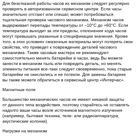
Для безотказной работы часов их механизм следует регулярно
проверять в авторизованном сервисном центре. Если часы
значительно отстают или спешат, может потребоваться
тщательная проверка часового механизма. Механизм часов
выдерживает перепады температуры от −10°C до +60°C. Если
температура выходит за эти пределы, отклонения хода часов
могут превышать указанные в спецификации значения. Кроме
того, в этих условиях смазочные материалы могут потерять свои
свойства, что приведет к повреждению деталей часового
механизма. Также часовые мастера не рекомендуют
самостоятельно менять батарейки в часах, ведь Вы можете
занести в механизм пыль или повредить деталь, но менять
элементы питания все-таки следует своевременно, пока старые
батарейки не окислились и не потекли. Для замены батареек
вы также можете обратиться в сервисный центр «Интерчас».
Магнитные поля
Большинство механических часов не имеют никакой защиты
от данного типа воздействия, поэтому старайтесь не оставлять
надолго ваши часы возле источников магнитного излучения
(например, бытовая техника, теле- или радиоаппаратура,
акустические колонки).
Нагрузки на механизм