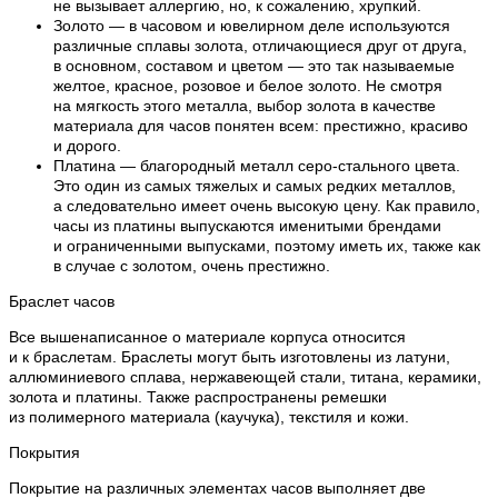
не вызывает аллергию, но, к сожалению, хрупкий.
Золото — в часовом и ювелирном деле используются
различные сплавы золота, отличающиеся друг от друга,
в основном, составом и цветом — это так называемые
желтое, красное, розовое и белое золото. Не смотря
на мягкость этого металла, выбор золота в качестве
материала для часов понятен всем: престижно, красиво
и дорого.
Платина — благородный металл серо-стального цвета.
Это один из самых тяжелых и самых редких металлов,
а следовательно имеет очень высокую цену. Как правило,
часы из платины выпускаются именитыми брендами
и ограниченными выпусками, поэтому иметь их, также как
в случае с золотом, очень престижно.
Браслет часов
Все вышенаписанное о материале корпуса относится
и к браслетам. Браслеты могут быть изготовлены из латуни,
аллюминиевого сплава, нержавеющей стали, титана, керамики,
золота и платины. Также распространены ремешки
из полимерного материала (каучука), текстиля и кожи.
Покрытия
Покрытие на различных элементах часов выполняет две