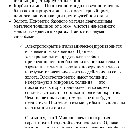
но и защищает корпус от царапин.
Карбид титана. По прочности и долговечности очень
близок к нитриду титана, но имеет черный цвет,
немного напоминающий цвет оружейной стали.
Золото. Покрытие базового металла драгоценным
металлом толщиной от 5 мкм. Чистота нанесенного
золота измеряется в каратах. Наносится двумя
способами:
Электропокрытие (гальваническое)производится
в гальванических ваннах. Процесс
электропокрытия представляет собой
присоединение освободившихся положительно
заряженных частиц золота к поверхности часов
в результате электрического воздействия на соль
золота. Электропокрытие имеет толщину,
измеряемую в микронах, толщина — это
показатель, который наиболее четко может
свидетельствовать о стойкости элекропокрытия.
Чем толще покрытие, тем дольше оно будет
истираться. При этом часы могут быть выполнены
из латуни или стали.
Считается, что 1 Микрон электропокрытия
гарантирует 1 год стойкости покрытия. Однако
этот показатель немного ниже на частях, наиболее