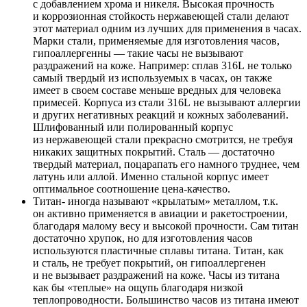
с добавлением хрома и никеля. Высокая прочность
и коррозионная стойкость нержавеющей стали делают
этот материал одним из лучших для применения в часах.
Марки стали, применяемые для изготовления часов,
гипоаллергенны — такие часы не вызывают
раздражений на коже. Например: сплав 316L не только
самый твердый из используемых в часах, он также
имеет в своем составе меньше вредных для человека
примесей. Корпуса из стали 316L не вызывают аллергии
и других негативных реакций и кожных заболеваний.
Шлифованный или полированный корпус
из нержавеющей стали прекрасно смотрится, не требуя
никаких защитных покрытий. Сталь — достаточно
твердый материал, поцарапать его намного труднее, чем
латунь или аллой. Именно стальной корпус имеет
оптимальное соотношение цена-качество.
Титан- иногда называют «крылатым» металлом, т.к.
он активно применяется в авиации и ракетостроении,
благодаря малому весу и высокой прочности. Сам титан
достаточно хрупок, но для изготовления часов
используются пластичные сплавы титана. Титан, как
и сталь, не требует покрытий, он гипоаллергенен
и не вызывает раздражений на коже. Часы из титана
как бы «теплые» на ощупь благодаря низкой
теплопроводности. Большинство часов из титана имеют