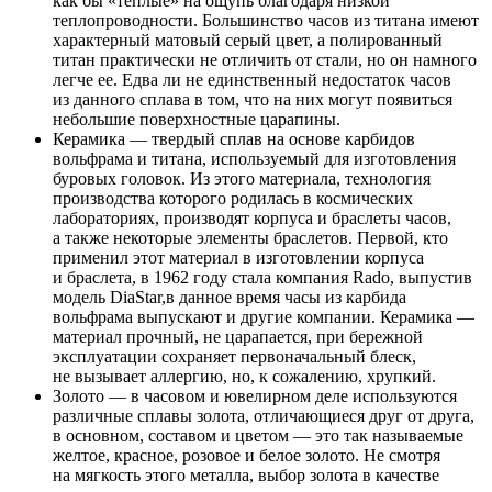
как бы «теплые» на ощупь благодаря низкой
теплопроводности. Большинство часов из титана имеют
характерный матовый серый цвет, а полированный
титан практически не отличить от стали, но он намного
легче ее. Едва ли не единственный недостаток часов
из данного сплава в том, что на них могут появиться
небольшие поверхностные царапины.
Керамика — твердый сплав на основе карбидов
вольфрама и титана, используемый для изготовления
буровых головок. Из этого материала, технология
производства которого родилась в космических
лабораториях, производят корпуса и браслеты часов,
а также некоторые элементы браслетов. Первой, кто
применил этот материал в изготовлении корпуса
и браслета, в 1962 году стала компания Rado, выпустив
модель DiaStar,в данное время часы из карбида
вольфрама выпускают и другие компании. Керамика —
материал прочный, не царапается, при бережной
эксплуатации сохраняет первоначальный блеск,
не вызывает аллергию, но, к сожалению, хрупкий.
Золото — в часовом и ювелирном деле используются
различные сплавы золота, отличающиеся друг от друга,
в основном, составом и цветом — это так называемые
желтое, красное, розовое и белое золото. Не смотря
на мягкость этого металла, выбор золота в качестве