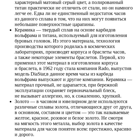
характерный матовый серый цвет, а полированный
титан практически не отличить от стали, но он намного
легче ее. Едва ли не единственный недостаток часов
из данного сплава в том, что на них могут появиться
небольшие поверхностные царапины.
Керамика — твердый сплав на основе карбидов
вольфрама и титана, используемый для изготовления
буровых головок. Из этого материала, технология
производства которого родилась в космических
лабораториях, производят корпуса и браслеты часов,
а также некоторые элементы браслетов. Первой, кто
применил этот материал в изготовлении корпуса
и браслета, в 1962 году стала компания Rado, выпустив
модель DiaStar,в данное время часы из карбида
вольфрама выпускают и другие компании. Керамика —
материал прочный, не царапается, при бережной
эксплуатации сохраняет первоначальный блеск,
не вызывает аллергию, но, к сожалению, хрупкий.
Золото — в часовом и ювелирном деле используются
различные сплавы золота, отличающиеся друг от друга,
в основном, составом и цветом — это так называемые
желтое, красное, розовое и белое золото. Не смотря
на мягкость этого металла, выбор золота в качестве
материала для часов понятен всем: престижно, красиво
и дорого.