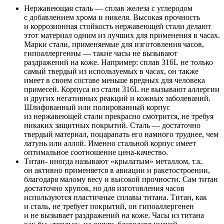
Нержавеющая сталь — сплав железа с углеродом
с добавлением хрома и никеля. Высокая прочность
и коррозионная стойкость нержавеющей стали делают
этот материал одним из лучших для применения в часах.
Марки стали, применяемые для изготовления часов,
гипоаллергенны — такие часы не вызывают
раздражений на коже. Например: сплав 316L не только
самый твердый из используемых в часах, он также
имеет в своем составе меньше вредных для человека
примесей. Корпуса из стали 316L не вызывают аллергии
и других негативных реакций и кожных заболеваний.
Шлифованный или полированный корпус
из нержавеющей стали прекрасно смотрится, не требуя
никаких защитных покрытий. Сталь — достаточно
твердый материал, поцарапать его намного труднее, чем
латунь или аллой. Именно стальной корпус имеет
оптимальное соотношение цена-качество.
Титан- иногда называют «крылатым» металлом, т.к.
он активно применяется в авиации и ракетостроении,
благодаря малому весу и высокой прочности. Сам титан
достаточно хрупок, но для изготовления часов
используются пластичные сплавы титана. Титан, как
и сталь, не требует покрытий, он гипоаллергенен
и не вызывает раздражений на коже. Часы из титана