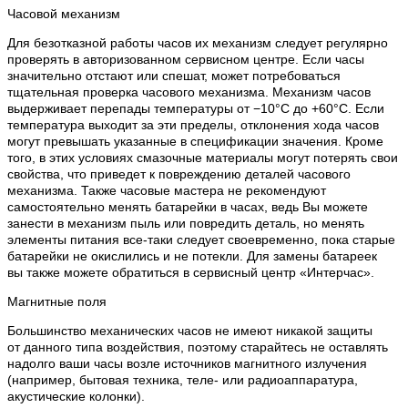
Часовой механизм
Для безотказной работы часов их механизм следует регулярно
проверять в авторизованном сервисном центре. Если часы
значительно отстают или спешат, может потребоваться
тщательная проверка часового механизма. Механизм часов
выдерживает перепады температуры от −10°C до +60°C. Если
температура выходит за эти пределы, отклонения хода часов
могут превышать указанные в спецификации значения. Кроме
того, в этих условиях смазочные материалы могут потерять свои
свойства, что приведет к повреждению деталей часового
механизма. Также часовые мастера не рекомендуют
самостоятельно менять батарейки в часах, ведь Вы можете
занести в механизм пыль или повредить деталь, но менять
элементы питания все-таки следует своевременно, пока старые
батарейки не окислились и не потекли. Для замены батареек
вы также можете обратиться в сервисный центр «Интерчас».
Магнитные поля
Большинство механических часов не имеют никакой защиты
от данного типа воздействия, поэтому старайтесь не оставлять
надолго ваши часы возле источников магнитного излучения
(например, бытовая техника, теле- или радиоаппаратура,
акустические колонки).