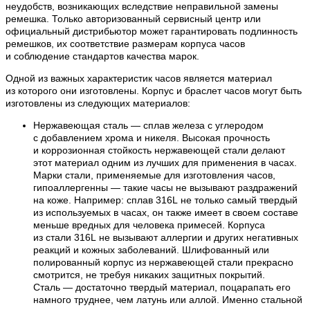
неудобств, возникающих вследствие неправильной замены
ремешка. Только авторизованный сервисный центр или
официальный дистрибьютор может гарантировать подлинность
ремешков, их соответствие размерам корпуса часов
и соблюдение стандартов качества марок.
Одной из важных характеристик часов является материал
из которого они изготовлены. Корпус и браслет часов могут быть
изготовлены из следующих материалов:
Нержавеющая сталь — сплав железа с углеродом
с добавлением хрома и никеля. Высокая прочность
и коррозионная стойкость нержавеющей стали делают
этот материал одним из лучших для применения в часах.
Марки стали, применяемые для изготовления часов,
гипоаллергенны — такие часы не вызывают раздражений
на коже. Например: сплав 316L не только самый твердый
из используемых в часах, он также имеет в своем составе
меньше вредных для человека примесей. Корпуса
из стали 316L не вызывают аллергии и других негативных
реакций и кожных заболеваний. Шлифованный или
полированный корпус из нержавеющей стали прекрасно
смотрится, не требуя никаких защитных покрытий.
Сталь — достаточно твердый материал, поцарапать его
намного труднее, чем латунь или аллой. Именно стальной