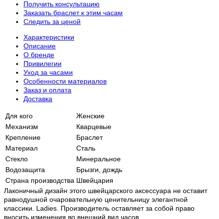
Получить консультацию
Заказать браслет к этим часам
Следить за ценой
Характеристики
Описание
О бренде
Привилегии
Уход за часами
Особенности материалов
Заказ и оплата
Доставка
Для кого
Женские
Механизм
Кварцевые
Крепление
Браслет
Материал
Сталь
Стекло
Минеральное
Водозащита
Брызги, дождь
Страна производства
Швейцария
Лаконичный дизайн этого швейцарского аксессуара не оставит
равнодушной очаровательную ценительницу элегантной
классики. Ladies. Производитель оставляет за собой право
вносить изменения во внешний вид часов.