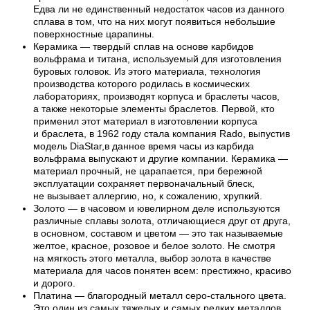
Едва ли не единственный недостаток часов из данного
сплава в том, что на них могут появиться небольшие
поверхностные царапины.
Керамика — твердый сплав на основе карбидов
вольфрама и титана, используемый для изготовления
буровых головок. Из этого материала, технология
производства которого родилась в космических
лабораториях, производят корпуса и браслеты часов,
а также некоторые элементы браслетов. Первой, кто
применил этот материал в изготовлении корпуса
и браслета, в 1962 году стала компания Rado, выпустив
модель DiaStar,в данное время часы из карбида
вольфрама выпускают и другие компании. Керамика —
материал прочный, не царапается, при бережной
эксплуатации сохраняет первоначальный блеск,
не вызывает аллергию, но, к сожалению, хрупкий.
Золото — в часовом и ювелирном деле используются
различные сплавы золота, отличающиеся друг от друга,
в основном, составом и цветом — это так называемые
желтое, красное, розовое и белое золото. Не смотря
на мягкость этого металла, выбор золота в качестве
материала для часов понятен всем: престижно, красиво
и дорого.
Платина — благородный металл серо-стального цвета.
Это один из самых тяжелых и самых редких металлов,