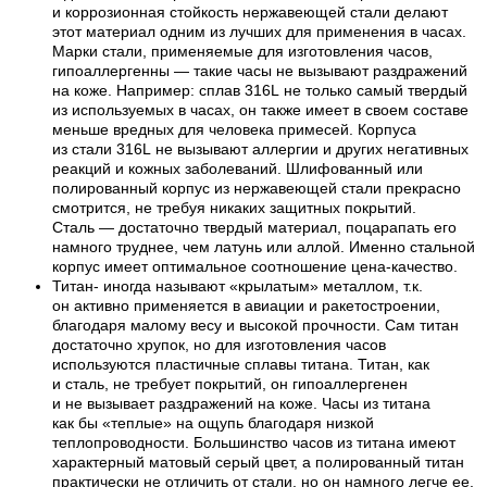
и коррозионная стойкость нержавеющей стали делают
этот материал одним из лучших для применения в часах.
Марки стали, применяемые для изготовления часов,
гипоаллергенны — такие часы не вызывают раздражений
на коже. Например: сплав 316L не только самый твердый
из используемых в часах, он также имеет в своем составе
меньше вредных для человека примесей. Корпуса
из стали 316L не вызывают аллергии и других негативных
реакций и кожных заболеваний. Шлифованный или
полированный корпус из нержавеющей стали прекрасно
смотрится, не требуя никаких защитных покрытий.
Сталь — достаточно твердый материал, поцарапать его
намного труднее, чем латунь или аллой. Именно стальной
корпус имеет оптимальное соотношение цена-качество.
Титан- иногда называют «крылатым» металлом, т.к.
он активно применяется в авиации и ракетостроении,
благодаря малому весу и высокой прочности. Сам титан
достаточно хрупок, но для изготовления часов
используются пластичные сплавы титана. Титан, как
и сталь, не требует покрытий, он гипоаллергенен
и не вызывает раздражений на коже. Часы из титана
как бы «теплые» на ощупь благодаря низкой
теплопроводности. Большинство часов из титана имеют
характерный матовый серый цвет, а полированный титан
практически не отличить от стали, но он намного легче ее.