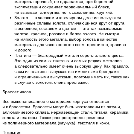
материал прочный, не царапается, при бережной
эксплуатации сохраняет первоначальный блеск,
не вызывает аллергию, но, к сожалению, хрупкий.
Золото — в часовом и ювелирном деле используются
различные сплавы золота, отличающиеся друг от друга,
в основном, составом и цветом — это так называемые
желтое, красное, розовое и белое золото. Не смотря
на мягкость этого металла, выбор золота в качестве
материала для часов понятен всем: престижно, красиво
и дорого.
Платина — благородный металл серо-стального цвета.
Это один из самых тяжелых и самых редких металлов,
а следовательно имеет очень высокую цену. Как правило,
часы из платины выпускаются именитыми брендами
и ограниченными выпусками, поэтому иметь их, также как
в случае с золотом, очень престижно.
Браслет часов
Все вышенаписанное о материале корпуса относится
и к браслетам. Браслеты могут быть изготовлены из латуни,
аллюминиевого сплава, нержавеющей стали, титана, керамики,
золота и платины. Также распространены ремешки
из полимерного материала (каучука), текстиля и кожи.
Покрытия