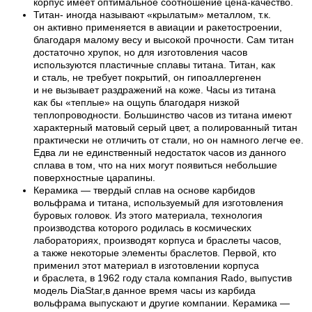
корпус имеет оптимальное соотношение цена-качество.
Титан- иногда называют «крылатым» металлом, т.к.
он активно применяется в авиации и ракетостроении,
благодаря малому весу и высокой прочности. Сам титан
достаточно хрупок, но для изготовления часов
используются пластичные сплавы титана. Титан, как
и сталь, не требует покрытий, он гипоаллергенен
и не вызывает раздражений на коже. Часы из титана
как бы «теплые» на ощупь благодаря низкой
теплопроводности. Большинство часов из титана имеют
характерный матовый серый цвет, а полированный титан
практически не отличить от стали, но он намного легче ее.
Едва ли не единственный недостаток часов из данного
сплава в том, что на них могут появиться небольшие
поверхностные царапины.
Керамика — твердый сплав на основе карбидов
вольфрама и титана, используемый для изготовления
буровых головок. Из этого материала, технология
производства которого родилась в космических
лабораториях, производят корпуса и браслеты часов,
а также некоторые элементы браслетов. Первой, кто
применил этот материал в изготовлении корпуса
и браслета, в 1962 году стала компания Rado, выпустив
модель DiaStar,в данное время часы из карбида
вольфрама выпускают и другие компании. Керамика —