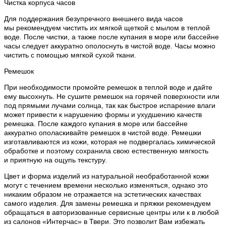
Чистка корпуса часов
Для поддержания безупречного внешнего вида часов
мы рекомендуем чистить их мягкой щеткой с мылом в теплой
воде. После чистки, а также после купания в море или бассейне
часы следует аккуратно ополоснуть в чистой воде. Часы можно
чистить с помощью мягкой сухой ткани.
Ремешок
При необходимости промойте ремешок в теплой воде и дайте
ему высохнуть. Не сушите ремешок на горячей поверхности или
под прямыми лучами солнца, так как быстрое испарение влаги
может привести к нарушению формы и ухудшению качеств
ремешка. После каждого купания в море или бассейне
аккуратно ополаскивайте ремешок в чистой воде. Ремешки
изготавливаются из кожи, которая не подвергалась химической
обработке и поэтому сохранила свою естественную мягкость
и приятную на ощупь текстуру.
Цвет и форма изделий из натуральной необработанной кожи
могут с течением времени несколько изменяться, однако это
никаким образом не отражается на эстетических качествах
самого изделия. Для замены ремешка и пряжки рекомендуем
обращаться в авторизованные сервисные центры или к в любой
из салонов «Интерчас» в Твери. Это позволит Вам избежать