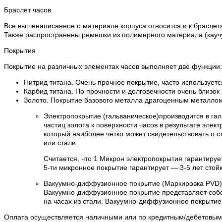
Браслет часов
Все вышенаписанное о материале корпуса относится и к браслета
Также распространены ремешки из полимерного материала (каучук
Покрытия
Покрытие на различных элементах часов выполняет две функции:
Нитрид титана. Очень прочное покрытие, часто используетс
Карбид титана. По прочности и долговечности очень близок
Золото. Покрытие базового металла драгоценным металлом 
Электропокрытие (гальваническое)производится в га
частиц золота к поверхности часов в результате эле
который наиболее четко может свидетельствовать о с
или стали.
Считается, что 1 Микрон электропокрытия гарантируе
5-ти микронное покрытие гарантирует — 3-5 лет стойк
Вакуумно-диффузионное покрытие (Маркировка PVD)
Вакуумно-диффузионное покрытие представляет собо
на часах из стали. Вакуумно-диффузионное покрытие
Оплата осуществляется наличными или по кредитным/дебетовым к