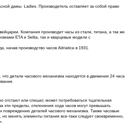
ной дамы. Ladies. Производитель оставляет за собой право
вейцарии. Компания производит часы из стали, титана, а так же
змами ETA и Selita, так и кварцевые модели с
, начав производство часов Adriatica в 1931.
, что детали часового механизма находятся в движении 24 часа
ивание.
но отстают или спешат, может потребоваться тщательная
а эти пределы, отклонения хода часов могут превышать
т к повреждению деталей часового механизма. Также часовые
, но менять элементы питания все-таки следует своевременно,
».