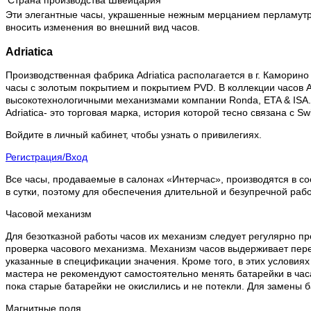
Страна производства
Швейцария
Эти элегантные часы, украшенные нежным мерцанием перламутро
вносить изменения во внешний вид часов.
Adriatica
Производственная фабрика Adriatica располагается в г. Каморино 
часы с золотым покрытием и покрытием PVD. В коллекции часов Ad
высокотехнологичными механизмами компании Ronda, ETA & ISA.
Adriatica- это торговая марка, история которой тесно связана с 
Войдите в личный кабинет, чтобы узнать о привилегиях.
Регистрация/Вход
Все часы, продаваемые в салонах «Интерчас», производятся в со
в сутки, поэтому для обеспечения длительной и безупречной раб
Часовой механизм
Для безотказной работы часов их механизм следует регулярно пр
проверка часового механизма. Механизм часов выдерживает пере
указанные в спецификации значения. Кроме того, в этих условия
мастера не рекомендуют самостоятельно менять батарейки в часа
пока старые батарейки не окислились и не потекли. Для замены 
Магнитные поля