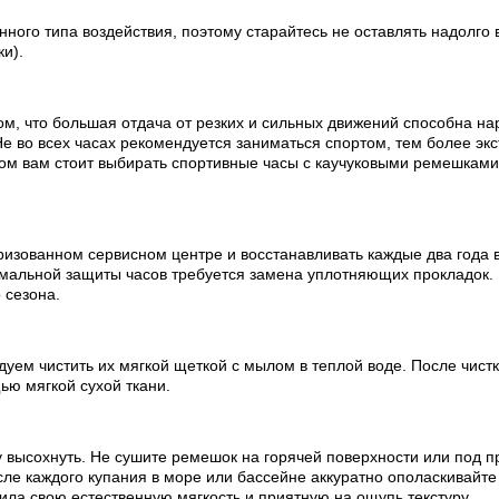
ного типа воздействия, поэтому старайтесь не оставлять надолго 
ки).
ом, что большая отдача от резких и сильных движений способна на
е во всех часах рекомендуется заниматься спортом, тем более эк
ртом вам стоит выбирать спортивные часы с каучуковыми ремешкам
изованном сервисном центре и восстанавливать каждые два года в
мальной защиты часов требуется замена уплотняющих прокладок.
 сезона.
ем чистить их мягкой щеткой с мылом в теплой воде. После чистки
ью мягкой сухой ткани.
 высохнуть. Не сушите ремешок на горячей поверхности или под п
е каждого купания в море или бассейне аккуратно ополаскивайте 
ила свою естественную мягкость и приятную на ощупь текстуру.