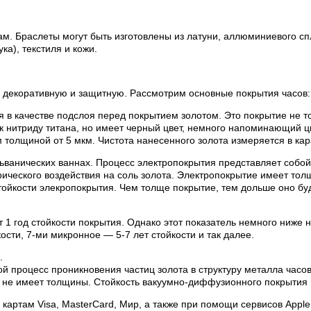
м. Браслеты могут быть изготовлены из латуни, аллюминиевого сп
а), текстиля и кожи.
 декоративную и защитную. Рассмотрим основные покрытия часов:
я в качестве подслоя перед покрытием золотом. Это покрытие не то
 к нитриду титана, но имеет черный цвет, немного напоминающий ц
толщиной от 5 мкм. Чистота нанесенного золота измеряется в кар
льванических ваннах. Процесс электропокрытия представляет соб
ктрического воздействия на соль золота. Электропокрытие имеет то
тойкости элекропокрытия. Чем толще покрытие, тем дольше оно буд
т 1 год стойкости покрытия. Однако этот показатель немного ниже 
ости, 7-ми микронное — 5-7 лет стойкости и так далее.
.
й процесс проникновения частиц золота в структуру металла час
 не имеет толщины. Стойкость вакуумно-диффузионного покрытия 
артам Visa, MasterCard, Мир, а также при помощи сервисов Apple