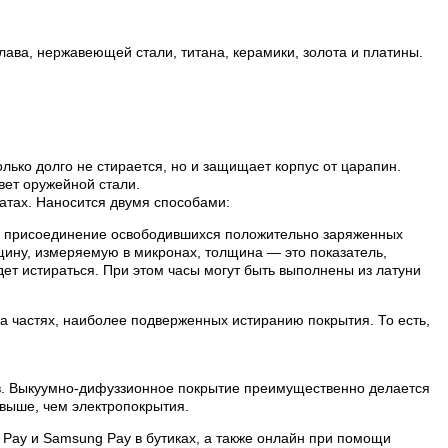
лава, нержавеющей стали, титана, керамики, золота и платины.
лько долго не стирается, но и защищает корпус от царапин.
вет оружейной стали.
атах. Наносится двумя способами:
ой присоединение освободившихся положительно заряженных
лщину, измеряемую в микронах, толщина — это показатель,
ет истираться. При этом часы могут быть выполнены из латуни
на частях, наиболее подверженных истиранию покрытия. То есть,
ов. Выкуумно-дифуззионное покрытие преимущественно делается
выше, чем электропокрытия.
 Pay и Samsung Pay в бутиках, а также онлайн при помощи