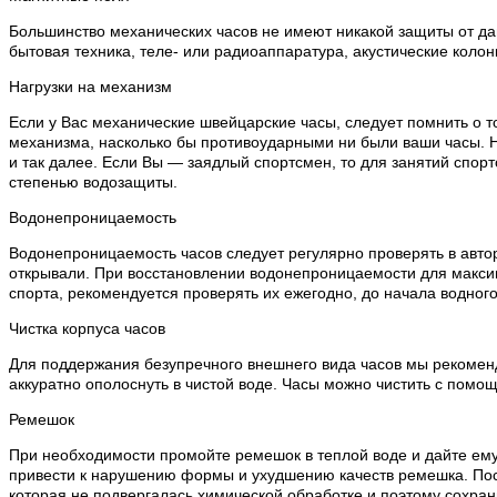
Большинство механических часов не имеют никакой защиты от дан
бытовая техника, теле- или радиоаппаратура, акустические колон
Нагрузки на механизм
Если у Вас механические швейцарские часы, следует помнить о т
механизма, насколько бы противоударными ни были ваши часы. Н
и так далее. Если Вы — заядлый спортсмен, то для занятий спо
степенью водозащиты.
Водонепроницаемость
Водонепроницаемость часов следует регулярно проверять в автор
открывали. При восстановлении водонепроницаемости для макси
спорта, рекомендуется проверять их ежегодно, до начала водного
Чистка корпуса часов
Для поддержания безупречного внешнего вида часов мы рекоменду
аккуратно ополоснуть в чистой воде. Часы можно чистить с помощ
Ремешок
При необходимости промойте ремешок в теплой воде и дайте ему
привести к нарушению формы и ухудшению качеств ремешка. Посл
которая не подвергалась химической обработке и поэтому сохран