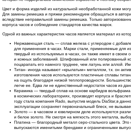
Цвет и форма изделий из натуральной необработанной кожи могут
Для замены ремешка и пряжки рекомендуем обращаться в авториз
вследствие неправильной замены ремешка. Только авторизованн
корпуса часов и соблюдение стандартов качества марок.
Одной из важных характеристик часов является материал из кото
Нержавеющая сталь — сплав железа с углеродом с добавле
для применения в часах. Марки стали, применяемые для из
твердый из используемых в часах, он также имеет в своем 
и кожных заболеваний. Шлифованный или полированный кор
поцарапать его намного труднее, чем латунь или аллой. И
Титан- иногда называют «крылатым» металлом, т.к. он акти
изготовления часов используются пластичные сплавы титана.
на ощупь благодаря низкой теплопроводности. Большинство 
легче ее. Едва ли не единственный недостаток часов из да
Керамика — твердый сплав на основе карбидов вольфрама и
в космических лабораториях, производят корпуса и браслет
году стала компания Rado, выпустив модель DiaStar,в дан
эксплуатации сохраняет первоначальный блеск, не вызывает
Золото — в часовом и ювелирном деле используются различ
и белое золото. Не смотря на мягкость этого металла, выбо
Платина — благородный металл серо-стального цвета. Это 
выпускаются именитыми брендами и ограниченными выпускам