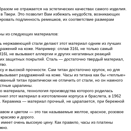
разом не отражается на эстетических качествах самого изделия.
в Твери. Это позволит Вам избежать неудобств, возникающих
ровать подлинность ремешков, их соответствие размерам
лены из следующих материалов:
ть нержавеющей стали делают этот материал одним из лучших
дражений на коже. Например: сплав 316L не только самый
 316L не вызывают аллергии и других негативных реакций
их защитных покрытий. Сталь — достаточно твердый материал,
тво.
су и высокой прочности. Сам титан достаточно хрупок, но для
е вызывает раздражений на коже. Часы из титана как бы «теплые»
анный титан практически не отличить от стали, но он намного
остные царапины.
о материала, технология производства которого родилась
нил этот материал в изготовлении корпуса и браслета, в 1962
и. Керамика — материал прочный, не царапается, при бережной
авом и цветом — это так называемые желтое, красное, розовое
 красиво и дорого.
имеет очень высокую цену. Как правило, часы из платины
жно.