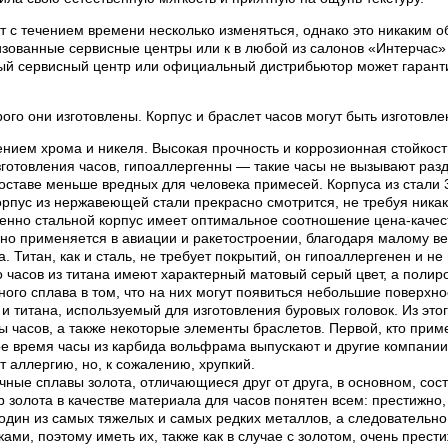
 с течением времени несколько изменяться, однако это никаким об
ованные сервисные центры или к в любой из салонов «Интерчас» 
ый сервисный центр или официальный дистрибьютор может гаранти
рого они изготовлены. Корпус и браслет часов могут быть изготов
нием хрома и никеля. Высокая прочность и коррозионная стойкос
готовления часов, гипоаллергенны — такие часы не вызывают раз
составе меньше вредных для человека примесей. Корпуса из стали
пус из нержавеющей стали прекрасно смотрится, не требуя никак
менно стальной корпус имеет оптимальное соотношение цена-качес
вно применяется в авиации и ракетостроении, благодаря малому ве
 Титан, как и сталь, не требует покрытий, он гипоаллергенен и н
часов из титана имеют характерный матовый серый цвет, а полиров
нного сплава в том, что на них могут появиться небольшие поверхн
 титана, используемый для изготовления буровых головок. Из этог
ы часов, а также некоторые элементы браслетов. Первой, кто приме
ное время часы из карбида вольфрама выпускают и другие компани
 аллергию, но, к сожалению, хрупкий.
ные сплавы золота, отличающиеся друг от друга, в основном, сост
р золота в качестве материала для часов понятен всем: престижно,
один из самых тяжелых и самых редких металлов, а следовательно 
и, поэтому иметь их, также как в случае с золотом, очень прести