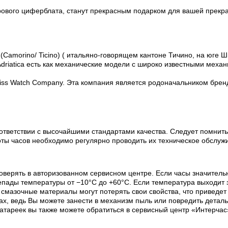
вого циферблата, станут прекрасным подарком для вашей прекрас
(Camorino/ Ticino) ( итальяно-говорящем кантоне Тичино, на юге Ш
riatica есть как механические модели с широко известными механи
Swiss Watch Company. Эта компания является родоначальником бренда
ответствии с высочайшими стандартами качества. Следует помнить
оты часов необходимо регулярно проводить их техническое обслуж
оверять в авторизованном сервисном центре. Если часы значитель
пады температуры от −10°C до +60°C. Если температура выходит з
х смазочные материалы могут потерять свои свойства, что приведе
х, ведь Вы можете занести в механизм пыль или повредить деталь
батареек вы также можете обратиться в сервисный центр «Интерчас