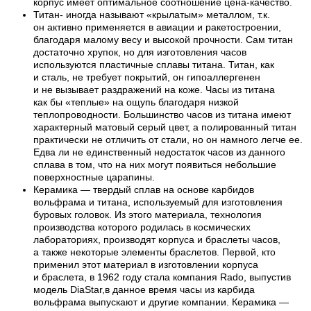
корпус имеет оптимальное соотношение цена-качество.
Титан- иногда называют «крылатым» металлом, т.к.
он активно применяется в авиации и ракетостроении,
благодаря малому весу и высокой прочности. Сам титан
достаточно хрупок, но для изготовления часов
используются пластичные сплавы титана. Титан, как
и сталь, не требует покрытий, он гипоаллергенен
и не вызывает раздражений на коже. Часы из титана
как бы «теплые» на ощупь благодаря низкой
теплопроводности. Большинство часов из титана имеют
характерный матовый серый цвет, а полированный титан
практически не отличить от стали, но он намного легче ее.
Едва ли не единственный недостаток часов из данного
сплава в том, что на них могут появиться небольшие
поверхностные царапины.
Керамика — твердый сплав на основе карбидов
вольфрама и титана, используемый для изготовления
буровых головок. Из этого материала, технология
производства которого родилась в космических
лабораториях, производят корпуса и браслеты часов,
а также некоторые элементы браслетов. Первой, кто
применил этот материал в изготовлении корпуса
и браслета, в 1962 году стала компания Rado, выпустив
модель DiaStar,в данное время часы из карбида
вольфрама выпускают и другие компании. Керамика —