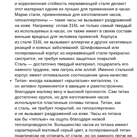
и коррозионная стойкость нержавеющей стали делают
этот материал одним из лучших для применения в часах.
Марки стали, применяемые для изготовления часов,
гипоаллергенны — такие часы не вызывают раздражений
на коже. Например: сплав 316L не только самый твердый
из используемых в часах, он также имеет в своем составе
меньше вредных для человека примесей. Корпуса
из стали 316L не вызывают аллергии и других негативных
реакций и кожных заболеваний. Шлифованный или
полированный корпус из нержавеющей стали прекрасно
смотрится, не требуя никаких защитных покрытий.
Сталь — достаточно твердый материал, поцарапать его
намного труднее, чем латунь или аллой. Именно стальной
корпус имеет оптимальное соотношение цена-качество.
Титан- иногда называют «крылатым» металлом, т.к.
он активно применяется в авиации и ракетостроении,
благодаря малому весу и высокой прочности. Сам титан
достаточно хрупок, но для изготовления часов
используются пластичные сплавы титана. Титан, как
и сталь, не требует покрытий, он гипоаллергенен
и не вызывает раздражений на коже. Часы из титана
как бы «теплые» на ощупь благодаря низкой
теплопроводности. Большинство часов из титана имеют
характерный матовый серый цвет, а полированный титан
практически не отличить от стали, но он намного легче ее.