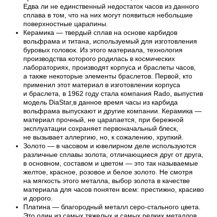
Едва ли не единственный недостаток часов из данного
сплава в том, что на них могут появиться небольшие
поверхностные царапины.
Керамика — твердый сплав на основе карбидов
вольфрама и титана, используемый для изготовления
буровых головок. Из этого материала, технология
производства которого родилась в космических
лабораториях, производят корпуса и браслеты часов,
а также некоторые элементы браслетов. Первой, кто
применил этот материал в изготовлении корпуса
и браслета, в 1962 году стала компания Rado, выпустив
модель DiaStar,в данное время часы из карбида
вольфрама выпускают и другие компании. Керамика —
материал прочный, не царапается, при бережной
эксплуатации сохраняет первоначальный блеск,
не вызывает аллергию, но, к сожалению, хрупкий.
Золото — в часовом и ювелирном деле используются
различные сплавы золота, отличающиеся друг от друга,
в основном, составом и цветом — это так называемые
желтое, красное, розовое и белое золото. Не смотря
на мягкость этого металла, выбор золота в качестве
материала для часов понятен всем: престижно, красиво
и дорого.
Платина — благородный металл серо-стального цвета.
Это один из самых тяжелых и самых редких металлов,