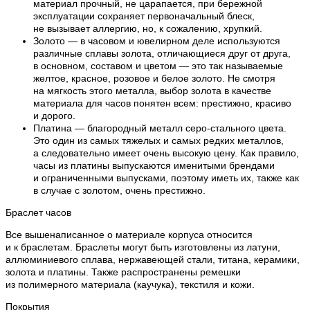
материал прочный, не царапается, при бережной
эксплуатации сохраняет первоначальный блеск,
не вызывает аллергию, но, к сожалению, хрупкий.
Золото — в часовом и ювелирном деле используются
различные сплавы золота, отличающиеся друг от друга,
в основном, составом и цветом — это так называемые
желтое, красное, розовое и белое золото. Не смотря
на мягкость этого металла, выбор золота в качестве
материала для часов понятен всем: престижно, красиво
и дорого.
Платина — благородный металл серо-стального цвета.
Это один из самых тяжелых и самых редких металлов,
а следовательно имеет очень высокую цену. Как правило,
часы из платины выпускаются именитыми брендами
и ограниченными выпусками, поэтому иметь их, также как
в случае с золотом, очень престижно.
Браслет часов
Все вышенаписанное о материале корпуса относится
и к браслетам. Браслеты могут быть изготовлены из латуни,
аллюминиевого сплава, нержавеющей стали, титана, керамики,
золота и платины. Также распространены ремешки
из полимерного материала (каучука), текстиля и кожи.
Покрытия