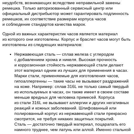
неудобств, возникающих вследствие неправильной замены
ремешка. Только авторизованный сервисный центр или
официальный дистрибьютор может гарантировать подлинность
ремешков, их соответствие размерам корпуса часов
и соблюдение стандартов качества марок.
Одной из важных характеристик часов является материал
из которого они изготовлены. Корпус и браслет часов могут быть
изготовлены из следующих материалов:
Нержавеющая сталь — сплав железа с углеродом
с добавлением хрома и никеля. Высокая прочность
и коррозионная стойкость нержавеющей стали делают
этот материал одним из лучших для применения в часах.
Марки стали, применяемые для изготовления часов,
гипоаллергенны — такие часы не вызывают раздражений
на коже. Например: сплав 316L не только самый твердый
из используемых в часах, он также имеет в своем составе
меньше вредных для человека примесей. Корпуса
из стали 316L не вызывают аллергии и других негативных
реакций и кожных заболеваний. Шлифованный или
полированный корпус из нержавеющей стали прекрасно
смотрится, не требуя никаких защитных покрытий.
Сталь — достаточно твердый материал, поцарапать его
намного труднее, чем латунь или аллой. Именно стальной