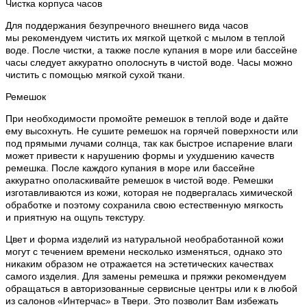
Чистка корпуса часов
Для поддержания безупречного внешнего вида часов
мы рекомендуем чистить их мягкой щеткой с мылом в теплой
воде. После чистки, а также после купания в море или бассейне
часы следует аккуратно ополоснуть в чистой воде. Часы можно
чистить с помощью мягкой сухой ткани.
Ремешок
При необходимости промойте ремешок в теплой воде и дайте
ему высохнуть. Не сушите ремешок на горячей поверхности или
под прямыми лучами солнца, так как быстрое испарение влаги
может привести к нарушению формы и ухудшению качеств
ремешка. После каждого купания в море или бассейне
аккуратно ополаскивайте ремешок в чистой воде. Ремешки
изготавливаются из кожи, которая не подвергалась химической
обработке и поэтому сохранила свою естественную мягкость
и приятную на ощупь текстуру.
Цвет и форма изделий из натуральной необработанной кожи
могут с течением времени несколько изменяться, однако это
никаким образом не отражается на эстетических качествах
самого изделия. Для замены ремешка и пряжки рекомендуем
обращаться в авторизованные сервисные центры или к в любой
из салонов «Интерчас» в Твери. Это позволит Вам избежать