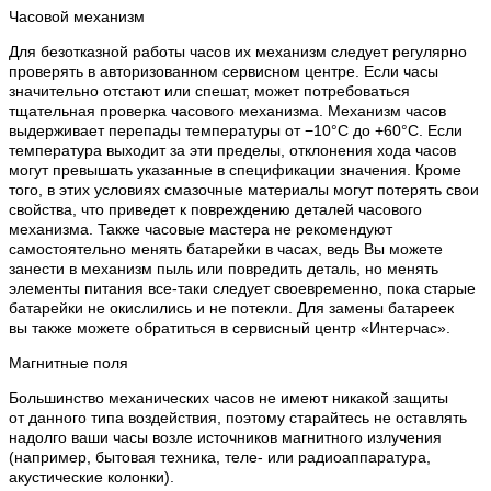
Часовой механизм
Для безотказной работы часов их механизм следует регулярно
проверять в авторизованном сервисном центре. Если часы
значительно отстают или спешат, может потребоваться
тщательная проверка часового механизма. Механизм часов
выдерживает перепады температуры от −10°C до +60°C. Если
температура выходит за эти пределы, отклонения хода часов
могут превышать указанные в спецификации значения. Кроме
того, в этих условиях смазочные материалы могут потерять свои
свойства, что приведет к повреждению деталей часового
механизма. Также часовые мастера не рекомендуют
самостоятельно менять батарейки в часах, ведь Вы можете
занести в механизм пыль или повредить деталь, но менять
элементы питания все-таки следует своевременно, пока старые
батарейки не окислились и не потекли. Для замены батареек
вы также можете обратиться в сервисный центр «Интерчас».
Магнитные поля
Большинство механических часов не имеют никакой защиты
от данного типа воздействия, поэтому старайтесь не оставлять
надолго ваши часы возле источников магнитного излучения
(например, бытовая техника, теле- или радиоаппаратура,
акустические колонки).