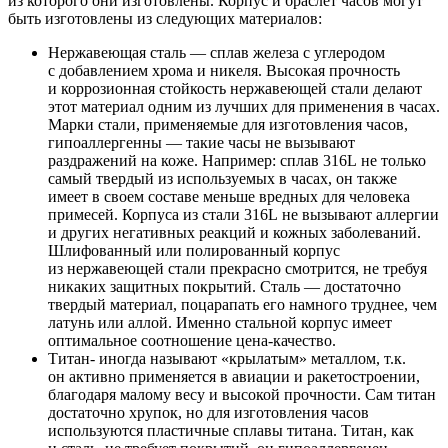
из которого они изготовлены. Корпус и браслет часов могут
быть изготовлены из следующих материалов:
Нержавеющая сталь — сплав железа с углеродом
с добавлением хрома и никеля. Высокая прочность
и коррозионная стойкость нержавеющей стали делают
этот материал одним из лучших для применения в часах.
Марки стали, применяемые для изготовления часов,
гипоаллергенны — такие часы не вызывают
раздражений на коже. Например: сплав 316L не только
самый твердый из используемых в часах, он также
имеет в своем составе меньше вредных для человека
примесей. Корпуса из стали 316L не вызывают аллергии
и других негативных реакций и кожных заболеваний.
Шлифованный или полированный корпус
из нержавеющей стали прекрасно смотрится, не требуя
никаких защитных покрытий. Сталь — достаточно
твердый материал, поцарапать его намного труднее, чем
латунь или аллой. Именно стальной корпус имеет
оптимальное соотношение цена-качество.
Титан- иногда называют «крылатым» металлом, т.к.
он активно применяется в авиации и ракетостроении,
благодаря малому весу и высокой прочности. Сам титан
достаточно хрупок, но для изготовления часов
используются пластичные сплавы титана. Титан, как