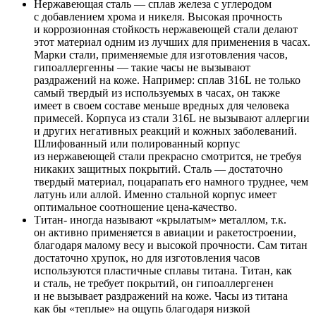
Нержавеющая сталь — сплав железа с углеродом
с добавлением хрома и никеля. Высокая прочность
и коррозионная стойкость нержавеющей стали делают
этот материал одним из лучших для применения в часах.
Марки стали, применяемые для изготовления часов,
гипоаллергенны — такие часы не вызывают
раздражений на коже. Например: сплав 316L не только
самый твердый из используемых в часах, он также
имеет в своем составе меньше вредных для человека
примесей. Корпуса из стали 316L не вызывают аллергии
и других негативных реакций и кожных заболеваний.
Шлифованный или полированный корпус
из нержавеющей стали прекрасно смотрится, не требуя
никаких защитных покрытий. Сталь — достаточно
твердый материал, поцарапать его намного труднее, чем
латунь или аллой. Именно стальной корпус имеет
оптимальное соотношение цена-качество.
Титан- иногда называют «крылатым» металлом, т.к.
он активно применяется в авиации и ракетостроении,
благодаря малому весу и высокой прочности. Сам титан
достаточно хрупок, но для изготовления часов
используются пластичные сплавы титана. Титан, как
и сталь, не требует покрытий, он гипоаллергенен
и не вызывает раздражений на коже. Часы из титана
как бы «теплые» на ощупь благодаря низкой