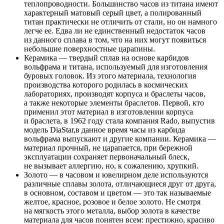
теплопроводности. Большинство часов из титана имеют
характерный матовый серый цвет, а полированный
титан практически не отличить от стали, но он намного
легче ее. Едва ли не единственный недостаток часов
из данного сплава в том, что на них могут появиться
небольшие поверхностные царапины.
Керамика — твердый сплав на основе карбидов
вольфрама и титана, используемый для изготовления
буровых головок. Из этого материала, технология
производства которого родилась в космических
лабораториях, производят корпуса и браслеты часов,
а также некоторые элементы браслетов. Первой, кто
применил этот материал в изготовлении корпуса
и браслета, в 1962 году стала компания Rado, выпустив
модель DiaStar,в данное время часы из карбида
вольфрама выпускают и другие компании. Керамика —
материал прочный, не царапается, при бережной
эксплуатации сохраняет первоначальный блеск,
не вызывает аллергию, но, к сожалению, хрупкий.
Золото — в часовом и ювелирном деле используются
различные сплавы золота, отличающиеся друг от друга,
в основном, составом и цветом — это так называемые
желтое, красное, розовое и белое золото. Не смотря
на мягкость этого металла, выбор золота в качестве
материала для часов понятен всем: престижно, красиво