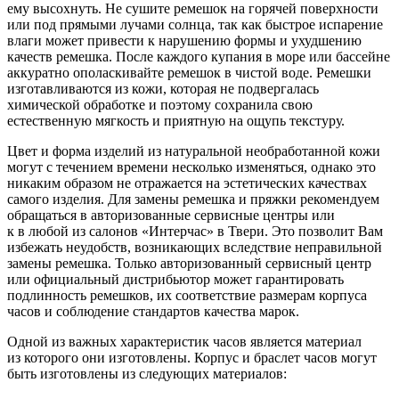
ему высохнуть. Не сушите ремешок на горячей поверхности
или под прямыми лучами солнца, так как быстрое испарение
влаги может привести к нарушению формы и ухудшению
качеств ремешка. После каждого купания в море или бассейне
аккуратно ополаскивайте ремешок в чистой воде. Ремешки
изготавливаются из кожи, которая не подвергалась
химической обработке и поэтому сохранила свою
естественную мягкость и приятную на ощупь текстуру.
Цвет и форма изделий из натуральной необработанной кожи
могут с течением времени несколько изменяться, однако это
никаким образом не отражается на эстетических качествах
самого изделия. Для замены ремешка и пряжки рекомендуем
обращаться в авторизованные сервисные центры или
к в любой из салонов «Интерчас» в Твери. Это позволит Вам
избежать неудобств, возникающих вследствие неправильной
замены ремешка. Только авторизованный сервисный центр
или официальный дистрибьютор может гарантировать
подлинность ремешков, их соответствие размерам корпуса
часов и соблюдение стандартов качества марок.
Одной из важных характеристик часов является материал
из которого они изготовлены. Корпус и браслет часов могут
быть изготовлены из следующих материалов: