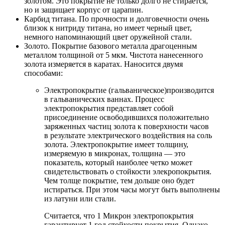
золотом. Это покрытие не только долго не стирается,
но и защищает корпус от царапин.
Карбид титана. По прочности и долговечности очень
близок к нитриду титана, но имеет черный цвет,
немного напоминающий цвет оружейной стали.
Золото. Покрытие базового металла драгоценным
металлом толщиной от 5 мкм. Чистота нанесенного
золота измеряется в каратах. Наносится двумя
способами:
Электропокрытие (гальваническое)производится
в гальванических ваннах. Процесс
электропокрытия представляет собой
присоединение освободившихся положительно
заряженных частиц золота к поверхности часов
в результате электрического воздействия на соль
золота. Электропокрытие имеет толщину,
измеряемую в микронах, толщина — это
показатель, который наиболее четко может
свидетельствовать о стойкости элекропокрытия.
Чем толще покрытие, тем дольше оно будет
истираться. При этом часы могут быть выполнены
из латуни или стали.
Считается, что 1 Микрон электропокрытия
гарантирует 1 год стойкости покрытия. Однако