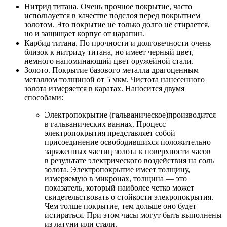
Нитрид титана. Очень прочное покрытие, часто
используется в качестве подслоя перед покрытием
золотом. Это покрытие не только долго не стирается,
но и защищает корпус от царапин.
Карбид титана. По прочности и долговечности очень
близок к нитриду титана, но имеет черный цвет,
немного напоминающий цвет оружейной стали.
Золото. Покрытие базового металла драгоценным
металлом толщиной от 5 мкм. Чистота нанесенного
золота измеряется в каратах. Наносится двумя
способами:
Электропокрытие (гальваническое)производится
в гальванических ваннах. Процесс
электропокрытия представляет собой
присоединение освободившихся положительно
заряженных частиц золота к поверхности часов
в результате электрического воздействия на соль
золота. Электропокрытие имеет толщину,
измеряемую в микронах, толщина — это
показатель, который наиболее четко может
свидетельствовать о стойкости элекропокрытия.
Чем толще покрытие, тем дольше оно будет
истираться. При этом часы могут быть выполнены
из латуни или стали.