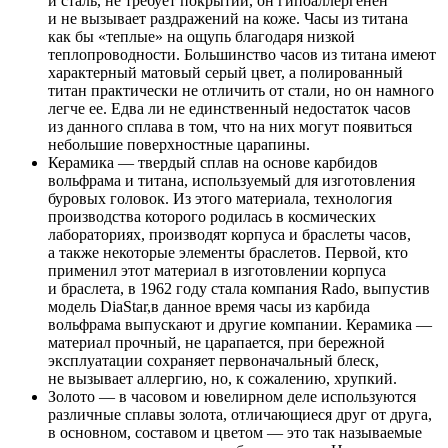
и сталь, не требует покрытий, он гипоаллергенен
и не вызывает раздражений на коже. Часы из титана
как бы «теплые» на ощупь благодаря низкой
теплопроводности. Большинство часов из титана имеют
характерный матовый серый цвет, а полированный
титан практически не отличить от стали, но он намного
легче ее. Едва ли не единственный недостаток часов
из данного сплава в том, что на них могут появиться
небольшие поверхностные царапины.
Керамика — твердый сплав на основе карбидов
вольфрама и титана, используемый для изготовления
буровых головок. Из этого материала, технология
производства которого родилась в космических
лабораториях, производят корпуса и браслеты часов,
а также некоторые элементы браслетов. Первой, кто
применил этот материал в изготовлении корпуса
и браслета, в 1962 году стала компания Rado, выпустив
модель DiaStar,в данное время часы из карбида
вольфрама выпускают и другие компании. Керамика —
материал прочный, не царапается, при бережной
эксплуатации сохраняет первоначальный блеск,
не вызывает аллергию, но, к сожалению, хрупкий.
Золото — в часовом и ювелирном деле используются
различные сплавы золота, отличающиеся друг от друга,
в основном, составом и цветом — это так называемые