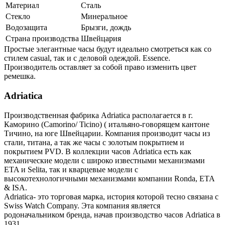
Материал
Сталь
Стекло
Минеральное
Водозащита
Брызги, дождь
Страна производства
Швейцария
Простые элегантные часы будут идеально смотреться как со
стилем casual, так и с деловой одеждой. Essence.
Производитель оставляет за собой право изменить цвет
ремешка.
Adriatica
Производственная фабрика Adriatica располагается в г.
Каморино (Camorino/ Ticino) ( итальяно-говорящем кантоне
Тичино, на юге Швейцарии. Компания производит часы из
стали, титана, а так же часы с золотым покрытием и
покрытием PVD. В коллекции часов Adriatica есть как
механические модели с широко известными механизмами
ETA и Selita, так и кварцевые модели с
высокотехнологичными механизмами компании Ronda, ETA
& ISA.
Adriatica- это торговая марка, история которой тесно связана с
Swiss Watch Company. Эта компания является
родоначальником бренда, начав производство часов Adriatica в
1931.