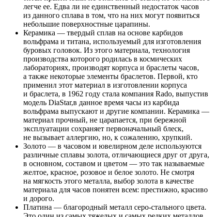
легче ее. Едва ли не единственный недостаток часов
из данного сплава в том, что на них могут появиться
небольшие поверхностные царапины.
Керамика — твердый сплав на основе карбидов
вольфрама и титана, используемый для изготовления
буровых головок. Из этого материала, технология
производства которого родилась в космических
лабораториях, производят корпуса и браслеты часов,
а также некоторые элементы браслетов. Первой, кто
применил этот материал в изготовлении корпуса
и браслета, в 1962 году стала компания Rado, выпустив
модель DiaStar,в данное время часы из карбида
вольфрама выпускают и другие компании. Керамика —
материал прочный, не царапается, при бережной
эксплуатации сохраняет первоначальный блеск,
не вызывает аллергию, но, к сожалению, хрупкий.
Золото — в часовом и ювелирном деле используются
различные сплавы золота, отличающиеся друг от друга,
в основном, составом и цветом — это так называемые
желтое, красное, розовое и белое золото. Не смотря
на мягкость этого металла, выбор золота в качестве
материала для часов понятен всем: престижно, красиво
и дорого.
Платина — благородный металл серо-стального цвета.
Это один из самых тяжелых и самых редких металлов,