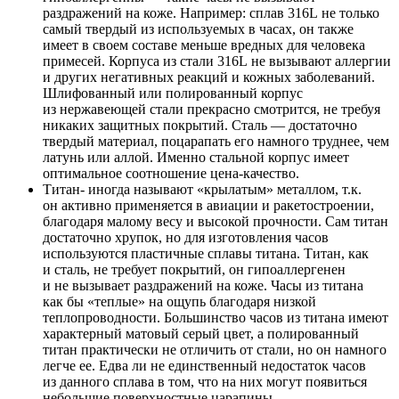
раздражений на коже. Например: сплав 316L не только
самый твердый из используемых в часах, он также
имеет в своем составе меньше вредных для человека
примесей. Корпуса из стали 316L не вызывают аллергии
и других негативных реакций и кожных заболеваний.
Шлифованный или полированный корпус
из нержавеющей стали прекрасно смотрится, не требуя
никаких защитных покрытий. Сталь — достаточно
твердый материал, поцарапать его намного труднее, чем
латунь или аллой. Именно стальной корпус имеет
оптимальное соотношение цена-качество.
Титан- иногда называют «крылатым» металлом, т.к.
он активно применяется в авиации и ракетостроении,
благодаря малому весу и высокой прочности. Сам титан
достаточно хрупок, но для изготовления часов
используются пластичные сплавы титана. Титан, как
и сталь, не требует покрытий, он гипоаллергенен
и не вызывает раздражений на коже. Часы из титана
как бы «теплые» на ощупь благодаря низкой
теплопроводности. Большинство часов из титана имеют
характерный матовый серый цвет, а полированный
титан практически не отличить от стали, но он намного
легче ее. Едва ли не единственный недостаток часов
из данного сплава в том, что на них могут появиться
небольшие поверхностные царапины.