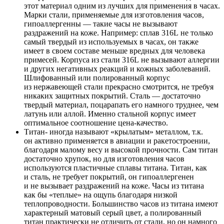
этот материал одним из лучших для применения в часах.
Марки стали, применяемые для изготовления часов,
гипоаллергенны — такие часы не вызывают
раздражений на коже. Например: сплав 316L не только
самый твердый из используемых в часах, он также
имеет в своем составе меньше вредных для человека
примесей. Корпуса из стали 316L не вызывают аллергии
и других негативных реакций и кожных заболеваний.
Шлифованный или полированный корпус
из нержавеющей стали прекрасно смотрится, не требуя
никаких защитных покрытий. Сталь — достаточно
твердый материал, поцарапать его намного труднее, чем
латунь или аллой. Именно стальной корпус имеет
оптимальное соотношение цена-качество.
Титан- иногда называют «крылатым» металлом, т.к.
он активно применяется в авиации и ракетостроении,
благодаря малому весу и высокой прочности. Сам титан
достаточно хрупок, но для изготовления часов
используются пластичные сплавы титана. Титан, как
и сталь, не требует покрытий, он гипоаллергенен
и не вызывает раздражений на коже. Часы из титана
как бы «теплые» на ощупь благодаря низкой
теплопроводности. Большинство часов из титана имеют
характерный матовый серый цвет, а полированный
титан практически не отличить от стали, но он намного