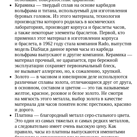
Керамика — твердый сплав на основе карбидов
вольфрама и титана, используемый для изготовления
буровых головок. Из этого материала, технология
производства которого родилась в космических
лабораториях, производят корпуса и браслеты часов,
а также некоторые элементы браслетов. Первой, кто
применил этот материал в изготовлении корпуса
и браслета, в 1962 году стала компания Rado, выпустив
модель DiaStar,в данное время часы из карбида
вольфрама выпускают и другие компании. Керамика —
материал прочный, не царапается, при бережной
эксплуатации сохраняет первоначальный блеск,
не вызывает аллергию, но, к сожалению, хрупкий.
Золото — в часовом и ювелирном деле используются
различные сплавы золота, отличающиеся друг от друга,
в основном, составом и цветом — это так называемые
желтое, красное, розовое и белое золото. Не смотря
на мягкость этого металла, выбор золота в качестве
материала для часов понятен всем: престижно, красиво
и дорого.
Платина — благородный металл серо-стального цвета.
Это один из самых тяжелых и самых редких металлов,
а следовательно имеет очень высокую цену. Как
правило, часы из платины выпускаются именитыми