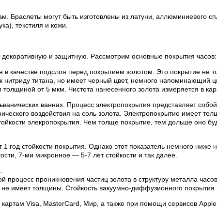
м. Браслеты могут быть изготовлены из латуни, аллюминиевого сп
а), текстиля и кожи.
 декоративную и защитную. Рассмотрим основные покрытия часов:
я в качестве подслоя перед покрытием золотом. Это покрытие не то
 к нитриду титана, но имеет черный цвет, немного напоминающий ц
толщиной от 5 мкм. Чистота нанесенного золота измеряется в кар
льванических ваннах. Процесс электропокрытия представляет соб
ктрического воздействия на соль золота. Электропокрытие имеет то
тойкости элекропокрытия. Чем толще покрытие, тем дольше оно буд
т 1 год стойкости покрытия. Однако этот показатель немного ниже 
ости, 7-ми микронное — 5-7 лет стойкости и так далее.
.
й процесс проникновения частиц золота в структуру металла час
 не имеет толщины. Стойкость вакуумно-диффузионного покрытия 
артам Visa, MasterCard, Мир, а также при помощи сервисов Apple