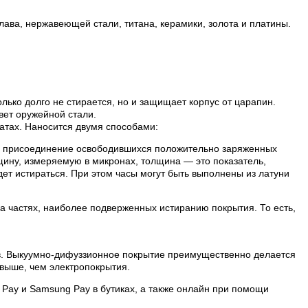
лава, нержавеющей стали, титана, керамики, золота и платины.
лько долго не стирается, но и защищает корпус от царапин.
вет оружейной стали.
атах. Наносится двумя способами:
ой присоединение освободившихся положительно заряженных
лщину, измеряемую в микронах, толщина — это показатель,
ет истираться. При этом часы могут быть выполнены из латуни
на частях, наиболее подверженных истиранию покрытия. То есть,
ов. Выкуумно-дифуззионное покрытие преимущественно делается
выше, чем электропокрытия.
 Pay и Samsung Pay в бутиках, а также онлайн при помощи