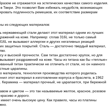
разом не отражается на эстетических качествах самого изделия.
в Твери. Это позволит Вам избежать неудобств, возникающих
ровать подлинность ремешков, их соответствие размерам
лены из следующих материалов:
ть нержавеющей стали делают этот материал одним из лучших
дражений на коже. Например: сплав 316L не только самый
 316L не вызывают аллергии и других негативных реакций
их защитных покрытий. Сталь — достаточно твердый материал,
тво.
су и высокой прочности. Сам титан достаточно хрупок, но для
е вызывает раздражений на коже. Часы из титана как бы «теплые»
анный титан практически не отличить от стали, но он намного
остные царапины.
о материала, технология производства которого родилась
нил этот материал в изготовлении корпуса и браслета, в 1962
и. Керамика — материал прочный, не царапается, при бережной
авом и цветом — это так называемые желтое, красное, розовое
 красиво и дорого.
имеет очень высокую цену. Как правило, часы из платины
жно.