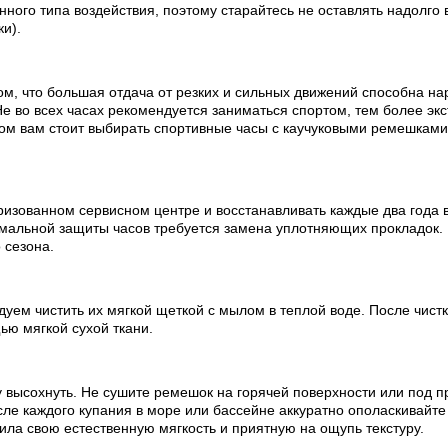
ного типа воздействия, поэтому старайтесь не оставлять надолго 
ки).
ом, что большая отдача от резких и сильных движений способна на
е во всех часах рекомендуется заниматься спортом, тем более эк
ртом вам стоит выбирать спортивные часы с каучуковыми ремешкам
изованном сервисном центре и восстанавливать каждые два года в
мальной защиты часов требуется замена уплотняющих прокладок.
 сезона.
ем чистить их мягкой щеткой с мылом в теплой воде. После чистки
ью мягкой сухой ткани.
 высохнуть. Не сушите ремешок на горячей поверхности или под п
е каждого купания в море или бассейне аккуратно ополаскивайте 
ила свою естественную мягкость и приятную на ощупь текстуру.