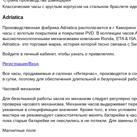
Страна производства
Швейцария
Классические часы с круглым корпусом на стальном браслете иде
Adriatica
Производственная фабрика Adriatica располагается в г. Каморино 
часы с золотым покрытием и покрытием PVD. В коллекции часов Ad
высокотехнологичными механизмами компании Ronda, ETA & ISA.
Adriatica- это торговая марка, история которой тесно связана с 
Войдите в личный кабинет, чтобы узнать о привилегиях.
Регистрация/Вход
Все часы, продаваемые в салонах «Интерчас», производятся в со
в сутки, поэтому для обеспечения длительной и безупречной раб
Часовой механизм
Для безотказной работы часов их механизм следует регулярно пр
проверка часового механизма. Механизм часов выдерживает пере
указанные в спецификации значения. Кроме того, в этих условия
мастера не рекомендуют самостоятельно менять батарейки в часа
пока старые батарейки не окислились и не потекли. Для замены 
Магнитные поля