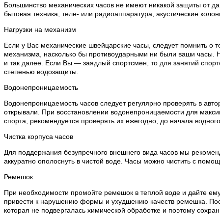
Большинство механических часов не имеют никакой защиты от дан
бытовая техника, теле- или радиоаппаратура, акустические колон
Нагрузки на механизм
Если у Вас механические швейцарские часы, следует помнить о т
механизма, насколько бы противоударными ни были ваши часы. Н
и так далее. Если Вы — заядлый спортсмен, то для занятий спо
степенью водозащиты.
Водонепроницаемость
Водонепроницаемость часов следует регулярно проверять в автор
открывали. При восстановлении водонепроницаемости для макси
спорта, рекомендуется проверять их ежегодно, до начала водного
Чистка корпуса часов
Для поддержания безупречного внешнего вида часов мы рекоменду
аккуратно ополоснуть в чистой воде. Часы можно чистить с помощ
Ремешок
При необходимости промойте ремешок в теплой воде и дайте ему
привести к нарушению формы и ухудшению качеств ремешка. Посл
которая не подвергалась химической обработке и поэтому сохран