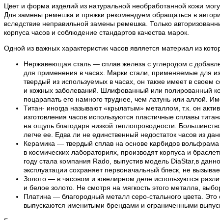
Цвет и форма изделий из натуральной необработанной кожи могут
Для замены ремешка и пряжки рекомендуем обращаться в авториз
вследствие неправильной замены ремешка. Только авторизованн
корпуса часов и соблюдение стандартов качества марок.
Одной из важных характеристик часов является материал из кото
Нержавеющая сталь — сплав железа с углеродом с добавле
для применения в часах. Марки стали, применяемые для из
твердый из используемых в часах, он также имеет в своем 
и кожных заболеваний. Шлифованный или полированный кор
поцарапать его намного труднее, чем латунь или аллой. И
Титан- иногда называют «крылатым» металлом, т.к. он акти
изготовления часов используются пластичные сплавы титана.
на ощупь благодаря низкой теплопроводности. Большинство 
легче ее. Едва ли не единственный недостаток часов из да
Керамика — твердый сплав на основе карбидов вольфрама и
в космических лабораториях, производят корпуса и браслет
году стала компания Rado, выпустив модель DiaStar,в дан
эксплуатации сохраняет первоначальный блеск, не вызывает
Золото — в часовом и ювелирном деле используются различ
и белое золото. Не смотря на мягкость этого металла, выбо
Платина — благородный металл серо-стального цвета. Это 
выпускаются именитыми брендами и ограниченными выпускам