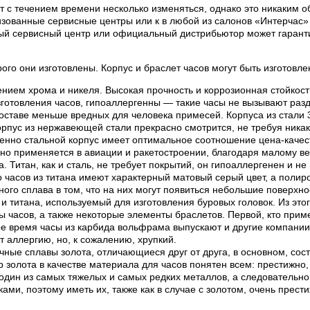
 с течением времени несколько изменяться, однако это никаким об
ованные сервисные центры или к в любой из салонов «Интерчас» 
ый сервисный центр или официальный дистрибьютор может гаранти
рого они изготовлены. Корпус и браслет часов могут быть изготов
нием хрома и никеля. Высокая прочность и коррозионная стойкос
готовления часов, гипоаллергенны — такие часы не вызывают раз
составе меньше вредных для человека примесей. Корпуса из стали
пус из нержавеющей стали прекрасно смотрится, не требуя никак
менно стальной корпус имеет оптимальное соотношение цена-качес
вно применяется в авиации и ракетостроении, благодаря малому ве
 Титан, как и сталь, не требует покрытий, он гипоаллергенен и н
часов из титана имеют характерный матовый серый цвет, а полиров
нного сплава в том, что на них могут появиться небольшие поверхн
 титана, используемый для изготовления буровых головок. Из этог
ы часов, а также некоторые элементы браслетов. Первой, кто приме
ное время часы из карбида вольфрама выпускают и другие компани
 аллергию, но, к сожалению, хрупкий.
ные сплавы золота, отличающиеся друг от друга, в основном, сост
р золота в качестве материала для часов понятен всем: престижно,
один из самых тяжелых и самых редких металлов, а следовательно 
и, поэтому иметь их, также как в случае с золотом, очень прести