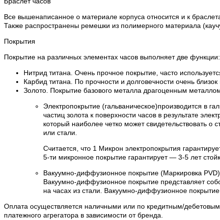
Браслет часов
Все вышенаписанное о материале корпуса относится и к браслета
Также распространены ремешки из полимерного материала (каучук
Покрытия
Покрытие на различных элементах часов выполняет две функции:
Нитрид титана. Очень прочное покрытие, часто используетс
Карбид титана. По прочности и долговечности очень близок
Золото. Покрытие базового металла драгоценным металлом 
Электропокрытие (гальваническое)производится в га
частиц золота к поверхности часов в результате эле
который наиболее четко может свидетельствовать о с
или стали.
Считается, что 1 Микрон электропокрытия гарантируе
5-ти микронное покрытие гарантирует — 3-5 лет стойк
Вакуумно-диффузионное покрытие (Маркировка PVD)
Вакуумно-диффузионное покрытие представляет собо
на часах из стали. Вакуумно-диффузионное покрытие
Оплата осуществляется наличными или по кредитным/дебетовым к
платежного агрегатора в зависимости от бренда.