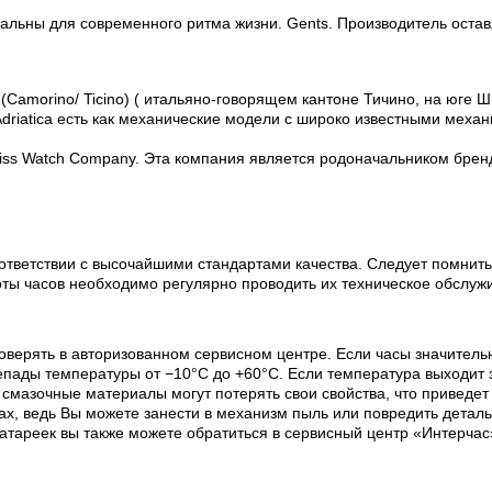
альны для современного ритма жизни. Gents. Производитель остав
(Camorino/ Ticino) ( итальяно-говорящем кантоне Тичино, на юге Ш
riatica есть как механические модели с широко известными механи
Swiss Watch Company. Эта компания является родоначальником бренда
ответствии с высочайшими стандартами качества. Следует помнить
оты часов необходимо регулярно проводить их техническое обслуж
оверять в авторизованном сервисном центре. Если часы значитель
пады температуры от −10°C до +60°C. Если температура выходит з
х смазочные материалы могут потерять свои свойства, что приведе
х, ведь Вы можете занести в механизм пыль или повредить деталь
батареек вы также можете обратиться в сервисный центр «Интерчас