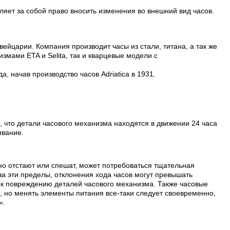
ляет за собой право вносить изменения во внешний вид часов.
вейцарии. Компания производит часы из стали, титана, а так же
змами ETA и Selita, так и кварцевые модели с
, начав производство часов Adriatica в 1931.
, что детали часового механизма находятся в движении 24 часа
ивание.
но отстают или спешат, может потребоваться тщательная
а эти пределы, отклонения хода часов могут превышать
т к повреждению деталей часового механизма. Также часовые
, но менять элементы питания все-таки следует своевременно,
».