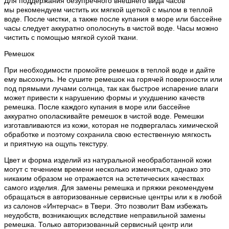
Для поддержания безупречного внешнего вида часов
мы рекомендуем чистить их мягкой щеткой с мылом в теплой
воде. После чистки, а также после купания в море или бассейне
часы следует аккуратно ополоснуть в чистой воде. Часы можно
чистить с помощью мягкой сухой ткани.
Ремешок
При необходимости промойте ремешок в теплой воде и дайте
ему высохнуть. Не сушите ремешок на горячей поверхности или
под прямыми лучами солнца, так как быстрое испарение влаги
может привести к нарушению формы и ухудшению качеств
ремешка. После каждого купания в море или бассейне
аккуратно ополаскивайте ремешок в чистой воде. Ремешки
изготавливаются из кожи, которая не подвергалась химической
обработке и поэтому сохранила свою естественную мягкость
и приятную на ощупь текстуру.
Цвет и форма изделий из натуральной необработанной кожи
могут с течением времени несколько изменяться, однако это
никаким образом не отражается на эстетических качествах
самого изделия. Для замены ремешка и пряжки рекомендуем
обращаться в авторизованные сервисные центры или к в любой
из салонов «Интерчас» в Твери. Это позволит Вам избежать
неудобств, возникающих вследствие неправильной замены
ремешка. Только авторизованный сервисный центр или