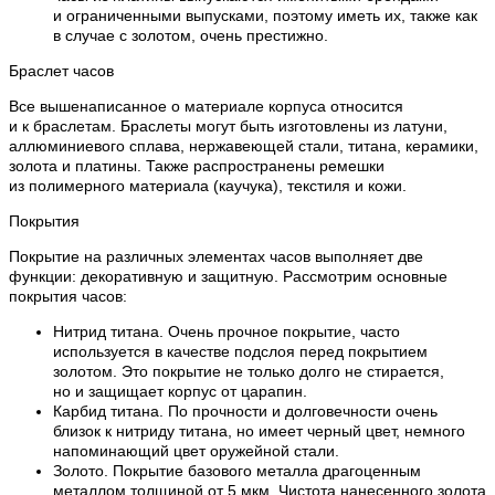
и ограниченными выпусками, поэтому иметь их, также как
в случае с золотом, очень престижно.
Браслет часов
Все вышенаписанное о материале корпуса относится
и к браслетам. Браслеты могут быть изготовлены из латуни,
аллюминиевого сплава, нержавеющей стали, титана, керамики,
золота и платины. Также распространены ремешки
из полимерного материала (каучука), текстиля и кожи.
Покрытия
Покрытие на различных элементах часов выполняет две
функции: декоративную и защитную. Рассмотрим основные
покрытия часов:
Нитрид титана. Очень прочное покрытие, часто
используется в качестве подслоя перед покрытием
золотом. Это покрытие не только долго не стирается,
но и защищает корпус от царапин.
Карбид титана. По прочности и долговечности очень
близок к нитриду титана, но имеет черный цвет, немного
напоминающий цвет оружейной стали.
Золото. Покрытие базового металла драгоценным
металлом толщиной от 5 мкм. Чистота нанесенного золота