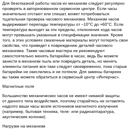
Для безотказной работы часов их механизм следует регулярно
проверять в авторизованном сервисном центре. Если часы
значительно отстают или спешат, может потребоваться
тщательная проверка часового механизма. Механизм часов
выдерживает перепады температуры от −10°C до +60°C. Если
температура выходит за эти пределы, отклонения хода часов
могут превышать указанные в спецификации значения. Кроме
того, в этих условиях смазочные материалы могут потерять свои
свойства, что приведет к повреждению деталей часового
механизма. Также часовые мастера не рекомендуют
самостоятельно менять батарейки в часах, ведь Вы можете
занести в механизм пыль или повредить деталь, но менять
элементы питания все-таки следует своевременно, пока старые
батарейки не окислились и не потекли. Для замены батареек
вы также можете обратиться в сервисный центр «Интерчас».
Магнитные поля
Большинство механических часов не имеют никакой защиты
от данного типа воздействия, поэтому старайтесь не оставлять
надолго ваши часы возле источников магнитного излучения
(например, бытовая техника, теле- или радиоаппаратура,
акустические колонки).
Нагрузки на механизм