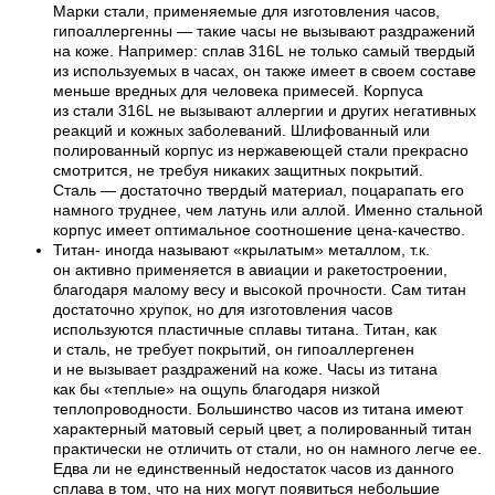
Марки стали, применяемые для изготовления часов,
гипоаллергенны — такие часы не вызывают раздражений
на коже. Например: сплав 316L не только самый твердый
из используемых в часах, он также имеет в своем составе
меньше вредных для человека примесей. Корпуса
из стали 316L не вызывают аллергии и других негативных
реакций и кожных заболеваний. Шлифованный или
полированный корпус из нержавеющей стали прекрасно
смотрится, не требуя никаких защитных покрытий.
Сталь — достаточно твердый материал, поцарапать его
намного труднее, чем латунь или аллой. Именно стальной
корпус имеет оптимальное соотношение цена-качество.
Титан- иногда называют «крылатым» металлом, т.к.
он активно применяется в авиации и ракетостроении,
благодаря малому весу и высокой прочности. Сам титан
достаточно хрупок, но для изготовления часов
используются пластичные сплавы титана. Титан, как
и сталь, не требует покрытий, он гипоаллергенен
и не вызывает раздражений на коже. Часы из титана
как бы «теплые» на ощупь благодаря низкой
теплопроводности. Большинство часов из титана имеют
характерный матовый серый цвет, а полированный титан
практически не отличить от стали, но он намного легче ее.
Едва ли не единственный недостаток часов из данного
сплава в том, что на них могут появиться небольшие