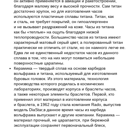
он активно применяется в авиации и ракетостроении,
благодаря малому весу и высокой прочности. Сам титан
достаточно хрупок, но для изготовления часов
используются пластичные сплавы титана. Титан, как
и сталь, не требует покрытий, он гипоаллергенен
и не вызывает раздражений на коже. Часы из титана
как бы «теплые» на ощупь благодаря низкой
теплопроводности. Большинство часов из титана имеют
характерный матовый серый цвет, а полированный титан
практически не отличить от стали, но он намного легче ее.
Едва ли не единственный недостаток часов из данного
сплава в том, что на них могут появиться небольшие
поверхностные царапины.
Керамика — твердый сплав на основе карбидов
вольфрама и титана, используемый для изготовления
буровых головок. Из этого материала, технология
производства которого родилась в космических
лабораториях, производят корпуса и браслеты часов,
а также некоторые элементы браслетов. Первой, кто
применил этот материал в изготовлении корпуса
и браслета, в 1962 году стала компания Rado, выпустив
модель DiaStar,в данное время часы из карбида
вольфрама выпускают и другие компании. Керамика —
материал прочный, не царапается, при бережной
эксплуатации сохраняет первоначальный блеск,