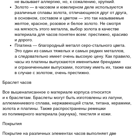
не вызывает аллергию, но, к сожалению, хрупкий.
Золото — в часовом и ювелирном деле используются
различные сплавы золота, отличающиеся друг от друга,
в основном, составом и цветом — это так называемые
желтое, красное, розовое и белое золото. Не смотря
на мягкость этого металла, выбор золота в качестве
материала для часов понятен всем: престижно, красиво
и дорого.
Платина — благородный металл серо-стального цвета.
Это один из самых тяжелых и самых редких металлов,
а следовательно имеет очень высокую цену. Как правило,
часы из платины выпускаются именитыми брендами
и ограниченными выпусками, поэтому иметь их, также как
в случае с золотом, очень престижно.
Браслет часов
Все вышенаписанное о материале корпуса относится
и к браслетам. Браслеты могут быть изготовлены из латуни,
аллюминиевого сплава, нержавеющей стали, титана, керамики,
золота и платины. Также распространены ремешки
из полимерного материала (каучука), текстиля и кожи.
Покрытия
Покрытие на различных элементах часов выполняет две