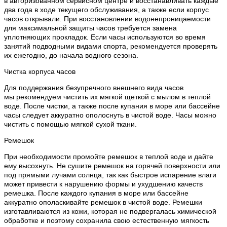
в авторизованном сервисном центре и восстанавливать каждые
два года в ходе текущего обслуживания, а также если корпус
часов открывали. При восстановлении водонепроницаемости
для максимальной защиты часов требуется замена
уплотняющих прокладок. Если часы используются во время
занятий подводными видами спорта, рекомендуется проверять
их ежегодно, до начала водного сезона.
Чистка корпуса часов
Для поддержания безупречного внешнего вида часов
мы рекомендуем чистить их мягкой щеткой с мылом в теплой
воде. После чистки, а также после купания в море или бассейне
часы следует аккуратно ополоснуть в чистой воде. Часы можно
чистить с помощью мягкой сухой ткани.
Ремешок
При необходимости промойте ремешок в теплой воде и дайте
ему высохнуть. Не сушите ремешок на горячей поверхности или
под прямыми лучами солнца, так как быстрое испарение влаги
может привести к нарушению формы и ухудшению качеств
ремешка. После каждого купания в море или бассейне
аккуратно ополаскивайте ремешок в чистой воде. Ремешки
изготавливаются из кожи, которая не подвергалась химической
обработке и поэтому сохранила свою естественную мягкость