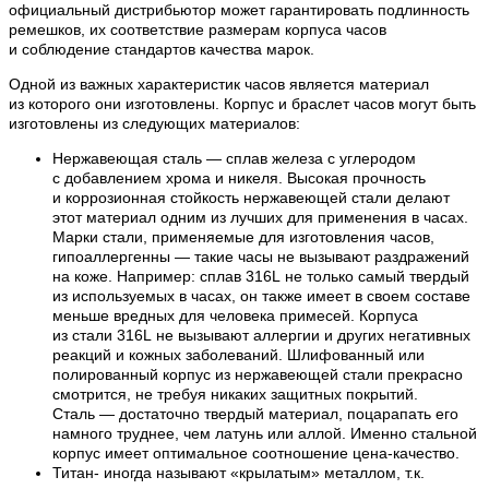
официальный дистрибьютор может гарантировать подлинность
ремешков, их соответствие размерам корпуса часов
и соблюдение стандартов качества марок.
Одной из важных характеристик часов является материал
из которого они изготовлены. Корпус и браслет часов могут быть
изготовлены из следующих материалов:
Нержавеющая сталь — сплав железа с углеродом
с добавлением хрома и никеля. Высокая прочность
и коррозионная стойкость нержавеющей стали делают
этот материал одним из лучших для применения в часах.
Марки стали, применяемые для изготовления часов,
гипоаллергенны — такие часы не вызывают раздражений
на коже. Например: сплав 316L не только самый твердый
из используемых в часах, он также имеет в своем составе
меньше вредных для человека примесей. Корпуса
из стали 316L не вызывают аллергии и других негативных
реакций и кожных заболеваний. Шлифованный или
полированный корпус из нержавеющей стали прекрасно
смотрится, не требуя никаких защитных покрытий.
Сталь — достаточно твердый материал, поцарапать его
намного труднее, чем латунь или аллой. Именно стальной
корпус имеет оптимальное соотношение цена-качество.
Титан- иногда называют «крылатым» металлом, т.к.