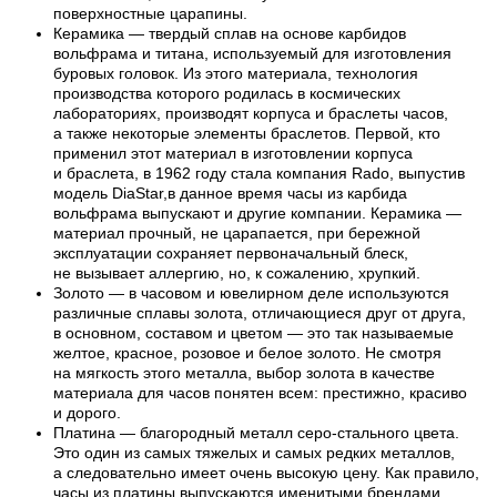
поверхностные царапины.
Керамика — твердый сплав на основе карбидов
вольфрама и титана, используемый для изготовления
буровых головок. Из этого материала, технология
производства которого родилась в космических
лабораториях, производят корпуса и браслеты часов,
а также некоторые элементы браслетов. Первой, кто
применил этот материал в изготовлении корпуса
и браслета, в 1962 году стала компания Rado, выпустив
модель DiaStar,в данное время часы из карбида
вольфрама выпускают и другие компании. Керамика —
материал прочный, не царапается, при бережной
эксплуатации сохраняет первоначальный блеск,
не вызывает аллергию, но, к сожалению, хрупкий.
Золото — в часовом и ювелирном деле используются
различные сплавы золота, отличающиеся друг от друга,
в основном, составом и цветом — это так называемые
желтое, красное, розовое и белое золото. Не смотря
на мягкость этого металла, выбор золота в качестве
материала для часов понятен всем: престижно, красиво
и дорого.
Платина — благородный металл серо-стального цвета.
Это один из самых тяжелых и самых редких металлов,
а следовательно имеет очень высокую цену. Как правило,
часы из платины выпускаются именитыми брендами