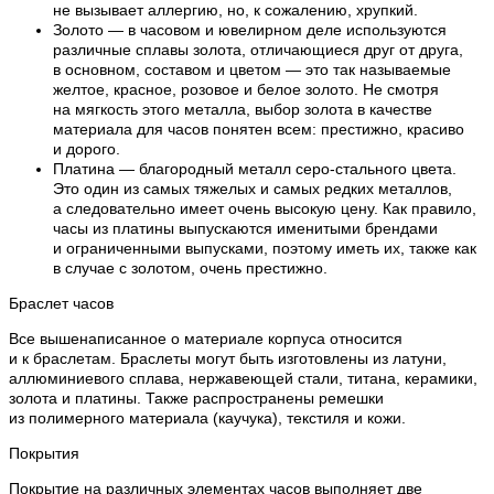
не вызывает аллергию, но, к сожалению, хрупкий.
Золото — в часовом и ювелирном деле используются
различные сплавы золота, отличающиеся друг от друга,
в основном, составом и цветом — это так называемые
желтое, красное, розовое и белое золото. Не смотря
на мягкость этого металла, выбор золота в качестве
материала для часов понятен всем: престижно, красиво
и дорого.
Платина — благородный металл серо-стального цвета.
Это один из самых тяжелых и самых редких металлов,
а следовательно имеет очень высокую цену. Как правило,
часы из платины выпускаются именитыми брендами
и ограниченными выпусками, поэтому иметь их, также как
в случае с золотом, очень престижно.
Браслет часов
Все вышенаписанное о материале корпуса относится
и к браслетам. Браслеты могут быть изготовлены из латуни,
аллюминиевого сплава, нержавеющей стали, титана, керамики,
золота и платины. Также распространены ремешки
из полимерного материала (каучука), текстиля и кожи.
Покрытия
Покрытие на различных элементах часов выполняет две