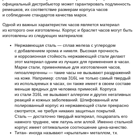
официальный дистрибьютор может гарантировать подлинность
ремешков, их соответствие размерам корпуса часов
и соблюдение стандартов качества марок.
Одной из важных характеристик часов является материал
из которого они изготовлены. Корпус и браслет часов могут быть
изготовлены из следующих материалов:
Нержавеющая сталь — сплав железа с углеродом
с добавлением хрома и никеля. Высокая прочность
и коррозионная стойкость нержавеющей стали делают
этот материал одним из лучших для применения в часах.
Марки стали, применяемые для изготовления часов,
гипоаллергенны — такие часы не вызывают раздражений
на коже. Например: сплав 316L не только самый твердый
из используемых в часах, он также имеет в своем составе
меньше вредных для человека примесей. Корпуса
из стали 316L не вызывают аллергии и других негативных
реакций и кожных заболеваний. Шлифованный или
полированный корпус из нержавеющей стали прекрасно
смотрится, не требуя никаких защитных покрытий.
Сталь — достаточно твердый материал, поцарапать его
намного труднее, чем латунь или аллой. Именно стальной
корпус имеет оптимальное соотношение цена-качество.
Титан- иногда называют «крылатым» металлом, т.к.