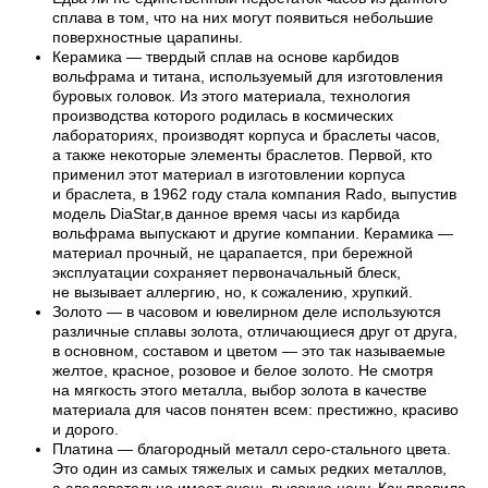
сплава в том, что на них могут появиться небольшие
поверхностные царапины.
Керамика — твердый сплав на основе карбидов
вольфрама и титана, используемый для изготовления
буровых головок. Из этого материала, технология
производства которого родилась в космических
лабораториях, производят корпуса и браслеты часов,
а также некоторые элементы браслетов. Первой, кто
применил этот материал в изготовлении корпуса
и браслета, в 1962 году стала компания Rado, выпустив
модель DiaStar,в данное время часы из карбида
вольфрама выпускают и другие компании. Керамика —
материал прочный, не царапается, при бережной
эксплуатации сохраняет первоначальный блеск,
не вызывает аллергию, но, к сожалению, хрупкий.
Золото — в часовом и ювелирном деле используются
различные сплавы золота, отличающиеся друг от друга,
в основном, составом и цветом — это так называемые
желтое, красное, розовое и белое золото. Не смотря
на мягкость этого металла, выбор золота в качестве
материала для часов понятен всем: престижно, красиво
и дорого.
Платина — благородный металл серо-стального цвета.
Это один из самых тяжелых и самых редких металлов,
а следовательно имеет очень высокую цену. Как правило,