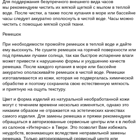
Для поддержания безупречного внешнего вида часов
мы рекомендуем чистить их мягкой щеткой с мылом в теплой
воде. После чистки, а также после купания в море или бассейне
часы следует аккуратно ополоснуть в чистой воде. Часы можно
чистить с помощью мягкой сухой ткани.
Ремешок
При необходимости промойте ремешок в теплой воде и дайте
ему высохнуть. Не сушите ремешок на горячей поверхности или
под прямыми лучами солнца, так как быстрое испарение влаги
может привести к нарушению формы и ухудшению качеств
ремешка. После каждого купания в море или бассейне
аккуратно ополаскивайте ремешок в чистой воде. Ремешки
изготавливаются из кожи, которая не подвергалась химической
обработке и поэтому сохранила свою естественную мягкость
и приятную на ощупь текстуру.
Цвет и форма изделий из натуральной необработанной кожи
могут с течением времени несколько изменяться, однако это
никаким образом не отражается на эстетических качествах
самого изделия. Для замены ремешка и пряжки рекомендуем
обращаться в авторизованные сервисные центры или к в любой
из салонов «Интерчас» в Твери. Это позволит Вам избежать
неудобств, возникающих вследствие неправильной замены
ремешка. Только авторизованный сервисный центр или