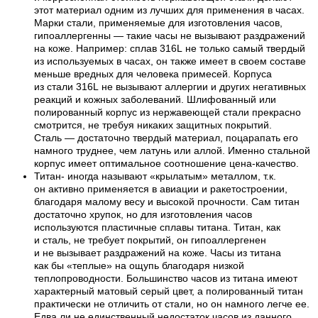
этот материал одним из лучших для применения в часах.
Марки стали, применяемые для изготовления часов,
гипоаллергенны — такие часы не вызывают раздражений
на коже. Например: сплав 316L не только самый твердый
из используемых в часах, он также имеет в своем составе
меньше вредных для человека примесей. Корпуса
из стали 316L не вызывают аллергии и других негативных
реакций и кожных заболеваний. Шлифованный или
полированный корпус из нержавеющей стали прекрасно
смотрится, не требуя никаких защитных покрытий.
Сталь — достаточно твердый материал, поцарапать его
намного труднее, чем латунь или аллой. Именно стальной
корпус имеет оптимальное соотношение цена-качество.
Титан- иногда называют «крылатым» металлом, т.к.
он активно применяется в авиации и ракетостроении,
благодаря малому весу и высокой прочности. Сам титан
достаточно хрупок, но для изготовления часов
используются пластичные сплавы титана. Титан, как
и сталь, не требует покрытий, он гипоаллергенен
и не вызывает раздражений на коже. Часы из титана
как бы «теплые» на ощупь благодаря низкой
теплопроводности. Большинство часов из титана имеют
характерный матовый серый цвет, а полированный титан
практически не отличить от стали, но он намного легче ее.
Едва ли не единственный недостаток часов из данного