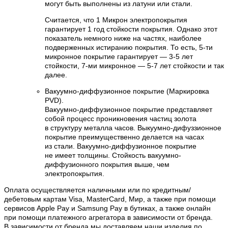
могут быть выполнены из латуни или стали.
Считается, что 1 Микрон электропокрытия
гарантирует 1 год стойкости покрытия. Однако этот
показатель немного ниже на частях, наиболее
подверженных истиранию покрытия. То есть, 5-ти
микронное покрытие гарантирует — 3-5 лет
стойкости, 7-ми микронное — 5-7 лет стойкости и так
далее.
Вакуумно-диффузионное покрытие (Маркировка
PVD).
Вакуумно-диффузионное покрытие представляет
собой процесс проникновения частиц золота
в структуру металла часов. Выкуумно-дифуззионное
покрытие преимущественно делается на часах
из стали. Вакуумно-диффузионное покрытие
не имеет толщины. Стойкость вакуумно-
диффузионного покрытия выше, чем
электропокрытия.
Оплата осуществляется наличными или по кредитным/
дебетовым картам Visa, MasterCard, Мир, а также при помощи
сервисов Apple Pay и Samsung Pay в бутиках, а также онлайн
при помощи платежного агрегатора в зависимости от бренда.
В зависимости от бренда мы доставляем наши изделия по