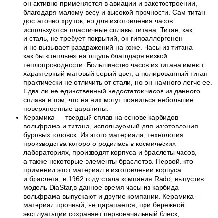
он активно применяется в авиации и ракетостроении,
благодаря малому весу и высокой прочности. Сам титан
достаточно хрупок, но для изготовления часов
используются пластичные сплавы титана. Титан, как
и сталь, не требует покрытий, он гипоаллергенен
и не вызывает раздражений на коже. Часы из титана
как бы «теплые» на ощупь благодаря низкой
теплопроводности. Большинство часов из титана имеют
характерный матовый серый цвет, а полированный титан
практически не отличить от стали, но он намного легче ее.
Едва ли не единственный недостаток часов из данного
сплава в том, что на них могут появиться небольшие
поверхностные царапины.
Керамика — твердый сплав на основе карбидов
вольфрама и титана, используемый для изготовления
буровых головок. Из этого материала, технология
производства которого родилась в космических
лабораториях, производят корпуса и браслеты часов,
а также некоторые элементы браслетов. Первой, кто
применил этот материал в изготовлении корпуса
и браслета, в 1962 году стала компания Rado, выпустив
модель DiaStar,в данное время часы из карбида
вольфрама выпускают и другие компании. Керамика —
материал прочный, не царапается, при бережной
эксплуатации сохраняет первоначальный блеск,