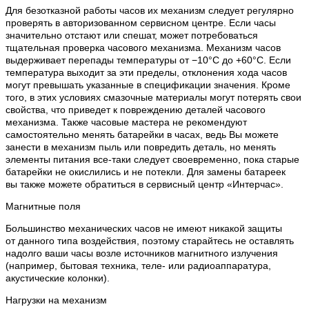
Для безотказной работы часов их механизм следует регулярно
проверять в авторизованном сервисном центре. Если часы
значительно отстают или спешат, может потребоваться
тщательная проверка часового механизма. Механизм часов
выдерживает перепады температуры от −10°C до +60°C. Если
температура выходит за эти пределы, отклонения хода часов
могут превышать указанные в спецификации значения. Кроме
того, в этих условиях смазочные материалы могут потерять свои
свойства, что приведет к повреждению деталей часового
механизма. Также часовые мастера не рекомендуют
самостоятельно менять батарейки в часах, ведь Вы можете
занести в механизм пыль или повредить деталь, но менять
элементы питания все-таки следует своевременно, пока старые
батарейки не окислились и не потекли. Для замены батареек
вы также можете обратиться в сервисный центр «Интерчас».
Магнитные поля
Большинство механических часов не имеют никакой защиты
от данного типа воздействия, поэтому старайтесь не оставлять
надолго ваши часы возле источников магнитного излучения
(например, бытовая техника, теле- или радиоаппаратура,
акустические колонки).
Нагрузки на механизм